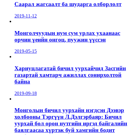
Саарал жагсаалт ба шударга олборлолт
2019-11-12
Монголчуудын нум сум урлах ухаанаас
орчин үеийн онгоц, пуужин үүссэн
2019-05-15
Хариуцлагатай бичил уурхайчид Засгийн
газартай хамтарч ажиллах сонирхолтой
байна
2019-09-18
Монголын бичил уурхайн нэгдсэн Дээвэр
холбооны Тэргүүн Л.Дэлгэрбаяр: Бичил
уурхай бол орон нутгийн иргэд байгалийн
баялгаасаа хүртэж буй хамгийн бодит