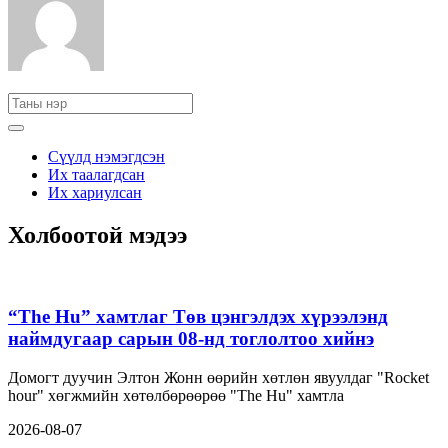
Сүүлд нэмэгдсэн
Их таалагдсан
Их хариулсан
Холбоотой мэдээ
“The Hu” хамтлаг Төв цэнгэлдэх хүрээлэнд
наймдугаар сарын 08-нд тоглолтоо хийнэ
Домогт дуучин Элтон Жонн өөрийн хөтлөн явуулдаг "Rocket
hour" хөгжмийн хөтөлбөрөөрөө "The Hu" хамтла
2026-08-07