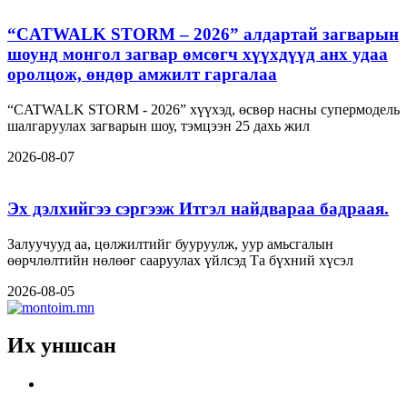
“CATWALK STORM – 2026” алдартай загварын
шоунд монгол загвар өмсөгч хүүхдүүд анх удаа
оролцож, өндөр амжилт гаргалаа
“CATWALK STORM - 2026” хүүхэд, өсвөр насны супермодель
шалгаруулах загварын шоу, тэмцээн 25 дахь жил
2026-08-07
Эх дэлхийгээ сэргээж Итгэл найдвараа бадраая.
Залуучууд аа, цөлжилтийг бууруулж, уур амьсгалын
өөрчлөлтийн нөлөөг сааруулах үйлсэд Та бүхний хүсэл
2026-08-05
Их уншсан