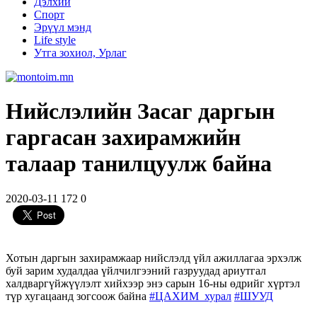
Дэлхий
Спорт
Эрүүл мэнд
Life style
Утга зохиол, Урлаг
Нийслэлийн Засаг даргын
гаргасан захирамжийн
талаар танилцуулж байна
2020-03-11
172
0
Хотын даргын захирамжаар нийслэлд үйл ажиллагаа эрхэлж
буй зарим худалдаа үйлчилгээний газруудад ариутгал
халдваргүйжүүлэлт хийхээр энэ сарын 16-ны өдрийг хүртэл
түр хугацаанд зогсоож байна
#
ЦАХИМ_хурал
#
ШУУД