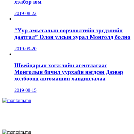
хэлбэр юм
2019-08-22
“Уур амьсгалын өөрчлөлтийн эрсдэлийн
даатгал” Олон улсын хурал Монголд болно
2019-09-20
Швейцарын хөгжлийн агентлагаас
Монголын бичил уурхайн нэгдсэн Дээвэр
холбоонд автомашин хандивлалаа
2019-08-15