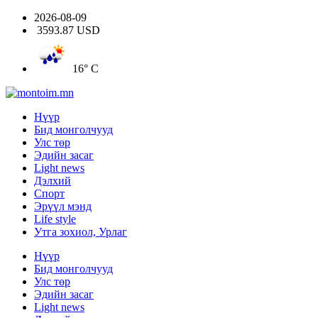
2026-08-09
3593.87 USD
16° C
Нүүр
Бид монголчууд
Улс төр
Эдийн засаг
Light news
Дэлхий
Спорт
Эрүүл мэнд
Life style
Утга зохиол, Урлаг
Нүүр
Бид монголчууд
Улс төр
Эдийн засаг
Light news