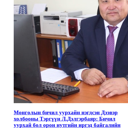
Монголын бичил уурхайн нэгдсэн Дээвэр
холбооны Тэргүүн Л.Дэлгэрбаяр: Бичил
уурхай бол орон нутгийн иргэд байгалийн