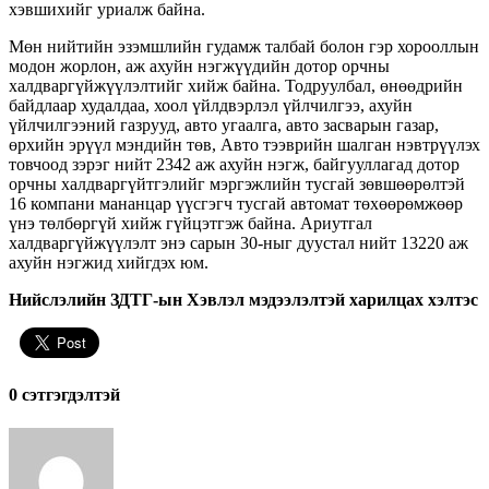
хэвшихийг уриалж байна.
Мөн нийтийн эзэмшлийн гудамж талбай болон гэр хорооллын
модон жорлон, аж ахуйн нэгжүүдийн дотор орчны
халдваргүйжүүлэлтийг хийж байна. Тодруулбал, өнөөдрийн
байдлаар худалдаа, хоол үйлдвэрлэл үйлчилгээ, ахуйн
үйлчилгээний газрууд, авто угаалга, авто засварын газар,
өрхийн эрүүл мэндийн төв, Авто тээврийн шалган нэвтрүүлэх
товчоод зэрэг нийт 2342 аж ахуйн нэгж, байгууллагад дотор
орчны халдваргүйтгэлийг мэргэжлийн тусгай зөвшөөрөлтэй
16 компани мананцар үүсгэгч тусгай автомат төхөөрөмжөөр
үнэ төлбөргүй хийж гүйцэтгэж байна. Ариутгал
халдваргүйжүүлэлт энэ сарын 30-ныг дуустал нийт 13220 аж
ахуйн нэгжид хийгдэх юм.
Нийслэлийн ЗДТГ-ын Хэвлэл мэдээлэлтэй харилцах хэлтэс
0 cэтгэгдэлтэй