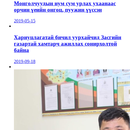
Монголчуудын нум сум урлах ухаанаас
орчин үеийн онгоц, пуужин үүссэн
2019-05-15
Хариуцлагатай бичил уурхайчид Засгийн
газартай хамтарч ажиллах сонирхолтой
байна
2019-09-18