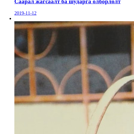
Саарал жагсаалт ба шударга олборлолт
2019-11-12