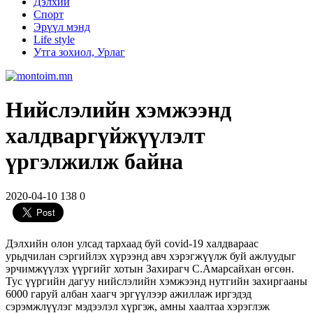
Дэлхий
Спорт
Эрүүл мэнд
Life style
Утга зохиол, Урлаг
Нийслэлийн хэмжээнд
халдваргүйжүүлэлт
үргэлжилж байна
2020-04-10
138
0
Дэлхийн олон улсад тархаад буй covid-19 халдвараас
урьдчилан сэргийлэх хүрээнд авч хэрэгжүүлж буй ажлуудыг
эрчимжүүлэх үүргийг хотын Захирагч С.Амарсайхан өгсөн.
Тус үүргийн дагуу нийслэлийн хэмжээнд нутгийн захиргааны
6000 гаруй албан хаагч эргүүлээр ажиллаж иргэдэд
сэрэмжлүүлэг мэдээлэл хүргэж, амны хаалтаа хэрэглэж