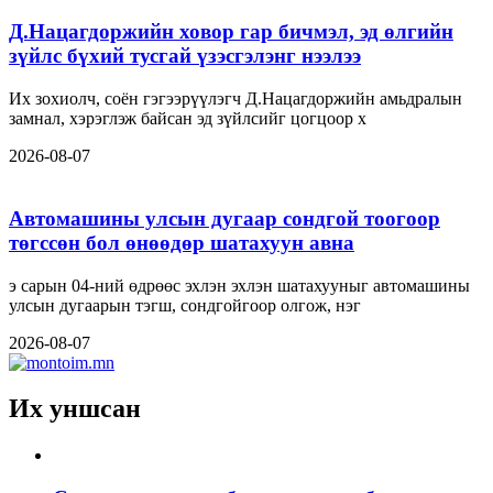
Д.Нацагдоржийн ховор гар бичмэл, эд өлгийн
зүйлс бүхий тусгай үзэсгэлэнг нээлээ
Их зохиолч, соён гэгээрүүлэгч Д.Нацагдоржийн амьдралын
замнал, хэрэглэж байсан эд зүйлсийг цогцоор х
2026-08-07
Автомашины улсын дугаар сондгой тоогоор
төгссөн бол өнөөдөр шатахуун авна
э сарын 04-ний өдрөөс эхлэн эхлэн шатахууныг автомашины
улсын дугаарын тэгш, сондгойгоор олгож, нэг
2026-08-07
Их уншсан