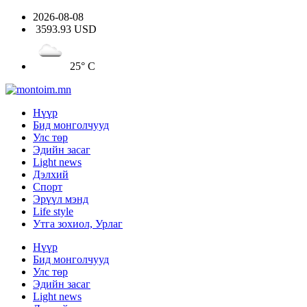
2026-08-08
3593.93 USD
25° C
Нүүр
Бид монголчууд
Улс төр
Эдийн засаг
Light news
Дэлхий
Спорт
Эрүүл мэнд
Life style
Утга зохиол, Урлаг
Нүүр
Бид монголчууд
Улс төр
Эдийн засаг
Light news