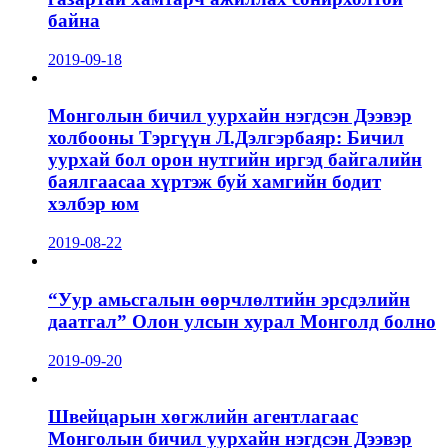
байна
2019-09-18
Монголын бичил уурхайн нэгдсэн Дээвэр
холбооны Тэргүүн Л.Дэлгэрбаяр: Бичил
уурхай бол орон нутгийн иргэд байгалийн
баялгаасаа хүртэж буй хамгийн бодит
хэлбэр юм
2019-08-22
“Уур амьсгалын өөрчлөлтийн эрсдэлийн
даатгал” Олон улсын хурал Монголд болно
2019-09-20
Швейцарын хөгжлийн агентлагаас
Монголын бичил уурхайн нэгдсэн Дээвэр