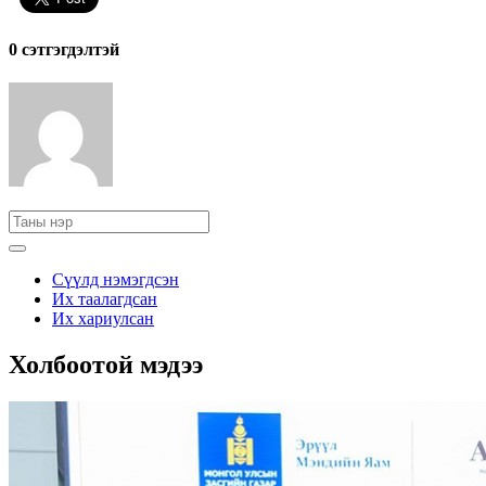
0 cэтгэгдэлтэй
Сүүлд нэмэгдсэн
Их таалагдсан
Их хариулсан
Холбоотой мэдээ