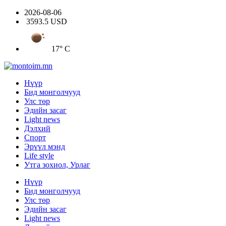
2026-08-06
3593.5 USD
17° C
Нүүр
Бид монголчууд
Улс төр
Эдийн засаг
Light news
Дэлхий
Спорт
Эрүүл мэнд
Life style
Утга зохиол, Урлаг
Нүүр
Бид монголчууд
Улс төр
Эдийн засаг
Light news