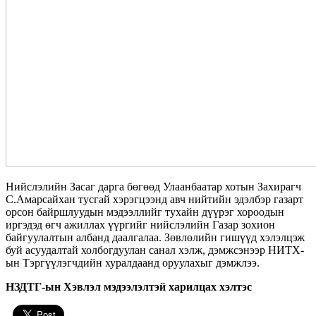
Нийслэлийн Засаг дарга бөгөөд Улаанбаатар хотын Захирагч
С.Амарсайхан тусгай хэрэгцээнд авч нийтийн эдэлбэр газарт
орсон байршлуудын мэдээллийг тухайн дүүрэг хороодын
иргэдэд өгч ажиллах үүргийг нийслэлийн Газар зохион
байгуулалтын албанд даалгалаа. Зөвлөлийн гишүүд хэлэлцэж
буй асуудалтай холбогдуулан санал хэлж, дэмжсэнээр НИТХ-
ын Тэргүүлэгчдийн хуралдаанд оруулахыг дэмжлээ.
НЗДТГ-ын Хэвлэл мэдээлэлтэй харилцах хэлтэс