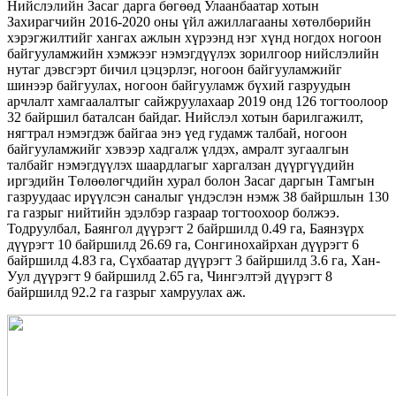
Нийслэлийн Засаг дарга бөгөөд Улаанбаатар хотын
Захирагчийн 2016-2020 оны үйл ажиллагааны хөтөлбөрийн
хэрэгжилтийг хангах ажлын хүрээнд нэг хүнд ногдох ногоон
байгууламжийн хэмжээг нэмэгдүүлэх зорилгоор нийслэлийн
нутаг дэвсгэрт бичил цэцэрлэг, ногоон байгууламжийг
шинээр байгуулах, ногоон байгууламж бүхий газруудын
арчлалт хамгаалалтыг сайжруулахаар 2019 онд 126 тогтоолоор
32 байршил баталсан байдаг. Нийслэл хотын барилгажилт,
нягтрал нэмэгдэж байгаа энэ үед гудамж талбай, ногоон
байгууламжийг хэвээр хадгалж үлдэх, амралт зугаалгын
талбайг нэмэгдүүлэх шаардлагыг харгалзан дүүргүүдийн
иргэдийн Төлөөлөгчдийн хурал болон Засаг даргын Тамгын
газруудаас ирүүлсэн саналыг үндэслэн нэмж 38 байршлын 130
га газрыг нийтийн эдэлбэр газраар тогтоохоор болжээ.
Тодруулбал, Баянгол дүүрэгт 2 байршилд 0.49 га, Баянзүрх
дүүрэгт 10 байршилд 26.69 га, Сонгинохайрхан дүүрэгт 6
байршилд 4.83 га, Сүхбаатар дүүрэгт 3 байршилд 3.6 га, Хан-
Уул дүүрэгт 9 байршилд 2.65 га, Чингэлтэй дүүрэгт 8
байршилд 92.2 га газрыг хамруулах аж.