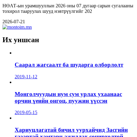
НӨАТ-ын урамшууллын 2026 оны 07 дугаар сарын сугалааны
тохирол тааруулах шууд нэвтрүүлгийг 202
2026-07-21
Их уншсан
Саарал жагсаалт ба шударга олборлолт
2019-11-12
Монголчуудын нум сум урлах ухаанаас
орчин үеийн онгоц, пуужин үүссэн
2019-05-15
Хариуцлагатай бичил уурхайчид Засгийн
газартай хамтарч ажиллах сонирхолтой