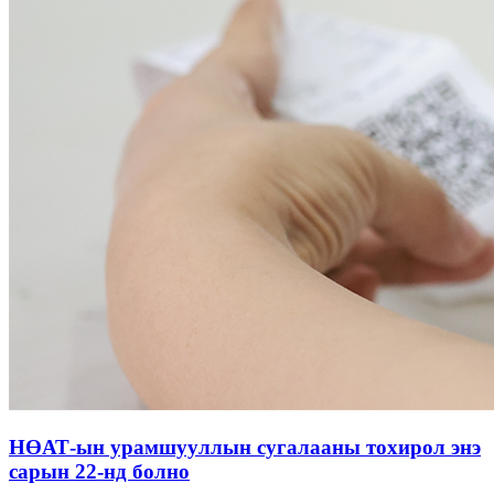
НӨАТ-ын урамшууллын сугалааны тохирол энэ
сарын 22-нд болно