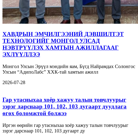
ХАВДРЫН ЭМЧИЛГЭЭНИЙ ДЭВШИЛТЭТ
ТЕХНОЛОГИЙГ МОНГОЛ УЛСАД
НЭВТРҮҮЛЭХ ХАМТЫН АЖИЛЛАГААГ
ЭХЛҮҮЛЛЭЭ
Монгол Улсын Эрүүл мэндийн яам, Бүгд Найрамдах Солонгос
Улсын “АдипоЛабс” ХХК-тай хамтын ажилл
2026-07-28
Гар утасныхаа хоёр хажуу талын товчлуурыг
зэрэг дарснаар 101, 102, 103 дугаарт дуудлага
өгөх боломжтой болжээ
Иргэн өөрийн гар утасныхаа хоёр хажуу талын товчлуурыг
зэрэг дарснаар 101, 102, 103 дугаарт ду