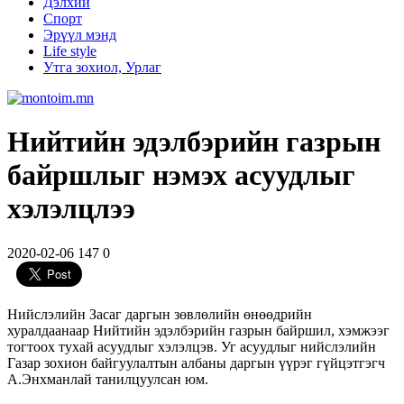
Дэлхий
Спорт
Эрүүл мэнд
Life style
Утга зохиол, Урлаг
Нийтийн эдэлбэрийн газрын
байршлыг нэмэх асуудлыг
хэлэлцлээ
2020-02-06
147
0
Нийслэлийн Засаг даргын зөвлөлийн өнөөдрийн
хуралдаанаар Нийтийн эдэлбэрийн газрын байршил, хэмжээг
тогтоох тухай асуудлыг хэлэлцэв. Уг асуудлыг нийслэлийн
Газар зохион байгуулалтын албаны даргын үүрэг гүйцэтгэгч
А.Энхманлай танилцуулсан юм.