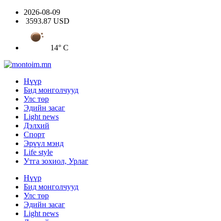
2026-08-09
3593.87 USD
14° C
Нүүр
Бид монголчууд
Улс төр
Эдийн засаг
Light news
Дэлхий
Спорт
Эрүүл мэнд
Life style
Утга зохиол, Урлаг
Нүүр
Бид монголчууд
Улс төр
Эдийн засаг
Light news