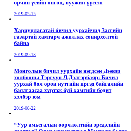
орчин үеийн онгоц, пуужин үүссэн
2019-05-15
Хариуцлагатай бичил уурхайчид Засгийн
газартай хамтарч ажиллах сонирхолтой
байна
2019-09-18
Монголын бичил уурхайн нэгдсэн Дээвэр
холбооны Тэргүүн Л.Дэлгэрбаяр: Бичил
уурхай бол орон нутгийн иргэд байгалийн
баялгаасаа хүртэж буй хамгийн бодит
хэлбэр юм
2019-08-22
“Уур амьсгалын өөрчлөлтийн эрсдэлийн