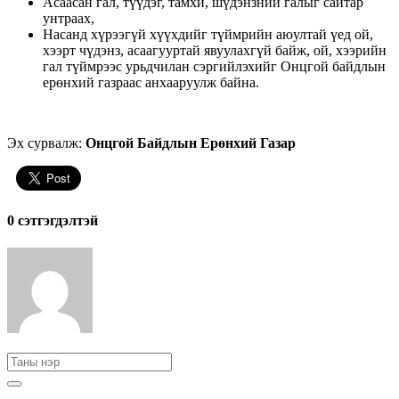
Асаасан гал, түүдэг, тамхи, шүдэнзний галыг сайтар
унтраах,
Насанд хүрээгүй хүүхдийг түймрийн аюултай үед ой,
хээрт чүдэнз, асаагууртай явуулахгүй байж, ой, хээрийн
гал түймрээс урьдчилан сэргийлэхийг Онцгой байдлын
ерөнхий газраас анхааруулж байна.
Эх сурвалж:
Онцгой Байдлын Ерөнхий Газар
0 cэтгэгдэлтэй