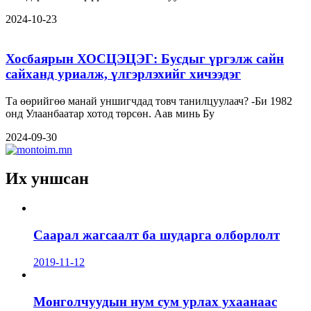
2024-10-23
Хосбаярын ХОСЦЭЦЭГ: Бусдыг үргэлж сайн
сайханд уриалж, үлгэрлэхийг хичээдэг
Та өөрийгөө манай уншигчдад товч танилцуулаач? -Би 1982
онд Улаанбаатар хотод төрсөн. Аав минь Бу
2024-09-30
Их уншсан
Саарал жагсаалт ба шударга олборлолт
2019-11-12
Монголчуудын нум сум урлах ухаанаас