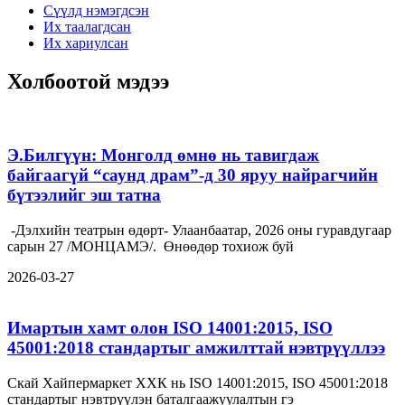
Сүүлд нэмэгдсэн
Их таалагдсан
Их хариулсан
Холбоотой мэдээ
Э.Билгүүн: Монголд өмнө нь тавигдаж
байгаагүй “саунд драм”-д 30 яруу найрагчийн
бүтээлийг эш татна
-Дэлхийн театрын өдөрт- Улаанбаатар, 2026 оны гуравдугаар
сарын 27 /МОНЦАМЭ/. Өнөөдөр тохиож буй
2026-03-27
Имартын хамт олон ISO 14001:2015, ISO
45001:2018 стандартыг амжилттай нэвтрүүллээ
Скай Хайпермаркет ХХК нь ISO 14001:2015, ISO 45001:2018
стандартыг нэвтрүүлэн баталгаажуулалтын гэ