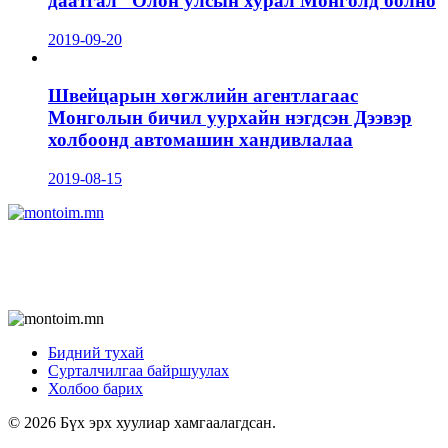
даатгал” Олон улсын хурал Монголд болно
2019-09-20
Швейцарын хөгжлийн агентлагаас
Монголын бичил уурхайн нэгдсэн Дээвэр
холбоонд автомашин хандивлалаа
2019-08-15
Бидний тухай
Сурталчилгаа байршуулах
Холбоо барих
© 2026 Бүх эрх хуулиар хамгаалагдсан.