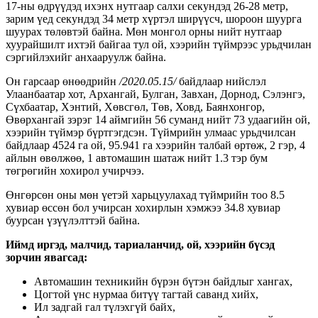
17-ны өдрүүдэд ихэнх нутгаар салхи секундэд 26-28 метр,
зарим үед секундэд 34 метр хүртэл ширүүсч, шороон шуурга
шуурах төлөвтэй байна. Мөн
монгол орны нийт нутгаар
хуурайшилт ихтэй байгаа тул ой, хээрийн түймрээс урьдчилан
сэргийлэхийг анхааруулж байна.
Он гарсаар өнөөдрийн
/2020.05.15/
байдлаар нийслэл
Улаанбаатар хот, Архангай, Булган, Завхан, Дорнод, Сэлэнгэ,
Сүхбаатар, Хэнтий, Хөвсгөл, Төв, Ховд, Баянхонгор,
Өвөрхангай зэрэг 14 аймгийн 56 суманд нийт 73 удаагийн ой,
хээрийн түймэр бүртгэгдсэн. Түймрийн улмаас урьдчилсан
байдлаар 4524 га ой, 95.941 га хээрийн талбай өртөж, 2 гэр, 4
айлын өвөлжөө, 1 автомашин шатаж нийт 1.3 тэр бум
төгрөгийн хохирол учирчээ.
Өнгөрсөн оны мөн үетэй харьцуулахад түймрийн тоо 8.5
хувиар өссөн бол учирсан хохирлын хэмжээ 34.8 хувиар
буурсан үзүүлэлттэй байна.
Иймд иргэд, малчид, тариаланчид, ой, хээрийн бүсэд
зорчин явагсад:
Автомашин техникийн бүрэн бүтэн байдлыг хангах,
Цогтой үнс нурмаа битүү тагтай саванд хийх,
Ил задгай гал түлэхгүй байх,