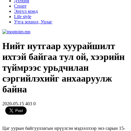
Дэлхий
Спорт
Эрүүл мэнд
Life style
Утга зохиол, Урлаг
Нийт нутгаар хуурайшилт
ихтэй байгаа тул ой, хээрийн
түймрээс урьдчилан
сэргийлэхийг анхааруулж
байна
2020-05-15
403
0
Цаг уурын байгууллагын ирүүлсэн мэдээллээр энэ сарын 15-