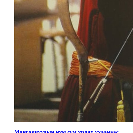
Монголчуудын нум сум урлах ухаанаас