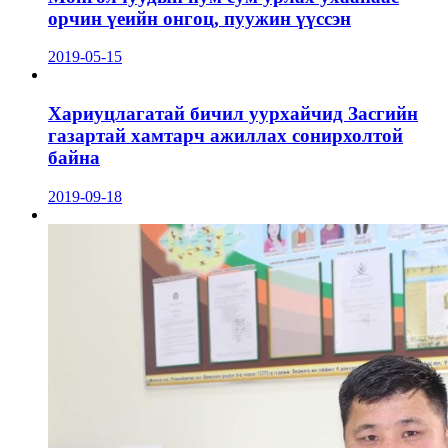
орчин үеийн онгоц, пуужин үүссэн
2019-05-15
Хариуцлагатай бичил уурхайчид Засгийн
газартай хамтарч ажиллах сонирхолтой
байна
2019-09-18