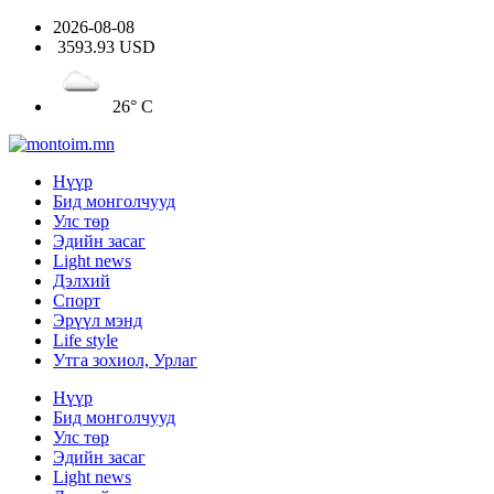
2026-08-08
3593.93 USD
26° C
Нүүр
Бид монголчууд
Улс төр
Эдийн засаг
Light news
Дэлхий
Спорт
Эрүүл мэнд
Life style
Утга зохиол, Урлаг
Нүүр
Бид монголчууд
Улс төр
Эдийн засаг
Light news