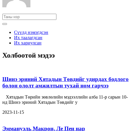
Сүүлд нэмэгдсэн
Их таалагдсан
Их хариулсан
Холбоотой мэдээ
Шинэ эриний Хятадын Төвдийг удирдах бодлого
болон ололт амжилтын тухай ном гарчээ
Хятадын Төрийн зөвлөлийн мэдээллийн алба 11-р сарын 10-
нд Шинэ эриний Хятадын Төвдийг у
2023-11-15
Эммануэль Макрон, Ле Пен нар