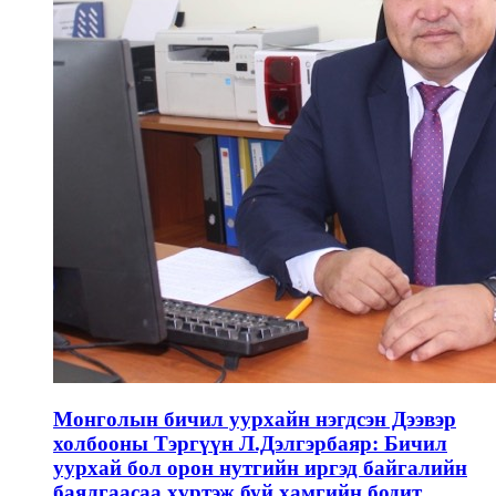
Монголын бичил уурхайн нэгдсэн Дээвэр
холбооны Тэргүүн Л.Дэлгэрбаяр: Бичил
уурхай бол орон нутгийн иргэд байгалийн
баялгаасаа хүртэж буй хамгийн бодит