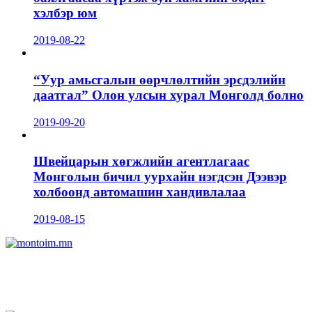
хэлбэр юм
2019-08-22
“Уур амьсгалын өөрчлөлтийн эрсдэлийн
даатгал” Олон улсын хурал Монголд болно
2019-09-20
Швейцарын хөгжлийн агентлагаас
Монголын бичил уурхайн нэгдсэн Дээвэр
холбоонд автомашин хандивлалаа
2019-08-15