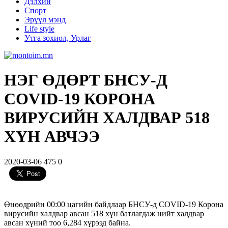
Дэлхий
Спорт
Эрүүл мэнд
Life style
Утга зохиол, Урлаг
НЭГ ӨДӨРТ БНСУ-Д
COVID-19 КОРОНА
ВИРУСИЙН ХАЛДВАР 518
ХҮН АВЧЭЭ
2020-03-06
475
0
Өнөөдрийн 00:00 цагийн байдлаар БНСУ-д COVID-19 Корона
вирусийн халдвар авсан 518 хүн батлагдаж нийт халдвар
авсан хүний тоо 6,284 хүрээд байна.