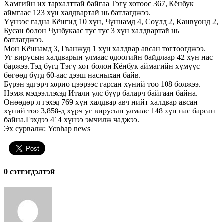
Хамгийн их тархалттай байгаа Тэгү хотоос 367, Кёнбук
аймгаас 123 хүн халдвартай нь батлагджээ.
Үүнээс гадна Кёнгид 10 хүн, Чүннамд 4, Сөүлд 2, Канвүонд 2,
Бусан болон Чунбукаас тус тус 3 хүн халдвартай нь
батлагджээ.
Мөн Кённамд 3, Гванжуд 1 хүн халдвар авсан тогтоогджээ.
Уг вирусын халдварын улмаас одоогийн байдлаар 42 хүн нас
баржээ.Тэд бүгд Тэгү хот болон Кёнбук аймагийн хүмүүс
бөгөөд бүгд 60-аас дээш насныхан байв.
Бүрэн эдгэрч хорио цээрээс гарсан хүний тоо 108 болжээ.
Нэмж мэдээллэхэд Итали улс бүүр баларч байгаан байна.
Өнөөдөр л гэхэд 769 хүн халдвар авч нийт халдвар авсан
хүний тоо 3,858-д хүрч уг вирусын улмаас 148 хүн нас барсан
байна.Гэхдээ 414 хүнээ эмчилж чаджээ.
Эх сурвалж: Yonhap news
0 cэтгэгдэлтэй