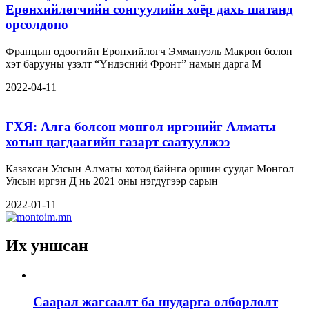
Ерөнхийлөгчийн сонгуулийн хоёр дахь шатанд
өрсөлдөнө
Францын одоогийн Ерөнхийлөгч Эммануэль Макрон болон
хэт барууны үзэлт “Үндэсний Фронт” намын дарга М
2022-04-11
ГХЯ: Алга болсон монгол иргэнийг Алматы
хотын цагдаагийн газарт саатуулжээ
Казахсан Улсын Алматы хотод байнга оршин суудаг Монгол
Улсын иргэн Д нь 2021 оны нэгдүгээр сарын
2022-01-11
Их уншсан
Саарал жагсаалт ба шударга олборлолт