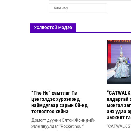
ХОЛБООТОЙ МЭДЭЭ
“The Hu” хамтлаг Төв
“CATWALK 
цэнгэлдэх хүрээлэнд
алдартай 
наймдугаар сарын 08-нд
монгол заг
тоглолтоо хийнэ
анх удаа о
амжилт га
Домогт дуучин Элтон Жонн өөрийн
хөтлөн явуулдаг "Rocket hour"
“CATWALK ST