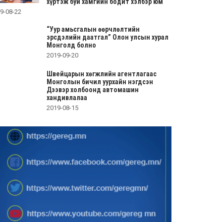
хүртэж буй хамгийн бодит хэлбэр юм
9-08-22
“Уур амьсгалын өөрчлөлтийн
эрсдэлийн даатгал” Олон улсын хурал
Монголд болно
2019-09-20
Швейцарын хөгжлийн агентлагаас
Монголын бичил уурхайн нэгдсэн
Дээвэр холбоонд автомашин
хандивлалаа
2019-08-15