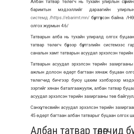
Албан татвар төлөгч нь тухайн улирлын сүүли
баримтын мэдээллийг дараагийн ули
системд
/
https://ebarimt.mn/
бүртгүүлсэн байна. 
олгох журмын 4.6/
Татварын алба нь тухайн улиралд олгох буцаа
татвар төлөгч бүрээр бүртгэлийн системээс га
саналын хамт татварын асуудал эрхэлсэн төрийн за
Татварын асуудал эрхэлсэн төрийн захиргааны б
ажлын долоон өдөрт багтаан хянаж буцаан олго
төлөгчид бичгээр буюу цахим хэлбэрээр мэдэ
зэргийг хянан баталгаажуулж, албан татвар буцаа
асуудал эрхэлсэн төрийн захиргааны төв байгууллаг
Санхүү, төсвийн асуудал эрхэлсэн төрийн захирг
45 өдөрт багтаан албан татварыг буцаан олгох ши
Албан татвар төлөгчид 