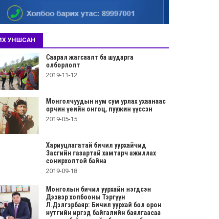
ИХ УНШСАН
Саарал жагсаалт ба шударга
олборлолт
2019-11-12
Монголчуудын нум сум урлах ухаанаас
орчин үеийн онгоц, пуужин үүссэн
2019-05-15
Хариуцлагатай бичил уурхайчид
Засгийн газартай хамтарч ажиллах
сонирхолтой байна
2019-09-18
Монголын бичил уурхайн нэгдсэн
Дээвэр холбооны Тэргүүн
Л.Дэлгэрбаяр: Бичил уурхай бол орон
нутгийн иргэд байгалийн баялгаасаа