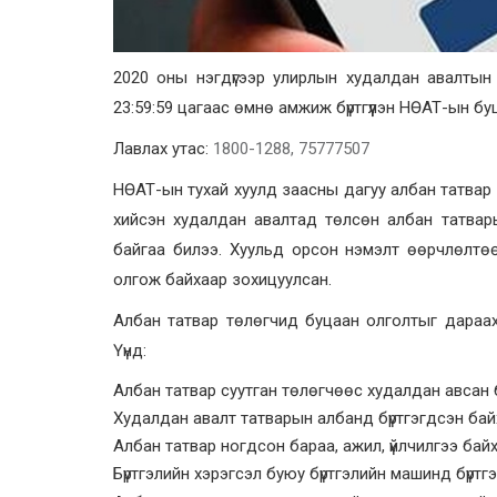
2020 оны нэгдүгээр улирлын худалдан авалтын
23:59:59 цагаас өмнө амжиж бүртгүүлэн НӨАТ-ын б
Лавлах утас:
1800-1288, 75777507
НӨАТ-ын тухай хуулд заасны дагуу албан татвар 
хийсэн худалдан авалтад төлсөн албан татвары
байгаа билээ. Хуульд орсон нэмэлт өөрчлөлтө
олгож байхаар зохицуулсан.
Албан татвар төлөгчид буцаан олголтыг дараах
Үүнд:
Албан татвар суутган төлөгчөөс худалдан авсан 
Худалдан авалт татварын албанд бүртгэгдсэн бай
Албан татвар ногдсон бараа, ажил, үйлчилгээ байх
Бүртгэлийн хэрэгсэл буюу бүртгэлийн машинд бүртг