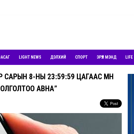
ЗАСАГ
LIGHT NEWS
ДЭЛХИЙ
СПОРТ
ЭРҮҮЛ МЭНД
LIFE
 САРЫН 8-НЫ 23:59:59 ЦАГААС ӨМНӨ
 ОЛГОЛТОО АВНА”