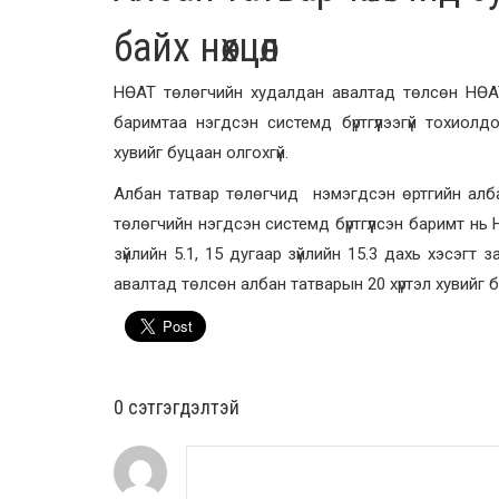
байх нөхцөл
НӨАТ төлөгчийн худалдан авалтад төлсөн
НӨА
баримтаа нэгдсэн системд бүртгүүлээгүй тохиол
хувийг буцаан олгохгүй.
Албан татвар төлөгчид нэмэгдсэн өртгийн алба
төлөгчийн нэгдсэн системд бүртгүүлсэн баримт нь
зүйлийн 5.1, 15 дугаар зүйлийн 15.3 дахь хэсэг
авалтад төлсөн албан татварын 20 хүртэл хувийг 
0 cэтгэгдэлтэй