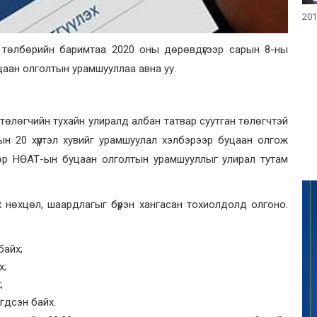
201
 төлбөрийн баримтаа 2020 оны дөрөвдүгээр сарын 8-ны
уцаан олголтын урамшууллаа авна уу.
төлөгчийн тухайн улиралд албан татвар суутган төлөгчтэй
н 20 хүртэл хувийг урамшуулал хэлбэрээр буцаан олгож
өр НӨАТ-ын буцаан олголтын урамшууллыг улирал тутам
 нөхцөл, шаардлагыг бүрэн хангасан тохиолдолд олгоно.
байх;
х;
;
эгдсэн байх.