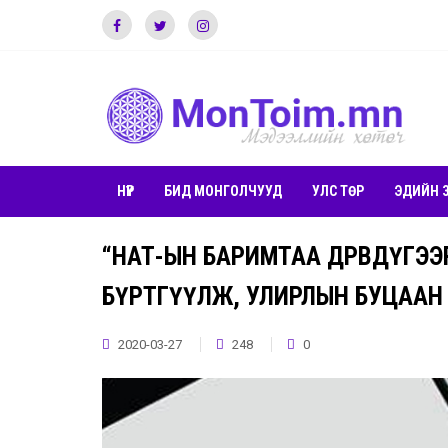
НҮҮР
БИД МОНГОЛЧУУД
УЛС ТӨР
ЭДИЙН 
“НӨАТ-ЫН БАРИМТАА ДӨРӨВДҮГЭЭР
БҮРТГҮҮЛЖ, УЛИРЛЫН БУЦААН
2020-03-27
248
0