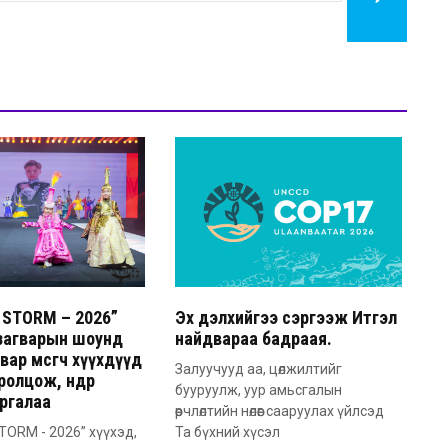
STORM – 2026”
Эх дэлхийгээ сэргээж Итгэл
загварын шоунд
найдвараа бадраая.
вар өмсөгч хүүхдүүд
Залуучууд аа, цөлжилтийг
ролцож, өндөр
бууруулж, уур амьсгалын
ргалаа
өөрчлөлтийн нөлөөг сааруулах үйлсэд
ORM - 2026” хүүхэд,
Та бүхний хүсэл