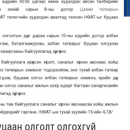
йн өдрийн 00:00 цагаас өмнө худалдан авсан төлбөрийн
рлын эхний сарын 8-ны дотор
Цахим татварын
/НӨАТ төлөгчийн худалдан авалтад төлсөн НӨАТ-ыг буцаан
н олголтын дүнг дараа сарын 10-ны өдрийн дотор албан
ргаж, баталгаажуулан, албан татварыг буцаан олгуулах
хиргааны байгууллагад хүргүүлнэ.
айгууллага ирүүлсэн хүсэлт, саналыг хүлээн авснаас хойш
х татварын хэмжээг тодорхойлж, энэ тухай албан татвар
гдэж, буцааж олгох албан татварын хэмжээ, өрийн дүн
н олгох саналыг ажлын хоёр өдөрт багтаан санхүү, төсвийн
ад хүргүүлнэ.
ааны төв байгууллага саналыг хүлээн авснаасаа хойш ажлын
йдвэрийг гаргана. /НӨАТ-ын тухай хуулийн 15-ийн 4,7,8/
буцаан олголт олгохгүй