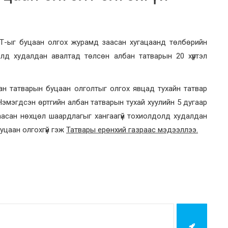
Т-ыг буцаан олгох журамд заасан хугацаанд төлбөрийн
долд худалдан авалтад төлсөн албан татварын 20 хүртэл
н татварын буцаан олголтыг олгох явцад тухайн татвар
 Нэмэгдсэн өртгийн албан татварын тухай хуулийн 5 дугаар
т заасан нөхцөл шаардлагыг хангаагүй тохиолдолд худалдан
буцаан олгохгүй гэж
Татвары ерөнхий газраас мэдээллээ.