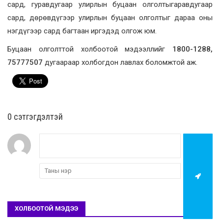
сард, гуравдугаар улирлын буцаан олголтыгаравдугаар
сард, дөрөвдүгээр улирлын буцаан олголтыг дараа оны
нэгдүгээр сард багтаан иргэдэд олгож юм.
Буцаан олголттой холбоотой мэдээллийг
1800-1288,
75777507
дугаараар холбогдон лавлах боломжтой аж.
0 cэтгэгдэлтэй
ХОЛБООТОЙ МЭДЭЭ