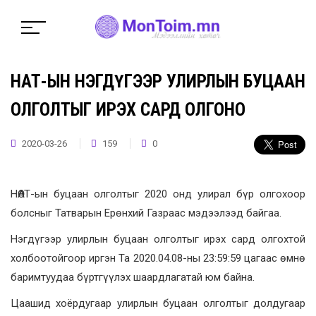
НӨАТ-ЫН НЭГДҮГЭЭР УЛИРЛЫН БУЦААН
ОЛГОЛТЫГ ИРЭХ САРД ОЛГОНО
2020-03-26
159
0
НӨАТ-ын буцаан олголтыг 2020 онд улирал бүр олгохоор
болсныг Татварын Ерөнхий Газраас мэдээлээд байгаа.
Нэгдүгээр улирлын буцаан олголтыг ирэх сард олгохтой
холбоотойгоор иргэн Та 2020.04.08-ны 23:59:59 цагаас өмнө
баримтуудаа бүртгүүлэх шаардлагатай юм байна.
Цаашид хоёрдугаар улирлын буцаан олголтыг долдугаар