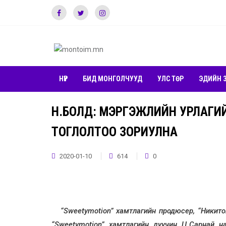
НҮҮР
БИД МОНГОЛЧУУД
УЛС ТӨР
ЭДИЙН 
Н.БОЛД: МЭРГЭЖЛИЙН УРЛАГИЙ
ТОГЛОЛТОО ЗОРИУЛНА
2020-01-10
614
0
“Sweetymotion” хамтлагийн продюсер, “Никитон”
“Sweetymotion” хамтлагийн дуучин Ц.Сарнай н