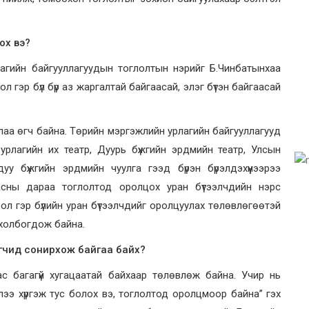
ох вэ?
агийн байгууллагуудын тоглолтын нэрийг Б.Чинбатынхаа
 гэр бүл бүр аз жаргалтай байгаасай, элэг бүтэн байгаасай
лаа өгч байна. Төрийн мэргэжлийн урлагийн байгууллагууд
рлагийн их театр, Дуурь бүжгийн эрдмийн театр, Улсын
 бүжгийн эрдмийн чуулга гээд бүрэн бүрэлдэхүүнээрээ
асны дараа тоглолтод оролцох уран бүтээлчдийн нэрс
ол гэр бүлийн уран бүтээлчдийг оролцуулах төлөвлөгөөтэй
й холбогдож байна.
зэгчид сонирхож байгаа байх?
с багагүй хугацаатай байхаар төлөвлөж байна. Учир нь
элээ хүргэж тус болох вэ, тоглолтод оролцмоор байна” гэх