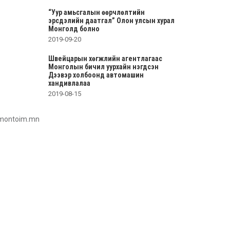
“Уур амьсгалын өөрчлөлтийн
эрсдэлийн даатгал” Олон улсын хурал
Монголд болно
2019-09-20
Швейцарын хөгжлийн агентлагаас
Монголын бичил уурхайн нэгдсэн
Дээвэр холбоонд автомашин
хандивлалаа
2019-08-15