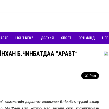
ЗАСАГ
LIGHT NEWS
ДЭЛХИЙ
СПОРТ
ЭРҮҮЛ МЭНД
LIFE
НХАН Б.ЧИНБАТДАА “АРАВТ”
 хамтлагийн даралтат хөгжимчин Б.Чинбат, түүний эхнэр
ар БНСУ-ын Сөүл хотноо мэс засалд орж, үргэлжлүүлэн