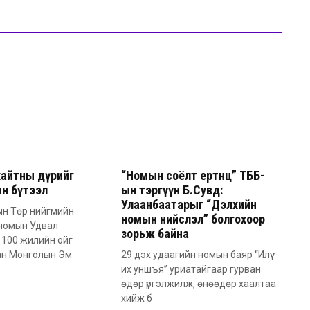
хайтны дүрийг
“Номын соёлт ертөнц” ТББ-
ран бүтээл
ын тэргүүн Б.Сувд:
Улаанбаатарыг “Дэлхийн
ын Төр нийгмийн
номын нийслэл” болгохоор
ономын Удвал
зорьж байна
100 жилийн ойг
ан Монголын Эм
29 дэх удаагийн номын баяр “Илүү
их уншъя” уриатайгаар гурван
өдөр үргэлжилж, өнөөдөр хаалтаа
хийж б