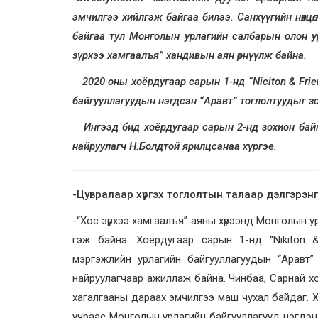
эмчилгээ хийлгэж байгаа билээ.
Санхүүгийн нөхц
байгаа тул Монголын урлагийн салбарын олон ур
зүрхээ хамгаалъя” хандивын аян өрнүүлж байна.
2020 оны хоёрдугаар сарын 1-нд “Niciton & Frie
байгууллагуудын нэгдсэн “Аравт” тоглолтуудыг з
Ингээд бид хоёрдугаар сарын 2-нд зохион байгу
найруулагч Н.Болдтой ярилцсанаа хүргэе.
-Цувралаар хүргэх тоглолтын талаар дэлгэрэнгү
-“Хос зүрхээ хамгаалъя” аяны хүрээнд Монголын у
гэж байна. Хоёрдугаар сарын 1-нд “Nikiton 
мэргэжлийн урлагийн байгууллагуудын “Аравт”
найруулагчаар ажиллаж байна. Чинбаа, Сарнай хо
хагалгааны дараах эмчилгээ маш чухал байдаг. Х
учраас Монголын урлагийн байгууллагууд нэгдэн