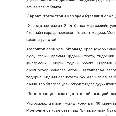
ажлаа эхэлж байна.
-“Аравт” тоглолтод ямар уран бүтээлчид оролц
-Хоёрдугаар сарын 2-нд болох мэргэжлийн урл
бүтээлийн нэрээр нэрлэсэн. Тоглолт мэдээж Монгол
гэсэн агуулгатай.
Тоглолтод олон уран бүтээлчид оролцохоор сана
буюу Улсын драмын эрдмийн театр, Үндэсний у
филармони, Морин хуурын чуулга, Цэргийн дуу
оролцохоор саналаа өгсөн. Хөтөлбөрөө гарг
тодорно. Бидний баримталж буй өөр нэг санаа б
байна. Гэр бүлээрээ уран бүтээл хийдэг дуучидта
-Тоглолтын үргэлжлэх цаг, тасалбарын үнийг ү
-Үргэлжлэх цагийн тухайд хоёр цаг 30 минутаа
Монголын бүх уран бүтээлчид “Би ямар уран бүтэ