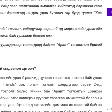
өл байдлаас шалтгаалан эмчилгээ хийлгэхэд бэрхшээл гарч
ан бүтээлчид нэгдэн, уран бүтээлч гэр бүлд туслах “Хос
nds” тоглолт, хоёрдугаар сарын 2-нд мэргэжлийн урлагийн
охион байгуулахаар болсон юм.
улагдахаар товлогдоод байгаа “Аравт” тоглолтын Ерөнхий
й мэдээлэл хүргээч?
рлагийн уран бүтээлчид цуврал тоглолтыг зохион байгуулах
& friends” рок попын тоглолт, хоёрдугаар сарын 2-нд
 тоглолт болно. Миний бие “Аравт” тоглолтын Ерөнхий
ёрын элэг шилжүүлэн суулгах хагалгаа амжилттай болсон ч
оёр уран бүтээлчид сэтгэлийн дэм маш их хэрэгтэй байгаа
201
 нийлж, томоохон тоглолтыг зохион байгуулахаар бэлтгэл