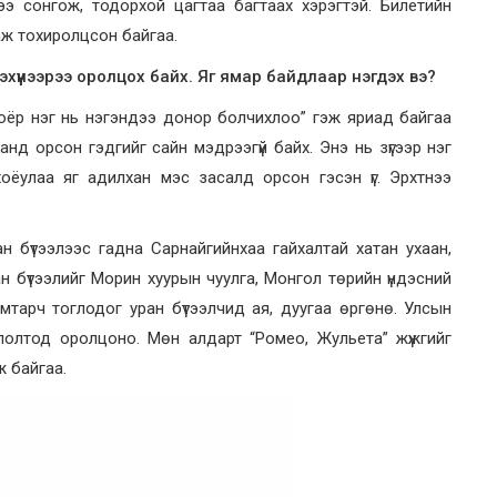
лээ сонгож, тодорхой цагтаа багтаах хэрэгтэй. Билетийн
аж тохиролцсон байгаа.
эхүүнээрээ оролцох байх. Яг ямар байдлаар нэгдэх вэ?
хоёр нэг нь нэгэндээ донор болчихлоо” гэж яриад байгаа
анд орсон гэдгийг сайн мэдрээгүй байх. Энэ нь зүгээр нэг
хоёулаа яг адилхан мэс засалд орсон гэсэн үг. Эрхтнээ
 бүтээлээс гадна Сарнайгийнхаа гайхалтай хатан ухаан,
ан бүтээлийг Морин хуурын чуулга, Монгол төрийн үндэсний
тарч тоглодог уран бүтээлчид ая, дуугаа өргөнө. Улсын
олтод оролцоно. Мөн алдарт “Ромео, Жульета” жүжгийг
 байгаа.