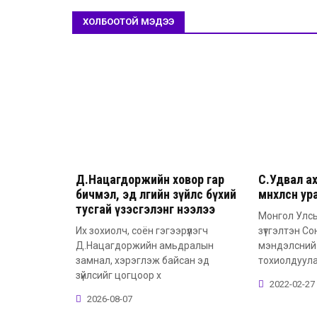
ХОЛБООТОЙ МЭДЭЭ
Д.Нацагдоржийн ховор гар
С.Удвал а
бичмэл, эд өлгийн зүйлс бүхий
мөнхөлсөн у
тусгай үзэсгэлэнг нээлээ
Монгол Улс
Их зохиолч, соён гэгээрүүлэгч
зүтгэлтэн С
Д.Нацагдоржийн амьдралын
мэндэлсний 
замнал, хэрэглэж байсан эд
тохиолдуул
зүйлсийг цогцоор х
2022-02-27
2026-08-07