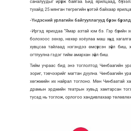
саналуудыг ирүүлж байгаа. Бид ярилцаад, бүтээ
тухайд 25 мянган төгрөгийн үнэтэй байхаар ярилц
-Үндэсний урлагийн байгууллагууд бүрэн бүрэлд
-Иргэд ярихдаа “Ямар азтай юм бэ. Гэр бүлийн 
болохоос эхнэр, нөхөр хоёулаа маш хүнд хагалга
хувцсаа тайлаад нэгэндээ өмсүүлсэн зүйл биш, 
огтлуулна гэдэг тийм амархан зүйл биш.
Тийм учраас бид энэ тоглолтод Чинбаагийн уран
зориг, тэвчээрийг магтан дуулна. Чинбаагийн ур
хөгжмийн их найрал тоглоно. Мөн Чинбаатай хам
драмын эрдмийн театрын хувьд хамтарсан тогл
тусад нь тоглож, орлогоо хандивлахаар төлөвлөж