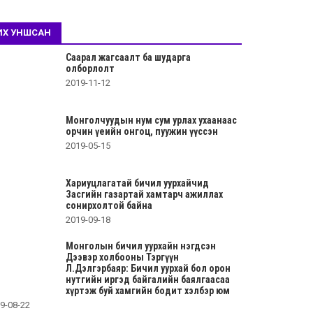
ИХ УНШСАН
Саарал жагсаалт ба шударга
олборлолт
2019-11-12
Монголчуудын нум сум урлах ухаанаас
орчин үеийн онгоц, пуужин үүссэн
2019-05-15
Хариуцлагатай бичил уурхайчид
Засгийн газартай хамтарч ажиллах
сонирхолтой байна
2019-09-18
Монголын бичил уурхайн нэгдсэн
Дээвэр холбооны Тэргүүн
Л.Дэлгэрбаяр: Бичил уурхай бол орон
нутгийн иргэд байгалийн баялгаасаа
хүртэж буй хамгийн бодит хэлбэр юм
9-08-22