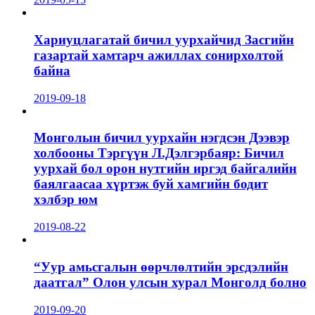
Хариуцлагатай бичил уурхайчид Засгийн
газартай хамтарч ажиллах сонирхолтой
байна
2019-09-18
Монголын бичил уурхайн нэгдсэн Дээвэр
холбооны Тэргүүн Л.Дэлгэрбаяр: Бичил
уурхай бол орон нутгийн иргэд байгалийн
баялгаасаа хүртэж буй хамгийн бодит
хэлбэр юм
2019-08-22
“Уур амьсгалын өөрчлөлтийн эрсдэлийн
даатгал” Олон улсын хурал Монголд болно
2019-09-20