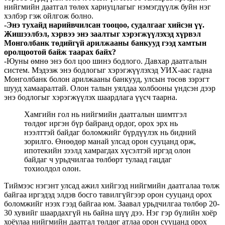
нийгмийн даатгал төлөх хариуцлагыг нэмэгдүүлж буйн нэг
хэлбэр гэж ойлгож болно.
-Энэ тухайд нарийвчилсан тооцоо, судалгааг хийсэн үү.
Жишээлбэл, хэрвээ энэ заалтыг хэрэгжүүлэхэд хүрвэл
Монголбанк төдийгүй арилжааны банкууд гээд хамтын
оролцоотой байж таарах байх?
-Юуны өмнө энэ бол цоо шинэ бодлого. Давхар даатгалын
систем. Мэдээж энэ бодлогыг хэрэгжүүлэхэд УИХ-аас гадна
Монголбанк болон арилжааны банкууд, улсын төсөв зэрэгт
шууд хамааралтай. Олон талын уялдаа холбооны үндсэн дээр
энэ бодлогыг хэрэгжүүлэх шаардлага үүсч таарна.
Хамгийн гол нь нийгмийн даатгалын шимтгэл
төлдөг иргэн бүр байранд ордог, орох эрх нь
нээлттэй байдаг боломжийг бүрдүүлэх нь бидний
зорилго. Өнөөдөр манай улсад орон сууцанд орж,
ипотекийн зээлд хамрагдах хүсэлтэй иргэд олон
байдаг ч урьдчилгаа төлбөрт тулаад гацдаг
тохиолдол олон.
Тиймээс нэгэнт улсад ажил хийгээд нийгмийн даатгалаа төлж
байгаа иргэдэд элдэв босго тавилгүйгээр орон сууцанд орох
боломжийг нээх гээд байгаа юм. Заавал урьдчилгаа төлбөр 20-
30 хувийг шаардахгүй нь байна шүү дээ. Нэг гэр бүлийн хоёр
хоёулаа нийгмийн даатгал төлдөг атлаа орон сууцанд орох