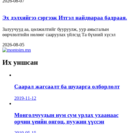
2026-08-07
Эх дэлхийгээ сэргээж Итгэл найдвараа бадраая.
Залуучууд аа, цөлжилтийг бууруулж, уур амьсгалын
өөрчлөлтийн нөлөөг сааруулах үйлсэд Та бүхний хүсэл
2026-08-05
Их уншсан
Саарал жагсаалт ба шударга олборлолт
2019-11-12
Монголчуудын нум сум урлах ухаанаас
орчин үеийн онгоц, пуужин үүссэн
2019-05-15