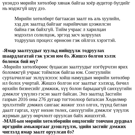
үнэндээ мөрийн хөтөлбөр хянаж байгаа хоёр аудитор бүгдийг
нь мэдэхгүй шүү дээ.
Мөрийн хөтөлбөрт багтаасан заалт нь аль хуулийн,
хэд дэх заалтад байгааг нарийвчлан цээжилсэн
байна гэж байхгүй. Тийм учраас л харилцан
мэдээлэл солилцож, эргээд засч залруулах
тодруулах процесс өрнөсөн гэж ойлгох хэрэгтэй.
-Ямар заалтуудыг хуульд нийцүүлж тодруулах
шаардлагатай гэж үзсэн юм бэ. Жишээ болгон хэлэх
боломж бий юү?
-Мөрийн хөтөлбөрөөс буцаасан заалтуудыг нэгбүрчлэн ярих
боломжгүй учраас тоймлож байгаа юм. Сонгуулийн
сурталчилгааг эхлүүлснээс хойш намуудын мөрийн хөтөлбөр
ил болох учиртай. Жишээ болгон нэг заалтыг хэлэхэд, бичил
өрхийн бизнесийг дэмжиж, хүү болон барьцаагүй санхүүгийн
дэмжлэг үзүүлнэ гэсэн заалт байсан. Энэ заалтад Засгийн
газрын 2016 оны 276 дугаар тогтоолоор баталсан Хөдөлмөр
эрхлэлтийг дэмжих сангаас жижиг зээл олгох, түүнд батлан
даалт гаргах, хүүг нөхөн төлөх, санхүүгийн дэмжлэг үзүүлэх
журмын дагуу өөрчлөлт оруулсан байх жишээтэй.
-МАН-ын мөрийн хөтөлбөрийн онцлогийг товчхон дурдвал
иргэдийн амьжиргааг дээшлүүлэх, эдийн засгийг дэмжих
чиглэлд ямар заалт оруулсан бэ?