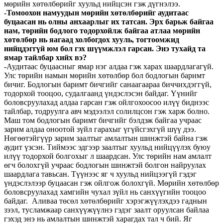
мөрийн хөтөлбөрийг хуульд нийцсэн гэж дүгнэлээ.
-Томоохон намуудын мөрийн хөтөлбөрийг аудитаас
буцаасан нь олны анхаарлыг их татсан. Эрх барьж байгаа
нам, төрийн бодлого тодорхойлж байгаа атлаа мөрийн
хөтөлбөр нь яагаад холбогдох хууль, тогтоомжид
нийцдэггүй юм бол гэх шүүмжлэл гарсан. Энэ тухайд та
ямар тайлбар хийх вэ?
-Аудитаас буцаасныг ямар нэг алдаа гэж харах шаардлагагүй.
Улс төрийн намын мөрийн хөтөлбөр бол бодлогын баримт
бичиг. Бодлогын баримт бичгийг санаагаараа биччихдэггүй,
тодорхой тооцоо, судалгаанд үндэслэсэн байдаг. Үүнийг
боловсруулахад алдаа гарсан гэж ойлгохоосоо илүү биднээс
тайлбар, тодруулга авч мэдээлэл солилцсон гэж харж болно.
Маш том бодлогын баримт бичгийг бэлдэж байгаа учраас
зарим алдаа оноотой зүйл гарахыг үгүйсгэхгүй шүү дээ.
Нөгөөтэйгүүр зарим заалтыг амлалтын шинжтэй байна гэж
аудит үзсэн. Тиймээс эдгээр заалтыг хуульд нийцүүлэх буюу
илүү тодорхой болгохыг л шаардсан. Улс төрийн нам амлалт
өгч болохгүй учраас бодлогын шинжтэй болгон найруулах
шаардлага тавьсан. Түүнээс яг ч хуульд нийцээгүй гэдэг
үндэслэлээр буцаасан гэж ойлгож болохгүй. Мөрийн хөтөлбөр
боловсруулахад хамгийн чухал зүйл нь санхүүгийн тооцоо
байдаг. Аливаа төсөл хөтөлбөрийг хэрэгжүүлэхдээ гаднын
зээл, тусламжаар санхүүжүүлнэ гэдэг заалт оруулсан байлаа
гэхэд энэ нь амлалтын шинжтэй харагдах тал ч бий. Яг