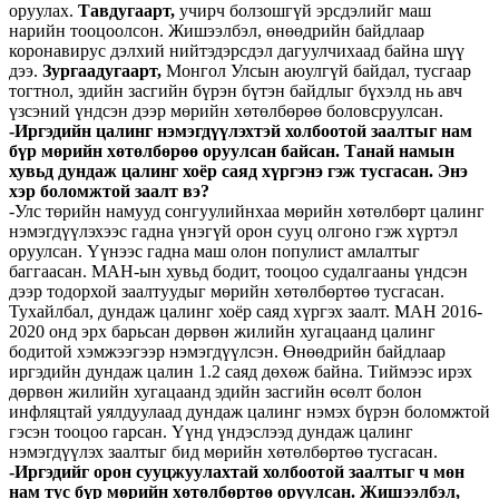
оруулах.
Тавдугаарт,
учирч болзошгүй эрсдэлийг маш
нарийн тооцоолсон. Жишээлбэл, өнөөдрийн байдлаар
коронавирус дэлхий нийтэдэрсдэл дагуулчихаад байна шүү
дээ.
Зургаадугаарт,
Монгол Улсын аюулгүй байдал, тусгаар
тогтнол, эдийн засгийн бүрэн бүтэн байдлыг бүхэлд нь авч
үзсэний үндсэн дээр мөрийн хөтөлбөрөө боловсруулсан.
-Иргэдийн цалинг нэмэгдүүлэхтэй холбоотой заалтыг нам
бүр мөрийн хөтөлбөрөө оруулсан байсан. Танай намын
хувьд дундаж цалинг хоёр саяд хүргэнэ гэж тусгасан. Энэ
хэр боломжтой заалт вэ?
-Улс төрийн намууд сонгуулийнхаа мөрийн хөтөлбөрт цалинг
нэмэгдүүлэхээс гадна үнэгүй орон сууц олгоно гэж хүртэл
оруулсан. Үүнээс гадна маш олон популист амлалтыг
баггаасан. МАН-ын хувьд бодит, тооцоо судалгааны үндсэн
дээр тодорхой заалтуудыг мөрийн хөтөлбөртөө тусгасан.
Тухайлбал, дундаж цалинг хоёр саяд хүргэх заалт. МАН 2016-
2020 онд эрх барьсан дөрвөн жилийн хугацаанд цалинг
бодитой хэмжээгээр нэмэгдүүлсэн. Өнөөдрийн байдлаар
иргэдийн дундаж цалин 1.2 саяд дөхөж байна. Тиймээс ирэх
дөрвөн жилийн хугацаанд эдийн засгийн өсөлт болон
инфляцтай уялдуулаад дундаж цалинг нэмэх бүрэн боломжтой
гэсэн тооцоо гарсан. Үүнд үндэслээд дундаж цалинг
нэмэгдүүлэх заалтыг бид мөрийн хөтөлбөртөө тусгасан.
-Иргэдийг орон сууцжуулахтай холбоотой заалтыг ч мөн
нам тус бүр мөрийн хөтөлбөртөө оруулсан. Жишээлбэл,