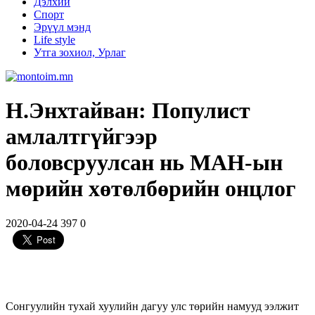
Дэлхий
Спорт
Эрүүл мэнд
Life style
Утга зохиол, Урлаг
Н.Энхтайван: Популист
амлалтгүйгээр
боловсруулсан нь МАН-ын
мөрийн хөтөлбөрийн онцлог
2020-04-24
397
0
Сонгуулийн тухай хуулийн дагуу улс төрийн намууд ээлжит