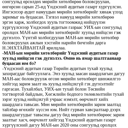
сонгуульд өрсөлдөх мөрийн хөтөлбөрөө боловсруулан,
өнгөрсөн сарын 25-нд Үндэсний аудитын газарт хүргүүлсэн.
Ингэснээр аудит намуудын мөрийн хөтөлбөрийг хянаж үзээд
заримыг нь буцаасан. Тэгвэл намууд мөрийн хөтөлбөрөө
эргэн харж, холбогдох хууль тогтоомжид нийцүүлэн
хүргүүлснээр Үндэсний аудитын газраас УИХ-ын сонгуульд
оролцох МАН-ын мөрийн хөтөлбөрийг хуупьд нийцсэн гэж
дүгнэлээ. Үүнтэй холбогдуулан МАН-ын мөрийн хөтөлбөр
боловсруулах ажлын хэсгийн нарийн бичгийн дарга
Н.ЭНХТАЙВАНТАЙ ярилцлаа.
-МАН-ын мөрийн хөтөлбөрийг Үндэсний аудитын газар
хуульд нийцсэн гэж дүгнэлээ. Өмнө нь ямар шалтгаанаар
буцаасан юм бэ?
-Үндэсний аудитын газар Төрийн аудитын тухай хуульд
захирагддаг байгууллага. Энэ хуульд заасан шаардлагын дагуу
МАН-аас боловсруулж өгсөн мөрийн хөтөлбөрт шинжилгээ
хийгээд зарим заалт нь хуульд нийцэхгүй гэх дүгнэлтийг
гаргасан. Тухайлбал, УИХ-ын тухай болон Төсвийн
тогтвортой байдлын, Хөгжлийн бодпого төлөвлөлтийн тухай
зэрэг хуульд нийцэхгуй учраас нэмэлт, өөрчлөлт хийх
шаардлага тавьсан. Мөн мөрийн хөтөлбөрийн зарим заалтад
тайлбар өгөхийг хүссэн юм. Нийт гурван хавсралтаар дээрх
шаардлагуудыг тавьсны дагуу бид мөрийн хөтөлбөрөөс зарим
заалтыг хасч, өөрчлөлт хийгээд Үндэсний аудитын газарт
хүргүүлсний дагуу МАН-ын 2020 оны сонгуульд оролцох