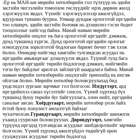
-Ер нь МАН-ын мөрийн хөтөлбөрийн гол түлхүүр нь эдийн
засгийн чиглэлийн томоохон төслүүдийг ирэх дөрвөн жилд
хэрэгжүүлэх явдал. Үүнийг хэрэгжүүлснээр ажилгүйдэл,
ядуурлын түвшин буурна. Улмаар дундаж орлоготой иргэдийн
тоо олширч, эдийн засгийн боломж нь дээшилнэ гэсэн бодит
тооцооллыг хийгээд байна. Манай намын мөрийн
хөтөлбөрийн онцлог нь бага орлоготой иргэдийг дэмжиж,
дунд түвшинд хүргэх. Дунд орлоготой иргэдийн орлогыг
нэмэгдүүлэх зорилготой бодлогын баримт бичиг гэж хэлж
болно. Өнөөдөр нийгэмд хамгийн тулгамдсан асуудал нь
иргэдийн амьжиргааг дээшлүүлэх явдал. Түүний тулд бага
орлоготой иргэдийг төрийн бодлогоор дэмжих, нийгмийн
тэгш бус байдлыг арилгах зайлшгүй шаардлага байна. Манай
намын мөрийн хөтөлбөрийн онцлогийг ерөнхийд нь ингэж
ойлгож болно. Мөрийн хөтөлбөр боловсруулахад бид
үндсэндээ зургаан зарчмыг гол болгосон.
Нэгдүгээрт,
ард
иргэдийнхээ санал хүсэлтийг сонсох. Үүний хүрээнд бүх
түвшинд буюу төрийн бус байгууллага, олон нийт, иргэдийн
саналыг авсан.
Хоёрдугаарт,
мөрийн хөтөлбөр үнэн байх
ёстой буюу популист амлалтгүй байхыг
чухалчилсан.
Гуравдугаарт,
мөрийн хөтөлбөрийг шинжпэх
ухаанд суурилан боловсруулах.
Дөрөвдүгээрт,
хамгийн
түрүүнд иргэдэд тулгамдсан асуудлыг шийдвэрлэхийг зарчмаа
болгосон. Үүний хүрээнд ажилгүйдэл төдийгүй орон
сууцжуулах асуудлыг төрийн бодлогод