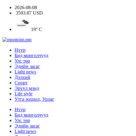
2026-08-08
3593.87 USD
19° C
Нүүр
Бид монголчууд
Улс төр
Эдийн засаг
Light news
Дэлхий
Спорт
Эрүүл мэнд
Life style
Утга зохиол, Урлаг
Нүүр
Бид монголчууд
Улс төр
Эдийн засаг
Light news