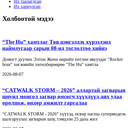
Их таалагдсан
Их хариулсан
Холбоотой мэдээ
“The Hu” хамтлаг Төв цэнгэлдэх хүрээлэнд
наймдугаар сарын 08-нд тоглолтоо хийнэ
Домогт дуучин Элтон Жонн өөрийн хөтлөн явуулдаг "Rocket
hour" хөгжмийн хөтөлбөрөөрөө "The Hu" хамтла
2026-08-07
“CATWALK STORM – 2026” алдартай загварын
шоунд монгол загвар өмсөгч хүүхдүүд анх удаа
оролцож, өндөр амжилт гаргалаа
“CATWALK STORM - 2026” хүүхэд, өсвөр насны супермодель
шалгаруулах загварын шоу, тэмцээн 25 дахь жил