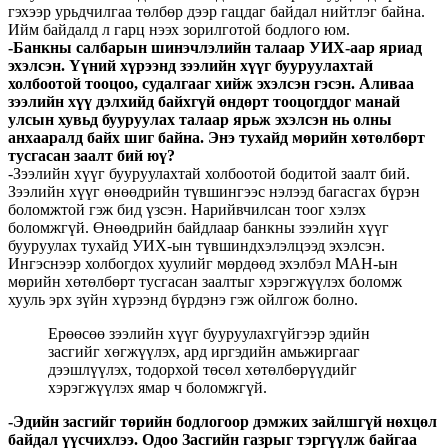
гэхээр урьдчилгаа төлбөр дээр гацдаг байдал нийтлэг байна.
Ийм байдалд л гарц нээх зорилготой бодлого юм.
-Банкны салбарын шинэчлэлийн талаар УИХ-аар яриад
эхэлсэн. Үүний хүрээнд зээлийн хүүг бууруулахтай
холбоотой тооцоо, судалгааг хийж эхэлсэн гэсэн. Аливаа
зээлийн хүү дэлхийд байхгүй өндөрт тооцогддог манай
улсын хувьд бууруулах талаар ярьж эхэлсэн нь олны
анхааралд байх шиг байна. Энэ тухайд мөрийн хөтөлбөрт
тусгасан заалт бий юү?
-Зээлийн хүүг бууруулахтай холбоотой бодитой заалт бий.
Зээлийн хүүг өнөөдрийн түвшингээс нэлээд багасгах бүрэн
боломжтой гэж бид үзсэн. Нарийвчилсан тоог хэлэх
боломжгүй. Өнөөдрийн байдлаар банкны зээлийн хүүг
бууруулах тухайд УИХ-ын түвшиндхэлэлцээд эхэлсэн.
Ингэснээр холбогдох хуулийг мөрдөөд эхэлбэл МАН-ын
мөрийн хөтөлбөрт тусгасан заалтыг хэрэгжүүлэх боломж
хууль эрх зүйн хүрээнд бүрдэнэ гэж ойлгож болно.
Ерөөсөө зээлийн хүүг бууруулахгүйгээр эдийн
засгийг хөгжүүлэх, ард иргэдийн амьжиргааг
дээшлүүлэх, тодорхой төсөл хөтөлбөрүүдийг
хэрэгжүүлэх ямар ч боломжгүй.
-Эдийн засгийг төрийн бодлогоор дэмжих зайлшгүй нөхцөл
байдал үүсчихлээ. Одоо Засгийн газрыг тэргүүлж байгаа