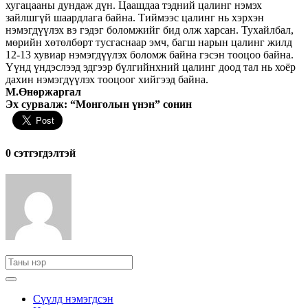
хугацааны дундаж дүн. Цаашдаа тэдний цалинг нэмэх
зайлшгүй шаардлага байна. Тиймээс цалинг нь хэрхэн
нэмэгдүүлэх вэ гэдэг боломжийг бид олж харсан. Тухайлбал,
мөрийн хөтөлбөрт тусгаснаар эмч, багш нарын цалинг жилд
12-13 хувиар нэмэгдүүлэх боломж байна гэсэн тооцоо байна.
Үүнд үндэслээд эдгээр бүлгийнхний цалинг доод тал нь хоёр
дахин нэмэгдүүлэх тооцоог хийгээд байна.
М.Өнөржаргал
Эх сурвалж: “Монголын үнэн” сонин
0 cэтгэгдэлтэй
Сүүлд нэмэгдсэн