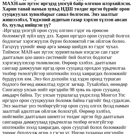
МАХН-ын зүгээс иргэдэд үнэгүй байр олгохоо илэрхийлсэн.
Харин танай намын хувьд НДШ төлдөг иргэн бүрийг орон
сууцжуулах хувилбарыг санал болгосон. Энэ заалтыг
жишээлбэл, Үндэсний аудитын газар хэрхэн хүлээн авсан
бэ, хуульд нийцсэн үү?
-Иргэдэд үнэгүй орон сууц олгоно гэдэг нь ерөөсөө
боломжгүй зүйл шүү дээ. Харин иргэдээ орон сууцтай болгох
бодлогыг хэрэгжүүлэх бүрэн боломжтой гэж ойлгож болно.
Гагцхүү үүнийг ямар арга замаар шийдэх вэ гэдэг чухал.
Тиймээс МАН-ын зүгээс хуримтлалын нэгдсэн сан гэдэг
даатгалын цоо шинэ системийг бий болгох бодлогыг
хэрэгжүүлэхээр төлөвлөсөн. Өөрөөр хэлбэл. даатгалын
сангаар дамжуулан иргэд орон сууцанд орохдоо урьдчилгаа
төлбөр төлөлгүйгээр ипотекийн зээлд хамрагдах боломжийг
бүрдүүлэх юм. Энэ бол дэлхийн хэд хэдэн оронд туршсан
бодлого бөгөөд амжилтад хүрсэг загвар. Тухайлбал, өнөөдөр
Сингапур улсын нийт иргэдийн 98 хувь нь орон сууцанд
амьдарч байна. Тус улсын туршлагад үндэслээд Монгол Улс
иргэдээ орон сууцжуулах боломж байна гэдгийг бид судалсан.
Энэ заалтыг үнэ төлбөргүйгээр орон сууц олгох бусад намын
заалттай адилтгаж ойлгож болохгүй. Өөрөөр хэлбэл,
нийгмийн даатгалын шимтгэл төлдөг иргэн бүр даатгалын
сангаараа дамжуулаад урьдчилгаа төлбөр өгөлгүйгээр
ипотекийн зээлд хамрагдан, орон сууцтай болох боломжийг
төрөөс бүрдүүлж өгнө л гэсэн үг. Нөгөө талаараа иргэдийн