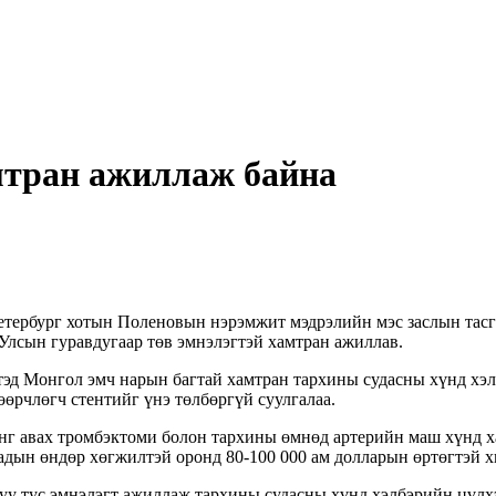
мтран ажиллаж байна
етербург хотын Поленовын нэрэмжит мэдрэлийн мэс заслын тас
 Улсын гуравдугаар төв эмнэлэгтэй хамтран ажиллав.
эд Монгол эмч нарын багтай хамтран тархины судасны хүнд хэл
өрчлөгч стентийг үнэ төлбөргүй суулгалаа.
г авах тромбэктоми болон тархины өмнөд артерийн маш хүнд ха
адын өндөр хөгжилтэй оронд 80-100 000 ам долларын өртөгтэй х
агуу тус эмнэлэгт ажиллаж тархины судасны хүнд хэлбэрийн цүлхэ