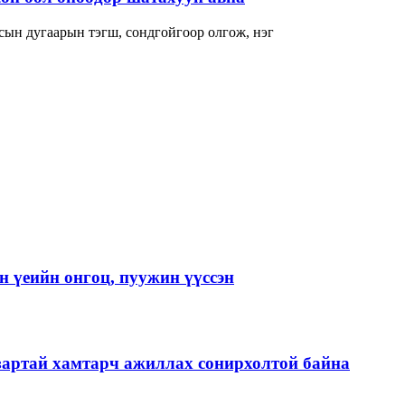
сын дугаарын тэгш, сондгойгоор олгож, нэг
 үеийн онгоц, пуужин үүссэн
зартай хамтарч ажиллах сонирхолтой байна