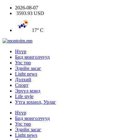
2026-08-07
3593.93 USD
17° C
Нүүр
Бид монголчууд
Улс төр
Эдийн засаг
Light news
Дэлхий
Спорт
Эрүүл мэнд
Life style
Утга зохиол, Урлаг
Нүүр
Бид монголчууд
Улс төр
Эдийн засаг
Light news