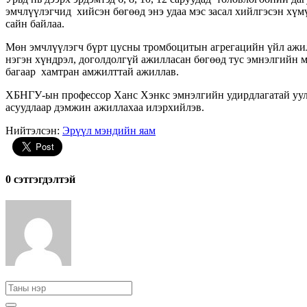
эмчлүүлэгчид хийсэн бөгөөд энэ удаа мэс засал хийлгэсэн хү
сайн байлаа.
Мөн эмчлүүлэгч бүрт цусны тромбоцитын агрегацийн үйл ажилла
нэгэн хүндрэл, доголдолгүй ажилласан бөгөөд тус эмнэлгийн мэ
багаар хамтран амжилттай ажиллав.
ХБНГУ-ын профессор Ханс Хэнкс эмнэлгийн удирдлагатай уулз
асуудлаар дэмжин ажиллахаа илэрхийлэв.
Нийтэлсэн:
Эрүүл мэндийн яам
0 cэтгэгдэлтэй