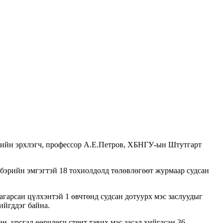
гийн эрхлэгч, профессор А.Е.Петров, ХБНГУ-ын Штутгарт
бэрийн эмгэгтэй 18 тохиолдолд төлөвлөгөөт журмаар судсан
гарсан цүлхэнтэй 1 өвчтөнд судсан дотуурх мэс заслуудыг
ийгддэг байна.
н, урсгал өөрчлөгч стент тавих мэс засал хийгдсэн 36