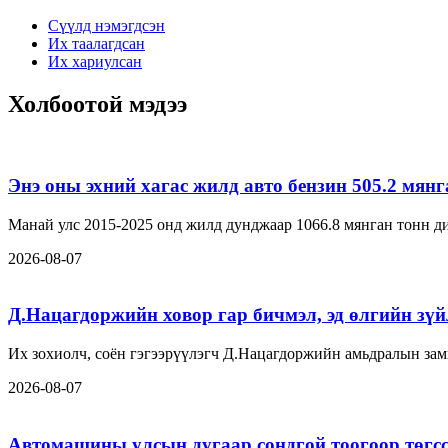
Сүүлд нэмэгдсэн
Их таалагдсан
Их хариулсан
Холбоотой мэдээ
Энэ оны эхний хагас жилд авто бензин 505.2 мян
Манай улс 2015-2025 онд жилд дунджаар 1066.8 мянган тонн ди
2026-08-07
Д.Нацагдоржийн ховор гар бичмэл, эд өлгийн зүйл
Их зохиолч, соён гэгээрүүлэгч Д.Нацагдоржийн амьдралын замн
2026-08-07
Автомашины улсын дугаар сондгой тоогоор төгсс