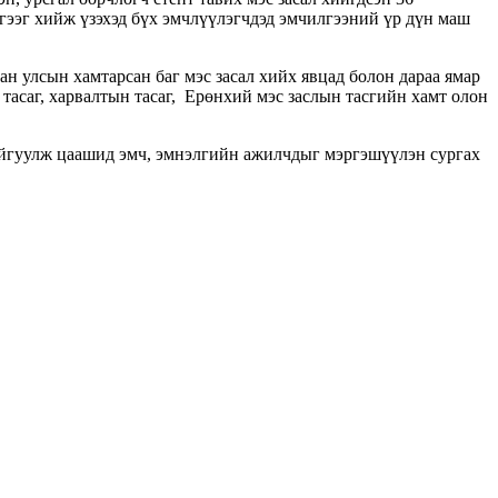
ээг хийж үзэхэд бүх эмчлүүлэгчдэд эмчилгээний үр дүн маш
 улсын хамтарсан баг мэс засал хийх явцад болон дараа ямар
тасаг, харвалтын тасаг, Ерөнхий мэс заслын тасгийн хамт олон
йгуулж цаашид эмч, эмнэлгийн ажилчдыг мэргэшүүлэн сургах