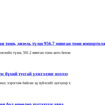
ган тонн, дизель түлш 956.7 мянган тонн импортол
зелийн түлш, 591.2 мянган тонн авто бензи
с бүхий тусгай үзэсгэлэнг нээлээ
ал, хэрэглэж байсан эд зүйлсийг цогцоор х
өн бол өнөөдөр шатахуун авна