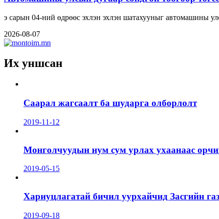
э сарын 04-ний өдрөөс эхлэн эхлэн шатахууныг автомашины ул
2026-08-07
Их уншсан
Саарал жагсаалт ба шударга олборлолт
2019-11-12
Монголчуудын нум сум урлах ухаанаас орчин
2019-05-15
Хариуцлагатай бичил уурхайчид Засгийн га
2019-09-18