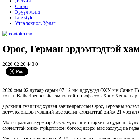
Дэлхий
Спорт
Эрүүл мэнд
Life style
Утга зохиол, Урлаг
Орос, Герман эрдэмтэдтэй ха
2020-02-20
443
0
2020 оны 02 дугаар сарын 07-12-ны өдрүүдэд ОХУ-ын Санкт-П
хотын Katharinenhospital эмнэлгийн профессор Ханс Хенкс нар
Дэлхийн түвшинд хүлээн зөвшөөрөгдсөн Орос, Германы эрдэмт
дотуурх өндөр түвшний мэс заслыг амжилттай хийж 21 урсгал ө
Мөн яаралтай журмаар 2 эмчлүүлэгчийн тархины судасны бүлэн
амжилттай хийж гүйцэтгэсэн бөгөөд дээрх мэс заслууд нь гада
Урьд нь дээрх эрдэмтэд 6, 8, 10, 12 саруудад төлөвлөгөөний д