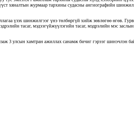
мүүст хяналтын журмаар тархины судасны ангиографийн шинжилг
гаа үзэх шинжилгээг үнэ төлбөргүй хийж зөвлөгөө өгөв. Гурван
дрэлийн тасаг, мэдээгүйжүүлэгийн тасаг, мэдрэлийн мэс заслын 
аж 3 улсын хамтран ажиллах санамж бичиг гэрээг шинэчлэн ба