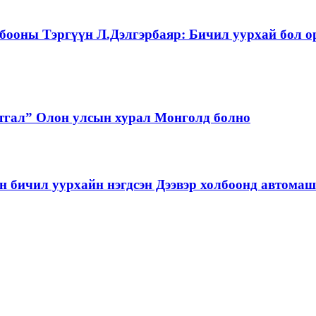
бооны Тэргүүн Л.Дэлгэрбаяр: Бичил уурхай бол о
тгал” Олон улсын хурал Монголд болно
бичил уурхайн нэгдсэн Дээвэр холбоонд автома