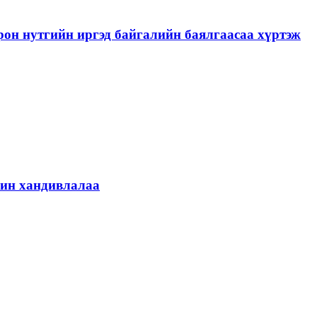
рон нутгийн иргэд байгалийн баялгаасаа хүртэж
шин хандивлалаа