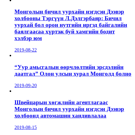
Монголын бичил уурхайн нэгдсэн Дээвэр
холбооны Тэргүүн Л.Дэлгэрбаяр: Бичил
уурхай бол орон нутгийн иргэд байгалийн
баялгаасаа хүртэж буй хамгийн бодит
хэлбэр юм
2019-08-22
“Уур амьсгалын өөрчлөлтийн эрсдэлийн
даатгал” Олон улсын хурал Монголд болно
2019-09-20
Швейцарын хөгжлийн агентлагаас
Монголын бичил уурхайн нэгдсэн Дээвэр
холбоонд автомашин хандивлалаа
2019-08-15