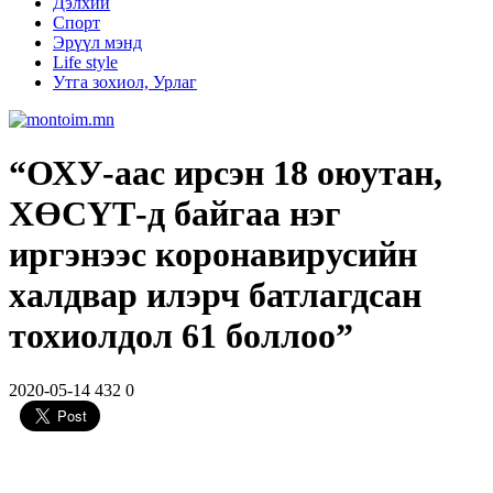
Дэлхий
Спорт
Эрүүл мэнд
Life style
Утга зохиол, Урлаг
“ОХУ-аас ирсэн 18 оюутан,
ХӨСҮТ-д байгаа нэг
иргэнээс коронавирусийн
халдвар илэрч батлагдсан
тохиолдол 61 боллоо”
2020-05-14
432
0