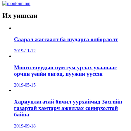
Их уншсан
Саарал жагсаалт ба шударга олборлолт
2019-11-12
Монголчуудын нум сум урлах ухаанаас
орчин үеийн онгоц, пуужин үүссэн
2019-05-15
Хариуцлагатай бичил уурхайчид Засгийн
газартай хамтарч ажиллах сонирхолтой
байна
2019-09-18