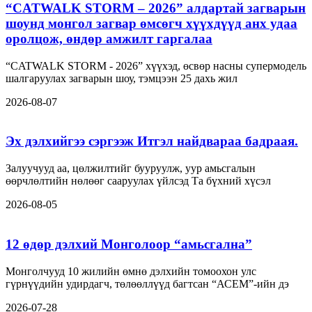
“CATWALK STORM – 2026” алдартай загварын
шоунд монгол загвар өмсөгч хүүхдүүд анх удаа
оролцож, өндөр амжилт гаргалаа
“CATWALK STORM - 2026” хүүхэд, өсвөр насны супермодель
шалгаруулах загварын шоу, тэмцээн 25 дахь жил
2026-08-07
Эх дэлхийгээ сэргээж Итгэл найдвараа бадраая.
Залуучууд аа, цөлжилтийг бууруулж, уур амьсгалын
өөрчлөлтийн нөлөөг сааруулах үйлсэд Та бүхний хүсэл
2026-08-05
12 өдөр дэлхий Монголоор “амьсгална”
Монголчууд 10 жилийн өмнө дэлхийн томоохон улс
гүрнүүдийн удирдагч, төлөөллүүд багтсан “АСЕМ”-ийн дэ
2026-07-28