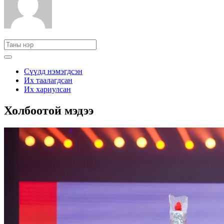
Сүүлд нэмэгдсэн
Их таалагдсан
Их хариулсан
Холбоотой мэдээ