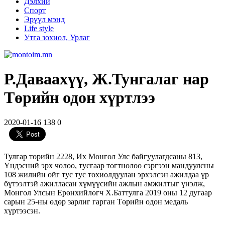
Дэлхий
Спорт
Эрүүл мэнд
Life style
Утга зохиол, Урлаг
Р.Даваахүү, Ж.Тунгалаг нар
Төрийн одон хүртлээ
2020-01-16
138
0
Тулгар төрийн 2228, Их Монгол Улс байгуулагдсаны 813,
Үндэсний эрх чөлөө, тусгаар тогтнолоо сэргээн мандуулсны
108 жилийн ойг тус тус тохиолдуулан эрхэлсэн ажилдаа үр
бүтээлтэй ажилласан хүмүүсийн ажлын амжилтыг үнэлж,
Монгол Улсын Ерөнхийлөгч Х.Баттулга 2019 оны 12 дугаар
сарын 25-ны өдөр зарлиг гарган Төрийн одон медаль
хүртээсэн.