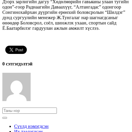
Дээрх зарлигийн дагуу “Хөдөлмөрийн гавьяаны улаан тугийн
одон”-гоор Раднаагийн Даваахүүг, “Алтангадас” одонгоор
Сонгинохайрхан дүүргийн ерөнхий боловсролын “Шилдэг”
дунд сургуулийн менежер Ж.Тунгалаг нар шагнагдсаныг
өнөөдөр Боловсрол, соёл, шинжлэх ухаан, спортын сайд
Ё.Баатарбилэг гардуулан ажлын амжилт хүслээ.
0 cэтгэгдэлтэй
Сүүлд нэмэгдсэн
Их таалагдсан