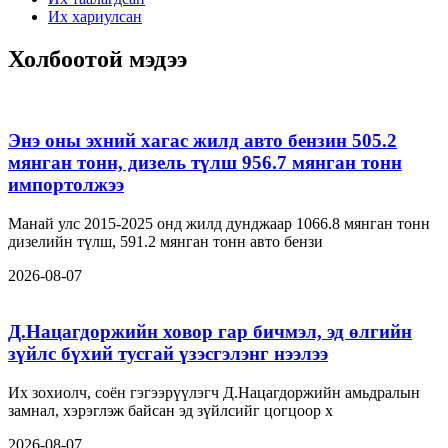
Их хариулсан
Холбоотой мэдээ
Энэ оны эхний хагас жилд авто бензин 505.2
мянган тонн, дизель түлш 956.7 мянган тонн
импортолжээ
Манай улс 2015-2025 онд жилд дунджаар 1066.8 мянган тонн
дизелийн түлш, 591.2 мянган тонн авто бензи
2026-08-07
Д.Нацагдоржийн ховор гар бичмэл, эд өлгийн
зүйлс бүхий тусгай үзэсгэлэнг нээлээ
Их зохиолч, соён гэгээрүүлэгч Д.Нацагдоржийн амьдралын
замнал, хэрэглэж байсан эд зүйлсийг цогцоор х
2026-08-07