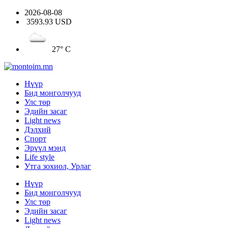
2026-08-08
3593.93 USD
27° C
Нүүр
Бид монголчууд
Улс төр
Эдийн засаг
Light news
Дэлхий
Спорт
Эрүүл мэнд
Life style
Утга зохиол, Урлаг
Нүүр
Бид монголчууд
Улс төр
Эдийн засаг
Light news