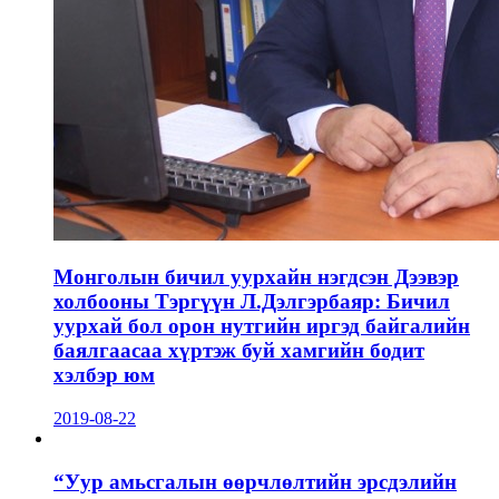
Монголын бичил уурхайн нэгдсэн Дээвэр
холбооны Тэргүүн Л.Дэлгэрбаяр: Бичил
уурхай бол орон нутгийн иргэд байгалийн
баялгаасаа хүртэж буй хамгийн бодит
хэлбэр юм
2019-08-22
“Уур амьсгалын өөрчлөлтийн эрсдэлийн