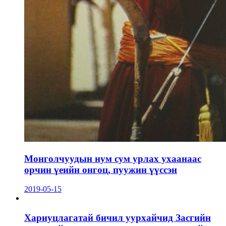
Монголчуудын нум сум урлах ухаанаас
орчин үеийн онгоц, пуужин үүссэн
2019-05-15
Хариуцлагатай бичил уурхайчид Засгийн