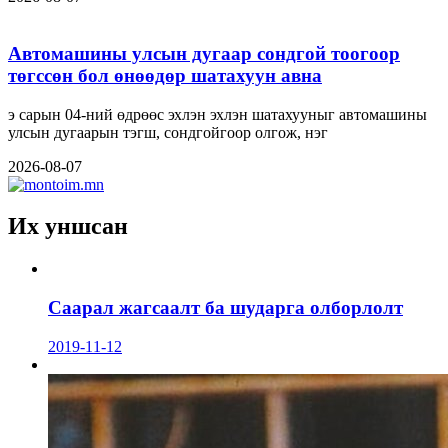
Автомашины улсын дугаар сондгой тоогоор
төгссөн бол өнөөдөр шатахуун авна
э сарын 04-ний өдрөөс эхлэн эхлэн шатахууныг автомашины
улсын дугаарын тэгш, сондгойгоор олгож, нэг
2026-08-07
Их уншсан
Саарал жагсаалт ба шударга олборлолт
2019-11-12