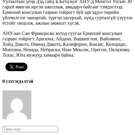
Уулзалтын үеэр Дэд сайд Б.Батцэцэг АНУ-д Монгол Улсын 30
гаруй мянган иргэн ажиллаж, амьдарч байгааг тэмдэглээд
Ерөнхий консулын газрын тойрогт буй иргэддээ төрийн
үйлчилгээг чанартай, түргэн шуурхай, хүнд сурталгүй үзүүлэх
ёстойг онцолж, ажлын амжилт хүсэв.
АНУ-ын Сан Франциско хотод суугаа Ерөнхий консулын
газрын тойрогт Аризона, Айдахо, Вашингтон, Вайоминг,
Хойд Дакота, Өмнөд Дакота, Калифорни, Канзас, Колорадо,
Монтана, Невада, Небраска, Нью Мексик, Орегон, Оклахома,
Техас, Юта мужууд хамаарч байна.
0 cэтгэгдэлтэй