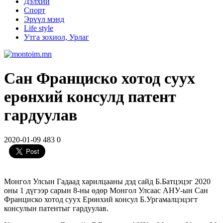
Дэлхий
Спорт
Эрүүл мэнд
Life style
Утга зохиол, Урлаг
Сан Франциско хотод суух
ерөнхий консулд патент
гардуулав
2020-01-09
483
0
Монгол Улсын Гадаад харилцааны дэд сайд Б.Батцэцэг 2020
оны 1 дүгээр сарын 8-ны өдөр Монгол Улсаас АНУ-ын Сан
Франциско хотод суух Ерөнхий консул Б.Ургамалцэцэгт
консулын патентыг гардуулав.