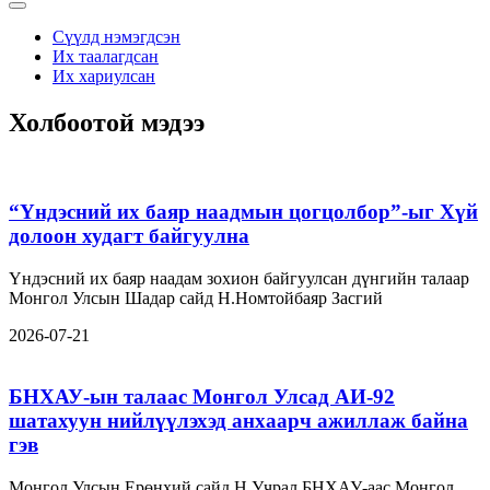
Сүүлд нэмэгдсэн
Их таалагдсан
Их хариулсан
Холбоотой мэдээ
“Үндэсний их баяр наадмын цогцолбор”-ыг Хүй
долоон худагт байгуулна
Үндэсний их баяр наадам зохион байгуулсан дүнгийн талаар
Монгол Улсын Шадар сайд Н.Номтойбаяр Засгий
2026-07-21
БНХАУ-ын талаас Монгол Улсад АИ-92
шатахуун нийлүүлэхэд анхаарч ажиллаж байна
гэв
Монгол Улсын Ерөнхий сайд Н.Учрал БНХАУ-аас Монгол