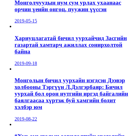
Монголчуудын нум сум урлах ухаанаас
орчин үеийн онгоц, пуужин үүссэн
2019-05-15
Хариуцлагатай бичил уурхайчид Засгийн
газартай хамтарч ажиллах сонирхолтой
байна
2019-09-18
Монголын бичил уурхайн нэгдсэн Дээвэр
холбооны Тэргүүн Л.Дэлгэрбаяр: Бичил
уурхай бол орон нутгийн иргэд байгалийн
баялгаасаа хүртэж буй хамгийн бодит
хэлбэр юм
2019-08-22