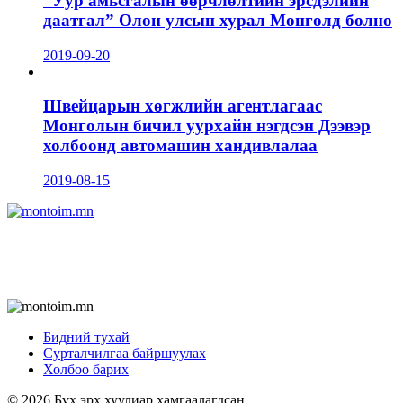
“Уур амьсгалын өөрчлөлтийн эрсдэлийн
даатгал” Олон улсын хурал Монголд болно
2019-09-20
Швейцарын хөгжлийн агентлагаас
Монголын бичил уурхайн нэгдсэн Дээвэр
холбоонд автомашин хандивлалаа
2019-08-15
Бидний тухай
Сурталчилгаа байршуулах
Холбоо барих
© 2026 Бүх эрх хуулиар хамгаалагдсан.