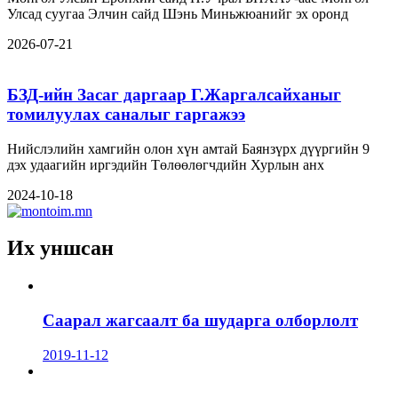
Улсад суугаа Элчин сайд Шэнь Миньжюанийг эх оронд
2026-07-21
БЗД-ийн Засаг даргаар Г.Жаргалсайханыг
томилуулах саналыг гаргажээ
Нийслэлийн хамгийн олон хүн амтай Баянзүрх дүүргийн 9
дэх удаагийн иргэдийн Төлөөлөгчдийн Хурлын анх
2024-10-18
Их уншсан
Саарал жагсаалт ба шударга олборлолт
2019-11-12