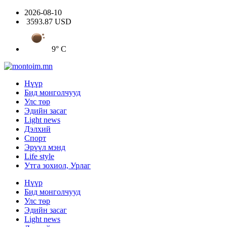
2026-08-10
3593.87 USD
9° C
Нүүр
Бид монголчууд
Улс төр
Эдийн засаг
Light news
Дэлхий
Спорт
Эрүүл мэнд
Life style
Утга зохиол, Урлаг
Нүүр
Бид монголчууд
Улс төр
Эдийн засаг
Light news