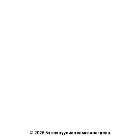
© 2026 Бүх эрх хуулиар хамгаалагдсан.