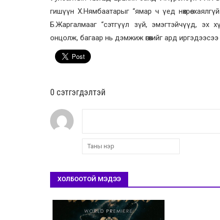
гишүүн Х.Нямбаатарыг “ямар ч үед нөхрөө хаялгүй
Б.Жаргалмааг “сэтгүүл зүй, эмэгтэйчүүд, эх х
онцолж, багаар нь дэмжиж өгөхийг ард иргэдээсээ
0 cэтгэгдэлтэй
ХОЛБООТОЙ МЭДЭЭ