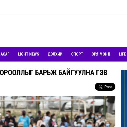
ЗАСАГ
LIGHT NEWS
ДЭЛХИЙ
СПОРТ
ЭРҮҮЛ МЭНД
LIFE
ОРООЛЛЫГ БАРЬЖ БАЙГУУЛНА ГЭВ