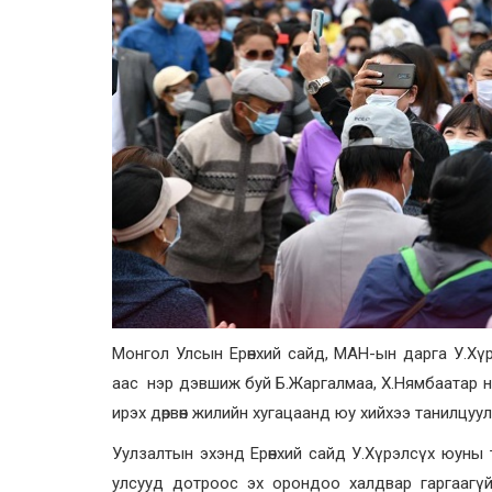
Монгол Улсын Ерөнхий сайд, МАН-ын дарга У.Хү
аас нэр дэвшиж буй Б.Жаргалмаа, Х.Нямбаатар н
ирэх дөрвөн жилийн хугацаанд юу хийхээ танилцуул
Уулзалтын эхэнд Ерөнхий сайд У.Хүрэлсүх юуны 
улсууд дотроос эх орондоо халдвар гаргааг