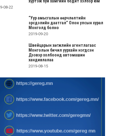
хүртэж буй хамгийн бодит хэлбэр юм
9-08-22
“Уур амьсгалын өөрчлөлтийн
эрсдэлийн даатгал” Олон улсын хурал
Монголд болно
2019-09-20
Швейцарын хөгжлийн агентлагаас
Монголын бичил уурхайн нэгдсэн
Дээвэр холбоонд автомашин
хандивлалаа
2019-08-15