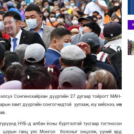
рэлсүх Сонгинохайрхан дүүргийн 27 дугаар тойрогт МАН-
арын хамт дүүргийн сонгогчидтой уулзаж, юу хийснээ, мөн
ав.
түрүүнд НҮБ-д албан ёсны бүртгэлтэй тусгаар тогтносон
үй цорын ганц улс Монгол болсныг онцолж, үүний ард