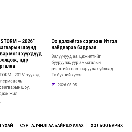
STORM – 2026”
Эх дэлхийгээ сэргээж Итгэл
загварын шоунд
найдвараа бадраая.
вар өмсөгч хүүхдүүд
Залуучууд аа, цөлжилтийг
ролцож, өндөр
бууруулж, уур амьсгалын
ргалаа
өөрчлөлтийн нөлөөг сааруулах үйлсэд
ORM - 2026” хүүхэд,
Та бүхний хүсэл
супермодель
2026-08-05
 загварын шоу,
дахь жил
7
ТУХАЙ
СУРТАЛЧИЛГАА БАЙРШУУЛАХ
ХОЛБОО БАРИХ