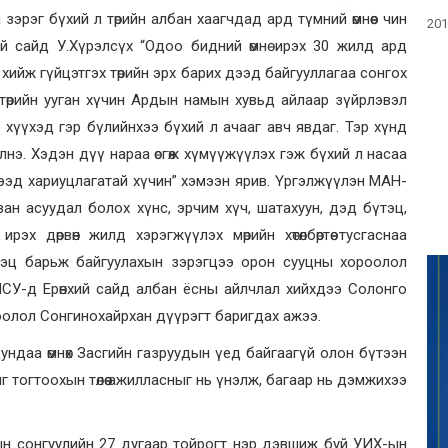
эрэг бүхий л төрийн албан хаагчдад ард түмний өмнөөс чин
201
ий сайд У.Хүрэлсүх “Одоо бидний өмнө ирэх 30 жилд ард
хийж гүйцэтгэх төрийн эрх барих дээд байгууллагаа сонгох
төрийн ууган хүчин Ардын намын хувьд айлаар зүйрлэвэл
 хүүхэд гэр бүлийнхээ бүхий л ачааг авч явдаг. Тэр хүнд
лнэ. Хэдэн дүү нараа өсгөж хүмүүжүүлэх гэж бүхий л насаа
гээд хариуцлагатай хүчин” хэмээн ярив. Үргэлжүүлэн МАН-
ан асуудал болох хүнс, эрчим хүч, шатахуун, дэд бүтэц,
эх дөрвөн жилд хэрэгжүүлэх мөрийн хөтөлбөртөө тусгаснаа
тэц барьж байгуулахын зэрэгцээ орон сууцны хороолол
НСУ-д Ерөнхий сайд албан ёсны айлчлал хийхдээ Солонго
роолол Сонгинохайрхан дүүрэгт баригдах ажээ.
дундаа өмнөх Засгийн газруудын үед байгаагүй олон бүтээн
г тогтоохын төлөө ажилласныг нь үнэлж, багаар нь дэмжихээ
Х-ын сонгуулийн 27 дугаар тойрогт нэр дэвшиж буй УИХ-ын