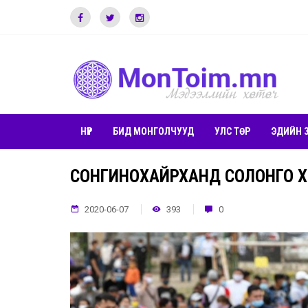
НҮҮР
БИД МОНГОЛЧУУД
УЛС ТӨР
ЭДИЙН 
СОНГИНОХАЙРХАНД СОЛОНГО Х
2020-06-07
393
0