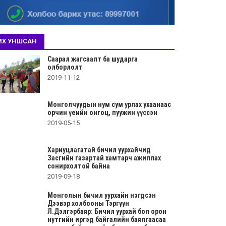
ИХ УНШСАН
Саарал жагсаалт ба шударга
олборлолт
2019-11-12
Монголчуудын нум сум урлах ухаанаас
орчин үеийн онгоц, пуужин үүссэн
2019-05-15
Хариуцлагатай бичил уурхайчид
Засгийн газартай хамтарч ажиллах
сонирхолтой байна
2019-09-18
Монголын бичил уурхайн нэгдсэн
Дээвэр холбооны Тэргүүн
Л.Дэлгэрбаяр: Бичил уурхай бол орон
нутгийн иргэд байгалийн баялгаасаа