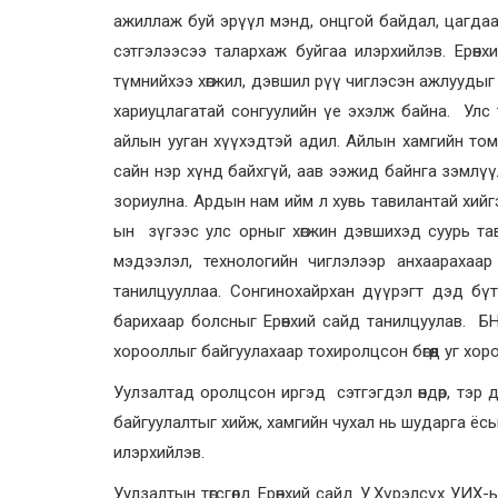
ажиллаж буй эрүүл мэнд, онцгой байдал, цагдаа з
сэтгэлээсээ талархаж буйгаа илэрхийлэв. Ерөнх
түмнийхээ хөгжил, дэвшил рүү чиглэсэн ажлуудыг 
хариуцлагатай сонгуулийн үе эхэлж байна. Улс 
айлын ууган хүүхэдтэй адил. Айлын хамгийн том
сайн нэр хүнд байхгүй, аав ээжид байнга зэмлүү
зориулна. Ардын нам ийм л хувь тавилантай хий
ын зүгээс улс орныг хөгжин дэвшихэд суурь тав
мэдээлэл, технологийн чиглэлээр анхаарахаар ир
танилцууллаа. Сонгинохайрхан дүүрэгт дэд бү
барихаар болсныг Ерөнхий сайд танилцуулав. Б
хорооллыг байгуулахаар тохиролцсон бөгөөд уг хо
Уулзалтад оролцсон иргэд сэтгэгдэл өндөр, тэр 
байгуулалтыг хийж, хамгийн чухал нь шударга ёсы
илэрхийлэв.
Уулзалтын төгсгөлд Ерөнхий сайд У.Хүрэлсүх УИ