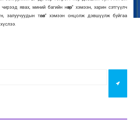
 чирээд явах, миний багийн нөхөр” хэмээн, харин сэтгүүлч
үн, залуучуудын төлөөл” хэмээн онцолж дэвшүүлж буйгаа
 хүслээ.