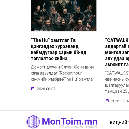
“The Hu” хамтлаг Төв
“CATWALK 
цэнгэлдэх хүрээлэнд
алдартай 
наймдугаар сарын 08-нд
монгол заг
тоглолтоо хийнэ
анх удаа о
амжилт га
Домогт дуучин Элтон Жонн өөрийн
хөтлөн явуулдаг "Rocket hour"
“CATWALK ST
хөгжмийн хөтөлбөрөөрөө "The Hu" хамтла
өсвөр насны 
шалгаруулах
2026-08-07
тэмцээн 25 
2026-08-0
БИДНИЙ 