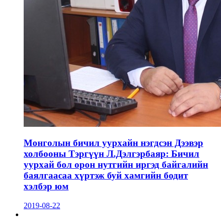
Монголын бичил уурхайн нэгдсэн Дээвэр
холбооны Тэргүүн Л.Дэлгэрбаяр: Бичил
уурхай бол орон нутгийн иргэд байгалийн
баялгаасаа хүртэж буй хамгийн бодит
хэлбэр юм
2019-08-22