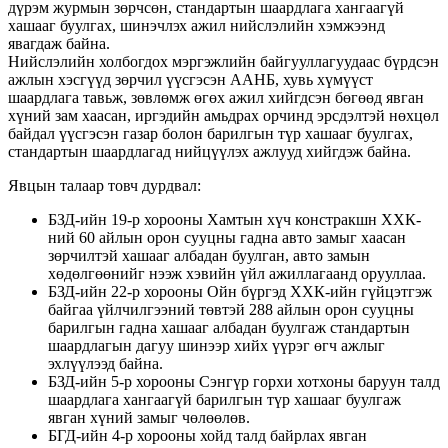
дүрэм журмын зөрчсөн, стандартын шаардлага хангаагүй
хашааг буулгах, шинэчлэх ажил нийслэлийн хэмжээнд
явагдаж байна.
Нийслэлийн холбогдох мэргэжлийн байгууллагуудаас бүрдсэн
ажлын хэсгүүд зөрчил үүсгэсэн ААНБ, хувь хүмүүст
шаардлага тавьж, зөвлөмж өгөх ажил хийгдсэн бөгөөд явган
хүний зам хаасан, иргэдийн амьдрах орчинд эрсдэлтэй нөхцөл
байдал үүсгэсэн газар болон барилгын түр хашааг буулгах,
стандартын шаардлагад нийцүүлэх ажлууд хийгдэж байна.
Явцын талаар товч дурдвал:
БЗД-ийн 19-р хорооны Хамтын хүч констракшн ХХК-
ний 60 айлын орон сууцны гадна авто замыг хаасан
зөрчилтэй хашааг албадан буулган, авто замын
хөдөлгөөнийг нээж хэвийн үйл ажиллагаанд орууллаа.
БЗД-ийн 22-р хорооны Ойн бүргэд ХХК-ийн гүйцэтгэж
байгаа үйлчилгээний төвтэй 288 айлын орон сууцны
барилгын гадна хашааг албадан буулгаж стандартын
шаардлагын дагуу шинээр хийх үүрэг өгч ажлыг
эхлүүлээд байна.
БЗД-ийн 5-р хорооны Сэнгүр горхи хотхоны баруун талд
шаардлага хангаагүй барилгын түр хашааг буулгаж
явган хүний замыг чөлөөлөв.
БГД-ийн 4-р хорооны хойд талд байрлах явган