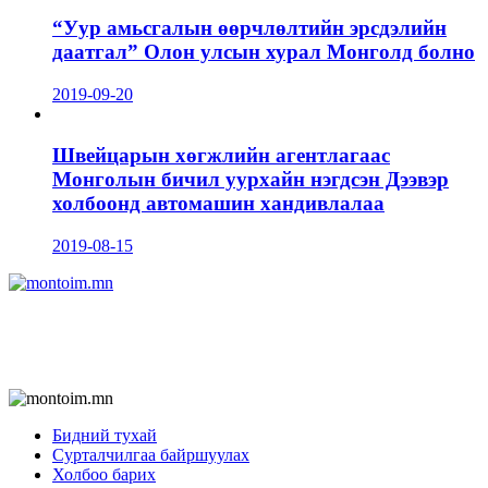
“Уур амьсгалын өөрчлөлтийн эрсдэлийн
даатгал” Олон улсын хурал Монголд болно
2019-09-20
Швейцарын хөгжлийн агентлагаас
Монголын бичил уурхайн нэгдсэн Дээвэр
холбоонд автомашин хандивлалаа
2019-08-15
Бидний тухай
Сурталчилгаа байршуулах
Холбоо барих