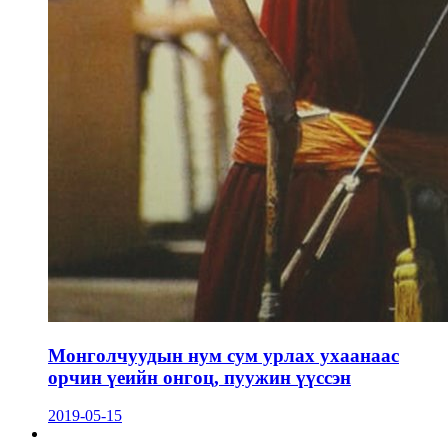
Монголчуудын нум сум урлах ухаанаас
орчин үеийн онгоц, пуужин үүссэн
2019-05-15