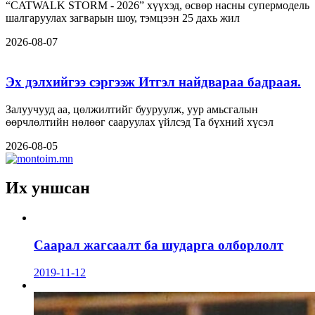
“CATWALK STORM - 2026” хүүхэд, өсвөр насны супермодель
шалгаруулах загварын шоу, тэмцээн 25 дахь жил
2026-08-07
Эх дэлхийгээ сэргээж Итгэл найдвараа бадраая.
Залуучууд аа, цөлжилтийг бууруулж, уур амьсгалын
өөрчлөлтийн нөлөөг сааруулах үйлсэд Та бүхний хүсэл
2026-08-05
Их уншсан
Саарал жагсаалт ба шударга олборлолт
2019-11-12