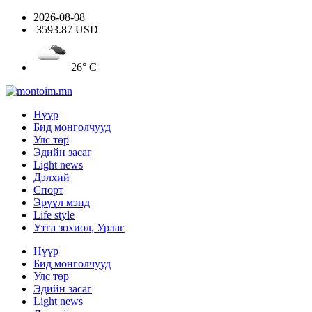
2026-08-08
3593.87 USD
26° C
Нүүр
Бид монголчууд
Улс төр
Эдийн засаг
Light news
Дэлхий
Спорт
Эрүүл мэнд
Life style
Утга зохиол, Урлаг
Нүүр
Бид монголчууд
Улс төр
Эдийн засаг
Light news