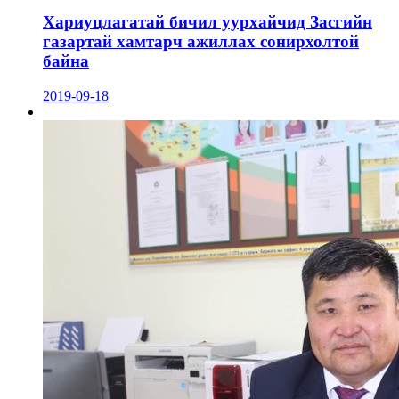
Хариуцлагатай бичил уурхайчид Засгийн
газартай хамтарч ажиллах сонирхолтой
байна
2019-09-18