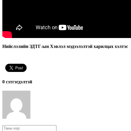
Нийслэлийн ЗДТГ-ын Хэвлэл мэдээлэлтэй харилцах хэлтэс
0 cэтгэгдэлтэй