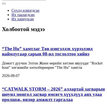
Сүүлд нэмэгдсэн
Их таалагдсан
Их хариулсан
Холбоотой мэдээ
“The Hu” хамтлаг Төв цэнгэлдэх хүрээлэнд
наймдугаар сарын 08-нд тоглолтоо хийнэ
Домогт дуучин Элтон Жонн өөрийн хөтлөн явуулдаг "Rocket
hour" хөгжмийн хөтөлбөрөөрөө "The Hu" хамтла
2026-08-07
“CATWALK STORM – 2026” алдартай загварын
шоунд монгол загвар өмсөгч хүүхдүүд анх удаа
оролцож, өндөр амжилт гаргалаа