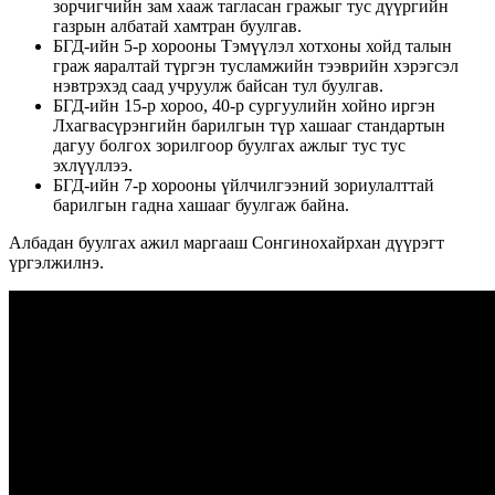
зорчигчийн зам хааж тагласан гражыг тус дүүргийн
газрын албатай хамтран буулгав.
БГД-ийн 5-р хорооны Тэмүүлэл хотхоны хойд талын
граж яаралтай түргэн тусламжийн тээврийн хэрэгсэл
нэвтрэхэд саад учруулж байсан тул буулгав.
БГД-ийн 15-р хороо, 40-р сургуулийн хойно иргэн
Лхагвасүрэнгийн барилгын түр хашааг стандартын
дагуу болгох зорилгоор буулгах ажлыг тус тус
эхлүүллээ.
БГД-ийн 7-р хорооны үйлчилгээний зориулалттай
барилгын гадна хашааг буулгаж байна.
Албадан буулгах ажил маргааш Сонгинохайрхан дүүрэгт
үргэлжилнэ.