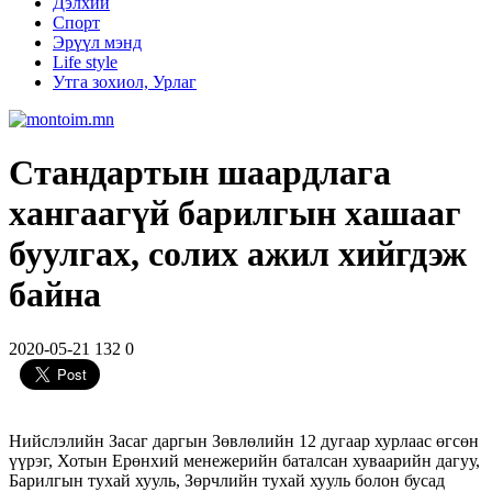
Дэлхий
Спорт
Эрүүл мэнд
Life style
Утга зохиол, Урлаг
Стандартын шаардлага
хангаагүй барилгын хашааг
буулгах, солих ажил хийгдэж
байна
2020-05-21
132
0
Нийслэлийн Засаг даргын Зөвлөлийн 12 дугаар хурлаас өгсөн
үүрэг, Хотын Ерөнхий менежерийн баталсан хуваарийн дагуу,
Барилгын тухай хууль, Зөрчлийн тухай хууль болон бусад