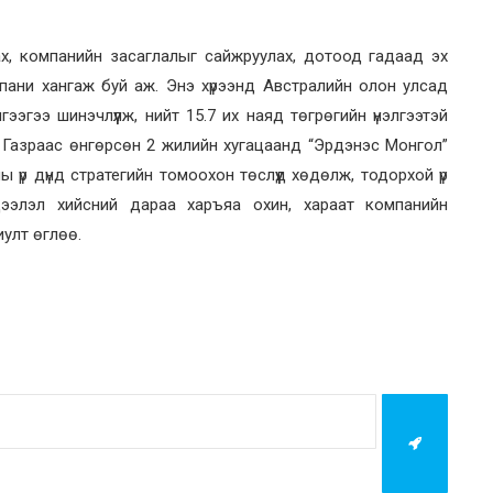
х, компанийн засаглалыг сайжруулах, дотоод гадаад эх
мпани хангаж буй аж. Энэ хүрээнд Австралийн олон улсад
эгээ шинэчлүүлж, нийт 15.7 их наяд төгрөгийн үнэлгээтэй
 Газраас өнгөрсөн 2 жилийн хугацаанд “Эрдэнэс Монгол”
үр дүнд стратегийн томоохон төслүүд хөдөлж, тодорхой үр
мэдээлэл хийсний дараа харъяа охин, хараат компанийн
иулт өглөө.