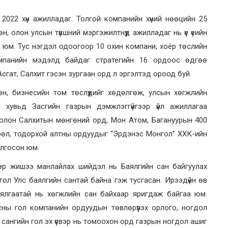
022 хүн ажилладаг. Толгой компанийн хүний нөөцийн 25
, олон улсын түвшний мэргэжилтнүүд ажилладаг нь үе үеийн
 юм. Тус нэгдэл одоогоор 10 охин компани, хоёр төслийн
омпанийн мэдэлд байдаг стратегийн 16 ордоос өдгөө
сгат, Салхит гэсэн зургаан орд л эргэлтэд ороод буй.
өн, бизнесийн том төслүүдийг хөдөлгөж, улсын хөгжлийн
н хувьд Засгийн газрын дэмжлэггүйгээр үйл ажиллагаа
т болон Салхитын мөнгөний орд, Мон Атом, Багануурын 400
рөл, тодорхой алтны ордуудыг “Эрдэнэс Монгол” ХХК-ийн
олгосон юм.
гэр жишээ манлайлах шийдэл нь Баялгийн сан байгуулах
ол Улс баялгийн сантай байна гэж тусгасан. Ирээдүйн өв
ялгаатай нь хөгжлийн сан байхаар яригдаж байгаа юм.
ны гол компанийн ордуудын төвлөрүүлэх орлого, ногдол
 сангийн гол эх үүсвэр нь томоохон орд газрын ногдол ашиг