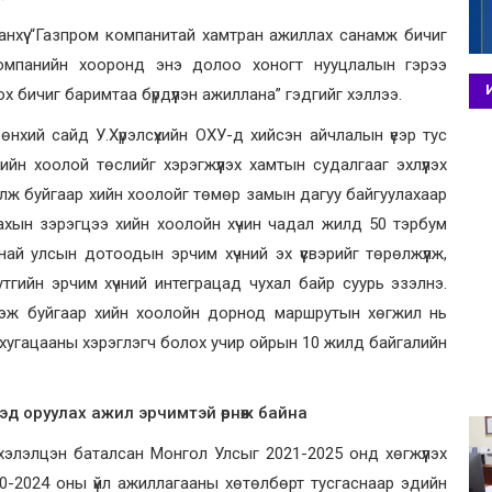
Ганхүү “Газпром компанитай хамтран ажиллах санамж бичиг
омпанийн хооронд энэ долоо хоногт нууцлалын гэрээ
 бичиг баримтаа бүрдүүлэн ажиллана” гэдгийг хэллээ.
хий сайд У.Хүрэлсүхийн ОХУ-д хийсэн айчлалын үеэр тус
ийн хоолой төслийг хэрэгжүүлэх хамтын судалгааг эхлүүлэх
олж буйгаар хийн хоолойг төмөр замын дагуу байгуулахаар
ахын зэрэгцээ хийн хоолойн хүчин чадал жилд 50 тэрбум
 улсын дотоодын эрчим хүчний эх үүсвэрийг төрөлжүүлж,
тгийн эрчим хүчний интеграцад чухал байр суурь эзэлнэ.
үзэж буйгаар хийн хоолойн дорнод маршрутын хөгжил нь
 хугацааны хэрэглэгч болох учир ойрын 10 жилд байгалийн
эд оруулах ажил эрчимтэй өрнөж байна
элэлцэн баталсан Монгол Улсыг 2021-2025 онд хөгжүүлэх
20-2024 оны үйл ажиллагааны хөтөлбөрт тусгаснаар эдийн