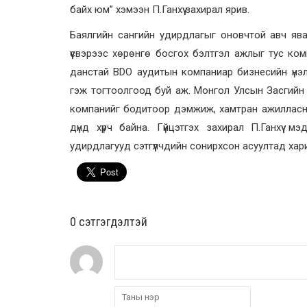
байх юм” хэмээн П.Ганхүү захирал ярив.
Баялгийн сангийн удирдлагыг оновчтой авч ява
үүсвэрээс хөрөнгө босгох бэлтгэл ажлыг тус ко
данстай BDO аудитын компаниар бизнесийн үнэлгэ
гэж тогтоолгоод буй аж. Монгол Улсын Засгийн
компанийг бодитоор дэмжиж, хамтран ажилласны 
дүнд хүрч байна. Гүйцэтгэх захирал П.Ганхүү 
удирдлагууд сэтгүүлчдийн сонирхсон асуултад хар
0 cэтгэгдэлтэй