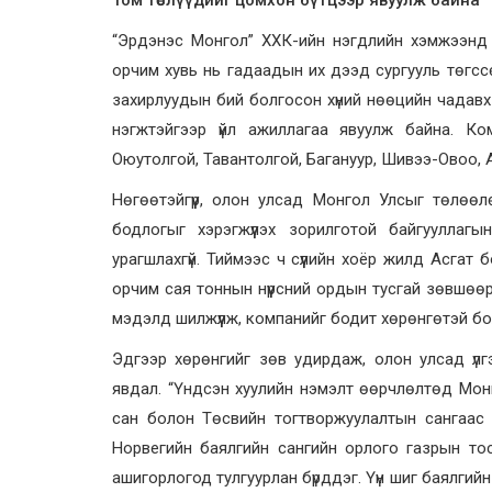
“Эрдэнэс Монгол” ХХК-ийн нэгдлийн хэмжээнд 2
орчим хувь нь гадаадын их дээд сургууль төгссөн
захирлуудын бий болгосон хүний нөөцийн чадавх
нэгжтэйгээр үйл ажиллагаа явуулж байна. К
Оюутолгой, Тавантолгой, Багануур, Шивээ-Овоо, А
Нөгөөтэйгүүр, олон улсад Монгол Улсыг төлөөл
бодлогыг хэрэгжүүлэх зорилготой байгууллагы
урагшлахгүй. Тиймээс ч сүүлийн хоёр жилд Асга
орчим сая тоннын нүүрсний ордын тусгай зөвшөө
мэдэлд шилжүүлж, компанийг бодит хөрөнгөтэй б
Эдгээр хөрөнгийг зөв удирдаж, олон улсад үл
явдал. “Үндсэн хуулийн нэмэлт өөрчлөлтөд Монг
сан болон Төсвийн тогтворжуулалтын сангаас 
Норвегийн баялгийн сангийн орлого газрын тос
ашигорлогод тулгуурлан бүрддэг. Үүн шиг баялгийн