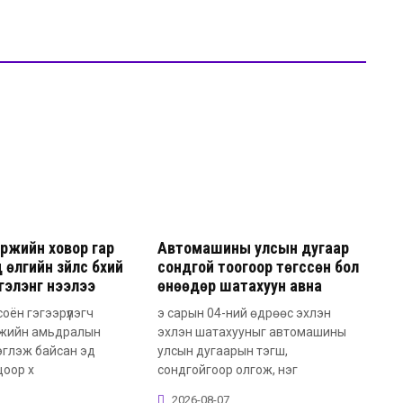
ржийн ховор гар
Автомашины улсын дугаар
 өлгийн зүйлс бүхий
сондгой тоогоор төгссөн бол
сгэлэнг нээлээ
өнөөдөр шатахуун авна
соён гэгээрүүлэгч
э сарын 04-ний өдрөөс эхлэн
жийн амьдралын
эхлэн шатахууныг автомашины
эглэж байсан эд
улсын дугаарын тэгш,
цоор х
сондгойгоор олгож, нэг
2026-08-07