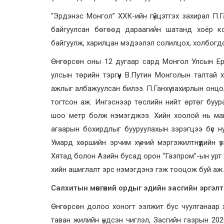
“Эрдэнэс Монгол” ХХК-ийн гүйцэтгэх захирал П.
байгуулсан бөгөөд дараагийн шатанд хоёр к
байгуулж, харилцан мэдээлэл солилцох, холбогдох
Өнгөрсөн оны 12 дугаар сард Монгол Улсын Ерөн
улсын төрийн тэргүүн В.Путин Монголын талтай х
ажлыг албажуулсан билээ. П.Ганхүү захирлын онц
тогтсон аж. Ингэснээр төслийн нийт өртөг буур
шоо метр болж нэмэгджээ. Хийн хоолой нь манай
агаарын бохирдлыг бууруулахын зэрэгцээ бүс ну
Умард хөршийн эрчим хүчний мэргэжилтнүүдийн 
Хятад болон Азийн бусад орон “Газпром”-ын урт
хийн ашиглалт эрс нэмэгдэнэ гэж тооцож буй аж.
Салхитын мөнгөний ордыг эдийн засгийн эргэлт
Өнгөрсөн долоо хоногт ээлжит бус чуулганаар х
таван жилийн үндсэн чиглэл, Засгийн газрын 20