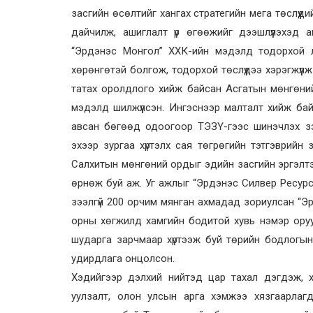
засгийн өсөлтийг хангах стратегийн мега төслүүдийг 
дайчилж, ашиглалт үр өгөөжийг дээшлүүлэхэд а
“Эрдэнэс Монгол” ХХК-ийн мэдэлд тодорхой л
хөрөнгөтэй болгож, тодорхой төслүүдээ хэрэгжүүл
татах оролдлого хийж байсан Асгатын мөнгөни
мэдэлд шилжүүлсэн. Ингэснээр малталт хийж ба
авсан бөгөөд одоогоор ТЭЗҮ-гээс шинэчлэх з
эхээр зургаа хүртэлх сая төгрөгийн тэтгэврийн
Салхитын мөнгөний ордыг эдийн засгийн эргэлтэ
өрнөж буй аж. Уг ажлыг “Эрдэнэс Силвер Ресурс
зээлгүй 200 орчим мянган ахмадад зориулсан “Эр
орны хөгжилд хамгийн бодитой хувь нэмэр оруу
шударга зарчмаар хүртээж буй төрийн бодлогын
удирдлага онцолсон.
Хэдийгээр дэлхий нийтэд цар тахал дэгдэж, 
уулзалт, олон улсын арга хэмжээ хязгаарлаг