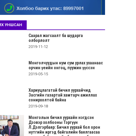
ИХ УНШСАН
Саарал жагсаалт ба шударга
олборлолт
2019-11-12
Монголчуудын нум сум урлах ухаанаас
орчин үеийн онгоц, пуужин үүссэн
2019-05-15
Хариуцлагатай бичил уурхайчид
Засгийн газартай хамтарч ажиллах
сонирхолтой байна
2019-09-18
Монголын бичил уурхайн нэгдсэн
Дээвэр холбооны Тэргүүн
Л.Дэлгэрбаяр: Бичил уурхай бол орон
нутгийн иргэд байгалийн баялгаасаа