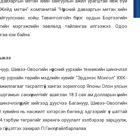
ий давхаргын метан хийн хайгуулын ажил урагштай явж буй
Жейд метан” компанитай “Нүүрсний давхаргын метан хийн
айгуулснаас хойш Тавантолгойн бүлэг ордын Бортээгийн
лгийн мэргэжлийн зөвлөлд тайлангаа илгээжээ. Одоо
йгаа юм байна.
льжээ
гануур, Шивээ-Овоогийн нүүрсний уурхайн техникийн шинэчлэл
оёр уурхайн төрийн мэдлийн хувийг “Эрдэнэс Монгол” ХХК-
 ажиллагааг тасралтгүй хангах зорилгоор Японы Олон улсын
угамын санхүүжилтийг ашиглан 18.3 сая ам.долларын үнийн
 шинэчлэлүүдийг хийгээд дуусчээ. Багануур, Шивээ-Овоогийн
0 хувийнх нь насжилт хэтэрсэн бөгөөд эдгээрийг үе шаттай
-4 тэрбум төгрөгийг хөрөнгө оруулалт хэлбэрээр зарцуулж,
үйцэтгэх захирал П.Ганхүү тайлбарлалаа.