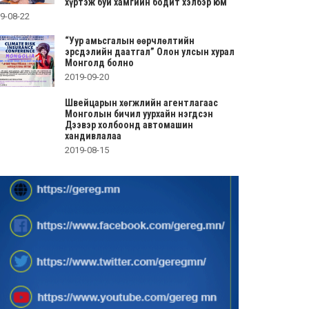
хүртэж буй хамгийн бодит хэлбэр юм
9-08-22
“Уур амьсгалын өөрчлөлтийн
эрсдэлийн даатгал” Олон улсын хурал
Монголд болно
2019-09-20
Швейцарын хөгжлийн агентлагаас
Монголын бичил уурхайн нэгдсэн
Дээвэр холбоонд автомашин
хандивлалаа
2019-08-15