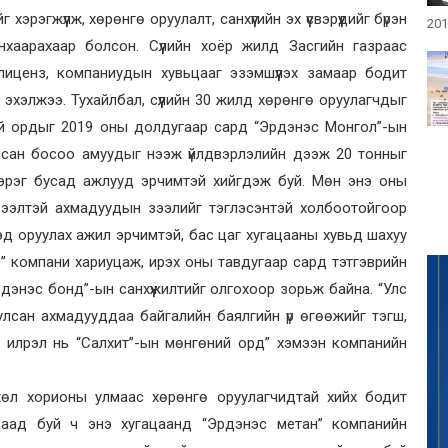
хэрэгжүүлж, хөрөнгө оруулалт, санхүүгийн эх үүсвэрүүдийг бүрэн
201
нхаарахаар болсон. Сүүлийн хоёр жилд Засгийн газраас
иценз, компаниудын хувьцааг эзэмшүүлэх замаар бодит
ж эхэлжээ. Тухайлбал, сүүлийн 30 жилд хөрөнгө оруулагчдыг
й ордыг 2019 оны долдугаар сард “Эрдэнэс Монгол”-ын
йсан босоо амуудыг нээж үйлдвэрлэлийн дээж 20 тонныг
эрэг бусад ажлууд эрчимтэй хийгдэж буй. Мөн энэ оны
 зээлтэй ахмадуудын зээлийг тэглэсэнтэй холбоотойгоор
д оруулах ажил эрчимтэй, бас цаг хугацааны хувьд шахуу
” компани хариуцаж, ирэх оны тавдугаар сард тэтгэврийн
дэнэс бонд”-ын санхүүжилтийг олгохоор зорьж байна. “Улс
лсан ахмадууддаа байгалийн баялгийн үр өгөөжийг тэгш,
 илрэл нь “Салхит”-ын мөнгөний орд” хэмээн компанийн
хөл хорионы улмаас хөрөнгө оруулагчидтай хийх бодит
даад буй ч энэ хугацаанд “Эрдэнэс метан” компанийн