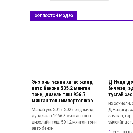
ХОЛБООТОЙ МЭДЭЭ
Энэ оны эхний хагас жилд
Д.Нацагдо
авто бензин 505.2 мянган
бичмэл, эд
тонн, дизель түлш 956.7
тусгай үзэ
мянган тонн импортолжээ
Их зохиолч, 
Манай улс 2015-2025 онд жилд
Д.Нацагдор
дунджаар 1066.8 мянган тонн
замнал, хэр
дизелийн түлш, 591.2 мянган тонн
зүйлсийг цог
авто бензи
2026-08-07