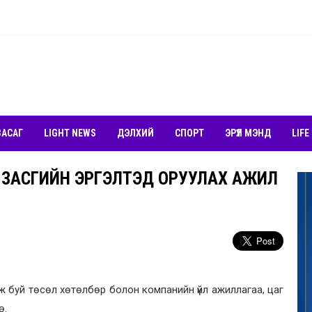
ЗАСАГ
LIGHT NEWS
ДЭЛХИЙ
СПОРТ
ЭРҮҮЛ МЭНД
LIFE
 ЗАСГИЙН ЭРГЭЛТЭД ОРУУЛАХ АЖИЛ
ж буй төсөл хөтөлбөр болон компанийн үйл ажиллагаа, цаг
ө.