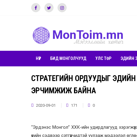
НҮҮР
БИД МОНГОЛЧУУД
УЛС ТӨР
ЭДИЙН 
СТРАТЕГИЙН ОРДУУДЫГ ЭДИЙН
ЭРЧИМЖИЖ БАЙНА
2020-09-01
171
0
“Эрдэнэс Монгол” ХХК-ийн удирдлагууд хэрэгжүүл
үеийн сэдвээр сэтгүүлчидтэй уулзаж мэдээлэл өглө