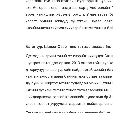
хэрэгжүүлж буй Тавантолгойн бүлэг ордын нүүрсн
аж. Өнгөрсөн оны тавдугаар сард Австралийн “
эрэл, хайгуулын хөрөнгө оруулалт”-ын гэрээ б
хэсэгт эрлийн ажлууд гүйцэтгэж, Эрдэс бая
нарийвчилсан хайгуул хийхээр бэлтгэл хангаж ба
Багануур, Шивээ-Овоо төсвөөс татаас авахаа бо
Дотоодын эрчим хүчний эх үүсвэрийг нийлүүлдэг Ба
шувтрах шатандаа оржээ. 2013 оноос хойш тус х
д хариуцуулснаас уурхайн найдвартай, хэвийн үйл
хамтын ажиллагааны банкны экспортын зээлийн ш
дүн бүхий 20 ширхэг техник худалдан эхний шатны
нүүрсний уурхайн техник тоног төхөөрөмжийн 60-7
шийдвэрлэхэд толгой компанийн зүгээс жил бүр 3
улсын төсөвт учруулдаг дарамтыг шийдвэрлэснээ г
Том төслүүдийг цомхон бүтцээр явуулж байна