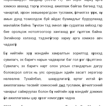
хэмжээ авахад тэргүүн эгнээнд ажиллаж байгаа бөгөөд тэд
чанартай, хүлээн зөвшөөрөгдсөн тусламж, үйлчилгээ үзүүлж, хүн
амын дунд тохиолдож буй айдас бухимдлыг бууруулахад
манлайлж байна. Түүнчлэн тэд эмнэл зүйн судалгаа хийхэд гар
бие оролцож нотолгоогоор хангахад үүрэг гүцэтгэж байна.
Энгийнээр хэлэхэд тэдэнгүйгээр хариу арга хэмжээ авч
чадахгүй.
Бүх нийтийн эрүүл мэндийн хамралтын зорилтод хүрэхэд
сувилагч, эх баригч нарын чадварлаг баг гол үүрэг гүйцэтгэнэ.
Сувилагч, эх баригч нарт олон улсын стандартын дагуу
боловсрол олгох нь улс орнуудын эдийн засагт эерэгээр
нөлөөлнө. Тухайлбал, шаардлагагүй, өртөг ихтэй үйл
ажиллагааны төсвийг хэмнэсний дүнд тусламж, үйлчилгээний
чанарыг сайжруулах болон бүх нийтийн эрүүл мэндийг дэмжих
үйл ажиллагааны цар хүрээг нэмэгдүүлж чадна.