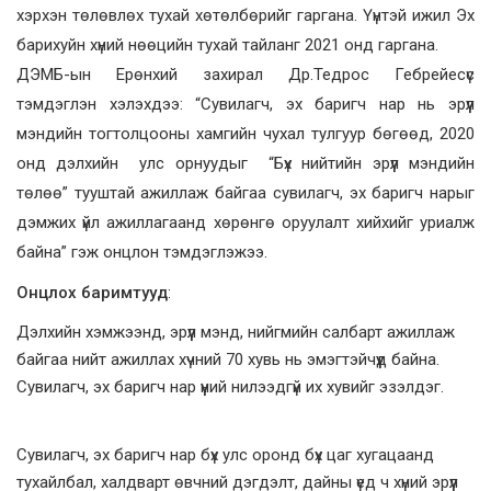
хэрхэн төлөвлөх тухай хөтөлбөрийг гаргана. Үүнтэй ижил Эх
барихуйн хүний нөөцийн тухай тайланг 2021 онд гаргана.
ДЭМБ-ын Ерөнхий захирал Др.Тедрос Гебрейесүс
тэмдэглэн хэлэхдээ: “Сувилагч, эх баригч нар нь эрүүл
мэндийн тогтолцооны хамгийн чухал тулгуур бөгөөд, 2020
онд дэлхийн улс орнуудыг “Бүх нийтийн эрүүл мэндийн
төлөө” тууштай ажиллаж байгаа сувилагч, эх баригч нарыг
дэмжих үйл ажиллагаанд хөрөнгө оруулалт хийхийг уриалж
байна” гэж онцлон тэмдэглэжээ.
Онцлох
баримтууд
:
Дэлхийн хэмжээнд, эрүүл мэнд, нийгмийн салбарт ажиллаж
байгаа нийт ажиллах хүчний 70 хувь нь эмэгтэйчүүд байна.
Сувилагч, эх баригч нар үүний нилээдгүй их хувийг эзэлдэг.
Сувилагч, эх баригч нар бүх улс оронд бүх цаг хугацаанд
тухайлбал, халдварт өвчний дэгдэлт, дайны үед ч хүний эрүүл