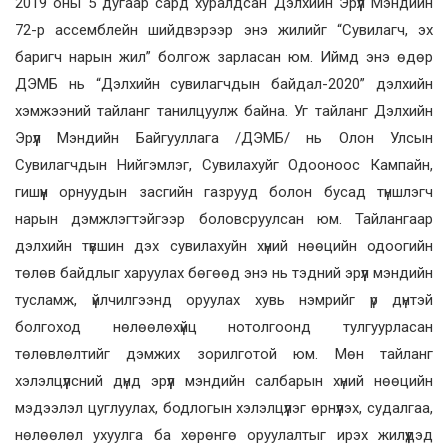
2019 оны 5 дугаар сард хуралдсан Дэлхийн Эрүүл Мэндийн
72-р ассемблейн шийдвэрээр энэ жилийг “Сувилагч, эх
баригч нарын жил” болгож зарласан юм. Иймд энэ өдөр
ДЭМБ нь “Дэлхийн сувилагчдын байдал-2020” дэлхийн
хэмжээний тайланг танилцуулж байна. Уг тайланг Дэлхийн
Эрүүл Мэндийн Байгууллага /ДЭМБ/ нь Олон Улсын
Сувилагчдын Нийгэмлэг, Сувилахуйг Одооноос Кампайн,
гишүүн орнуудын засгийн газрууд болон бусад түншлэгч
нарын дэмжлэгтэйгээр боловсруулсан юм. Тайлангаар
дэлхийн түвшин дэх сувилахуйн хүний нөөцийн одоогийн
төлөв байдлыг харуулах бөгөөд энэ нь тэдний эрүүл мэндийн
тусламж, үйлчилгээнд оруулах хувь нэмрийг үр дүнтэй
болгоход нөлөөлөхүйц нотолгоонд тулгуурласан
төлөвлөлтийг дэмжих зорилготой юм. Мөн тайланг
хэлэлцүүлсний дүнд эрүүл мэндийн салбарын хүний нөөцийн
мэдээлэл цуглуулах, бодлогын хэлэлцүүлэг өрнүүлэх, судалгаа,
нөлөөлөл ухуулга ба хөрөнгө оруулалтыг ирэх жилүүдэд