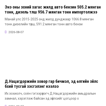
Энэ оны эхний хагас жилд авто бензин 505.2 мянган
тонн, дизель түлш 956.7 мянган тонн импортолжээ
Манай улс 2015-2025 онд жилд дунджаар 1066.8 мянган
тонн дизелийн түлш, 591.2 мянган тонн авто бензи
2026-08-07
Д.Нацагдоржийн ховор гар бичмэл, эд өлгийн зүйлс
бүхий тусгай үзэсгэлэнг нээлээ
Их зохиолч, соён гэгээрүүлэгч Д.Нацагдоржийн амьдралын
замнал, хэрэглэж байсан эд зүйлсийг цогцоор х