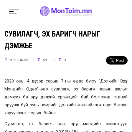
СУВИЛАГЧ, ЭХ БАРИГЧ НАРЫГ
ДЭМЖЬЕ
2020-04-09
581
0
2020 оны 4 дүгээр сарын 7-ны өдөр буюу “Дэлхийн Эрүүл
Мэндийн Өдөр”-өөр сувилагч, эх баригч нарын ажлыг
дэмжих ба эрүүл дэлхий ертөнцийг бий болгоход тэдний
оруулж буй хувь нэмрийг дэлхийн манлайлагч нарт батлан
харуулахыг зорьж байна.
Сувилагч, эх баригч нар, эрүүл мэндийн ажилтнууд
Коронавируст халдвар (COVID-19)- ын эсрэг хариу арга