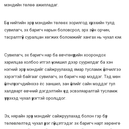
мэндийн төлөө ажилладаг.
Бүх нийтийн эрүүл мэндийн төлөөх зорилгод хүрэхийн тулд
сувилагч, эх баригч нарын боловсрол, эрх зүйн орчин,
тасралтгүй суралцан хөгжих боломжийг хангах нь чухал юм.
Сувилагч, эх баригч нар ба өвчтөнүүдийн хоорондох
харилцаа холбоо итгэл үнэмшил дээр суурилдаг ба хэн
нэгний эрүүл мэндийг сайжруулахад ямар тусламж үйлчилгээ
хэрэгтэй байгааг сувилагч, эх баригч нар мэддэг. Тэд мөн
үйлчлүүлэгчдийнхээ ёс заншил, зан үйлийг сайн мэддэг тул
халдварт өвчний дэгдэлтийн үед эсвэляаралтай тусламж
үзүүлэхэд чухал үүрэгтэй оролцдог.
Эх, нярайн эрүүл мэндийг сайжруулахад болон гэр бүл
төлөвлөлтөд чухал үүрэг гүйцэтгэдэг эх баригч нарт хөрөнгө