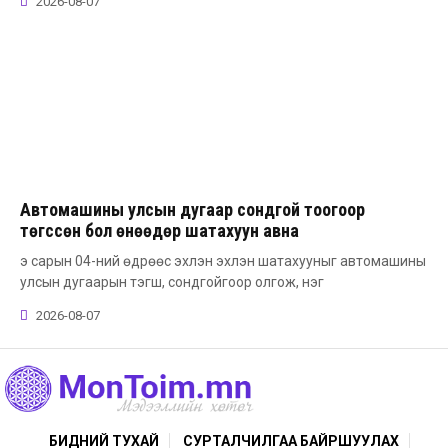
2026-08-07
Автомашины улсын дугаар сондгой тоогоор
төгссөн бол өнөөдөр шатахуун авна
э сарын 04-ний өдрөөс эхлэн эхлэн шатахууныг автомашины
улсын дугаарын тэгш, сондгойгоор олгож, нэг
2026-08-07
БИДНИЙ ТУХАЙ
СУРТАЛЧИЛГАА БАЙРШУУЛАХ