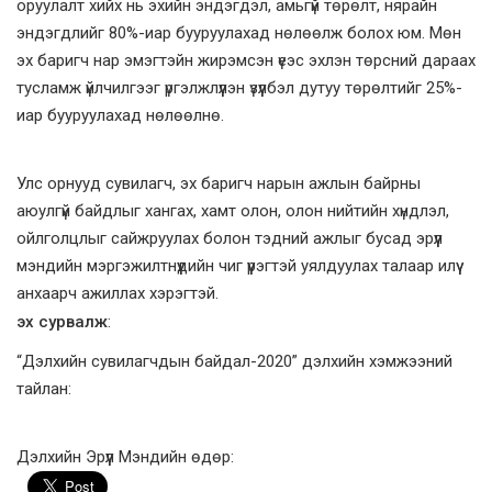
оруулалт хийх нь эхийн эндэгдэл, амьгүй төрөлт, нярайн
эндэгдлийг 80%-иар бууруулахад нөлөөлж болох юм. Мөн
эх баригч нар эмэгтэйн жирэмсэн үеэс эхлэн төрсний дараах
тусламж үйлчилгээг үргэлжлүүлэн үзүүлбэл дутуу төрөлтийг 25%-
иар бууруулахад нөлөөлнө.
Улс орнууд сувилагч, эх баригч нарын ажлын байрны
аюулгүй байдлыг хангах, хамт олон, олон нийтийн хүндлэл,
ойлголцлыг сайжруулах болон тэдний ажлыг бусад эрүүл
мэндийн мэргэжилтнүүдийн чиг үүрэгтэй уялдуулах талаар илүү
анхаарч ажиллах хэрэгтэй.
эх сурвалж
:
“Дэлхийн сувилагчдын байдал-2020” дэлхийн хэмжээний
тайлан:
Дэлхийн Эрүүл Мэндийн өдөр: