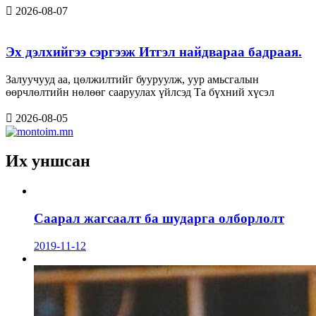
2026-08-07
Эх дэлхийгээ сэргээж Итгэл найдвараа бадраая.
Залуучууд аа, цөлжилтийг бууруулж, уур амьсгалын
өөрчлөлтийн нөлөөг сааруулах үйлсэд Та бүхний хүсэл
2026-08-05
Их уншсан
Саарал жагсаалт ба шударга олборлолт
2019-11-12