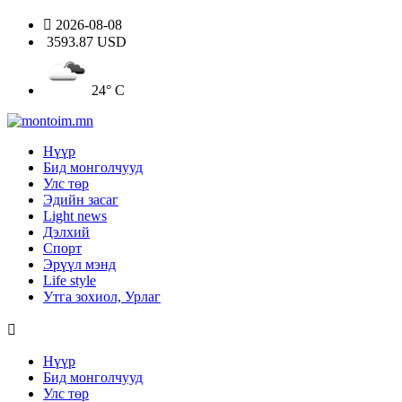
2026-08-08
3593.87 USD
24° C
Нүүр
Бид монголчууд
Улс төр
Эдийн засаг
Light news
Дэлхий
Спорт
Эрүүл мэнд
Life style
Утга зохиол, Урлаг
Нүүр
Бид монголчууд
Улс төр