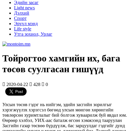
Эдийн засаг
Light news
Дэлхий
Спорт
Эрүүл мэнд
Life style
Утга зохиол, Урлаг
Тойрогтоо хамгийн их, бага
төсөв суулгасан гишүүд
2020-04-22
428
0
Улсын төсөв гэдэг нь нийгэм, эдийн засгийн зорилгыг
хэрэгжүүлэх хэрэгсэл бөгөөд улсын мөнгөн хөрөнгийн
төвлөрсөн хуримтлалыг бий болгож хуваарилж буй явдал юм.
Өөрөөр хэлбэл, УИХ-аас баталж өгсөн хэмжээнд тааруулан
Засгийн газар төсвөө бүрдүүлж, бас зарцуулдаг гэдгийг дунд
сургуулийн сурагч ч мэдэх нь дамжиггүй биз. Дэлхий дахинд