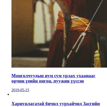
Монголчуудын нум сум урлах ухаанаас
орчин үеийн онгоц, пуужин үүссэн
2019-05-15
Хариуцлагатай бичил уурхайчид Засгийн