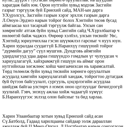
харагдаж байх юм. Орон нутгийн хувьд мэдээж Засгийн
газрыг тэргүүлж буй Ерөнхий сайд, МАН-ын дарга
У.Хүрэлсүх, Засгийн газрын хэрэг эрхлэх газрын дарга
Л.Оюун-Эрдэнэ нарын тойрог болох Хэнтийн төсөв бусад
аймгаасаа хол тасархай тэргүүлж байгаа. Улсын сан
хөмрөгийг атгаж буйн хувьд Сангийн сайд Ч.Хүрэлбаатар ч
нөлөөтэй байж чаджээ. Өөрөөр хэлбэл, улсын төсвийг Увс,
Хэнтийд зориулчихлаа гэсэн шүүмжлэл гарсныг ч нуух юун.
Харин хуралдаа суудаггүй Б.Наранхүү гишүүний тойрог
“дүрмийн дагуу” сүүл мушгив. Дундговь аймгийн
удирдлагууд удаа дараа гишүүндээ гомдлын үг чулуудсан ч
хариуцлагагүй, хайхрамжгүй гишүүн нь аймаг орон
нутгийнхаа хөгжлөөс хойш чангаачихсан нь харамсалтай.
Төрд төлөөлж буйн хувьд төсвийн хөрөнгө оруулалтын
асуудалд хамгийн хариуцлагатай хандаж, тойрогтоо дутагдаж
буй бүтээн байгуулалт, сургууль, цэцэрлэгийн асуудлаа
шийдэж байгаа улстөрч л нэмэх оноо цуглуулдаг бичигдээгүй
хуультай. Гэвч, энэхүү ажлаа хийж чадаагүй хүмүүс
Б.Наранхүүгээс эхлээд олон байсныг та бид харлаа.
Харин Улаанбаатар хотын хувьд Ерөнхий сайд асан
Сү.Батболд, Гадаад харилцааны сайдаар ээлж дарааллан
ажиллаж буй Ц.Мөнх-Оргил, Д.Цогтбаатар нарын сонгогдсон