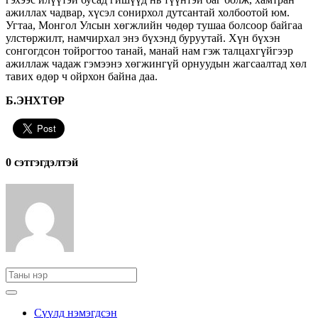
ажиллах чадвар, хүсэл сонирхол дутсантай холбоотой юм.
Угтаа, Монгол Улсын хөгжлийн чөдөр тушаа болсоор байгаа
улстөржилт, намчирхал энэ бүхэнд буруутай. Хүн бүхэн
сонгогдсон тойрогтоо танай, манай нам гэж талцахгүйгээр
ажиллаж чадаж гэмээнэ хөгжингүй орнуудын жагсаалтад хөл
тавих өдөр ч ойрхон байна даа.
Б.ЭНХТӨР
0 cэтгэгдэлтэй
Сүүлд нэмэгдсэн