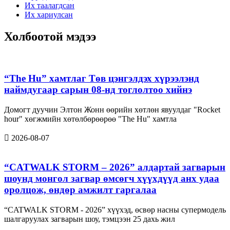
Их таалагдсан
Их хариулсан
Холбоотой мэдээ
“The Hu” хамтлаг Төв цэнгэлдэх хүрээлэнд
наймдугаар сарын 08-нд тоглолтоо хийнэ
Домогт дуучин Элтон Жонн өөрийн хөтлөн явуулдаг "Rocket
hour" хөгжмийн хөтөлбөрөөрөө "The Hu" хамтла
2026-08-07
“CATWALK STORM – 2026” алдартай загварын
шоунд монгол загвар өмсөгч хүүхдүүд анх удаа
оролцож, өндөр амжилт гаргалаа
“CATWALK STORM - 2026” хүүхэд, өсвөр насны супермодель
шалгаруулах загварын шоу, тэмцээн 25 дахь жил