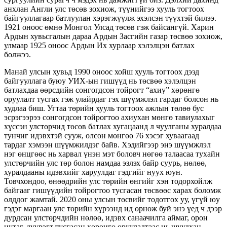
анхлан Англи улс төсөв зохиож, түүнийгээ хууль тогтоох
байгууллагаар батлуулан хэрэгжүүлж эхэлсэн түүхтэй билээ.
1921 оноос өмнө Монгол Улсад төсөв гэж байсангүй. Харин
Ардын хувьсгалын дараа Ардын Засгийн газар төсвөө зохиож,
улмаар 1925 оноос Ардын Их хурлаар хэлэлцэн батлах
болжээ.
Манай улсын хувьд 1990 оноос хойш хууль тогтоох дээд
байгууллага буюу УИХ-ын гишүүд нь төсвөө хэлэлцэн
батлахдаа өөрсдийн сонгогдсон тойрогт “ахиу” хөрөнгө
оруулалт тусгах гэж улайрдаг гэх шүүмжлэл гардаг болсон нь
худлаа биш. Угтаа төрийн хууль тогтоох ажлын төлөө бус
эсрэгээрээ сонгогдсон тойрогтоо ахиухан мөнгө тавиулахыг
хүссэн улстөрчид төсөв батлах хугацаанд л чуулганы хуралдаа
тунчиг идэвхтэй сууж, олсон мөнгөө 76 хэсэг хуваагаад
тардаг хэмээн шүүмжилдэг байв. Хэдийгээр энэ шүүмжлэл
нэг өнцгөөс нь харвал үнэн мэт боловч нөгөө талаасаа тухайн
улстөрчийн улс төр болон намдаа эзлэх байр суурь, нөлөө,
хуралдааны идэвхийг харуулдаг гэдгийг нуух юун.
Товчхондоо, өнөөдрийн улс төрийн өнгийг хэн тодорхойлж
байгааг гишүүдийн тойрогтоо тусгасан төсвөөс харах боломж
олддог жамтай. 2020 оны улсын төсвийг тодотгох уу, үгүй юу
гэдэг маргаан улс төрийн хүрээнд ид өрнөж буй энэ үед ч дээр
дурдсан улстөрчдийн нөлөө, идэвх санаачилга аймаг, орон
нутаг, дүүрэгт тусгасан хөрөнгө оруулалтаас нь шуудхан