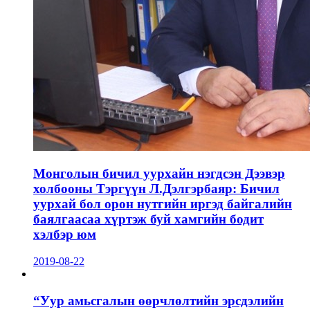
Монголын бичил уурхайн нэгдсэн Дээвэр
холбооны Тэргүүн Л.Дэлгэрбаяр: Бичил
уурхай бол орон нутгийн иргэд байгалийн
баялгаасаа хүртэж буй хамгийн бодит
хэлбэр юм
2019-08-22
“Уур амьсгалын өөрчлөлтийн эрсдэлийн