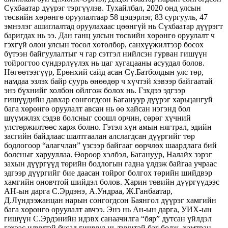
Сүхбаатар дүүрэг тэргүүлэв. Тухайлбал, 2020 онд улсын
төсвийн хөрөнгө оруулалтаар 58 цэцэрлэг, 83 сургууль, 47
эмнэлэг ашиглалтад оруулахаас цөөнгүй нь Сүхбаатар дүүрэгт
баригдах нь ээ. Дан ганц улсын төсвийн хөрөнгө оруулалт ч
гэхгүй олон улсын төсөл хөтөлбөр, санхүүжилтээр босох
бүтээн байгуулалтыг ч гар сэтгэл нийлсэн гурван гишүүн
тойрогтоо сүндэрлүүлэх нь цаг хугацааны асуудал болов.
Нөгөөтээгүүр, Ерөнхий сайд асан Сү.Батболдын улс төр,
намдаа эзлэх байр суурь өнөөдөр ч хүчтэй хэвээр байгаатай
энэ бүхнийг холбон ойлгож болох нь. Гэхдээ эдгээр
гишүүдийн давхар сонгогдсон Багануур дүүрэг харьцангуй
бага хөрөнгө оруулалт авсан нь өө хайсан нэгэнд бол
шүүмжлэх сэдэв болсныг соошл орчин, сөрөг хүчний
улстөржилтөөс харж болно. Гэтэл хүн амын нягтрал, эдийн
засгийн байдлаас шалтгаалан алслагдсан дүүргийг төр
бодлогоор “алагчлан” үзсээр байгааг өөрчлөх шаардлага бий
болсныг харууллаа. Өөрөөр хэлбэл, Багануур, Налайх зэрэг
захын дүүргүүд төрийн бодлогын гадна үлдэж байгаа учраас
эдгээр дүүргийг бие даасан тойрог болгох төрийн шийдвэр
хамгийн оновчтой шийдэл болов. Харин төвийн дүүргүүдээс
АН-ын дарга С.Эрдэнэ, А.Ундраа, Ж.Ганбаатар,
Д.Лүндээжанцан нарын сонгогдсон Баянгол дүүрэг хамгийн
бага хөрөнгө оруулалт авчээ. Энэ нь Ан-ын дарга, УИХ-ын
гишүүн С.Эрдэнийн идэвх санаачилга “бяр” дутсан үйлдэл
гэхээс илүүтэй бусад гишүүд нь түүнтэй баг болж, хамтран