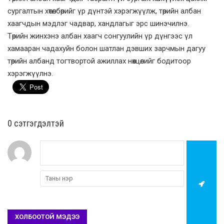
сургалтын хөтөлбөрийг үр дүнтэй хэрэгжүүлж, төрийн албан
хаагчдын мэдлэг чадвар, хандлагыг эрс шинэчилнэ.
Төрийн жинхэнэ албан хаагч сонгуулийн үр дүнгээс үл
хамааран чадахуйн болон шатлан дэвших зарчмын дагуу
төрийн албанд тогтвортой ажиллах нөхцөлийг бодитоор
хэрэгжүүлнэ.
0 cэтгэгдэлтэй
ХОЛБООТОЙ МЭДЭЭ