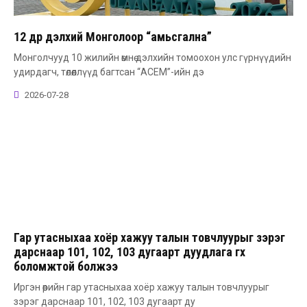
12 өдөр дэлхий Монголоор “амьсгална”
Монголчууд 10 жилийн өмнө дэлхийн томоохон улс гүрнүүдийн
удирдагч, төлөөллүүд багтсан “АСЕМ”-ийн дэ
2026-07-28
Гар утасныхаа хоёр хажуу талын товчлуурыг зэрэг
дарснаар 101, 102, 103 дугаарт дуудлага өгөх
боломжтой болжээ
Иргэн өөрийн гар утасныхаа хоёр хажуу талын товчлуурыг
зэрэг дарснаар 101, 102, 103 дугаарт ду