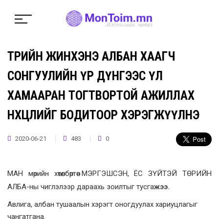
ТӨРИЙН ЖИНХЭНЭ АЛБАН ХААГЧ
СОНГУУЛИЙН ҮР ДҮНГЭЭС ҮЛ
ХАМААРАН ТОГТВОРТОЙ АЖИЛЛАХ
НӨХЦӨЛИЙГ БОДИТООР ХЭРЭГЖҮҮЛНЭ
2020-06-21
483
0
МАН мөрийн хөтөлбөртөө МЭРГЭШСЭН, ЁС ЗҮЙТЭЙ ТӨРИЙН
АЛБА-ны чиглэлээр дараахь зоилтыг тусга
жээ.
Авлига, албан тушаалын хэрэгт оногдуулах хариуцлагыг
чангатгана.