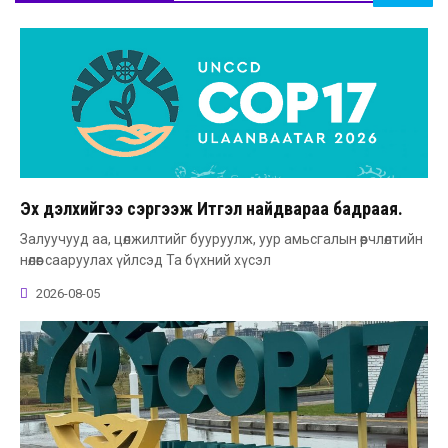
Эх дэлхийгээ сэргээж Итгэл найдвараа бадраая.
Залуучууд аа, цөлжилтийг бууруулж, уур амьсгалын өөрчлөлтийн
нөлөөг сааруулах үйлсэд Та бүхний хүсэл
2026-08-05