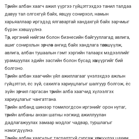
Төрийн албан хаагч ажил үүргээ гүйцэтгэхдээ танил талдаа
давуу тал олгохгүй байх, явцуу сонирхол, намын
харьяаллаар иргэдэд ялгавартай хандахгүй байх зарчмыг
бүрэн хэвшүүлнэ.
Төр, иргэний нийгэм болон бизнесийн байгууллагад авлига,
ашиг сонирхлын зөрчлөөс ангид байх хандлага төлөвшүүлж,
авлига, албан тушаалын гэмт хэргийн талаарх мэдээллийг
урамшуулах эдийн засгийн болон бусад хөшүүргийг бий
болгоно.
Төрийн албан хаагчийн үйл ажиллагааг үнэлэхдээ ажлын
гүйцэтгэл, ёс зүй, сахилга хариуцлагыг шалгуур болгож, ёс
зүйн зөрчил гаргасан төрийн алба хаагчид хүлээлгэх
хариуцлагыг чангатгана.
Төрийн албанд шинээр томилогдсон иргэнийг орон нутаг,
төрийн албаны анхан шатны нэгжид ажиллуулан
дадлагажуулах замаар мэдлэг чадвар, туршлагыг
нэмэгдүүлнэ.
Төрийн албан хаагчдыг тасралтгүй сургаж хөгжүүлэх цахим