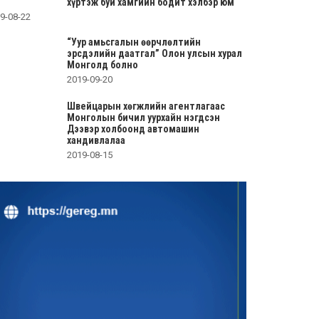
хүртэж буй хамгийн бодит хэлбэр юм
9-08-22
“Уур амьсгалын өөрчлөлтийн
эрсдэлийн даатгал” Олон улсын хурал
Монголд болно
2019-09-20
Швейцарын хөгжлийн агентлагаас
Монголын бичил уурхайн нэгдсэн
Дээвэр холбоонд автомашин
хандивлалаа
2019-08-15