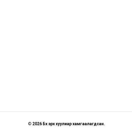
© 2026 Бүх эрх хуулиар хамгаалагдсан.