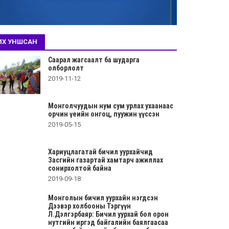
ИХ УНШСАН
Саарал жагсаалт ба шударга
олборлолт
2019-11-12
Монголчуудын нум сум урлах ухаанаас
орчин үеийн онгоц, пуужин үүссэн
2019-05-15
Хариуцлагатай бичил уурхайчид
Засгийн газартай хамтарч ажиллах
сонирхолтой байна
2019-09-18
Монголын бичил уурхайн нэгдсэн
Дээвэр холбооны Тэргүүн
Л.Дэлгэрбаяр: Бичил уурхай бол орон
нутгийн иргэд байгалийн баялгаасаа