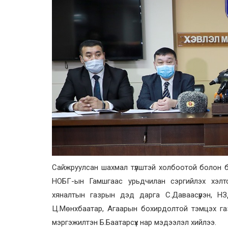
Сайжруулсан шахмал түлштэй холбоотой болон б
НОБГ-ын Гамшгаас урьдчилан сэргийлэх хэлтс
хяналтын газрын дэд дарга С.Даваасүрэн, Н
Ц.Мөнхбаатар, Агаарын бохирдолтой тэмцэх га
мэргэжилтэн Б.Баатарсүх нар мэдээлэл хийлээ.