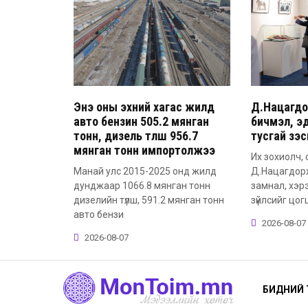
Энэ оны эхний хагас жилд
Д.Нацагдо
авто бензин 505.2 мянган
бичмэл, эд
тонн, дизель түлш 956.7
тусгай үзэ
мянган тонн импортолжээ
Их зохиолч, 
Манай улс 2015-2025 онд жилд
Д.Нацагдор
дунджаар 1066.8 мянган тонн
замнал, хэр
дизелийн түлш, 591.2 мянган тонн
зүйлсийг цог
авто бензи
2026-08-07
2026-08-07
БИДНИЙ 