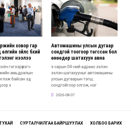
ржийн ховор гар
Автомашины улсын дугаар
 өлгийн зүйлс бүхий
сондгой тоогоор төгссөн бол
сгэлэнг нээлээ
өнөөдөр шатахуун авна
соён гэгээрүүлэгч
э сарын 04-ний өдрөөс эхлэн
жийн амьдралын
эхлэн шатахууныг автомашины
эглэж байсан эд
улсын дугаарын тэгш,
цоор х
сондгойгоор олгож, нэг
2026-08-07
ТУХАЙ
СУРТАЛЧИЛГАА БАЙРШУУЛАХ
ХОЛБОО БАРИХ