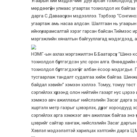
Угаарын хий мэдрэгчийг дуугарсан тохиолдолд ун
мөрдөөгүйн улмаас угаартах тохиолдол их байга
дарга С.Даваасүрэн мэдээллээ. Тэрбээр “Сонгиноха
угаартаж амь насаа алдсан. Шалтгаан нь угаарын
ийнхүү харамсалтай хэрэг гарсан байсан.Тиймээс 
мэргэжлийн хяналтын байгууллагад мэдэгдээд, аг
НЭМГ-ын ахлах мэргэжилтэн Б.Баатарсүх “Шинэ ко
тохиолдол бүртгэгдсэн улс орон алга. Өнөөдрий
тохиолдол бүртгэгдээгүйг албан ёсоор мэдэгдье
тусгаарлаж тандалт судалгаа хийж байгаа. Шинжи
байдал хэвийн” хэмээн хэллээ. Томуу, томуу төс
сэргийлэх хүрээнд олон нийтийн газарт нус цэрээ
хэмжээ авч ажиллахыг нийслэлийн Засаг дарга за
хшртэлх метр газрыг цэвэрлэх, дүүрэг хороодууд 
сэргийлэх арга хэмжээг авч ажиллаж байгаа энэ үе
цэврийг сайтар хангаж, нийслэлийн Засаг даргы
Хэвлэл мэдээлэлтэй харилцах хэлтсийн дарга Ц.