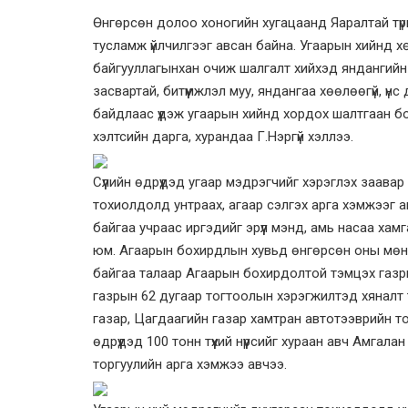
Өнгөрсөн долоо хоногийн хугацаанд Яаралтай түр
тусламж үйлчилгээг авсан байна. Угаарын хийнд 
байгууллагынхан очиж шалгалт хийхэд яндангийн
засвартай, битүүмжлэл муу, яндангаа хөөлөөгүй, үнс
байдлаас үүдэж угаарын хийнд хордох шалтгаан 
хэлтсийн дарга, хурандаа Г.Нэргүй хэллээ.
Сүүлийн өдрүүдэд угаар мэдрэгчийг хэрэглэх заав
тохиолдолд унтраах, агаар сэлгэх арга хэмжээг 
байгаа учраас иргэдийг эрүүл мэнд, амь насаа ха
юм. Агаарын бохирдлын хувьд өнгөрсөн оны мөн эн
байгаа талаар Агаарын бохирдолтой тэмцэх газр
газрын 62 дугаар тогтоолын хэрэгжилтэд хяналт
газар, Цагдаагийн газар хамтран автотээврийн т
өдрүүдэд 100 тонн түүхий нүүрсийг хураан авч Амга
торгуулийн арга хэмжээ авчээ.