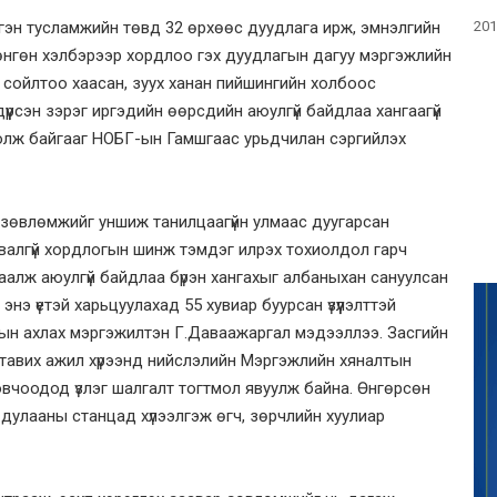
201
гэн тусламжийн төвд 32 өрхөөс дуудлага ирж, эмнэлгийн
хөнгөн хэлбэрээр хордлоо гэх дуудлагын дагуу мэргэжлийн
 сойлтоо хаасан, зуух ханан пийшингийн холбоос
 дүүрсэн зэрэг иргэдийн өөрсдийн аюулгүй байдлаа хангаагүй
болж байгааг НОБГ-ын Гамшгаас урьдчилан сэргийлэх
ар зөвлөмжийг уншиж танилцаагүйн улмаас дуугарсан
авалгүй хордлогын шинж тэмдэг илрэх тохиолдол гарч
мгаалж аюулгүй байдлаа бүрэн хангахыг албаныхан сануулсан
э үетэй харьцуулахад 55 хувиар буурсан үзүүлэлттэй
ын ахлах мэргэжилтэн Г.Даваажаргал мэдээллээ. Засгийн
 тавих ажил хүрээнд нийслэлийн Мэргэжлийн хяналтын
овчоодод үзлэг шалгалт тогтмол явуулж байна. Өнгөрсөн
лан дулааны станцад хүлээлгэж өгч, зөрчлийн хуулиар