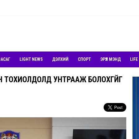
ЗАСАГ
LIGHT NEWS
ДЭЛХИЙ
СПОРТ
ЭРҮҮЛ МЭНД
LIFE
Н ТОХИОЛДОЛД УНТРААЖ БОЛОХГҮЙГ