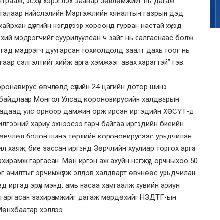
трааж, эсхүл хэрэглэх заавар зөвлөмжийг нь дагаж
а талаар нийслэлийн Мэргэжлийн хяналтын газрын дэд
йрхан дүүргийн нэгдүгээр хороонд гурван настай хүүхэд
 хий мэдрэгчийг суурилуулсан ч зайг нь салгаснаас болж
иргэд мэдрэгч дуугарсан тохиолдолд заалт дахь тоог нь
аар сэлгэлтийг хийж арга хэмжээг авах хэрэгтэй” гэв.
ронавирус өвчлөлд сүүлийн 24 цагийн дотор шинэ
н байдлаар Монгол Улсад короновирусийн халдварын
. Гадаад улс орноор дамжин орж ирсэн иргэдийн ХӨСҮТ-д
лгээний хариу эхнээсээ гарч байгаа иргэдийн биеийн
т өвчлөл болон шинэ төрлийн короновирусээс урьдчилан
 ил хаяж, бие зассан иргэнд Зөрчлийн хуулиар торгох арга
хирамж гаргасан. Мөн иргэн аж ахуйн нэгжүүд орчныхоо 50
хог ачилтыг эрчимжүүлж элдэв халдварт өвчнөөс урьдчилан
д иргэд эрүүл мэнд, амь насаа хамгаалж хувийн ариун
н гаргасан захирамжийг дагаж мөрдөхийг НЗДТГ-ын
Мөнхбаатар хэллээ.