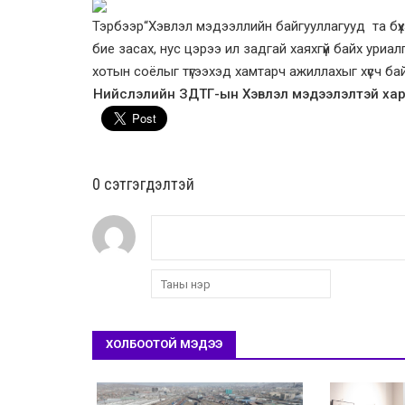
Тэрбээр“Хэвлэл мэдээллийн байгууллагууд та бүх
бие засах, нус цэрээ ил задгай хаяхгүй байх уриа
хотын соёлыг түгээхэд хамтарч ажиллахыг хүсч бай
Нийслэлийн ЗДТГ-ын Хэвлэл мэдээлэлтэй хар
0 cэтгэгдэлтэй
ХОЛБООТОЙ МЭДЭЭ