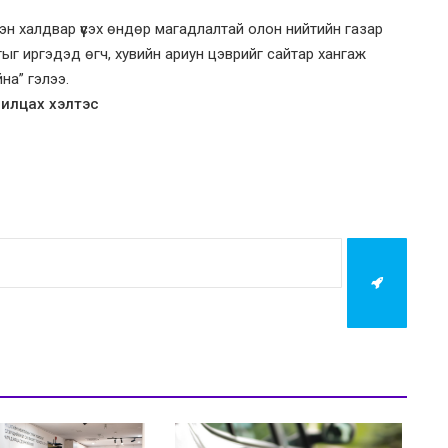
эн халдвар үүсэх өндөр магадлалтай олон нийтийн газар
лгыг иргэдэд өгч, хувийн ариун цэврийг сайтар хангаж
на” гэлээ.
илцах хэлтэс