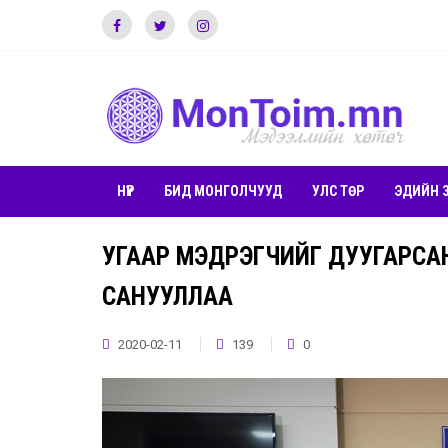
НҮҮР
БИД МОНГОЛЧУУД
УЛС ТӨР
ЭДИЙН 
УГААР МЭДРЭГЧИЙГ ДУУГАРСА
САНУУЛЛАА
2020-02-11
139
0