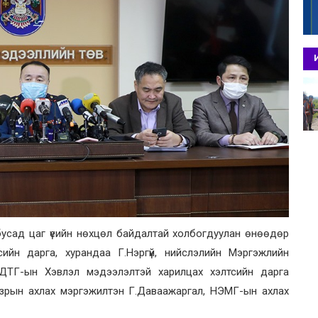
усад цаг үеийн нөхцөл байдалтай холбогдуулан өнөөдөр
ийн дарга, хурандаа Г.Нэргүй, нийслэлийн Мэргэжлийн
ЗДТГ-ын Хэвлэл мэдээлэлтэй харилцах хэлтсийн дарга
зрын ахлах мэргэжилтэн Г.Даваажаргал, НЭМГ-ын ахлах