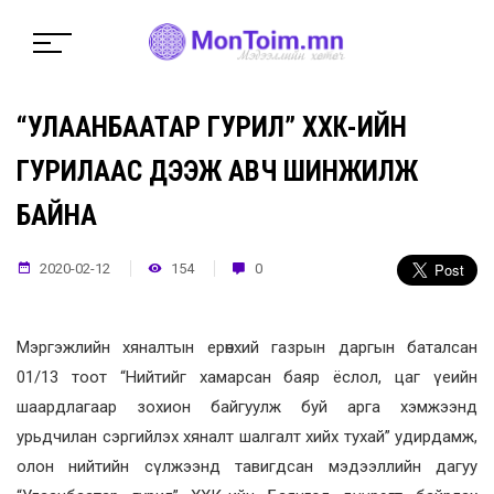
“УЛААНБААТАР ГУРИЛ” ХХК-ИЙН
ГУРИЛААС ДЭЭЖ АВЧ ШИНЖИЛЖ
БАЙНА
2020-02-12
154
0
Мэргэжлийн хяналтын ерөнхий газрын даргын баталсан
01/13 тоот “Нийтийг хамарсан баяр ёслол, цаг үеийн
шаардлагаар зохион байгуулж буй арга хэмжээнд
урьдчилан сэргийлэх хяналт шалгалт хийх тухай” удирдамж,
олон нийтийн сүлжээнд тавигдсан мэдээллийн дагуу