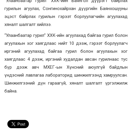
“Улаанбаатар гурил” ХХК-ийн Баянгол дүүрэгт байрлах
гурилын агуулах, Сонгинохайрхан дүүргийн Баянхошууны
эцэст байрлах гурилын гэрээт борлуулагчийн агуулахад
хяналт шалгалт хийлээ.
“Улаанбаатар гурил” ХХК-ийн агуулахад байгаа гурил болон
агуулахын хог хаягдлаас нийт 10 дээж, гэрээт борлуулагч
иргэний агуулахад байгаа гурил болон агуулахын хог
хаягдлаас 4 дээж, иргэний худалдан авсан гурилнаас тус
бүр дээж авч МХЕГ-ын Хүнсний аюулгүй байдлын
үндэсний лавлагаа лабораторид шинжилгээнд хамруулсан.
Шинжилгээний дүн гараагүй, хяналт шалгалт үргэлжилж
байна.