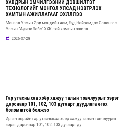
ХАВДРЫН ЭМЧИЛГЭЭНИЙ ДЭВШИЛТЭТ
ТЕХНОЛОГИЙГ МОНГОЛ УЛСАД НЭВТРҮҮЛЭХ
ХАМТЫН АЖИЛЛАГААГ ЭХЛҮҮЛЛЭЭ
Монгол Улсын Эрүүл мэндийн яам, Бүгд Найрамдах Солонгос
Улсын “АдипоЛабс” ХХК-тай хамтын ажилл
2026-07-28
Гар утасныхаа хоёр хажуу талын товчлуурыг зэрэг
дарснаар 101, 102, 103 дугаарт дуудлага өгөх
боломжтой болжээ
Иргэн өөрийн гар утасныхаа хоёр хажуу талын товчлуурыг
зэрэг дарснаар 101, 102, 103 дугаарт ду