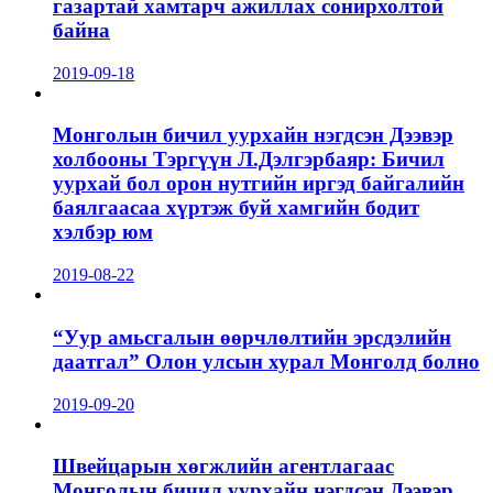
газартай хамтарч ажиллах сонирхолтой
байна
2019-09-18
Монголын бичил уурхайн нэгдсэн Дээвэр
холбооны Тэргүүн Л.Дэлгэрбаяр: Бичил
уурхай бол орон нутгийн иргэд байгалийн
баялгаасаа хүртэж буй хамгийн бодит
хэлбэр юм
2019-08-22
“Уур амьсгалын өөрчлөлтийн эрсдэлийн
даатгал” Олон улсын хурал Монголд болно
2019-09-20
Швейцарын хөгжлийн агентлагаас
Монголын бичил уурхайн нэгдсэн Дээвэр