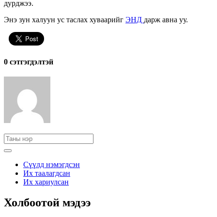
дурджээ.
Энэ зун халуун ус таслах хуваарийг
ЭНД
дарж авна уу.
0 cэтгэгдэлтэй
Сүүлд нэмэгдсэн
Их таалагдсан
Их хариулсан
Холбоотой мэдээ