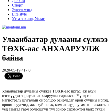
Дэлхий
Спорт
Эрүүл мэнд
Life style
Утга зохиол, Урлаг
Улаанбаатар дулааны сүлжээ
ТӨХК-аас АНХААРУУЛЖ
байна
2020-05-19
417
0
Улаанбаатар дулааны сүлжээ ТӨХК-аас иргэд, аж ахуй
нэгжүүдэд зориулан анхааруулга гаргажээ. Үүнд төв
магистраль шугамын ойролцоо байрладаг орон сууцны иргэд,
оршин суугчид, аж ахуй нэгж, компаниуд шугамын шахалтын
үед гэмтэл гарч болзошгүй тул сонор сэрэмжтэй байх тухай