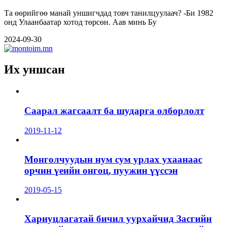
Та өөрийгөө манай уншигчдад товч танилцуулаач? -Би 1982
онд Улаанбаатар хотод төрсөн. Аав минь Бу
2024-09-30
Их уншсан
Саарал жагсаалт ба шударга олборлолт
2019-11-12
Монголчуудын нум сум урлах ухаанаас
орчин үеийн онгоц, пуужин үүссэн
2019-05-15
Хариуцлагатай бичил уурхайчид Засгийн