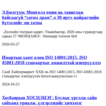
Э.Билгүүн: Монголд өмнө нь тавигдаж
байгаагүй “саунд драм”-д 30 яруу найрагчийн
бүтээлийг эш татна
-Дэлхийн театрын өдөрт- Улаанбаатар, 2026 оны гуравдугаар
сарын 27 /МОНЦАМЭ/. Өнөөдөр тохиож буй
2026-03-27
Имартын хамт олон ISO 14001:2015, ISO
45001:2018 стандартыг амжилттай нэвтрүүллээ
Скай Хайпермаркет ХХК нь ISO 14001:2015, ISO 45001:2018
стандартыг нэвтрүүлэн баталгаажуулалтын гэ
2024-10-23
Хосбаярын ХОСЦЭЦЭГ: Бусдыг үргэлж сайн
сайханд уриалж, үлгэрлэхийг хичээдэг