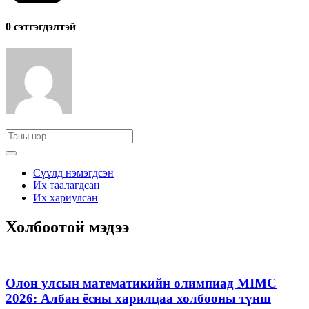
0 cэтгэгдэлтэй
Сүүлд нэмэгдсэн
Их таалагдсан
Их хариулсан
Холбоотой мэдээ
Олон улсын математикийн олимпиад MIMC
2026: Албан ёсны харилцаа холбооны түнш