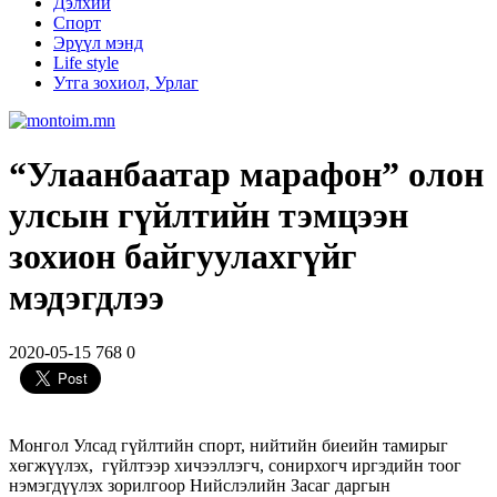
Дэлхий
Спорт
Эрүүл мэнд
Life style
Утга зохиол, Урлаг
“Улаанбаатар марафон” олон
улсын гүйлтийн тэмцээн
зохион байгуулахгүйг
мэдэгдлээ
2020-05-15
768
0
Монгол Улсад гүйлтийн спорт, нийтийн биеийн тамирыг
хөгжүүлэх, гүйлтээр хичээллэгч, сонирхогч иргэдийн тоог
нэмэгдүүлэх зорилгоор Нийслэлийн Засаг даргын