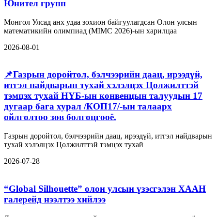
Юнител групп
Монгол Улсад анх удаа зохион байгуулагдсан Олон улсын
математикийн олимпиад (MIMC 2026)-ын харилцаа
2026-08-01
📌Газрын доройтол, бэлчээрийн даац, ирээдүй,
итгэл найдварын тухай хэлэлцэх Цөлжилттэй
тэмцэх тухай НҮБ-ын конвенцын талуудын 17
дугаар бага хурал /КОП17/-ын талаарх
ойлголтоо зөв болгоцгооё.
Газрын доройтол, бэлчээрийн даац, ирээдүй, итгэл найдварын
тухай хэлэлцэх Цөлжилттэй тэмцэх тухай
2026-07-28
“Global Silhouette” олон улсын үзэсгэлэн ХААН
галерейд нээлтээ хийлээ