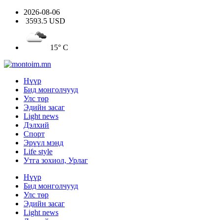
2026-08-06
3593.5 USD
15° C
Нүүр
Бид монголчууд
Улс төр
Эдийн засаг
Light news
Дэлхий
Спорт
Эрүүл мэнд
Life style
Утга зохиол, Урлаг
Нүүр
Бид монголчууд
Улс төр
Эдийн засаг
Light news