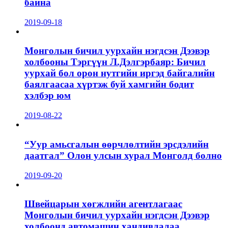
байна
2019-09-18
Монголын бичил уурхайн нэгдсэн Дээвэр
холбооны Тэргүүн Л.Дэлгэрбаяр: Бичил
уурхай бол орон нутгийн иргэд байгалийн
баялгаасаа хүртэж буй хамгийн бодит
хэлбэр юм
2019-08-22
“Уур амьсгалын өөрчлөлтийн эрсдэлийн
даатгал” Олон улсын хурал Монголд болно
2019-09-20
Швейцарын хөгжлийн агентлагаас
Монголын бичил уурхайн нэгдсэн Дээвэр
холбоонд автомашин хандивлалаа