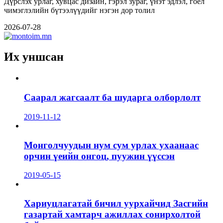
Дүрслэх урлаг, хувцас дизайн, гэрэл зураг, үнэт эдлэл, гоёл
чимэглэлийн бүтээлүүдийг нэгэн дор толил
2026-07-28
Их уншсан
Саарал жагсаалт ба шударга олборлолт
2019-11-12
Монголчуудын нум сум урлах ухаанаас
орчин үеийн онгоц, пуужин үүссэн
2019-05-15
Хариуцлагатай бичил уурхайчид Засгийн
газартай хамтарч ажиллах сонирхолтой