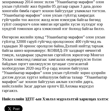
захирамжаар 2014 оноос эхлэн “Улаанбаатар марафон” олон
улсын гүйлтийг жил бүрийн 05 дугаар сарын 3 дахь долоо
хоногийн бямба гарагт зохион байгуулдаг уламжлал тогтсон.
“Улаанбаатар марафон” олон улсын гүйлтэд хамрагдах
гүйгчдийн тоо жилээс жилд өсөн нэмэгдэж байгаа бөгөөд
гүйлт сонирхогч олон мянган иргэдийн хүсэн хүлээдэг нэр
хүндтэй томоохон арга хэмжээний нэг болоод байгаа билээ.
Өнгөрсөн жилийн хувьд “Улаанбаатар марафон” олон улсын
гүйлтэд 32000 гаруй гүйгчид оролцсоноос 400 гүйгчид нь
гадаадын 30 орноос оролцсон байна.Дэлхий нийтэд тархаж
байгаа шинэ коронавирус /КОВИД-19/ халдварт өвчинтэй
тэмцэх, халдвараас урьдчилан сэргийлэх зорилгоор Монгол
Улсын хэмжээнд гамшгаас хамгаалах өндөржүүлсэн бэлэн
байдлын зэрэгт шилжүүлсэн хугацааг сунгасантай
холбогдуулан 2020 онд 05-р сард зохион байгуулах
“Улаанбаатар марафон” олон улсын гүйлтийг хорио цээрийн
дэглэм дуусах хүртэл хойшлуулж байгаа талаар “Улаанбаатар
марафон”-ыг зохион байгуулах ажлын хэсгийн дарга,
нийслэлийн Засаг даргын орлогч Ш.Анхмаа мэдэгдэл
гаргажээ.
Нийслэлийн ЗДТГ-ын Хэвлэл мэдээлэлтэй харилцах хэлтэс