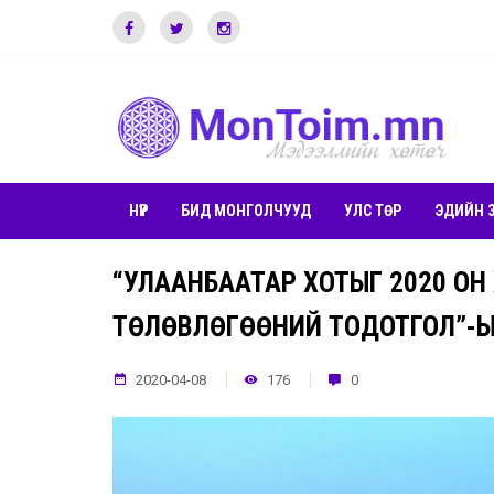
НҮҮР
БИД МОНГОЛЧУУД
УЛС ТӨР
ЭДИЙН 
“УЛААНБААТАР ХОТЫГ 2020 ОН 
ТӨЛӨВЛӨГӨӨНИЙ ТОДОТГОЛ”-Ы
2020-04-08
176
0