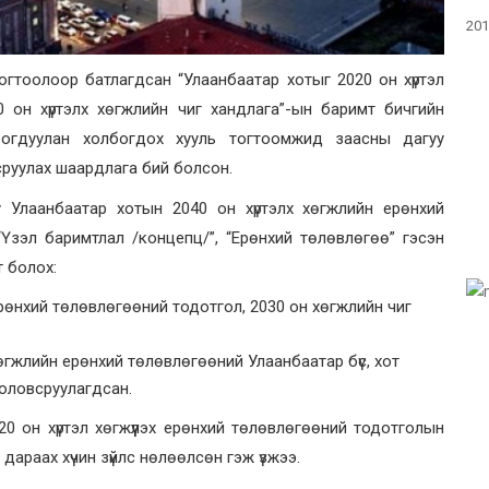
201
гтоолоор батлагдсан “Улаанбаатар хотыг 2020 он хүртэл
0 он хүртэлх хөгжлийн чиг хандлага”-ын баримт бичгийн
богдуулан холбогдох хууль тогтоомжид заасны дагуу
руулах шаардлага бий болсон.
 Улаанбаатар хотын 2040 он хүртэлх хөгжлийн ерөнхий
 “Үзэл баримтлал /концепц/”, “Ерөнхий төлөвлөгөө” гэсэн
т болох:
 ерөнхий төлөвлөгөөний тодотгол, 2030 он хөгжлийн чиг
 хөгжлийн ерөнхий төлөвлөгөөний Улаанбаатар бүс, хот
оловсруулагдсан.
020 он хүртэл хөгжүүлэх ерөнхий төлөвлөгөөний тодотголын
дараах хүчин зүйлс нөлөөлсөн гэж үзжээ.