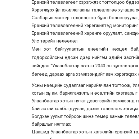
Ерөнхий төлөвлөгөөг хэрэгжүүлэх тогтолцоо бүрдээг
Хэрэгжүүлэх үйл ажиллагааны төлөвлөгөө хугацаа 
Салбарын мастер төлөвлөгөө бүрэн боловсруулагд
Ерөнхий төлөвлөгөөний хэрэгжилтэд мониторинг х
Ерөнхий төлөвлөгөөний хөрөнгө оруулалт, санхүүж
Улс төрийн нөлөөлөл.
Мөн хот байгуулалтын өнөөгийн нөхцөл ба
тодорхойлсны үндсэн дээр нийгэм эдийн засгийн
нийцүүлэн “Улаанбаатар хотын 2040 он хүртэлх х
бөгөөд дараах арга хэмжээнүүдийг авч хэрэгжүүлэх 
Усны нөөцийн судалгааг нарийвчлан тогтоож, Ул
хотын хүн ам, барилгажилтын өсөлтийн хязгаарыг 
Улаанбаатар хотын нутаг дэвсгэрийн хэмжээнд га
байгаатай холбогдуулан, дахин төлөвлөж хөгжүүлэх
Богдхан уулыг тойрсон шинэ төмөр замын төлөв
байршлыг нягтлах;
Цаашид Улаанбаатар хотын хөгжлийн ерөнхий тө