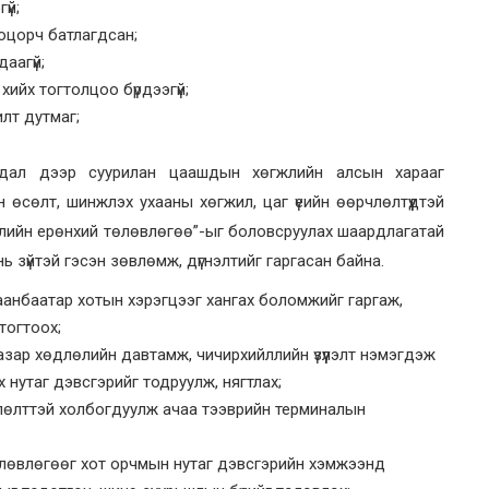
үй;
хоцорч батлагдсан;
аагүй;
ийх тогтолцоо бүрдээгүй;
илт дутмаг;
йдал дээр суурилан цаашдын хөгжлийн алсын харааг
 өсөлт, шинжлэх ухааны хөгжил, цаг үеийн өөрчлөлтүүдтэй
өгжлийн ерөнхий төлөвлөгөө”-ыг боловсруулах шаардлагатай
нь зүйтэй гэсэн зөвлөмж, дүгнэлтийг гаргасан байна.
аанбаатар хотын хэрэгцээг хангах боломжийг гаргаж,
тогтоох;
зар хөдлөлийн давтамж, чичирхийллийн үзүүлэлт нэмэгдэж
 нутаг дэвсгэрийг тодруулж, нягтлах;
лөлттэй холбогдуулж ачаа тээврийн терминалын
лөвлөгөөг хот орчмын нутаг дэвсгэрийн хэмжээнд