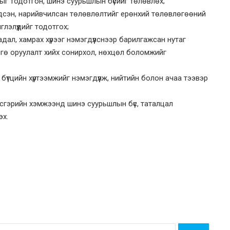
ыг тодотгон, шинэ суурьшлын бүсийг төлөвлөх;
дсэн, нарийвчилсан төлөвлөлтийг ерөнхий төлөвлөгөөний
глэлүүдийг тодотгох;
ал, хамрах хүрээг нэмэгдүүлснээр барилгажсан нутаг
нгө оруулалт хийх сонирхол, нөхцөл боломжийг
бүтцийн хүртээмжийг нэмэгдүүлж, нийтийн болон ачаа тээвэр
сгэрийн хэмжээнд шинэ суурьшлын бүс, таталцал
эх.