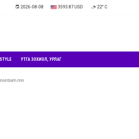
2026-08-08
3593.87 USD
22° C
 STYLE
УТГА ЗОХИОЛ, УРЛАГ