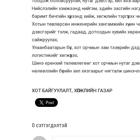
тооцож боловсруулан, нутаг дэвсгэр, хил хязгаар
Нийслэлийн хэмжээнд нийгэм, эдийн засгийн нэг
баримт бичгийн хүрээнд хийж, хөгжлийн тэргүүлэх чи
Хотын төвлөрсөн инженерийн хангамжийн хүчин чад
дэвсгэрийг тэлж, гадаад, дотоодын хувийн хөрө
сайжруулах;
Улаанбаатарын бүс, хот орчмын зам тээврийн дэд 
логистикийг хөгжүүлэх;
Шинэ ерөнхий төлөвлөгөөг хот орчмын нутаг дэв
нөлөөллийн бүсийн хил хязгаарыг нягталж шинэчл
ХОТ БАЙГУУЛАЛТ, ХӨГЖЛИЙН ГАЗАР
0 cэтгэгдэлтэй