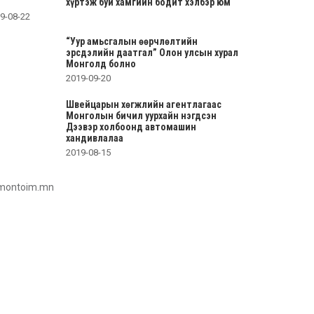
хүртэж буй хамгийн бодит хэлбэр юм
9-08-22
“Уур амьсгалын өөрчлөлтийн
эрсдэлийн даатгал” Олон улсын хурал
Монголд болно
2019-09-20
Швейцарын хөгжлийн агентлагаас
Монголын бичил уурхайн нэгдсэн
Дээвэр холбоонд автомашин
хандивлалаа
2019-08-15