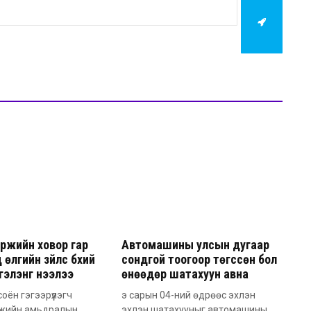
ржийн ховор гар
Автомашины улсын дугаар
 өлгийн зүйлс бүхий
сондгой тоогоор төгссөн бол
сгэлэнг нээлээ
өнөөдөр шатахуун авна
соён гэгээрүүлэгч
э сарын 04-ний өдрөөс эхлэн
жийн амьдралын
эхлэн шатахууныг автомашины