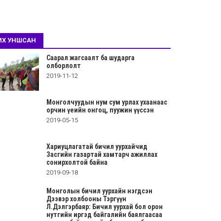
ИХ УНШСАН
Саарал жагсаалт ба шударга
олборлолт
2019-11-12
Монголчуудын нум сум урлах ухаанаас
орчин үеийн онгоц, пуужин үүссэн
2019-05-15
Хариуцлагатай бичил уурхайчид
Засгийн газартай хамтарч ажиллах
сонирхолтой байна
2019-09-18
Монголын бичил уурхайн нэгдсэн
Дээвэр холбооны Тэргүүн
Л.Дэлгэрбаяр: Бичил уурхай бол орон
нутгийн иргэд байгалийн баялгаасаа