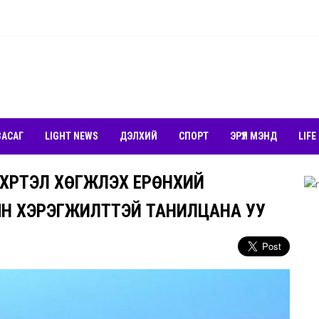
ЗАСАГ
LIGHT NEWS
ДЭЛХИЙ
СПОРТ
ЭРҮҮЛ МЭНД
LIFE
ХҮРТЭЛ ХӨГЖҮҮЛЭХ ЕРӨНХИЙ
Н ХЭРЭГЖИЛТТЭЙ ТАНИЛЦАНА УУ