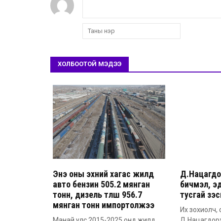
ХОЛБООТОЙ МЭДЭЭ
Энэ оны эхний хагас жилд
Д.Нацагдо
авто бензин 505.2 мянган
бичмэл, эд
тонн, дизель түлш 956.7
тусгай үзэ
мянган тонн импортолжээ
Их зохиолч, 
Манай улс 2015-2025 онд жилд
Д.Нацагдор