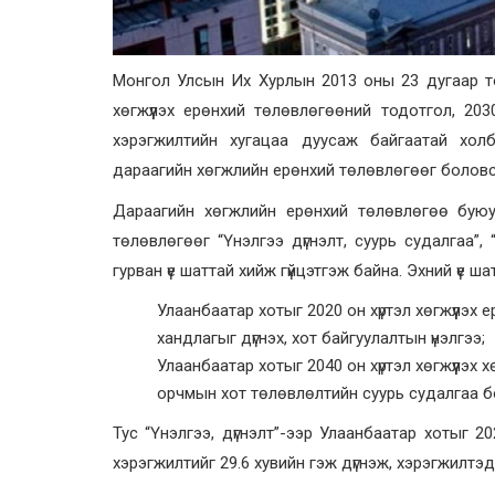
Монгол Улсын Их Хурлын 2013 оны 23 дугаар то
хөгжүүлэх ерөнхий төлөвлөгөөний тодотгол, 203
хэрэгжилтийн хугацаа дуусаж байгаатай хол
дараагийн хөгжлийн ерөнхий төлөвлөгөөг боловс
Дараагийн хөгжлийн ерөнхий төлөвлөгөө буюу
төлөвлөгөөг “Үнэлгээ дүгнэлт, суурь судалгаа”,
гурван үе шаттай хийж гүйцэтгэж байна. Эхний үе ша
Улаанбаатар хотыг 2020 он хүртэл хөгжүүлэх
хандлагыг дүгнэх, хот байгуулалтын үнэлгээ;
Улаанбаатар хотыг 2040 он хүртэл хөгжүүлэх
орчмын хот төлөвлөлтийн суурь судалгаа б
Тус “Үнэлгээ, дүгнэлт”-ээр Улаанбаатар хотыг 2
хэрэгжилтийг 29.6 хувийн гэж дүгнэж, хэрэгжилтэд 