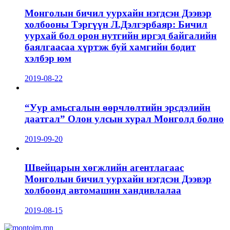
Монголын бичил уурхайн нэгдсэн Дээвэр
холбооны Тэргүүн Л.Дэлгэрбаяр: Бичил
уурхай бол орон нутгийн иргэд байгалийн
баялгаасаа хүртэж буй хамгийн бодит
хэлбэр юм
2019-08-22
“Уур амьсгалын өөрчлөлтийн эрсдэлийн
даатгал” Олон улсын хурал Монголд болно
2019-09-20
Швейцарын хөгжлийн агентлагаас
Монголын бичил уурхайн нэгдсэн Дээвэр
холбоонд автомашин хандивлалаа
2019-08-15