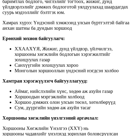
баримтлах бодлого, чиглэлийг тогтоох, жижиг, дунд
үйлдвэрлэлийг дэмжих бодлоготой уялдуулахад шаардагдах
суурь мэдээллийг бэлтгэх юм.
Хамрах хүрээ: Үндэсний хэмжээнд улсын бүртгэлтэй байгаа
анхан шатны ба дундын хоршоод
Ерөнхий зохион байгуулагч:
ХХААХҮЯ, Жижиг, дунд үйлдвэр, үйлчилгээ,
хоршооны хөгжлийн бодлогын хэрэгжилтийг
зохицуулах газар
Санхүүгийн зохицуулах хороо
Монголын хоршооллын үндэсний нэгдсэн холбоо
Хамтран хэрэгжүүлэгч байгууллагууд:
Аймаг, нийслэлийн хүнс, хөдөө аж ахуйн газар
Хоршоодын мэргэжлийн холбоод
Хоршоо дэмжих олон улсын төсөл, хөтөлбөрүүд
Сум, дүүргийн хөдөө аж ахуйн тасаг
Хоршооны хөгжлийн үнэлгээний аргачлал:
Хоршооны Хөгжлийн Үнэлгээ (ХХҮ) нь
хоршооны чадавхийг үнэлэхэд зориулан боловсруулсан