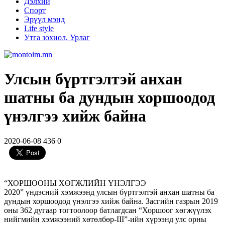
Дэлхий
Спорт
Эрүүл мэнд
Life style
Утга зохиол, Урлаг
Улсын бүртгэлтэй анхан
шатны ба дундын хоршоодод
үнэлгээ хийж байна
2020-06-08
436
0
“ХОРШООНЫ ХӨГЖЛИЙН ҮНЭЛГЭЭ
2020” үндэсний хэмжээнд улсын бүртгэлтэй анхан шатны ба
дундын хоршоодод үнэлгээ хийж байна. Засгийн газрын 2019
оны 362 дугаар тогтоолоор батлагдсан “Хоршоог хөгжүүлэх
нийгмийн хэмжээний хөтөлбөр-III”-ийн хүрээнд улс орны