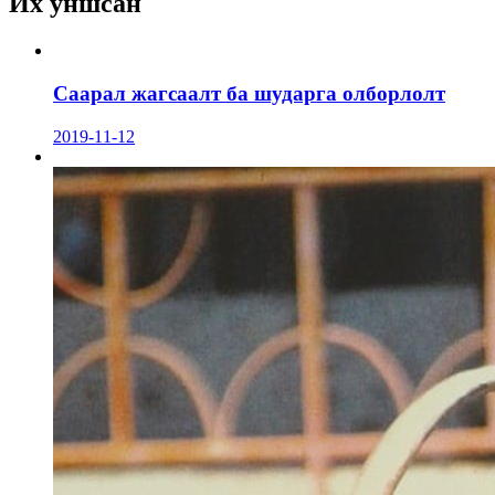
Их уншсан
Саарал жагсаалт ба шударга олборлолт
2019-11-12