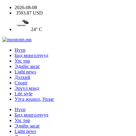
2026-08-08
3593.87 USD
24° C
Нүүр
Бид монголчууд
Улс төр
Эдийн засаг
Light news
Дэлхий
Спорт
Эрүүл мэнд
Life style
Утга зохиол, Урлаг
Нүүр
Бид монголчууд
Улс төр
Эдийн засаг
Light news