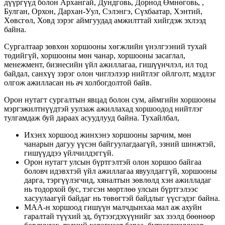
дүүргүүд болон Архангай, Дундговь, Дорнод Өмнөговь, ,
Булган, Орхон, Дархан-Уул, Сэлэнгэ, Сүхбаатар, Хэнтий,
Хөвсгөл, Ховд зэрэг аймгуудад амжилттай хийгдэж эхлээд
байна.
Сургалтаар зөвхөн хоршооны хөгжлийн үнэлгээний тухай
төдийгүй, хоршооны мөн чанар, хоршооны засаглал,
менежмент, бизнесийн үйл ажиллагаа, гишүүнчлэл, ил тод
байдал, санхүү зэрэг олон чиглэлээр нийтлэг ойлголт, мэдлэг
олгож ажилласан нь ач холбогдолтой байв.
Орон нутагт сургалтын явцад болон сум, аймгийн хоршооны
мэргэжилтнүүдтэй уулзаж ажиллахад хоршоодод нийтлэг
тулгамдаж буй дараах асуудлууд байна. Тухайлбал,
Ихэнх хоршоод жинхэнэ хоршооны зарчим, мөн
чанарын дагуу үүсэн байгуулагдаагүй, эзний шинжтэй,
гишүүддээ үйлчилдэггүй.
Орон нутагт улсын бүртгэлтэй олон хоршоо байгаа
боловч идэвхтэй үйл ажиллагаа явуулдаггүй, хоршооны
дарга, тэргүүлэгчид, хяналтын зөвлөлд хэн ажилладаг
нь тодорхой бус, тэгсэн мөртлөө улсын бүртгэлээс
хасуулаагүй байдаг нь төвөгтэй байдлыг үүсгэдэг байна.
МАА-н хоршоод гишүүн малчдынхаа мал аж ахуйн
гаралтай түүхий эд, бүтээгдэхүүнийг зах зээлд бөөнөөр