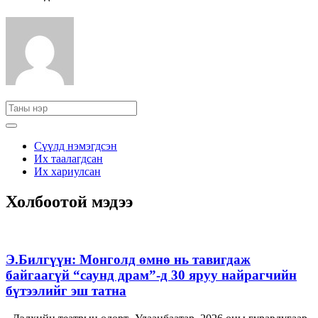
Сүүлд нэмэгдсэн
Их таалагдсан
Их хариулсан
Холбоотой мэдээ
Э.Билгүүн: Монголд өмнө нь тавигдаж
байгаагүй “саунд драм”-д 30 яруу найрагчийн
бүтээлийг эш татна