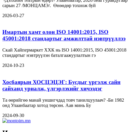
-Дэлхийн театрын өдөрт- Улаанбаатар, 2026 оны гуравдугаар
сарын 27 /МОНЦАМЭ/. Өнөөдөр тохиож буй
2026-03-27
Имартын хамт олон ISO 14001:2015, ISO
45001:2018 стандартыг амжилттай нэвтрүүллээ
Скай Хайпермаркет ХХК нь ISO 14001:2015, ISO 45001:2018
стандартыг нэвтрүүлэн баталгаажуулалтын гэ
2024-10-23
Хосбаярын ХОСЦЭЦЭГ: Бусдыг үргэлж сайн
сайханд уриалж, үлгэрлэхийг хичээдэг
Та өөрийгөө манай уншигчдад товч танилцуулаач? -Би 1982
онд Улаанбаатар хотод төрсөн. Аав минь Бу
2024-09-30