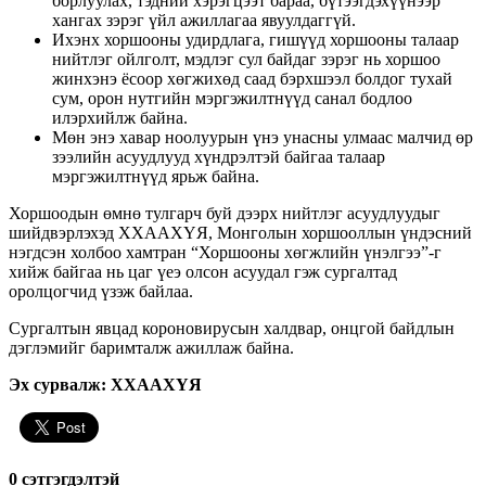
борлуулах, тэдний хэрэгцээт бараа, бүтээгдэхүүнээр
хангах зэрэг үйл ажиллагаа явуулдаггүй.
Ихэнх хоршооны удирдлага, гишүүд хоршооны талаар
нийтлэг ойлголт, мэдлэг сул байдаг зэрэг нь хоршоо
жинхэнэ ёсоор хөгжихөд саад бэрхшээл болдог тухай
сум, орон нутгийн мэргэжилтнүүд санал бодлоо
илэрхийлж байна.
Мөн энэ хавар ноолуурын үнэ унасны улмаас малчид өр
зээлийн асуудлууд хүндрэлтэй байгаа талаар
мэргэжилтнүүд ярьж байна.
Хоршоодын өмнө тулгарч буй дээрх нийтлэг асуудлуудыг
шийдвэрлэхэд ХХААХҮЯ, Монголын хоршооллын үндэсний
нэгдсэн холбоо хамтран “Хоршооны хөгжлийн үнэлгээ”-г
хийж байгаа нь цаг үеэ олсон асуудал гэж сургалтад
оролцогчид үзэж байлаа.
Сургалтын явцад короновирусын халдвар, онцгой байдлын
дэглэмийг баримталж ажиллаж байна.
Эх сурвалж: ХХААХҮЯ
0 cэтгэгдэлтэй