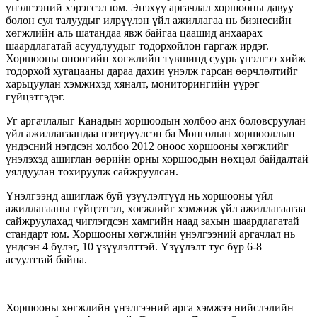
үнэлгээний хэрэгсэл юм. Энэхүү аргачлал хоршооны давуу
болон сул талуудыг илрүүлэн үйл ажиллагаа нь бизнесийн
хөгжлийн аль шатандаа явж байгаа цаашид анхаарах
шаардлагатай асуудлуудыг тодорхойлон гаргаж ирдэг.
Хоршооны өнөөгийн хөгжлийн түвшинд суурь үнэлгээ хийж
тодорхой хугацааны дараа дахин үнэлж гарсан өөрчлөлтийг
харьцуулан хэмжихэд хяналт, мониторингийн үүрэг
гүйцэтгэдэг.
Уг аргачлалыг Канадын хоршоодын холбоо анх боловсруулан
үйл ажиллагаандаа нэвтрүүлсэн ба Монголын хоршооллын
үндэсний нэгдсэн холбоо 2012 оноос хоршооны хөгжлийг
үнэлэхэд ашиглан өөрийн орны хоршоодын нөхцөл байдалтай
уялдуулан тохируулж сайжруулсан.
Үнэлгээнд ашиглаж буй үзүүлэлтүүд нь хоршооны үйл
ажиллагааны гүйцэтгэл, хөгжлийг хэмжиж үйл ажиллагаагаа
сайжруулахад чиглэгдсэн хамгийн наад захын шаардлагатай
стандарт юм. Хоршооны хөгжлийн үнэлгээний аргачлал нь
үндсэн 4 бүлэг, 10 үзүүлэлттэй. Үзүүлэлт тус бүр 6-8
асуулттай байна.
Хоршооны хөгжлийн үнэлгээний арга хэмжээ нийслэлийн