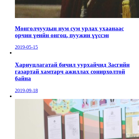
Монголчуудын нум сум урлах ухаанаас
орчин үеийн онгоц, пуужин үүссэн
2019-05-15
Хариуцлагатай бичил уурхайчид Засгийн
газартай хамтарч ажиллах сонирхолтой
байна
2019-09-18