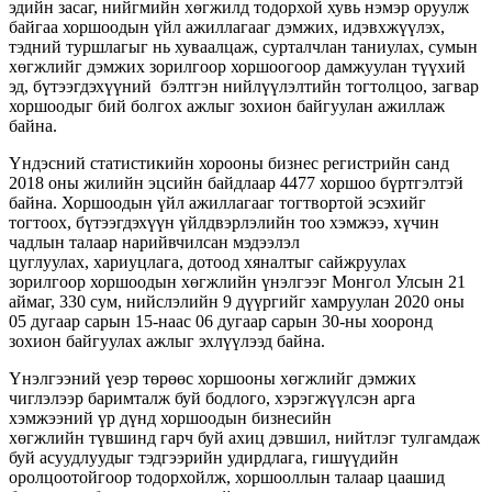
эдийн засаг, нийгмийн хөгжилд тодорхой хувь нэмэр оруулж
байгаа хоршоодын үйл ажиллагааг дэмжих, идэвхжүүлэх,
тэдний туршлагыг нь хуваалцаж, сурталчлан таниулах, сумын
хөгжлийг дэмжих зорилгоор хоршоогоор дамжуулан түүхий
эд, бүтээгдэхүүний бэлтгэн нийлүүлэлтийн тогтолцоо, загвар
хоршоодыг бий болгох ажлыг зохион байгуулан ажиллаж
байна.
Үндэсний статистикийн хорооны бизнес регистрийн санд
2018 оны жилийн эцсийн байдлаар 4477 хоршоо бүртгэлтэй
байна. Хоршоодын үйл ажиллагааг тогтвортой эсэхийг
тогтоох, бүтээгдэхүүн үйлдвэрлэлийн тоо хэмжээ, хүчин
чадлын талаар нарийвчилсан мэдээлэл
цуглуулах, хариуцлага, дотоод хяналтыг сайжруулах
зорилгоор хоршоодын хөгжлийн үнэлгээг Монгол Улсын 21
аймаг, 330 сум, нийслэлийн 9 дүүргийг хамруулан 2020 оны
05 дугаар сарын 15-наас 06 дугаар сарын 30-ны хооронд
зохион байгуулах ажлыг эхлүүлээд байна.
Үнэлгээний үеэр төрөөс хоршооны хөгжлийг дэмжих
чиглэлээр баримталж буй бодлого, хэрэгжүүлсэн арга
хэмжээний үр дүнд хоршоодын бизнесийн
хөгжлийн түвшинд гарч буй ахиц дэвшил, нийтлэг тулгамдаж
буй асуудлуудыг тэдгээрийн удирдлага, гишүүдийн
оролцоотойгоор тодорхойлж, хоршооллын талаар цаашид