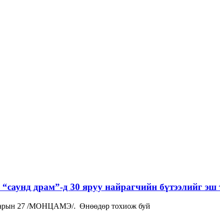
“саунд драм”-д 30 яруу найрагчийн бүтээлийг эш 
р сарын 27 /МОНЦАМЭ/. Өнөөдөр тохиож буй