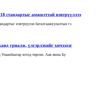
018 стандартыг амжилттай нэвтрүүллээ
андартыг нэвтрүүлэн баталгаажуулалтын гэ
нд уриалж, үлгэрлэхийг хичээдэг
гчдад товч танилцуулаач? -Би 1982 онд Улаанбаатар хотод төрсөн. Аав минь Бу