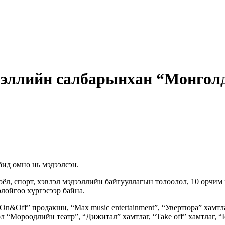
эдээллийн салбарынхан “Монгол
бид өмнө нь мэдээлсэн.
 соёл, спорт, хэвлэл мэдээллийн байгууллагын төлөөлөл, 10 орч
лойгоо хүргэсээр байна.
On&Off” продакшн, “Max music entertainment”, “Увертюра” хамтл
 “Мөрөөдлийн театр”, “Дижитал” хамтлаг, “Take off” хамтлаг, “