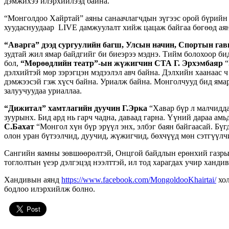
дэмжихээ илэрхийлээд байна.
“Монголдоо Хайртай” аяны санаачлагчдын зүгээс орой бүрийн
хуудаснуудаар LIVE дамжуулалт хийж цацаж байгаа бөгөөд ая
“Аварга” дээд сургуулийн багш, Улсын начин, Спортын га
зудтай жил ямар байдгийг би биеэрээ мэднэ. Тийм болохоор би
бол,
“Мөрөөдлийн театр”-ын жүжигчин СТА Г. Эрхэмбаяр
“
дэлхийтэй мөр зэрэгцэн мэдээлэл авч байна. Дэлхийн хаанаас ч 
дэмжээсэй гэж хүсч байна. Уриалж байна. Монголчууд бид ямар 
залуучуудаа уриаллаа.
“Дижитал” хамтлагийн дуучин Г.Эрка
“Хавар бүр л малчиддаа
зуурынх. Бид ард нь гарч чадна, даваад гарна. Үүний дараа ам
С.Бахат
“Монгол хүн бүр эрүүл энх, элбэг баян байгаасай. Бүг
олон уран бүтээлчид, дуучид, жүжигчид, бөхчүүд мөн сэтгүүлч
Сангийн яамны зөвшөөрөлтэй, Онцгой байдлын ерөнхий газрын
тоглолтын үеэр дэлгэцэд нээлттэй, ил тод харагдах учир ханд
Хандивын аянд
https://www.facebook.com/MongoldooKhairtai/
хол
бодлоо илэрхийлж болно.