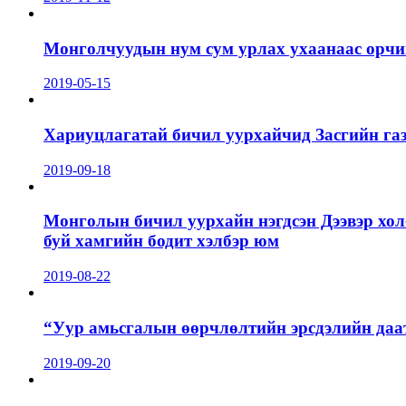
Монголчуудын нум сум урлах ухаанаас орчин
2019-05-15
Хариуцлагатай бичил уурхайчид Засгийн га
2019-09-18
Монголын бичил уурхайн нэгдсэн Дээвэр хол
буй хамгийн бодит хэлбэр юм
2019-08-22
“Уур амьсгалын өөрчлөлтийн эрсдэлийн даа
2019-09-20