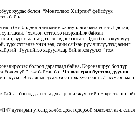
сбүүк хуудас болон, “Монголдоо Хайртай” фэйсбүүк
ээр байна.
 нь ч бай бидэнд нийгмийн хариуцлага байх ёстой. Цастай,
 сунгаасай.” хэмээн сэтгэлээ илэрхийлж байсан
сонин, зурагтаар мэдээлэл авдаг байсан. Одоо бол залуучууд
й, зүрх сэтгэлээ үнэн зөв, сайн сайхан руу чиглүүлээд аяныг
хайртай. Түүнийгээ харуулмаар байна хэдүүлээ.” гэж
оронавирусээс болоод дарагдаад байна. Коронавирус бол түр
аж болохгүй.” гэж байсан бол
Чөлөөт уран бүтээлч, дуучин
хийг хүсье. Энэ аяныг дэмжээсэй гэж хүсч байна.” хэмээн маш
ж байгаа бөгөөд дансны дугаар, шилжүүлгийн мэдээлэл онлайн
4147 дугаарын утсанд холбогдож тодорхой мэдээлэл авч, санал