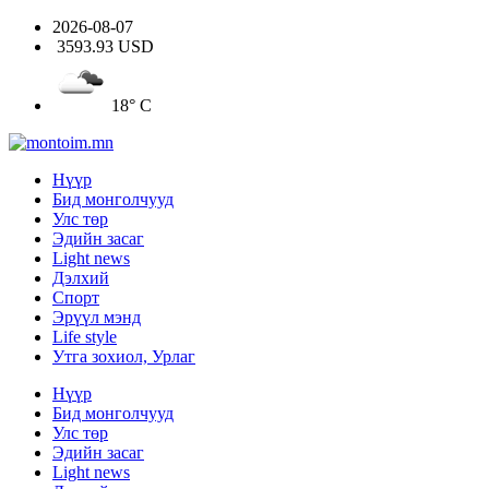
2026-08-07
3593.93 USD
18° C
Нүүр
Бид монголчууд
Улс төр
Эдийн засаг
Light news
Дэлхий
Спорт
Эрүүл мэнд
Life style
Утга зохиол, Урлаг
Нүүр
Бид монголчууд
Улс төр
Эдийн засаг
Light news