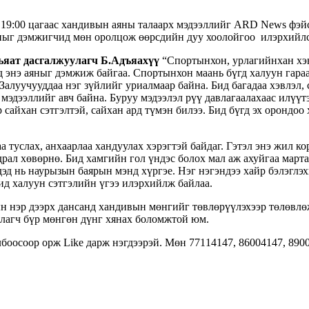
 19:00 цагаас хандивын аяны талаарх мэдээллийг ARD News фэй
ныг дэмжигчид мөн оролцож өөрсдийн дуу хоолойгоо илэрхийлс
вьяат дасгалжуулагч Б.Адъяахүү
“Спортынхон, урлагийнхан хэн
д энэ аяныг дэмжиж байгаа. Спортынхон маань бүгд халуун гараа
Залуучууддаа нэг зүйлийг уриалмаар байна. Бид багадаа хэвлэл, 
мэдээллийг авч байна. Буруу мэдээлэл рүү давлагаалахаас илүүтэ
сайхан сэтгэлтэй, сайхан ард түмэн билээ. Бид бүгд эх орондоо 
 туслах, анхаарлаа хандуулах хэрэгтэй байдаг. Гэтэл энэ жил к
ьдрал хөвөрнө. Бид хамгийн гол үндэс болох мал аж ахуйгаа март
дэд нь наурызын баярын мэнд хүргэе. Нэг нэгэндээ хайр бэлэглэ
ид халуун сэтгэлийн үгээ илэрхийлж байлаа.
 нэр дээрх дансанд хандивын мөнгийг төвлөрүүлэхээр төлөвлө
ивлагч бүр мөнгөн дүнг хянах боломжтой юм.
боосоор орж Like дарж нэгдээрэй. Мөн 77114147, 86004147, 8900