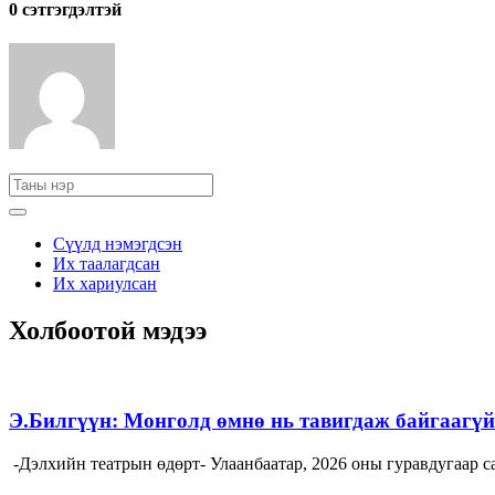
0 cэтгэгдэлтэй
Сүүлд нэмэгдсэн
Их таалагдсан
Их хариулсан
Холбоотой мэдээ
Э.Билгүүн: Монголд өмнө нь тавигдаж байгаагүй 
-Дэлхийн театрын өдөрт- Улаанбаатар, 2026 оны гуравдугаа