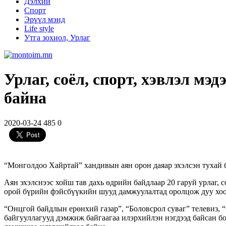
Дэлхий
Спорт
Эрүүл мэнд
Life style
Утга зохиол, Урлаг
Урлаг, соёл, спорт, хэвлэл м
байна
2020-03-24
485
0
“Монголдоо Хайртай” хандивын аян орон даяар эхэлсэн тухай 
Аян эхэлснээс хойш тав дахь өдрийн байдлаар 20 гаруй урлаг,
орой бүрийн фэйсбүүкийн шууд дамжуулалтад оролцож дуу хоо
“Онцгой байдлын ерөнхий газар”, “Боловсрол суваг” телевиз, “
байгууллагууд дэмжиж байгаагаа илэрхийлэн нэгдээд байсан бол