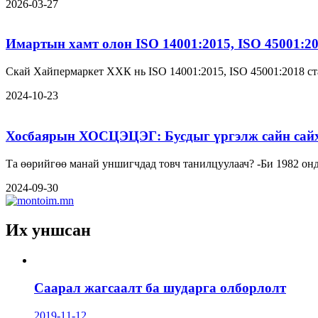
2026-03-27
Имартын хамт олон ISO 14001:2015, ISO 45001:2
Скай Хайпермаркет ХХК нь ISO 14001:2015, ISO 45001:2018 ст
2024-10-23
Хосбаярын ХОСЦЭЦЭГ: Бусдыг үргэлж сайн сайха
Та өөрийгөө манай унши
2024-09-30
Их уншсан
Саарал жагсаалт ба шударга олборлолт
2019-11-12