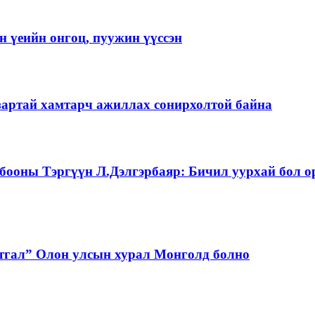
 үеийн онгоц, пуужин үүссэн
зартай хамтарч ажиллах сонирхолтой байна
бооны Тэргүүн Л.Дэлгэрбаяр: Бичил уурхай бол о
тгал” Олон улсын хурал Монголд болно