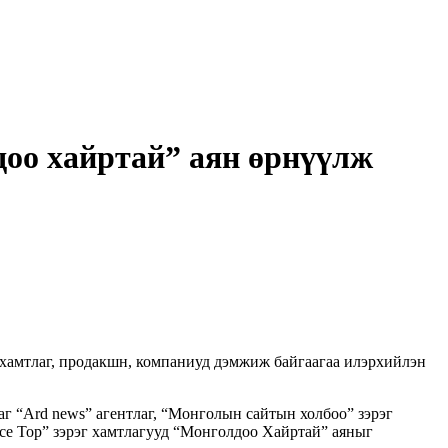
доо хайртай” аян өрнүүлж
им хамтлаг, продакшн, компаниуд дэмжиж байгаагаа илэрхийлэн
аг “Ard news” агентлаг, “Монголын сайтын холбоо” зэрэг
Ice Top” зэрэг хамтлагууд “Монголдоо Хайртай” аяныг