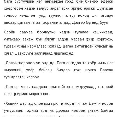
бага сургуулийн нэг ангийнхан гээд бие биенээ өдөөж
хөөргөсөн хэдэн залуус айраг архи эргүүлж, үерлэж шуугисан
голоор хөндлөн гулд туучин, галзуу ноход шиг агсарч
явсаар цагаан гэгээ тасрахын алдад Дэлгэр бүсгүйнд буув.
Оройн саамаа борлуулж, хэдэн тугалаа хашчихаад,
унтахаар зэхэж буй бүсгүйг элдэв марзан үгээр хоргоож,
гурван усны нэрмэлээс эхлээд, цагаа амтагдсан сувсыг нь
хүртэл шавхруугүй залгилаад явцгаах үед,
-Дэмчигноровоо чи энд үлд. Бага ангидаа та хоёр чинь нэг
ширээний хоёр байсан биздээ гэж шулга Баасан
тультраатан хэлээд
-Дэлгэр минь наадхаа олигтойхон номхруулаад өгөөрэй
гэж нүд ирмэн марзганав.
-Хүүхдийн дэргэд олон юм ярилгүй морд чи гэж Дэмчигноров
унтууцвал, тэдний ард нь дээлээ нөмрөн унтаж байгаа