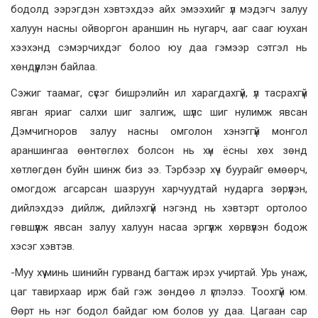
бодолд ээрэгдэн хэвтэхдээ айх эмээхийг үл мэдэгч залуу
халуун насны ойворгон араншин нь нугарч, ааг сааг юухан
хээхэнд сэмэрчихдэг болоо юу даа гэмээр сэтгэл нь
хөндүүрлэн байлаа.
Сэжиг таамаг, сүсэг бишрэлийн ил харагдахгүй, үл тасрахгүй
явган яриаг салхи шиг залгиж, шүлс шиг нулимж явсан
Дэмчигноров залуу насны омголон хэнэггүй монгол
араншингаа өөнтөглөх болсон нь хүн ёсны хөх зөнд
хөтлөгдөн буйн шинж биз ээ. Тэрбээр хүч буурайг өмөөрч,
омогдож агсарсан шазруун харчуудтай нударга зөрүүлэн,
дийлэхдээ дийлж, дийлэхгүй нэгэнд нь хэвтэрт ортолоо
гөвшүүлж явсан залуу халуун насаа эргүүлж хөрвүүлэн бодож
хэсэг хэвтэв.
-Муу хүү минь шинийн гурванд багтаж ирэх учиртай. Урь унаж,
цаг тавирхаар ирж бай гэж зөндөө л үглэлээ. Тоохгүй юм.
Өөрт нь нэг бодол байдаг юм болов уу даа. Цагаан сар