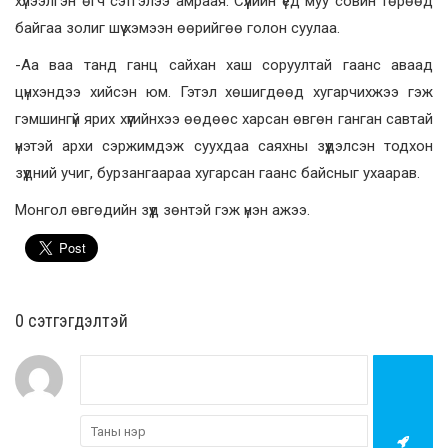
хүлээлгэн өгч сэтгэлээ амраая. Сүүлийн үед муу совин төрөөд
байгаа золиг шүү хэмээн өөрийгөө голон суулаа.
-Аа ваа танд ганц сайхан хаш соруултай гаанс аваад
цүнхэндээ хийсэн юм. Гэтэл хөшигдөөд хугарчихжээ гэж
гэмшингүй ярих хүүгийнхээ өөдөөс харсан өвгөн ганган савтай
үнэтэй архи сэржимдэж суухдаа саяхны зүүдэлсэн тодхон
зүүдний учиг, бурзангаараа хугарсан гаанс байсныг ухаарав.
Монгол өвгөдийн зүүд зөнтэй гэж үнэн ажээ.
0 cэтгэгдэлтэй