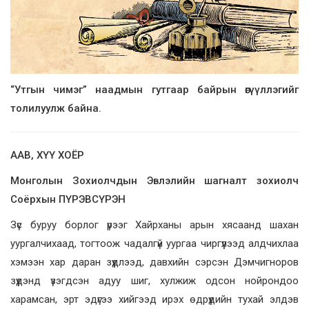
“Утгын чимэг” наадмын гутгаар байрын өгүүллэгийг
толилуулж байна.
ААВ, ХҮҮ ХОЁР
Монголын Зохиолчдын Эвлэлийн шагналт зохиолч
Соёрхын ПҮРЭВСҮРЭН
Зүс буруу борлог үрээг Хайрханы арын хясаанд шахан
уургалчихаад, тогтоож чадалгүй уургаа чиргүүлээд алдчихлаа
хэмээн хар даран зүүдлээд, давхийн сэрсэн Дэмчигноров
зүүдэнд үзэгдсэн адуу шиг, хулжиж одсон нойрондоо
харамсан, эрт эдүгээ хийгээд ирэх өдрүүдийн тухай элдэв