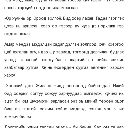
-За мэнд амар сууна уу ааваа гэсээр хүрч ирсэн гуч эргэм
насны хархүүгийн өөдөөс инээмсэглэн
-Ор хүү минь ор. Ороод золгоё. Бид хоёр яахав. Гадаа гэрт гэх
цээр нь арилсан хоёр оо гэсээр ач хүүгээ үүрэн эрхлүүлж гэр
өөдөө алхав.
Амар мэндээ мэдэлцэн хадаг дэлгэн золгоод, хүү ач хоёртоо
цай аягалан өгч, идээ шүүс тавиад, тогоонд даргилан буцлах
усанд тавагтай хөлдүү банш шархийлгэн хийж жижиг
халбагаар хутгав. Хүүг нь өхөөрдөн суугаа өвгөнийг харсан
хархүү
-Хөөрхий дөө. Жилээс жилд өвгөрөөд байна даа. Ижий
бид хоёрыг согтуу сожуу харчуудаас өмгөөлж, хүүгийнх нь
эцэг би юм шүү хэмээн зарласан энэ хүн миний төрсөн эцэг
биш ээ гэдгийг хожим хойно мэдээд сэтгэл мөн ч их
хямарч билээ.
Дэлгэрийн хүүгийн төрсөн эцэг нь би байна. Яах юм та нар