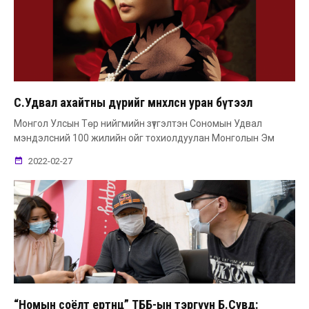
С.Удвал ахайтны дүрийг мөнхөлсөн уран бүтээл
Монгол Улсын Төр нийгмийн зүтгэлтэн Сономын Удвал
мэндэлсний 100 жилийн ойг тохиолдуулан Монголын Эм
2022-02-27
“Номын соёлт ертөнц” ТББ-ын тэргүүн Б.Сувд: