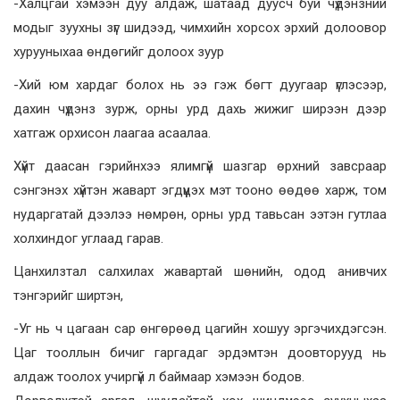
-Халцгай хэмээн дуу алдаж, шатаад дуусч буй чүдэнзний
модыг зуухны зүг шидээд, чимхийн хорсох эрхий долоовор
хурууныхаа өндөгийг долоох зуур
-Хий юм хардаг болох нь ээ гэж бөгт дуугаар үглэсээр,
дахин чүдэнз зурж, орны урд дахь жижиг ширээн дээр
хатгаж орхисон лаагаа асаалаа.
Хүйт даасан гэрийнхээ ялимгүй шазгар өрхний завсраар
сэнгэнэх хүйтэн жаварт эгдүүцэх мэт тооно өөдөө харж, том
нударгатай дээлээ нөмрөн, орны урд тавьсан ээтэн гутлаа
холхиндог углаад гарав.
Цанхилзтал салхилах жавартай шөнийн, одод анивчих
тэнгэрийг ширтэн,
-Уг нь ч цагаан сар өнгөрөөд цагийн хошуу эргэчихдэгсэн.
Цаг тооллын бичиг гаргадаг эрдэмтэн доовторууд нь
алдаж тоолох учиргүй л баймаар хэмээн бодов.