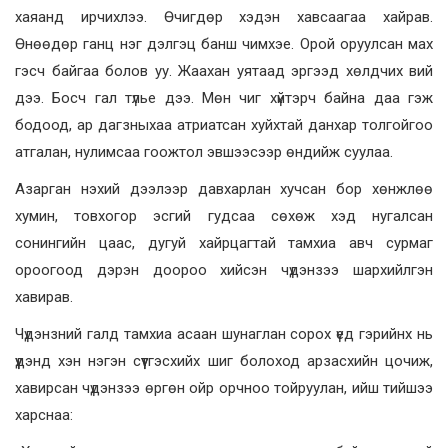
хаяанд ирчихлээ. Өчигдөр хэдэн хавсаагаа хайрав.
Өнөөдөр ганц нэг дэлгэц банш чимхэе. Орой оруулсан мах
гэсч байгаа болов уу. Жаахан уятаад эргээд хөлдчих вий
дээ. Босч гал түлье дээ. Мөн чиг хүйтэрч байна даа гэж
бодоод, ар дагзныхаа атриатсан хуйхтай данхар толгойгоо
атгалан, нулимсаа гоожтол эвшээсээр өндийж суулаа.
Азарган нэхий дээлээр давхарлан хучсан бор хөнжлөө
хумин, товхогор эсгий гудсаа сөхөж хэд нугалсан
сонингийн цаас, дугуй хайрцагтай тамхиа авч сурмаг
ороогоод дэрэн доороо хийсэн чүдэнзээ шархийлгэн
хавирав.
Чүдэнзний галд тамхиа асаан шунаглан сорох үед гэрийнх нь
үүдэнд хэн нэгэн сүүтгэсхийх шиг болоход арзасхийн цочиж,
хавирсан чүдэнзээ өргөн ойр орчноо тойруулан, ийш тийшээ
харснаа: