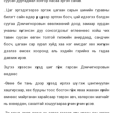
суусан дуртадмал хонгор насаа эргэн санав.
…Цаг эргэдэгээрээ эргэж цагаан сарын шинийн гуравны
билэгт сайн өдөр үүр цүүрээр эртлэн босч, цай идээгээ бэлдэн
суугаа Дэмчигноровын өвөлжөөний доод замаар хурдан
унааны хүнгэнсэн дуу сонсогдохыг өглөөнөөс хойш чих
тавин суусан өвгөн толгой гилжийн анирдаад, сандчин
босч, цагаан сар хурал хуйд хаа нэг өмсдөг хөх жигүүнэн
дээлээ өмсөх хооронд аль хэдийн гэрийнх нь гадаа
давхиж ирэв.
Эцгээ хүлээсэн хүүхэд шиг гүйж гарсан Дэмчигноровын
өөдөөс
-Өвөө би тань дээр хүрээд ирлээ шүү гэж цангинуулан
хашгирсаар, хөх бууцны тоос босгон гүйж яваа жаахан хүүгийн
өмнөөс майрганан харайсаар тэврэн авч, хөлөрсөн магнайг
нь өхөөрдөн, сахалтай хошуугаараа үрчин үрчин үнсэв.