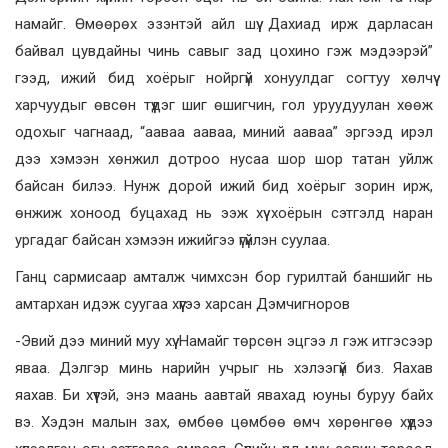
намайг. Өмөөрөх эзэнтэй айл шүү. Дахиад ирж дарласан
байвал цувдайны чинь савыг зад цохино гэж мэдээрэй”
гээд, ижий бид хоёрыг нойргүй хонуулдаг согтуу хөлчүү
харчуудыг өвсөн түүдэг шиг өшигчин, гол уруудуулан хөөж
одохыг чагнаад, “ааваа ааваа, миний ааваа” эргээд ирэл
дээ хэмээн хөнжил дотроо нусаа шор шор татан уйлж
байсан билээ. Нунж дорой ижий бид хоёрыг зорин ирж,
өнжиж хоноод буцахад нь ээж хүү хоёрын сэтгэлд наран
ургадаг байсан хэмээн ижийгээ үгүйлэн суулаа.
Ганц сармисаар амталж чимхсэн бор гурилтай баншийг нь
амтархан идэж суугаа хүүгээ харсан Дэмчигноров
-Эвий дээ миний муу хүү. Намайг төрсөн эцгээ л гэж итгэсээр
яваа. Дэлгэр минь нарийн учрыг нь хэлээгүй биз. Яахав
яахав. Би хүүтэй, энэ маань аавтай явахад юуны буруу байх
вэ. Хэдэн малын зах, өмбөө цөмбөө өмч хөрөнгөө хүүдээ