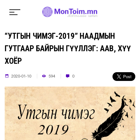
“УТГЫН ЧИМЭГ-2019” НААДМЫН
ГУТГААР БАЙРЫН ӨГҮҮЛЛЭГ: ААВ, ХҮҮ
ХОЁР
2020-01-10
594
0