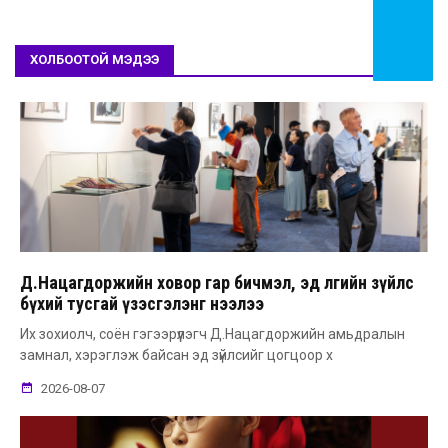
ХОЛБООТОЙ МЭДЭЭ
Д.Нацагдоржийн ховор гар бичмэл, эд өлгийн зүйлс
бүхий тусгай үзэсгэлэнг нээлээ
Их зохиолч, соён гэгээрүүлэгч Д.Нацагдоржийн амьдралын
замнал, хэрэглэж байсан эд зүйлсийг цогцоор х
2026-08-07