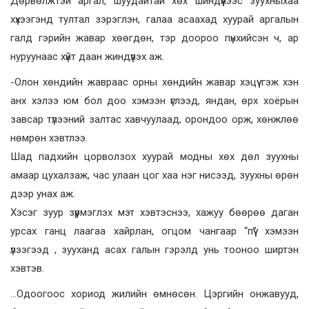
Дөрвөлжтэй аргал, шуудайтай хөх шиндүүнээс зуухныхаа
хүхээгэнд тултал зэрэглэн, галаа асаахад хуурай аргалын
галд гэрийн жавар хөөгдөн, тэр доороо пүнхийсэн ч, ар
нуруунаас хүйт даан жиндүүлэх аж.
-Олон хөндийн жавраас орны хөндийн жавар хэцүү гэж хэн
анх хэлээ юм бол доо хэмээн үглээд, яндан, өрх хоёрын
завсар түлээний залтас хавчуулаад, орондоо орж, хөнжлөө
нөмрөн хэвтлээ.
Шад падхийн цорволзох хуурай модны хөх дөл зуухны
амаар цухалзаж, час улаан цог хаа нэг нисээд, зуухны өрөн
дээр унах аж.
Хэсэг зуур зүүрмэглэх мэт хэвтэснээ, хажуу бөөрөө даган
урсах ганц лаагаа хайрлан, огцом чангаар “пүү” хэмээн
үлээгээд , зууханд асах галын гэрэлд унь тооноо ширтэн
хэвтэв.
…Одоогоос хориод жилийн өмнөсөн. Цэргийн онжавууд,