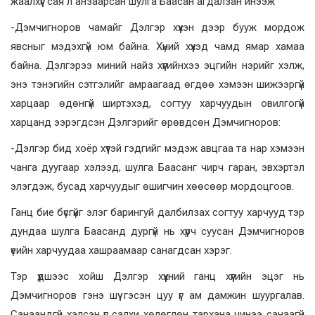
жаалхүүг сая л анзаарсан шулга Баасан агдалзан инээж
-Дэмчигноров чамайг Дэлгэр хүүхэн дээр бууж мордож
явсныг мэдэхгүй юм байна. Хүний хүүхэд чамд ямар хамаа
байна. Дэлгэрээ миний найз хүүгийнхээ эцгийн нэрийг хэлж,
энэ тэнэгийн сэтгэлийг амраагаад өгдөө хэмээн шижээргүй
харцаар өдөнгүй ширтэхэд, согтуу харчуудын овилгогүй
харцанд ээрэгдсэн Дэлгэрийг өрөвдсөн Дэмчигноров:
-Дэлгэр бид хоёр хүүтэй гэдгийг мэдэж авцгаа та нар хэмээн
чанга дуугаар хэлээд, шулга Баасанг чирч гаран, эвхэртэл
элэгдэж, бусад харчуудыг өшигчин хөөсөөр мордоцгоов.
Ганц бие бүсгүйг элэг барингуй далбилзах согтуу харчууд тэр
дундаа шулга Баасанд дургүй нь хүрч суусан Дэмчигноров
үеийн харчуудаа хашраамаар санагдсан хэрэг.
Тэр үдшээс хойш Дэлгэр хүүхний ганц хүүгийн эцэг нь
Дэмчигноров гэнэ шүү гэсэн цуу үг ам дамжин шуургалав.
Санаандгүй хэлсэн үг салхи хөлөглөн тархана чинээ санаагүй