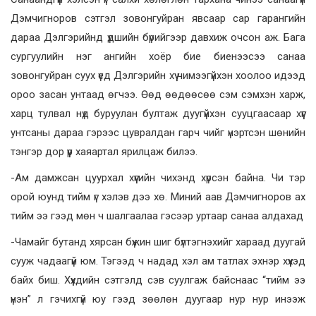
Дэмчигноров сэтгэл зовонгуйран явсаар сар гарангийн
дараа Дэлгэрийнд үдшийн бүрийгээр давхиж очсон аж. Бага
сургуулийн нэг ангийн хоёр бие биенээсээ санаа
зовонгуйран суух үед Дэлгэрийн хүү чимээгүйхэн хоолоо идээд
ороо засан унтаад өгчээ. Өөд өөдөөсөө сэм сэмхэн харж,
харц тулвал нүд буруулан бултаж дуугүйхэн сууцгаасаар хүүг
унтсаны дараа гэрээс цувралдан гарч чийг үнэртсэн шөнийн
тэнгэр дор үүр хаяартал ярилцаж билээ.
-Ам дамжсан цуурхал хүүгийн чихэнд хүрсэн байна. Чи тэр
орой юунд тийм үг хэлэв дээ хө. Миний аав Дэмчигноров ах
тийм ээ гээд мөн ч шалгаалаа гэсээр уртаар санаа алдахад
-Чамайг бутанд хярсан бүжин шиг бүлтэгнэхийг хараад дуугай
сууж чадаагүй юм. Тэгээд ч надад хэл ам татлах эхнэр хүүхэд
байх биш. Хүүхдийн сэтгэлд сэв суулгаж байснаас “тийм ээ
үнэн” л гэчихгүй юу гээд зөөлөн дуугаар нур нур инээж