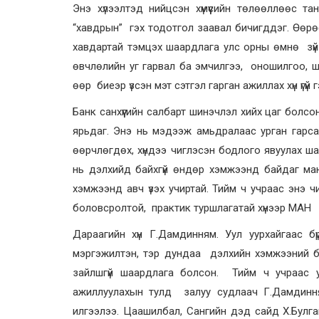
Энэ хүлээлтэд нийцсэн хүмүүсийн төлөөллөөс та
“хавдрын” гэх тодотгол заавал бичигддэг. Өөрө
хавдартай тэмцэх шаардлага улс орны өмнө зүй
өвчлөлийн уг гарвал ба эмчилгээ, оношилгоо, 
өөр биеэр үзсэн мэт сэтгэл гарган ажиллах хүн үгүй 
Банк санхүүгийн салбарт шинэчлэл хийх цаг болс
ярьдаг. Энэ нь мэдээж амьдралаас урган гарс
өөрчлөгдөх, хүндээ чиглэсэн бодлого явуулах ш
нь дэлхийд байхгүй өндөр хэмжээнд байдаг м
хэмжээнд авч үзэх учиртай. Тийм ч учраас энэ
боловсролтой, практик туршлагатай хүнээр МАН “
Дараагийн хүн Г.Дамдинням. Уул уурхайгаас 
мэргэжилтэн, тэр дундаа дэлхийн хэмжээний б
зайлшгүй шаардлага болсон. Тийм ч учраас 
ажиллуулахын тулд залуу судлаач Г.Дамдин
илгээлээ. Цаашилбал, Сангийн дэд сайд Х.Булга