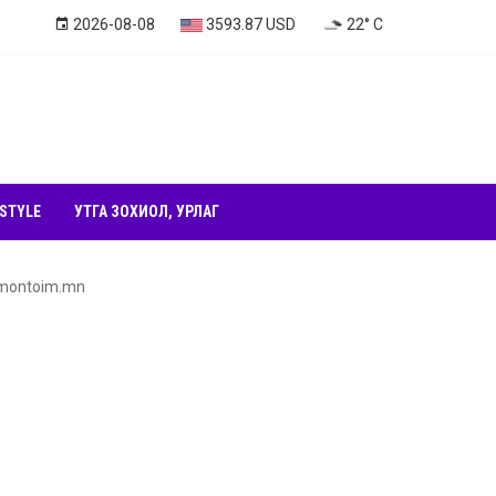
2026-08-08
3593.87 USD
22° C
 STYLE
УТГА ЗОХИОЛ, УРЛАГ