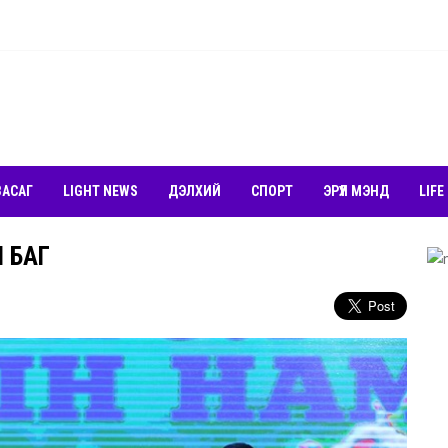
ЗАСАГ
LIGHT NEWS
ДЭЛХИЙ
СПОРТ
ЭРҮҮЛ МЭНД
LIFE
Н БАГ