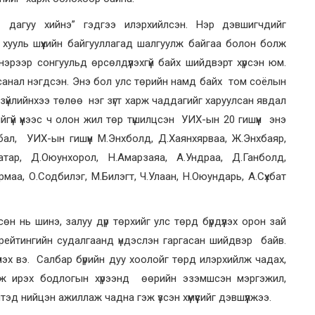
йн дагуу хийнэ” гэдгээ илэрхийлсэн. Нэр дэвшигчдийг
хууль шүүхийн байгууллагад шалгуулж байгаа болон болж
 нэрээр сонгуульд өрсөлдүүлэхгүй байх шийдвэрт хүрсэн юм.
 санал нэгдсэн. Энэ бол улс төрийн намд байх том соёлын
 зүйлийнхээ төлөө нэг зүгт харж чаддагийг харуулсан явдал
үй үүнээс ч олон жил төр түшилцсэн УИХ-ын 20 гишүүн энэ
ал, УИХ-ын гишүүн М.Энхболд, Д.Хаянхярваа, Ж.Энхбаяр,
атар, Д.Оюунхорол, Н.Амарзаяа, А.Ундраа, Д.Ганболд,
маа, О.Содбилэг, М.Билэгт, Ч.Улаан, Н.Оюундарь, А.Сүхбат
сөн нь шинэ, залуу дүр төрхийг улс төрд бүрдүүлэх орон зай
рейтингийн судалгаанд үндэслэн гаргасан шийдвэр байв.
үлэх вэ. Салбар бүрийн дуу хоолойг төрд илэрхийлж чадах,
лж ирэх бодлогын хүрээнд өөрийн эзэмшсэн мэргэжил,
эд нийцэн ажиллаж чадна гэж үзсэн хүмүүсийг дэвшүүлжээ.