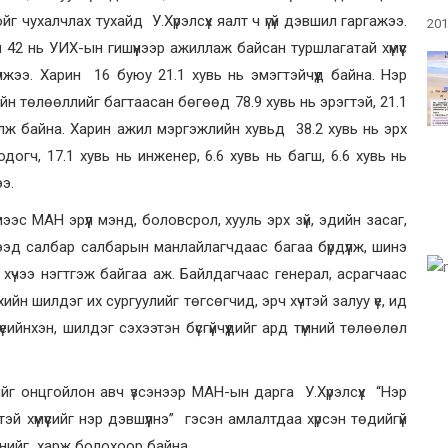
г чухалчлах тухайд У.Хүрэлсүх яалт ч үгүй дэвшил гаргажээ.
201
42 нь УИХ-ын гишүүнээр ажиллаж байсан туршлагатай хүмүүс
лжээ. Харин 16 буюу 21.1 хувь нь эмэгтэйчүүд байна. Нэр
йн төлөөллийг багтаасан бөгөөд 78.9 хувь нь эрэгтэй, 21.1
элж байна. Харин ажил мэргэжлийн хувьд 38.2 хувь нь эрх
одогч, 17.1 хувь нь инженер, 6.6 хувь нь багш, 6.6 хувь нь
ээ.
ээс МАН эрүүл мэнд, боловсрол, хууль эрх зүй, эдийн засаг,
ээд салбар салбарын манлайлагчдаас багаа бүрдүүлж, шинэ
 хүчээ нэгтгэж байгаа аж. Байлдагчаас генерал, асрагчаас
йн шилдэг их сургуулийг төгсөгчид, эрч хүчтэй залуу үе, ид
ийнхэн, шилдэг сэхээтэн бүсгүйчүүдийг ард түмний төлөөлөл
ийг онцгойлон авч үзсэнээр МАН-ын дарга У.Хүрэлсүх “Нэр
й хүмүүсийг нэр дэвшүүлнэ” гэсэн амлалтдаа хүрсэн төдийгүй
сэнийг харж болохоор байна.