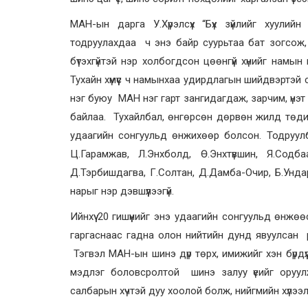
МАН-ын дарга У.Хүрэлсүх “Бүх зүйлийг хуули
тодруулахдаа ч энэ байр суурьтаа бат зогсож, 
бүтэхгүйтэй нэр холбогдсон цөөнгүй хүнийг намын
Тухайн хүмүүс ч намынхаа удирдлагын шийдвэртэй
нэг буюу МАН нэг гарт зангидагдаж, зарчим, үнэт
байлаа. Тухайлбал, өнгөрсөн дөрвөн жилд төдийг
удаагийн сонгуульд өнжихөөр болсон. Тодруулб
Ц.Гарамжав, Л.Энхболд, Ө.Энхтүвшин, Я.Содба
Д.Тэрбишдагва, Г.Солтан, Д.Дамба-Очир, Б.Ундар
нарыг нэр дэвшүүлээгүй.
Ийнхүү 20 гишүүнийг энэ удаагийн сонгуульд өнжөө
гаргаснаас гадна олон нийтийн дунд явуулсан 
Тэгвэл МАН-ын шинэ дүр төрх, имижийг хэн бүрдү
мэдлэг боловсролтой шинэ залуу үеийг оруу
салбарын хүчтэй дуу хоолой болж, нийгмийн хүлээлт