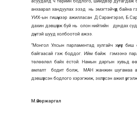
асуудалд ч төрийн бодлого, шийдвэр дутагдаж б
анхаарал хандуулах эзэд нь эмэгтэйчүүд байна 
УИХ-ын гишүүнээр ажилласан Д.Сарангэрэл, Б.Са
дахин дэвшүүлж буй нь олон нийтийн дундах суда
дүнтэй шууд холбоотой ажээ.
“Монгол Улсын парламентад хулгайч хүмүүс биш 
байгаасай гэж боддог. Ийм байж гэмээнэ парла
төлөөлөл байх ёстой. Намын даргын хувьд өөри
амлалт бодит болж, МАН жанжин шугамаа алда
дэвшүүлсэн бодлого хэрэгжиж, эхлүүлсэн ажил үргэ
М.Өнөржаргал