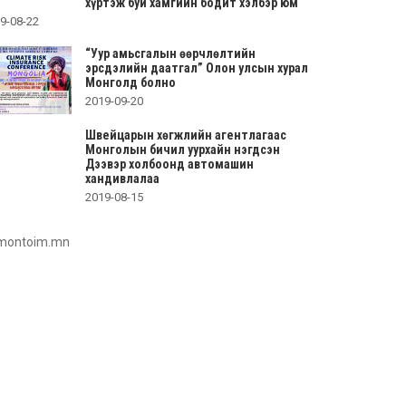
хүртэж буй хамгийн бодит хэлбэр юм
9-08-22
“Уур амьсгалын өөрчлөлтийн
эрсдэлийн даатгал” Олон улсын хурал
Монголд болно
2019-09-20
Швейцарын хөгжлийн агентлагаас
Монголын бичил уурхайн нэгдсэн
Дээвэр холбоонд автомашин
хандивлалаа
2019-08-15