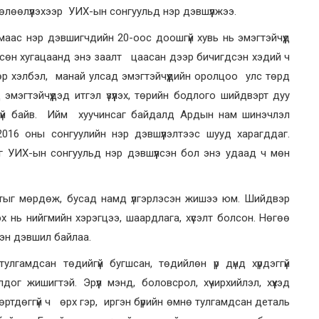
өлөөлүүлэхээр УИХ-ын сонгуульд нэр дэвшүүлжээ.
маас нэр дэвшигчдийн 20-оос доошгүй хувь нь эмэгтэйчүүд
өрсөн хугацаанд энэ заалт цаасан дээр бичигдсэн хэдий ч
өөр хэлбэл, манай улсад эмэгтэйчүүдийн оролцоо улс төрд
эмэгтэйчүүдэд итгэл үзүүлэх, төрийн бодлого шийдвэрт дуу
ггүй байв. Ийм хуучинсаг байдалд Ардын нам шинэчлэл
016 оны сонгуулийн нэр дэвшүүлэлтээс шууд харагддаг.
 УИХ-ын сонгуульд нэр дэвшүүлсэн бол энэ удаад ч мөн
тыг мөрдөж, бусад намд үлгэрлэсэн жишээ юм. Шийдвэр
лэх нь нийгмийн хэрэгцээ, шаардлага, хүсэлт болсон. Нөгөө
гэн дэвшил байлаа.
лгамдсан төдийгүй бугшсан, төдийлөн үр дүнд хүрдэггүй
г жишигтэй. Эрүүл мэнд, боловсрол, хүчирхийлэл, хүүхэд
 өртдөггүй ч өрх гэр, иргэн бүрийн өмнө тулгамдсан деталь