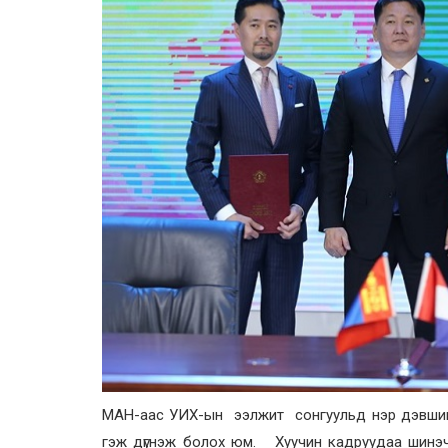
МАН-аас УИХ-ын ээлжит сонгуульд нэр дэвши
гэж дүгнэж болох юм. Хуучин кадруудаа шинэчл