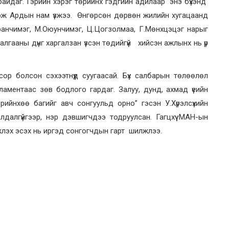
айдаг. Гэрийн хэрэг төрийнх гэдгийн адилаар энэ бүхэнд
гэж Ардын нам үзжээ. Өнгөрсөн дөрвөн жилийн хугацаанд
ранчимэг, М.Оюунчимэг, Ц.Цогзолмаа, Г.Мөнхцэцэг нарыг
лгааны дүнг харгалзан үзсэн төдийгүй хийсэн ажлынх нь үр
сор болсон сэхээтнүүд суугаасай. Бүх салбарын төлөөлөл
ментаас зөв бодлого гардаг. Залуу, дунд, ахмад үеийн
йнхөө багийг авч сонгуульд орно” гэсэн У.Хүрэлсүхийн
лгүйгээр, нэр дэвшигчдээ тодруулсан. Гагцхүү МАН-ын
лжлэх эсэх нь иргэд сонгогчдын гарт шилжлээ.