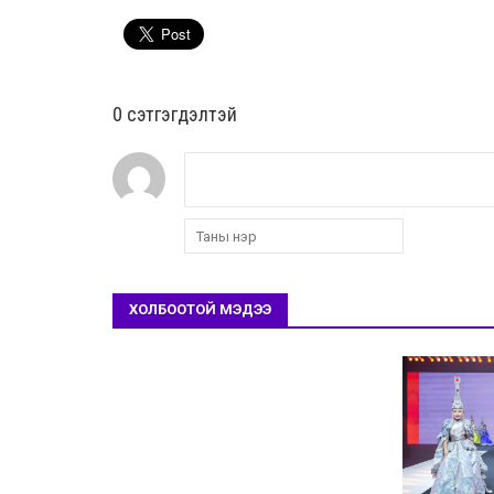
0 cэтгэгдэлтэй
ХОЛБООТОЙ МЭДЭЭ