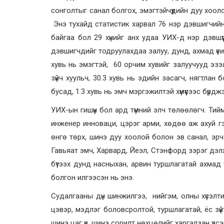
сонголтыг санал болгох, эмэгтэйчүүдийн дуу хоолой
Энэ тухайд статистик харвал 76 нэр дэвшигчийн 
байгаа бол 29 хүнийг анх удаа УИХ-д нэр дэвшүү
дэвшигчдийг тодруулахдаа залуу, дунд, ахмад үеи
хувь нь эмэгтэй, 60 орчим хувийг залуучууд эз
зүйч хуульч, 30.3 хувь нь эдийн засагч, нягтлан б
бусад, 1.3 хувь нь эмч мэргэжилтэй хүмүүсээс бүрдж
УИХ-ын гишүүн бол ард түмний элч төлөөлөгч. Тийм
инженер инноваци, цэрэг арми, хөдөө аж ахуй г
өнгө төрх, шинэ дуу хоолой болон эв санал, эрч
Гавьяат эмч, Харвард, Йеэл, Стэнфорд зэрэг дэлхи
бүтээх дунд насныхан, арвин туршлагатай ахмад үе
болгон илгээсэн нь энэ.
Судалгааны дүн шинжилгээ, нийгэм, олны хүсэлт
цэвэр, мэдлэг боловсролтой, туршлагатай, ёс зүйтэ
шинэ цаг үе, шинэ сорилт нөхцөлийг харгалзан үз