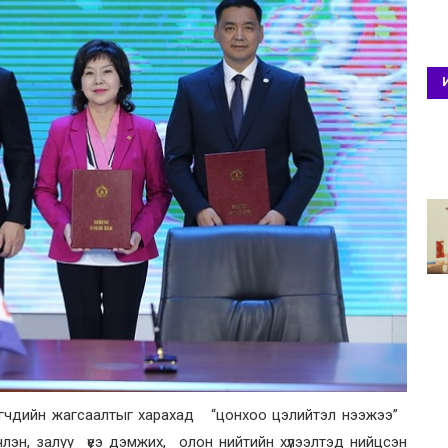
гчдийн жагсаалтыг харахад “цонхоо цэлийтэл нээжээ”
эн, залуу үеэ дэмжих, олон нийтийн хүлээлтэд нийцсэн