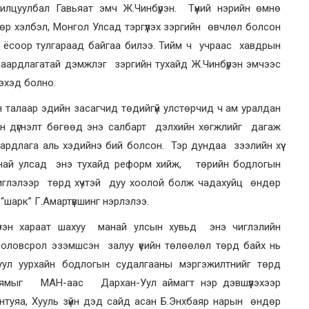
нилцуулбал Гавьяат эмч Ж.Чинбүрэн. Түүний нэрийн өмнө
өр хэлбэл, Монгол Улсад тэргүүлэх зэргийн өвчлөл болсон
 ёсоор тулгараад байгаа билээ. Тийм ч учраас хавдрын
шаардлагатай дэмжлэг зэргийн тухайд Ж.Чинбүрэн эмчээс
гэхэд болно.
он талаар эдийн засагчид төдийгүй улстөрчид ч ам уралдан
ан дүгнэлт бөгөөд энэ салбарт дэлхийн хөгжлийг дагаж
аардлага аль хэдийнэ бий болсон. Тэр дундаа зээлийн хүү
анай улсад энэ тухайд реформ хийж, төрийн бодлогын
 чиглэлээр төрд хүчтэй дуу хоолой болж чадахуйц өндөр
шарк” Г.Амартүвшинг нэрлэлээ.
бүрэн хараат шахуу манай улсын хувьд энэ чиглэлийн
оловсрол эзэмшсэн залуу үеийн төлөөлөл төрд байх нь
уул уурхайн бодлогын судалгааны мэргэжилтнийг төрд
нямыг МАН-аас Дархан-Уул аймагт нэр дэвшүүлэхээр
нтуяа, Хууль зүйн дэд сайд асан Б.Энхбаяр нарын өндөр