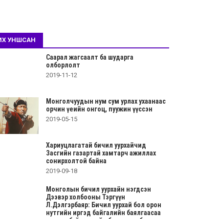
ИХ УНШСАН
Саарал жагсаалт ба шударга
олборлолт
2019-11-12
Монголчуудын нум сум урлах ухаанаас
орчин үеийн онгоц, пуужин үүссэн
2019-05-15
Хариуцлагатай бичил уурхайчид
Засгийн газартай хамтарч ажиллах
сонирхолтой байна
2019-09-18
Монголын бичил уурхайн нэгдсэн
Дээвэр холбооны Тэргүүн
Л.Дэлгэрбаяр: Бичил уурхай бол орон
нутгийн иргэд байгалийн баялгаасаа