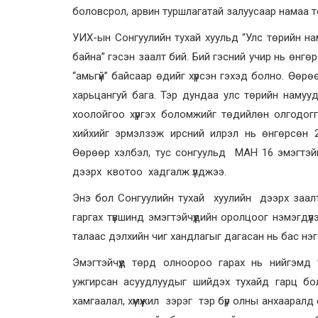
боловсрол, арвин туршлагатай залуусаар намаа т
УИХ-ын Сонгуулийн тухай хуульд “Улс төрийн на
байна” гэсэн заалт бий. Бий гэсний учир нь өнг
“амьгүй” байсаар өдийг хүрсэн гэхэд болно. Өөр
харьцангуй бага. Тэр дундаа улс төрийн намууд 
хоолойгоо хүргэх боломжийг төдийлөн олгодо
хийхийг эрмэлзэж ирсний илрэл нь өнгөрсөн 2
Өөрөөр хэлбэл, тус сонгуульд МАН 16 эмэгтэйг
дээрх квотоо хадгалж үлджээ.
Энэ бол Сонгуулийн тухай хуулийн дээрх заал
гаргах түвшинд эмэгтэйчүүдийн оролцоог нэмэгдүү
талаас дэлхийн чиг хандлагыг дагасан нь бас нэ
Эмэгтэйчүүд төрд олноороо гарах нь нийгэмд ту
ужгирсан асуудлуудыг шийдэх тухайд гарц болдо
хамгаалал, хүмүүжил зэрэг тэр бүр олны анхааралд