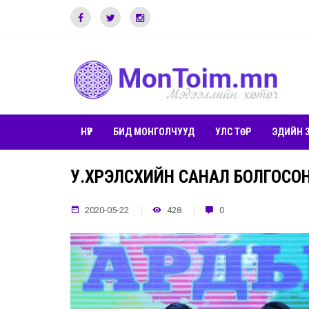
НҮҮР
БИД МОНГОЛЧУУД
УЛС ТӨР
ЭДИЙН 
У.ХҮРЭЛСҮХИЙН САНАЛ БОЛГОСО
2020-05-22
428
0