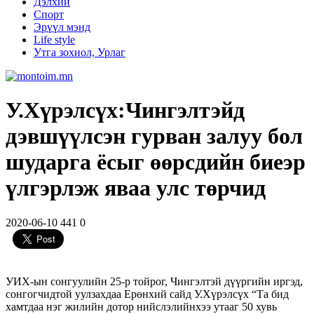
Дэлхий
Спорт
Эрүүл мэнд
Life style
Утга зохиол, Урлаг
У.Хүрэлсүх:Чингэлтэйд
дэвшүүлсэн гурван залуу бол
шударга ёсыг өөрсдийн биеэр
үлгэрлэж яваа улс төрчид
2020-06-10
441
0
УИХ-ын сонгуулийн 25-р тойрог, Чингэлтэй дүүргийн иргэд,
сонгогчидтой уулзахдаа Ерөнхий сайд У.Хүрэлсүх “Та бид
хамтдаа нэг жилийн дотор нийслэлийнхээ утааг 50 хувь