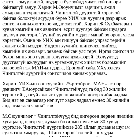
сэтгэл тэмүүлэлтэй, шударга бус зүйлд чимээгүй өнгөрч
байгаагүй залуу. Харин М.Оюунчимэг зарчимч, ажил
амьдралын туршлагатай, Чингэлтэй дүүрэгтэй хэрэгтэй
байгаа болохгүй асуудал бүрээ УИХ-ын чуулган дээр ярьж
сонгогч олныхоо төлөө явдаг эмэгтэй. Харин Ж.Сүхбаатарын
хувьд хамгийн анх авлигын эсрэг дуугарч байсан шударга
шулуун улс төрч. Түүний хуулийн мэдлэг манай эх орон, улсад
хэрэгтэй. Өмнө нь УИХ-ын гишүүн байсан учраас төрийн
ажлыг сайн мэддэг. Үндсэн хуулийн шинэчлэл хийхэд
хамгийн их анхаарч, зөвлөж байсан улс төрч. Иргэд сонгогч та
бүхэн минь энэ гурван залуугаа дэмжээрэй. Эхлүүлээд
дуусгаагүй ажлуудыг нь үргэлжлүүлж хийлгэх боломжийг
олгоорой гэж МАН-ын дарга, Ерөнхий сайд У.Хүрэлсүх
Чингэлтэй дүүргийн сонгогчдод хандаж уриалав.
Харин УИХ-ын сонгуулийн 25-р тойрогт МАН-аас нэр
дэвшигч Т.Аюурсайхан “Чингэлтэйчүүд та бид 30 жилийн
турш хийгдээгүй ажлыг гурван жилийн дотор хийж чадлаа.
Бид нэг эв санаагаар нэг зүгт харж чадвал өмнөх 30 жилийн
алдаагаа засч чадна” гэв.
М.Оюунчимэг “ Чингэлтэйчүүд бид өнгөрсөн дөрвөн жилийн
хугацаанд цэвэр ус, дулаан бохирын шугамыг 80 хувьд
хүргэлээ. Чингэлтэй дүүргийнхээ 285 айлыг дулааны шугам
сүлжээнд хамруулж, “Шинэ хороо” төслийг анх удаа