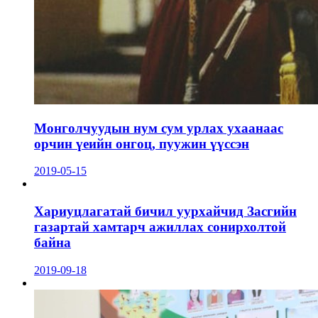
Монголчуудын нум сум урлах ухаанаас
орчин үеийн онгоц, пуужин үүссэн
2019-05-15
Хариуцлагатай бичил уурхайчид Засгийн
газартай хамтарч ажиллах сонирхолтой
байна
2019-09-18