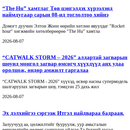
“The Hu” хамтлаг Төв цэнгэлдэх хүрээлэнд
наймдугаар сарын 08-нд тоглолтоо хийнэ
Домогт дуучин Элтон Жонн өөрийн хөтлөн явуулдаг "Rocket
hour" хөгжмийн хөтөлбөрөөрөө "The Hu" хамтла
2026-08-07
“CATWALK STORM – 2026” алдартай загварын
шоунд монгол загвар өмсөгч хүүхдүүд анх удаа
оролцож, өндөр амжилт гаргалаа
“CATWALK STORM - 2026” хүүхэд, өсвөр насны супермодель
шалгаруулах загварын шоу, тэмцээн 25 дахь жил
2026-08-07
Эх дэлхийгээ сэргээж Итгэл найдвараа бадраая.
Залуучууд аа, цөлжилтийг бууруулж, уур амьсгалын
өөрчлөлтийн нөлөөг сааруулах үйлсэд Та бүхний хүсэл