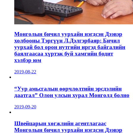
Монголын бичил уурхайн нэгдсэн Дээвэр
холбооны Тэргүүн Л.Дэлгэрбаяр: Бичил
уурхай бол орон нутгийн иргэд байгалийн
баялгаасаа хүртэж буй хамгийн бодит
хэлбэр юм
2019-08-22
“Уур амьсгалын өөрчлөлтийн эрсдэлийн
даатгал” Олон улсын хурал Монголд болно
2019-09-20
Швейцарын хөгжлийн агентлагаас
Монголын бичил уурхайн нэгдсэн Дээвэр