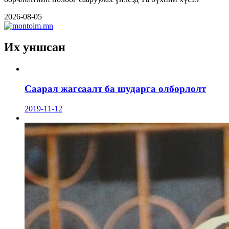
2026-08-05
Их уншсан
Саарал жагсаалт ба шударга олборлолт
2019-11-12