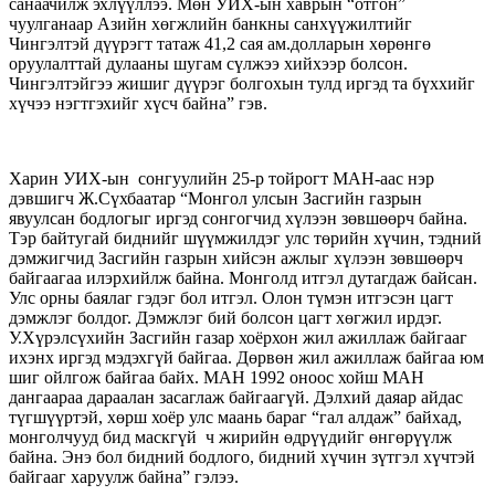
санаачилж эхлүүллээ. Мөн УИХ-ын хаврын “отгон”
чуулганаар Азийн хөгжлийн банкны санхүүжилтийг
Чингэлтэй дүүрэгт татаж 41,2 сая ам.долларын хөрөнгө
оруулалттай дулааны шугам сүлжээ хийхээр болсон.
Чингэлтэйгээ жишиг дүүрэг болгохын тулд иргэд та бүххийг
хүчээ нэгтгэхийг хүсч байна” гэв.
Харин УИХ-ын сонгуулийн 25-р тойрогт МАН-аас нэр
дэвшигч Ж.Сүхбаатар “Монгол улсын Засгийн газрын
явуулсан бодлогыг иргэд сонгогчид хүлээн зөвшөөрч байна.
Тэр байтугай биднийг шүүмжилдэг улс төрийн хүчин, тэдний
дэмжигчид Засгийн газрын хийсэн ажлыг хүлээн зөвшөөрч
байгаагаа илэрхийлж байна. Монголд итгэл дутагдаж байсан.
Улс орны баялаг гэдэг бол итгэл. Олон түмэн итгэсэн цагт
дэмжлэг болдог. Дэмжлэг бий болсон цагт хөгжил ирдэг.
У.Хүрэлсүхийн Засгийн газар хоёрхон жил ажиллаж байгааг
ихэнх иргэд мэдэхгүй байгаа. Дөрвөн жил ажиллаж байгаа юм
шиг ойлгож байгаа байх. МАН 1992 оноос хойш МАН
дангаараа дараалан засаглаж байгаагүй. Дэлхий даяар айдас
түгшүүртэй, хөрш хоёр улс маань бараг “гал алдаж” байхад,
монголчууд бид маскгүй ч жирийн өдрүүдийг өнгөрүүлж
байна. Энэ бол бидний бодлого, бидний хүчин зүтгэл хүчтэй
байгааг харуулж байна” гэлээ.