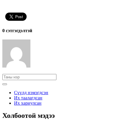
0 cэтгэгдэлтэй
Сүүлд нэмэгдсэн
Их таалагдсан
Их хариулсан
Холбоотой мэдээ