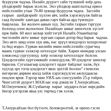
бууруулж чадлаа. Налайх дүүрэгт сайн түлшний хоёр дахь
үйлдвэрийг барьж эхэлсэн. Энэ үйлдвэр ашиглалтад орвол
нийслэлийн утааг 70-80 хувиар бууруулж чадна. Засгийн
газрын шийдвэрийг хүлээн авч, хийж хэрэгжүүлж байгаа
саад бүхнийг хамтдаа даван гарч байгаа ард түмэндээ
баярлалаа. Би жолооч аавын хүү. Засгийн газрын тэргүүн
болоход олон жолоочоос Налайхын замыг шинэчлэх хүсэлт
ирж байв. 60 жил засвар хийгээгүй Налайх-Улаанбаатар
чиглэлийн авто замыг зургаан сарын дотор бид барьж чадлаа.
Энэ авто замд олон хүн амь, нас эрүүл мэндээрээ хохирсоныг
та бид мэднэ. Гурван жилийн өмнө нийслэлийн сурагчид
маань гурван ээлжээр хичээлдэг байв. Харин өнөөдөр улсын
хэмжээнд сургуулиуд хоёр ээлжээр хичээллэдэг болсон.
Цэцэрлэгийн хүртээмжийг нэмэгдүүлж, 99 цэцэрлэг шинээр
барилаа. Сугалаагаар цэцэрлэгт ордог байдлыг халж, бүх
хүүхэд эрх тэгш цэцэрлэгт явах эрхтэй боллоо” гэхчилэн
өнгөрсөн дөрвөн жилд хийж хэрэгжүүлсэн ажлуудаасаа
онцлон ярив. Тэрээр мөн УИХ-ын сонгуулийн 25-р тойрог,
Чингэлтэй дүүрэгт МАН-аас нэр дэвшсэн Т.Аюурсайхан,
М.Оюунчимэг, Ж.Сүхбаатар нарыг шударга ёсыг өөрсдийн
биеэр үлгэрлэж яваа улс төрчид гэж хэлэв.
Т.Аюурсайхан бол бүтээлч, боловсролтой, эх орноо гэсэн