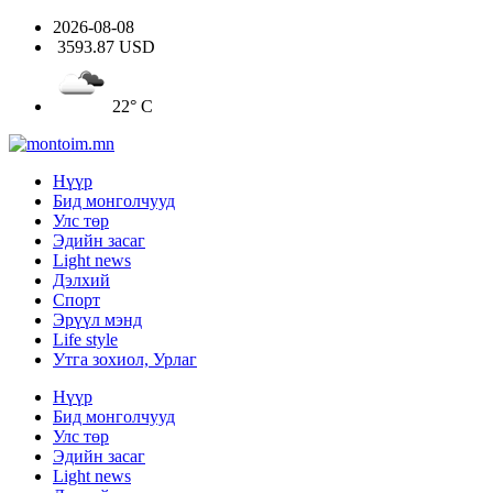
2026-08-08
3593.87 USD
22° C
Нүүр
Бид монголчууд
Улс төр
Эдийн засаг
Light news
Дэлхий
Спорт
Эрүүл мэнд
Life style
Утга зохиол, Урлаг
Нүүр
Бид монголчууд
Улс төр
Эдийн засаг
Light news