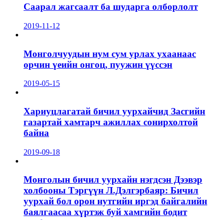
Саарал жагсаалт ба шударга олборлолт
2019-11-12
Монголчуудын нум сум урлах ухаанаас
орчин үеийн онгоц, пуужин үүссэн
2019-05-15
Хариуцлагатай бичил уурхайчид Засгийн
газартай хамтарч ажиллах сонирхолтой
байна
2019-09-18
Монголын бичил уурхайн нэгдсэн Дээвэр
холбооны Тэргүүн Л.Дэлгэрбаяр: Бичил
уурхай бол орон нутгийн иргэд байгалийн
баялгаасаа хүртэж буй хамгийн бодит