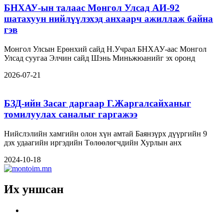
БНХАУ-ын талаас Монгол Улсад АИ-92
шатахуун нийлүүлэхэд анхаарч ажиллаж байна
гэв
Монгол Улсын Ерөнхий сайд Н.Учрал БНХАУ-аас Монгол
Улсад суугаа Элчин сайд Шэнь Миньжюанийг эх оронд
2026-07-21
БЗД-ийн Засаг даргаар Г.Жаргалсайханыг
томилуулах саналыг гаргажээ
Нийслэлийн хамгийн олон хүн амтай Баянзүрх дүүргийн 9
дэх удаагийн иргэдийн Төлөөлөгчдийн Хурлын анх
2024-10-18
Их уншсан