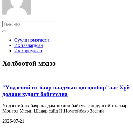
Сүүлд нэмэгдсэн
Их таалагдсан
Их хариулсан
Холбоотой мэдээ
“Үндэсний их баяр наадмын цогцолбор”-ыг Хүй
долоон худагт байгуулна
Үндэсний их баяр наадам зохион байгуулсан дүнгийн талаар
Монгол Улсын Шадар сайд Н.Номтойбаяр Засгий
2026-07-21