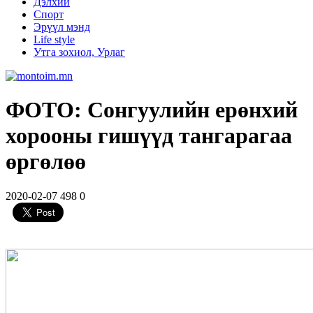
Дэлхий
Спорт
Эрүүл мэнд
Life style
Утга зохиол, Урлаг
ФОТО: Сонгуулийн ерөнхий
хорооны гишүүд тангарагаа
өргөлөө
2020-02-07
498
0