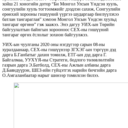
хойш 21 хоногийн дотор “Би Монгол Улсын Үндсэн хууль,
сонгуулийн хууль тогтоомжийг дээдлэн сахиж, Сонгуулийн
ерөнхий хорооны гишүүний үүргээ шударгаар биелүүлэхээ
батлан тангараглая” хэмээн Монгол Улсын Үндсэн хуульд
тангараг өргөнө” гэж заажээ. Энэ дагуу УИХ-ын Төрийн
байгуулалтын байнгын хорооноос СЕХ-ны гишүүний
тангараг өргөх ёслолыг зохион байгуулжээ.
УИХ-ын чуулганы 2020 оны нэгдүгээр сарын 08-ны
хуралдаанаар, СЕХ-ны гишүүнээр ЗГХЭГ-ын тэргүүн дэд
дарга Б.Ганбатыг дахин томилж, ЕТГ-ын дэд дарга Г.
Байгалмаа, УУХҮЯ-ны Стратеги, бодлого төлөвлөлтийн
газрын дарга Э.Батболд, СЕХ-ны Ажлын албаны дарга
Д.Баяндүүрэн, ШЕЗ-ийн гүйцэтгэх нарийн бичгийн дарга
О.Амгаланбаатар нарыг шинээр томилсон билээ.