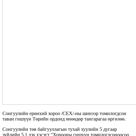
Сонгуулийн ерөнхий хороо /СЕХ/-ны шинээр томилогдсон
таван гишүүн Төрийн ордонд өнөөдөр тангарагаа өргөлөө.
Сонгуулийн төв байгууллагын тухай хуулийн 5 дугаар
зүйлийн 5.1 дэх хэсэгт “Хорооны гишүүн томилогдсоноосоо