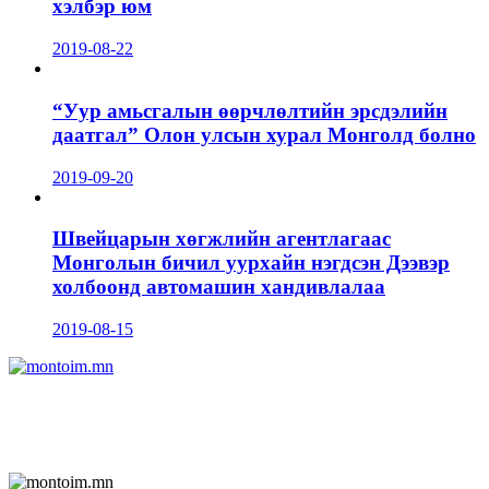
хэлбэр юм
2019-08-22
“Уур амьсгалын өөрчлөлтийн эрсдэлийн
даатгал” Олон улсын хурал Монголд болно
2019-09-20
Швейцарын хөгжлийн агентлагаас
Монголын бичил уурхайн нэгдсэн Дээвэр
холбоонд автомашин хандивлалаа
2019-08-15