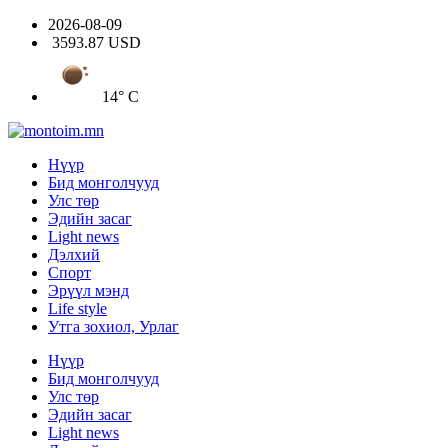
2026-08-09
3593.87 USD
14° C
Нүүр
Бид монголчууд
Улс төр
Эдийн засаг
Light news
Дэлхий
Спорт
Эрүүл мэнд
Life style
Утга зохиол, Урлаг
Нүүр
Бид монголчууд
Улс төр
Эдийн засаг
Light news