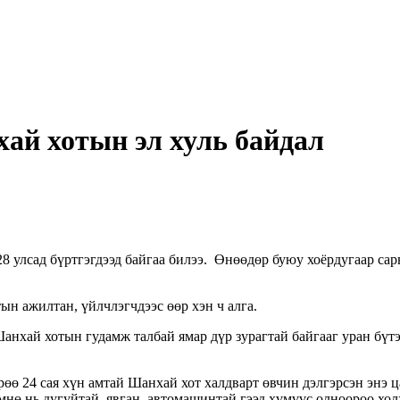
ай хотын эл хуль байдал
 улсад бүртгэгдээд байгаа билээ. Өнөөдөр буюу хоёрдугаар сар
ын ажилтан, үйлчлэгчдээс өөр хэн ч алга.
анхай хотын гудамж талбай ямар дүр зурагтай байгааг уран бүт
рөө 24 сая хүн амтай Шанхай хот халдварт өвчин дэлгэрсэн энэ ц
өмнө нь дугуйтай, явган, автомашинтай гээд хүмүүс олноороо хол