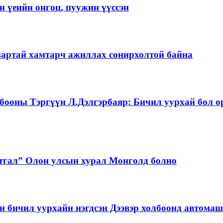
 үеийн онгоц, пуужин үүссэн
зартай хамтарч ажиллах сонирхолтой байна
бооны Тэргүүн Л.Дэлгэрбаяр: Бичил уурхай бол о
тгал” Олон улсын хурал Монголд болно
бичил уурхайн нэгдсэн Дээвэр холбоонд автома