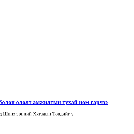
болон ололт амжилтын тухай ном гарчээ
нд Шинэ эриний Хятадын Төвдийг у