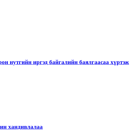
рон нутгийн иргэд байгалийн баялгаасаа хүртэж
шин хандивлалаа