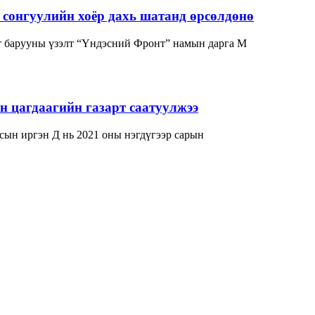
сонгуулийн хоёр дахь шатанд өрсөлдөнө
 барууны үзэлт “Үндэсний Фронт” намын дарга М
 цагдаагийн газарт саатуулжээ
сын иргэн Д нь 2021 оны нэгдүгээр сарын