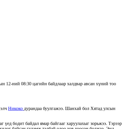
ын 12-ний 08:30 цагийн байдлаар халдвар авсан хүний тоо
ээлч
Никоко
дурандаа буулгажээ. Шанхай бол Хятад улсын
аг үед бодит байдал ямар байгааг харуулахыг зорьжээ. Тэрээр
хидог байсан гудамж талбай одоо хов хоосон болжээ. Энд