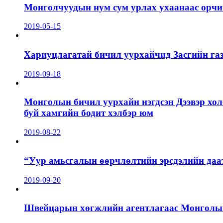
Монголчуудын нум сум урлах ухаанаас орчин
2019-05-15
Хариуцлагатай бичил уурхайчид Засгийн га
2019-09-18
Монголын бичил уурхайн нэгдсэн Дээвэр хол
буй хамгийн бодит хэлбэр юм
2019-08-22
“Уур амьсгалын өөрчлөлтийн эрсдэлийн даа
2019-09-20
Швейцарын хөгжлийн агентлагаас Монголын 