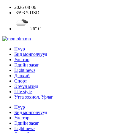
2026-08-06
3593.5 USD
26° C
Нүүр
Бид монголчууд
Улс төр
Эдийн засаг
Light news
Дэлхий
Спорт
Эрүүл мэнд
Life style
Утга зохиол, Урлаг
Нүүр
Бид монголчууд
Улс төр
Эдийн засаг
Light news