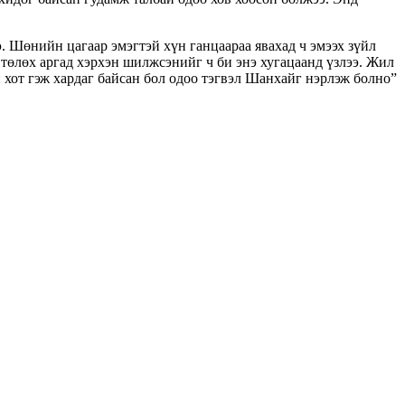
. Шөнийн цагаар эмэгтэй хүн ганцаараа явахад ч эмээх зүйл
төлөх аргад хэрхэн шилжсэнийг ч би энэ хугацаанд үзлээ. Жил
 хот гэж хардаг байсан бол одоо тэгвэл Шанхайг нэрлэж болно”