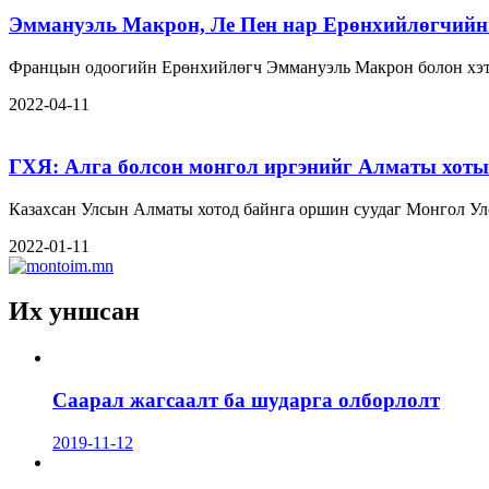
Эммануэль Макрон, Ле Пен нар Ерөнхийлөгчийн 
Францын одоогийн Ерөнхийлөгч Эммануэль Макрон болон хэт
2022-04-11
ГХЯ: Алга болсон монгол иргэнийг Алматы хотын
Казахсан Улсын Алматы хотод байнга оршин суудаг Монгол Ул
2022-01-11
Их уншсан
Саарал жагсаалт ба шударга олборлолт
2019-11-12