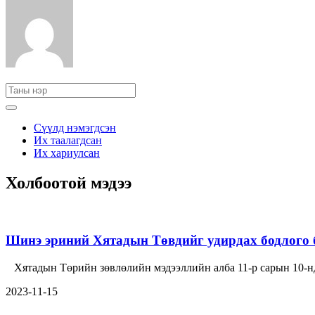
Сүүлд нэмэгдсэн
Их таалагдсан
Их хариулсан
Холбоотой мэдээ
Шинэ эриний Хятадын Төвдийг удирдах бодлого 
Хятадын Төрийн зөвлөлийн мэдээллийн алба 11-р сарын 10-
2023-11-15