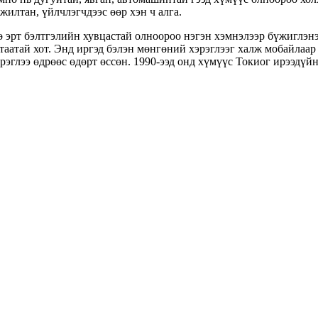
илтан, үйлчлэгчдээс өөр хэн ч алга.
 эрт бэлтгэлийн хувцастай олноороо нэгэн хэмнэлээр бүжиглэнэ
аатай хот. Энд иргэд бэлэн мөнгөний хэрэглээг халж мобайлаар 
эглээ өдрөөс өдөрт өссөн. 1990-ээд онд хүмүүс Токиог ирээдүйн