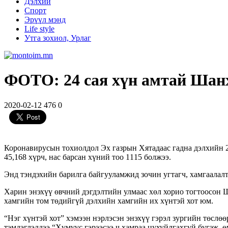
Дэлхий
Спорт
Эрүүл мэнд
Life style
Утга зохиол, Урлаг
ФОТО: 24 сая хүн амтай Шанх
2020-02-12
476
0
Коронавирусын тохиолдол Эх газрын Хятадаас гадна дэлхийн 28
45,168 хүрч, нас барсан хүний тоо 1115 болжээ.
Энд тэндэхийн барилга байгууламжид зочин угтагч, хамгаалалт
Харин энэхүү өвчний дэгдэлтийн улмаас хөл хорио тогтоосон Ш
хамгийн том төдийгүй дэлхийн хамгийн их хүнтэй хот юм.
“Нэг хүнтэй хот” хэмээн нэрлэсэн энэхүү гэрэл зургийн төслөө
тэмдэглэлдээ “Хүмүүс гэрээсээ ч хамраа цухуйлгахгүй бүгэж, 