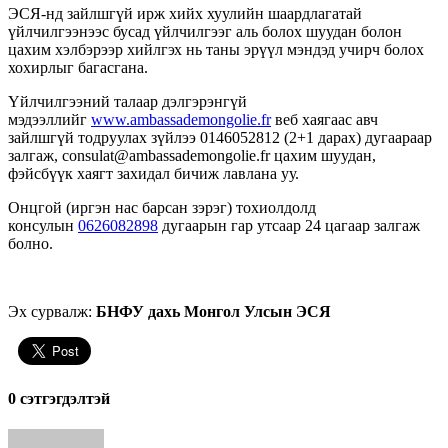
ЭСЯ-нд зайлшгүй ирж хийх хуулийн шаардлагатай
үйлчилгээнээс бусад үйлчилгээг аль болох шуудан болон
цахим хэлбэрээр хийлгэх нь таны эрүүл мэндэд учирч болох
хохирлыг багасгана.
Үйлчилгээний талаар дэлгэрэнгүй
мэдээллийг
www.ambassademongolie.fr
веб хаягаас авч
зайлшгүй тодруулах зүйлээ 0146052812 (2+1 дарах) дугаараар
залгаж, consulat@ambassademongolie.fr цахим шуудан,
фэйсбүүк хаягт захидал бичиж лавлана уу.
Онцгой (иргэн нас барсан зэрэг) тохиолдолд
консулын
0626082898
дугаарын гар утсаар 24 цагаар залгаж
болно.
Эх сурвалж:
БНФУ дахь Монгол Улсын ЭСЯ
0 cэтгэгдэлтэй