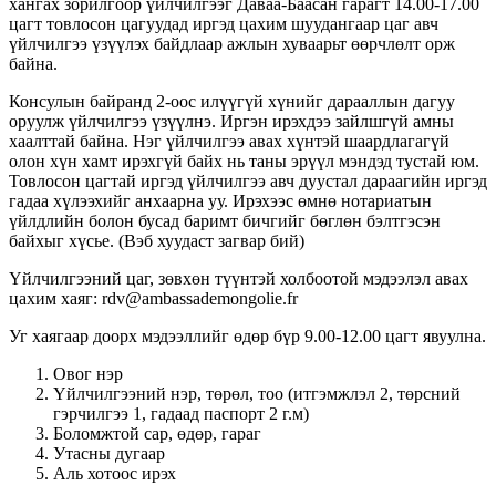
хангах зорилгоор үйлчилгээг Даваа-Баасан гарагт 14.00-17.00
цагт товлосон цагуудад иргэд цахим шуудангаар цаг авч
үйлчилгээ үзүүлэх байдлаар ажлын хуваарьт өөрчлөлт орж
байна.
Консулын байранд 2-оос илүүгүй хүнийг дарааллын дагуу
оруулж үйлчилгээ үзүүлнэ. Иргэн ирэхдээ зайлшгүй амны
хаалттай байна. Нэг үйлчилгээ авах хүнтэй шаардлагагүй
олон хүн хамт ирэхгүй байх нь таны эрүүл мэндэд тустай юм.
Товлосон цагтай иргэд үйлчилгээ авч дуустал дараагийн иргэд
гадаа хүлээхийг анхаарна уу. Ирэхээс өмнө нотариатын
үйлдлийн болон бусад баримт бичгийг бөглөн бэлтгэсэн
байхыг хүсье. (Вэб хуудаст загвар бий)
Үйлчилгээний цаг, зөвхөн түүнтэй холбоотой мэдээлэл авах
цахим хаяг: rdv@ambassademongolie.fr
Уг хаягаар доорх мэдээллийг өдөр бүр 9.00-12.00 цагт явуулна.
Овог нэр
Үйлчилгээний нэр, төрөл, тоо (итгэмжлэл 2, төрсний
гэрчилгээ 1, гадаад паспорт 2 г.м)
Боломжтой сар, өдөр, гараг
Утасны дугаар
Аль хотоос ирэх