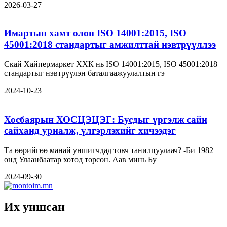
2026-03-27
Имартын хамт олон ISO 14001:2015, ISO
45001:2018 стандартыг амжилттай нэвтрүүллээ
Скай Хайпермаркет ХХК нь ISO 14001:2015, ISO 45001:2018
стандартыг нэвтрүүлэн баталгаажуулалтын гэ
2024-10-23
Хосбаярын ХОСЦЭЦЭГ: Бусдыг үргэлж сайн
сайханд уриалж, үлгэрлэхийг хичээдэг
Та өөрийгөө манай уншигчдад товч танилцуулаач? -Би 1982
онд Улаанбаатар хотод төрсөн. Аав минь Бу
2024-09-30
Их уншсан