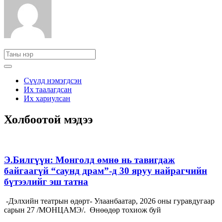
Сүүлд нэмэгдсэн
Их таалагдсан
Их хариулсан
Холбоотой мэдээ
Э.Билгүүн: Монголд өмнө нь тавигдаж
байгаагүй “саунд драм”-д 30 яруу найрагчийн
бүтээлийг эш татна
-Дэлхийн театрын өдөрт- Улаанбаатар, 2026 оны гуравдугаар
сарын 27 /МОНЦАМЭ/. Өнөөдөр тохиож буй