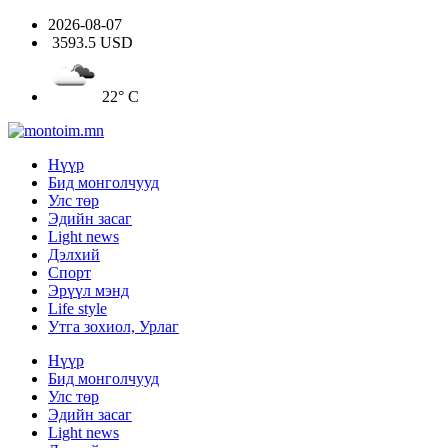
2026-08-07
3593.5 USD
22° C
Нүүр
Бид монголчууд
Улс төр
Эдийн засаг
Light news
Дэлхий
Спорт
Эрүүл мэнд
Life style
Утга зохиол, Урлаг
Нүүр
Бид монголчууд
Улс төр
Эдийн засаг
Light news