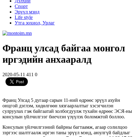
Дэлхий
Спорт
Эрүүл мэнд
Life style
Утга зохиол, Урлаг
Франц улсад байгаа монгол
иргэдийн анхааралд
2020-05-11
411
0
Франц Улсад 5 дугаар сарын 11-ний өдрөөс эрүүл ахуйн
онцгой дэглэм, хөдөлгөөн хязгаарлалтыг хэсэгчилэн
сулруулах гэж байгаатай холбогдуулж тухайн өдрөөс ЭСЯ-ны
консулын үйлчилгээг биечлэн үзүүлэх боломжтой боллоо.
Консулын үйлчилгээний байрны багтаамж, агаар солилцоо
зэргээс шалтгаалж иргэн таны эрүүл мэнд, аюулгүй байдлыг