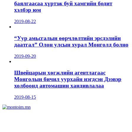
баялгаасаа хүртэж буй хамгийн бодит
хэлбэр юм
2019-08-22
“Уур амьсгалын өөрчлөлтийн эрсдэлийн
даатгал” Олон улсын хурал Монголд болно
2019-09-20
Швейцарын хөгжлийн агентлагаас
Монголын бичил уурхайн нэгдсэн Дээвэр
холбоонд автомашин хандивлалаа
2019-08-15