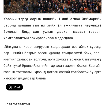
Хаврын тэргүүн сарын шинийн 1-ний өглөө Хийморийн
овоонд шашны зан үйл хийх үйл ажиллагаа явуулахгүй
болохыг Богд хан уулын дархан цаазат газрын
хамгаалалтын захиргаанаас мэдэгдлээ.
Ийнхүү шинэ коронавирусын халдвараас сэргийлэх хүрээнд
сар шинийн баярыг өргөн хүрээнд тэмдэглэхгүй байх, олон
нийтийг хамарсан золголт, арга хэмжээ зохион байгуулахгүй
байх тухай Ерөнхийлөгчийн гаргасан зарлиг болон Засгийн
газрын тогтоолын хүрээнд цагаан сартай холбоотой бүх арга
хэмжээг цуцалсаар байна.
0 cэтгэгдэлтэй