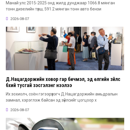
Манай улс 2015-2025 онд жилд дунджаар 1066.8 мянган
тонн дизелийн түлш, 591.2 мянган тонн авто бензи
2026-08-07
Д.Нацагдоржийн ховор гар бичмэл, эд өлгийн зүйлс
бүхий тусгай үзэсгэлэнг нээлээ
Их зохиолч, соён гэгээрүүлэгч Д.Нацагдоржийн амьдралын
замнал, хэрэглэж байсан эд зүйлсийг цогцоор х
2026-08-07