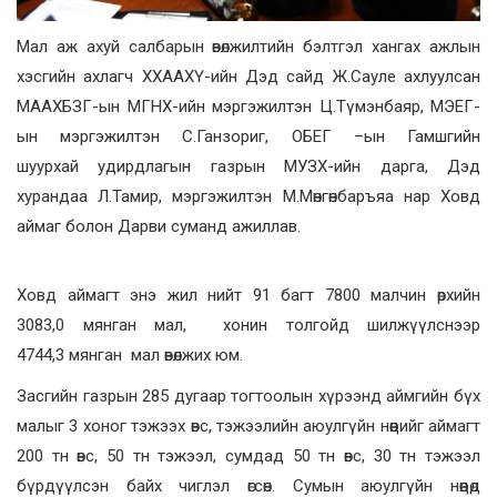
Мал аж ахуй салбарын өвөлжилтийн бэлтгэл хангах ажлын
хэсгийн ахлагч ХХААХҮ-ийн Дэд сайд Ж.Сауле ахлуулсан
МААХБЗГ-ын МГНХ-ийн мэргэжилтэн Ц.Түмэнбаяр, МЭЕГ-
ын мэргэжилтэн С.Ганзориг, ОБЕГ –ын Гамшгийн
шуурхай удирдлагын газрын МУЗХ-ийн дарга, Дэд
хурандаа Л.Тамир, мэргэжилтэн М.Мөнгөнбаръяа нар Ховд
аймаг болон Дарви суманд ажиллав.
Ховд аймагт энэ жил нийт 91 багт 7800 малчин өрхийн
3083,0 мянган мал, хонин толгойд шилжүүлснээр
4744,3 мянган мал өвөлжих юм.
Засгийн газрын 285 дугаар тогтоолын хүрээнд аймгийн бүх
малыг 3 хоног тэжээх өвс, тэжээлийн аюулгүйн нөөцийг аймагт
200 тн өвс, 50 тн тэжээл, сумдад 50 тн өвс, 30 тн тэжээл
бүрдүүлсэн байх чиглэл өгсөн. Сумын аюулгүйн нөөцөд