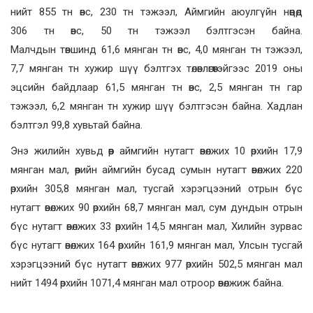
нийт 855 тн өвс, 230 тн тэжээл, Аймгийн аюулгүйн нөөцөд
306 тн өвс, 50 тн тэжээл бэлтгэсэн байна.
Малчдын төвшинд 61,6 мянган тн өвс, 4,0 мянган тн тэжээл,
7,7 мянган тн хужир шүү бэлтгэх төлөвлөгөөтэйгээс 2019 оны
эцсийн байдлаар 61,5 мянган тн өвс, 2,5 мянган тн гар
тэжээл, 6,2 мянган тн хужир шүү бэлтгэсэн байна. Хадлан
бэлтгэл 99,8 хувьтай байна.
Энэ жилийн хувьд өөр аймгийн нутагт өвөлжих 10 өрхийн 17,9
мянган мал, өөрийн аймгийн бусад сумын нутагт өвөлжих 220
өрхийн 305,8 мянган мал, тусгай хэрэгцээний отрын бүс
нутагт өвөлжих 90 өрхийн 68,7 мянган мал, сум дундын отрын
бүс нутагт өвөлжих 33 өрхийн 14,5 мянган мал, Хилийн зурвас
бүс нутагт өвөлжих 164 өрхийн 161,9 мянган мал, Улсын тусгай
хэрэгцээний бүс нутагт өвөлжих 977 өрхийн 502,5 мянган мал
нийт 1494 өрхийн 1071,4 мянган мал отроор өвөлжиж байна.