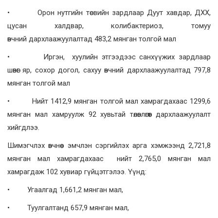
• Орон нутгийн төсвийн зардлаар Дуут хавдар, ДХХ,
цусан халдвар, колибактериоз, томуу
өвчний дархлаажуулалтад 483,2 мянган толгой мал
• Иргэн, хуулийн этгээдээс санхүүжих зардлаар
шөвөг яр, сохор догол, сахуу өвчний дархлаажуулалтад 797,8
мянган толгой мал
• Нийт 1412,9 мянган толгой мал хамрагдахаас 1299,6
мянган мал хамруулж 92 хувьтай төлөвлөгөөт дархлаажуулалт
хийгдлээ.
Шимэгчлэх өвчнөөс эмчлэн сэргийлэх арга хэмжээнд 2,721,8
мянган мал хамрагдахаас нийт 2,765,0 мянган мал
хамрагдаж 102 хувиар гүйцэтгэлээ. Үүнд:
• Угаалгад 1,661,2 мянган мал,
• Туулгалтанд 657,9 мянган мал,