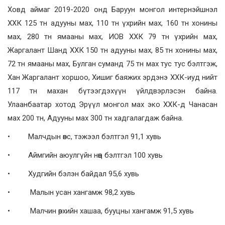
Ховд аймаг 2019-2020 онд Баруун монгол интернэйшнэл
ХХК 125 тн адууны мах, 110 тн үхрийн мах, 160 тн хонины
мах, 280 тн ямааны мах, ИОВ ХХК 79 тн үхрийн мах,
Жаргалант Шанд ХХК 150 тн адууны мах, 85 тн хонины мах,
72 тн ямааны мах, Булган суманд 75 тн мах тус тус бэлтгэж,
Хан Жаргалант хоршоо, Хишиг баяжих эрдэнэ ХХК-иуд нийт
117 тн махан бүтээгдэхүүн үйлдвэрлэсэн байна.
Улаанбаатар хотод Эрүүл монгол мах эко ХХК-д Чанасан
мах 200 тн, Адууны мах 300 тн хадгалагдаж байна.
• Малчдын өвс, тэжээл бэлтгэл 91,1 хувь
• Аймгийн аюулгүйн нөөц бэлтгэл 100 хувь
• Худгийн бэлэн байдал 95,6 хувь
• Малын усан хангамж 98,2 хувь
• Малчин өрхийн хашаа, бууцны хангамж 91,5 хувь