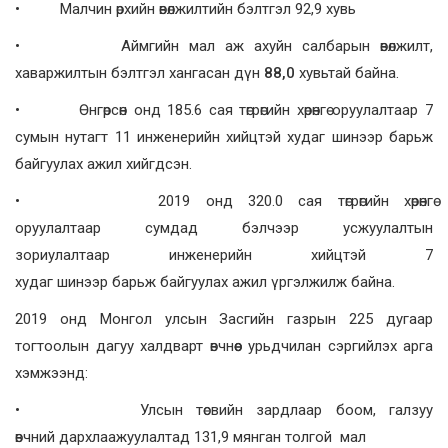
• Малчин өрхийн өвөлжилтийн бэлтгэл 92,9 хувь
• Аймгийн мал аж ахуйн салбарын өвөлжилт,
хаваржилтын бэлтгэл хангасан дүн
88,0
хувьтай байна.
• Өнгөрсөн онд 185.6 сая төгрөгийн хөрөнгө оруулалтаар 7
сумын нутагт 11 инженерийн хийцтэй худаг шинээр барьж
байгуулах ажил хийгдсэн.
• 2019 онд 320.0 сая төгрөгийн хөрөнгө
оруулалтаар сумдад бэлчээр усжуулалтын
зориулалтаар инженерийн хийцтэй 7
худаг шинээр барьж байгуулах ажил үргэлжилж байна.
2019 онд Монгол улсын Засгийн газрын 225 дугаар
тогтоолын дагуу халдварт өвчнөөс урьдчилан сэргийлэх арга
хэмжээнд:
• Улсын төсвийн зардлаар боом, галзуу
өвчний дархлаажуулалтад 131,9 мянган толгой мал