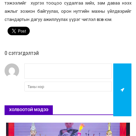
тэжээлийг хүргэх тооцоо судалгаа хийх, зам даваа нээх
ажлыг зохион байгуулах, орон нутгийн махны үйлдвэрийг
стандартын дагуу ажиллуулах үүрэг чиглэл өгсөн юм.
0 cэтгэгдэлтэй
ХОЛБООТОЙ МЭДЭЭ