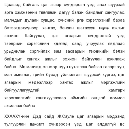
Цаашид байгаль цаг агаар хүндэрсэн үед авах шуурхай
арга хэмжээний төлөвлөгөөний дагуу бэлэн байдлыг хангуулах,
малчдыг дулаан хувцас, хүнсний, өргөн хэрэглээний бараа
бүтээгдэхүүнээр хангах, бензин шатахуун нөөцлөх ажлыг
зохион байгуулах, цаг агаарын хүндрэлтэй үед
тээврийн хэрэгслийн хөдөлгөөнд саад учруулах явдлаас
урьдчилан сэргийлэх зам засварын техникийн бэлэн
байдлыг хангах ажлыг зохион байгуулан ажиллаж
байна. Мөн малчид олноор нүүн нутаглаж байгаа газарт хүн,
мал эмнэлэг, төрийн бусад үйлчилгээг шуурхай хүргэх, цаг
агаарын мэдээллээр хангах ажлыг мэргэжлийн
байгууллагуудтай хамтарч
хэрэгжилтийг хангахуулахаар аймгийн онцгой комисс
ажиллаж байна
ХХААХҮ-ийн Дэд сайд Ж.Сауле цаг агаарын мэдээнд
тулгуурлан өвөлжилт хүндэрсэн үед цаг алдалгүй өвс