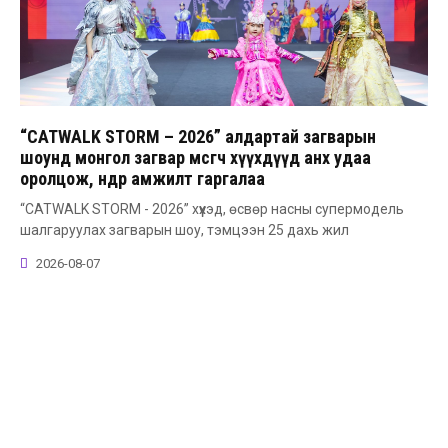
“CATWALK STORM – 2026” алдартай загварын
шоунд монгол загвар өмсөгч хүүхдүүд анх удаа
оролцож, өндөр амжилт гаргалаа
“CATWALK STORM - 2026” хүүхэд, өсвөр насны супермодель
шалгаруулах загварын шоу, тэмцээн 25 дахь жил
2026-08-07