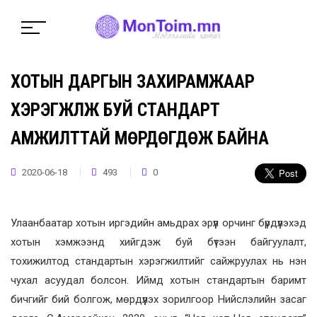
ХОТЫН ДАРГЫН ЗАХИРАМЖААР
ХЭРЭГЖҮҮЛЖ БУЙ СТАНДАРТ
АМЖИЛТТАЙ МӨРДӨГДӨЖ БАЙНА
2020-06-18
493
0
Улаанбаатар хотын иргэдийн амьдрах эрүүл орчинг бүрдүүлэхэд
хотын хэмжээнд хийгдэж буй бүтээн байгуулалт,
тохижилтод стандартын хэрэгжилтийг сайжруулах нь нэн
чухал асуудал болсон. Иймд хотын стандартын баримт
бичгийг бий болгож, мөрдүүлэх зорилгоор Нийслэлийн засаг