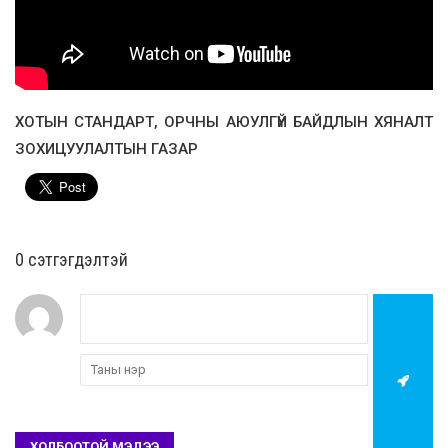
ХОТЫН СТАНДАРТ, ОРЧНЫ АЮУЛГҮЙ БАЙДЛЫН ХЯНАЛТ
ЗОХИЦУУЛАЛТЫН ГАЗАР
0 cэтгэгдэлтэй
ХОЛБООТОЙ МЭДЭЭ