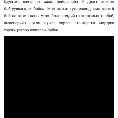
буулгаж, шинэчлэх ажил нийслэлийн 9 дүүрэгт зохион
байгууллагдаж байна. Мөн хотын гудамжинд эмх цэгцгүй
байгаа цахилгааны утас, болон хүүхдийн тоглоомын талбай,
инженерийн шугам сүлжээ зэрэгт стандартыг мөрдүүлж
хэрэгжүүлэхээр ажиллаж байна.