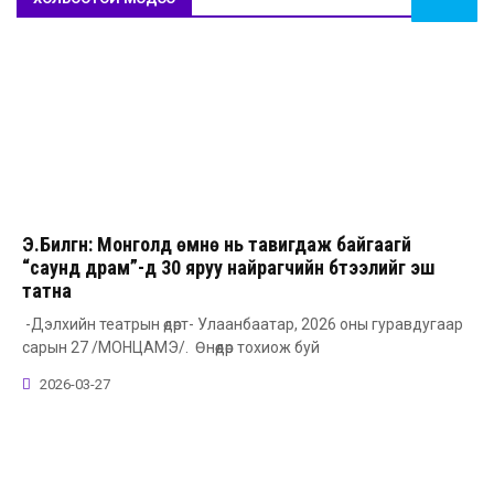
Э.Билгүүн: Монголд өмнө нь тавигдаж байгаагүй
“саунд драм”-д 30 яруу найрагчийн бүтээлийг эш
татна
-Дэлхийн театрын өдөрт- Улаанбаатар, 2026 оны гуравдугаар
сарын 27 /МОНЦАМЭ/. Өнөөдөр тохиож буй
2026-03-27