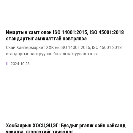
Имартын хамт олон ISO 14001:2015, ISO 45001:2018
стандартыг амжилттай нэвтрүүллээ
Скай Хайпермаркет ХХК нь ISO 14001:2015, ISO 45001:2018
стандартыг нэвтрүүлэн баталгаажуулалтын гэ
2024-10-23
Хосбаярын ХОСЦЭЦЭГ: Бусдыг үргэлж сайн сайханд
уриалж, үлгэрлэхийг хичээдэг