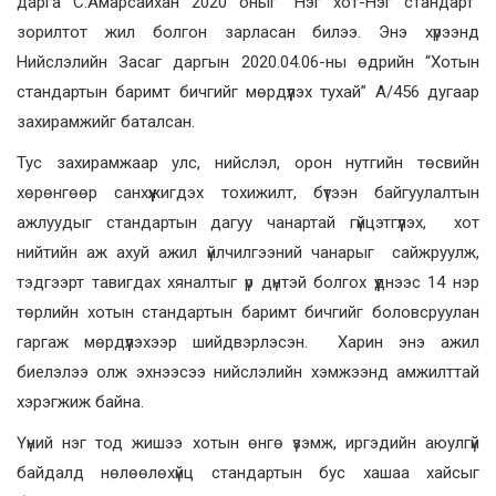
дарга С.Амарсайхан 2020 оныг “Нэг хот-Нэг стандарт”
зорилтот жил болгон зарласан билээ. Энэ хүрээнд
Нийслэлийн Засаг даргын 2020.04.06-ны өдрийн “Хотын
стандартын баримт бичгийг мөрдүүлэх тухай” А/456 дугаар
захирамжийг баталсан.
Тус захирамжаар улс, нийслэл, орон нутгийн төсвийн
хөрөнгөөр санхүүжигдэх тохижилт, бүтээн байгуулалтын
ажлуудыг стандартын дагуу чанартай гүйцэтгүүлэх, хот
нийтийн аж ахуй ажил үйлчилгээний чанарыг сайжруулж,
тэдгээрт тавигдах хяналтыг үр дүнтэй болгох үүднээс 14 нэр
төрлийн хотын стандартын баримт бичгийг боловсруулан
гаргаж мөрдүүлэхээр шийдвэрлэсэн. Харин энэ ажил
биелэлээ олж эхнээсээ нийслэлийн хэмжээнд амжилттай
хэрэгжиж байна.
Үүний нэг тод жишээ хотын өнгө үзэмж, иргэдийн аюулгүй
байдалд нөлөөлөхүйц стандартын бус хашаа хайсыг