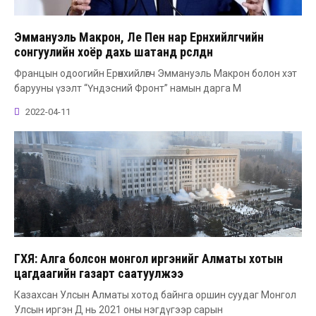
Эммануэль Макрон, Ле Пен нар Ерөнхийлөгчийн
сонгуулийн хоёр дахь шатанд өрсөлдөнө
Францын одоогийн Ерөнхийлөгч Эммануэль Макрон болон хэт
барууны үзэлт “Үндэсний Фронт” намын дарга М
2022-04-11
ГХЯ: Алга болсон монгол иргэнийг Алматы хотын
цагдаагийн газарт саатуулжээ
Казахсан Улсын Алматы хотод байнга оршин суудаг Монгол
Улсын иргэн Д нь 2021 оны нэгдүгээр сарын