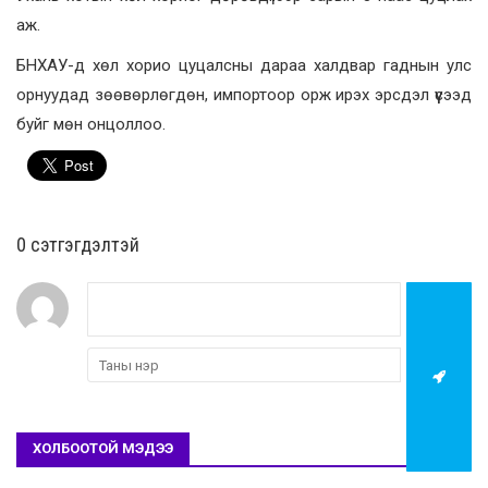
аж.
БНХАУ-д хөл хорио цуцалсны дараа халдвар гаднын улс
орнуудад зөөвөрлөгдөн, импортоор орж ирэх эрсдэл үүсээд
буйг мөн онцоллоо.
0 cэтгэгдэлтэй
ХОЛБООТОЙ МЭДЭЭ