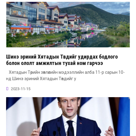
Шинэ эриний Хятадын Төвдийг удирдах бодлого
болон ололт амжилтын тухай ном гарчээ
Хятадын Төрийн зөвлөлийн мэдээллийн алба 11-р сарын 10-
нд Шинэ эриний Хятадын Төвдийг у
2023-11-15