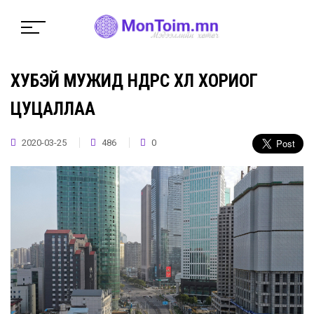
ХУБЭЙ МУЖИД ӨНӨӨДРӨӨС ХӨЛ ХОРИОГ
ЦУЦАЛЛАА
2020-03-25
486
0