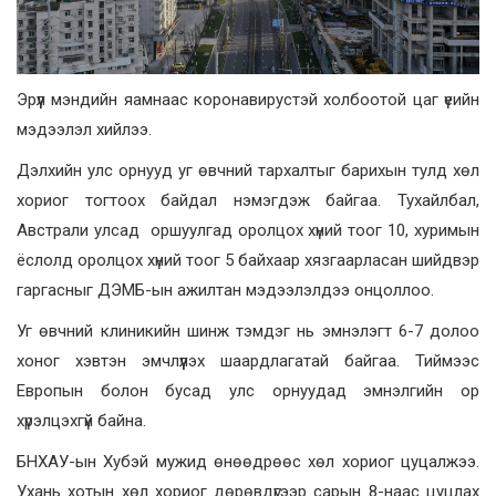
Эрүүл мэндийн яамнаас коронавирустэй холбоотой цаг үеийн
мэдээлэл хийлээ.
Дэлхийн улс орнууд уг өвчний тархалтыг барихын тулд хөл
хориог тогтоох байдал нэмэгдэж байгаа. Тухайлбал,
Австрали улсад оршуулгад оролцох хүний тоог 10, хуримын
ёслолд оролцох хүний тоог 5 байхаар хязгаарласан шийдвэр
гаргасныг ДЭМБ-ын ажилтан мэдээлэлдээ онцоллоо.
Уг өвчний клиникийн шинж тэмдэг нь эмнэлэгт 6-7 долоо
хоног хэвтэн эмчлүүлэх шаардлагатай байгаа. Тиймээс
Европын болон бусад улс орнуудад эмнэлгийн ор
хүрэлцэхгүй байна.
БНХАУ-ын Хубэй мужид өнөөдрөөс хөл хориог цуцалжээ.
Ухань хотын хөл хориог дөрөвдүгээр сарын 8-наас цуцлах