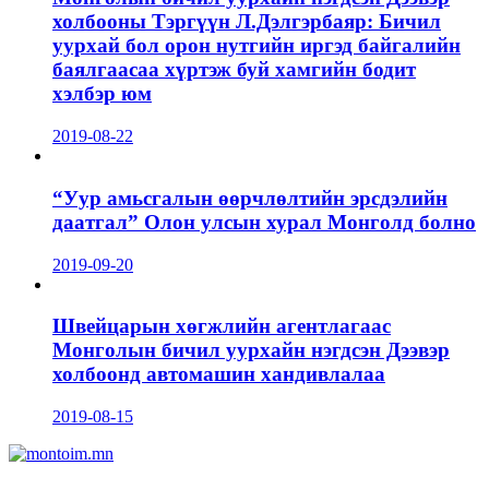
холбооны Тэргүүн Л.Дэлгэрбаяр: Бичил
уурхай бол орон нутгийн иргэд байгалийн
баялгаасаа хүртэж буй хамгийн бодит
хэлбэр юм
2019-08-22
“Уур амьсгалын өөрчлөлтийн эрсдэлийн
даатгал” Олон улсын хурал Монголд болно
2019-09-20
Швейцарын хөгжлийн агентлагаас
Монголын бичил уурхайн нэгдсэн Дээвэр
холбоонд автомашин хандивлалаа
2019-08-15