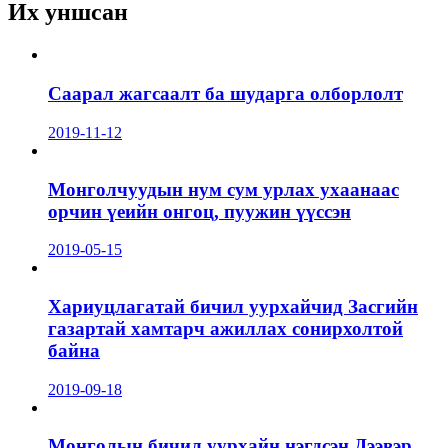
Их уншсан
Саарал жагсаалт ба шударга олборлолт
2019-11-12
Монголчуудын нум сум урлах ухаанаас
орчин үеийн онгоц, пуужин үүссэн
2019-05-15
Хариуцлагатай бичил уурхайчид Засгийн
газартай хамтарч ажиллах сонирхолтой
байна
2019-09-18
Монголын бичил уурхайн нэгдсэн Дээвэр