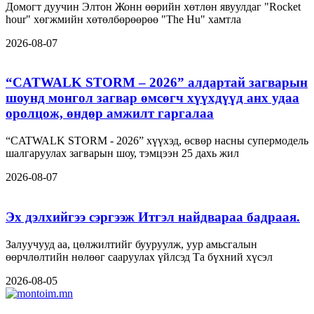
Домогт дуучин Элтон Жонн өөрийн хөтлөн явуулдаг "Rocket
hour" хөгжмийн хөтөлбөрөөрөө "The Hu" хамтла
2026-08-07
“CATWALK STORM – 2026” алдартай загварын
шоунд монгол загвар өмсөгч хүүхдүүд анх удаа
оролцож, өндөр амжилт гаргалаа
“CATWALK STORM - 2026” хүүхэд, өсвөр насны супермодель
шалгаруулах загварын шоу, тэмцээн 25 дахь жил
2026-08-07
Эх дэлхийгээ сэргээж Итгэл найдвараа бадраая.
Залуучууд аа, цөлжилтийг бууруулж, уур амьсгалын
өөрчлөлтийн нөлөөг сааруулах үйлсэд Та бүхний хүсэл
2026-08-05