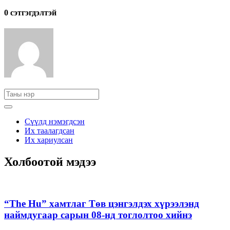
0 cэтгэгдэлтэй
Сүүлд нэмэгдсэн
Их таалагдсан
Их хариулсан
Холбоотой мэдээ
“The Hu” хамтлаг Төв цэнгэлдэх хүрээлэнд
наймдугаар сарын 08-нд тоглолтоо хийнэ