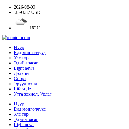
2026-08-09
3593.87 USD
16° C
Нүүр
Бид монголчууд
Улс төр
Эдийн засаг
Light news
Дэлхий
Спорт
Эрүүл мэнд
Life style
Утга зохиол, Урлаг
Нүүр
Бид монголчууд
Улс төр
Эдийн засаг
Light news