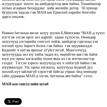
асуудлуудыг эхнээс нь шийдвэрлээд явж байна. Улаанбаатар
хотын агаарын бохирдлыг хоёр жилийн дотор 50 хувиар
бууруулж чадсан гэж МАН-ын Ерөнхий нарийн бичгийн
дарга онцлов.
Намын батлахаа авсан залуу хуульч Б.Мөнхзаяа “МАН-д хүчээ
нэгтгэж элсэж орох энэ өдрийг удаан хүлээсэн. Өнөөдөр
залуучууд улстөрийн сонголт хийж, шийдвэр гаргахад хэн
нэгний цүнх баригч болох гэж байна гэж шүүмжилдэг.
Биднийг ч ингэж ярихыг үгүйсгэхгүй. Монголчууд
залуучуудаа энэ юу хийж чадах вэ, өөрийгөө яая гэж байж
юун улс орны хөгжлийн төлөө явах вэ гэх мэтчилэнгээр
голдог. Тэгсэн хэрнээ залуучууд юу ч хийхгүй байна гэж
шүүмжилдэг. Улс орны хөгжилд залуучууд бидний дуу
хоолой,хүч зайлшгүй хэрэгтэй байгаа учраас бид өнөөдөр
сайн дураараа МАН-д элсэж, батлахаа авч байна” гэлээ.
МАН-ын сонгуулийн штаб