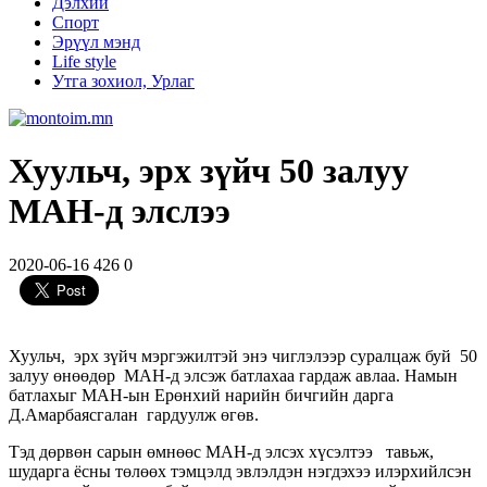
Дэлхий
Спорт
Эрүүл мэнд
Life style
Утга зохиол, Урлаг
Хуульч, эрх зүйч 50 залуу
МАН-д элслээ
2020-06-16
426
0
Хуульч, эрх зүйч мэргэжилтэй энэ чиглэлээр суралцаж буй 50
залуу өнөөдөр МАН-д элсэж батлахаа гардаж авлаа. Намын
батлахыг МАН-ын Ерөнхий нарийн бичгийн дарга
Д.Амарбаясгалан гардуулж өгөв.
Тэд дөрвөн сарын өмнөөс МАН-д элсэх хүсэлтээ тавьж,
шударга ёсны төлөөх тэмцэлд эвлэлдэн нэгдэхээ илэрхийлсэн