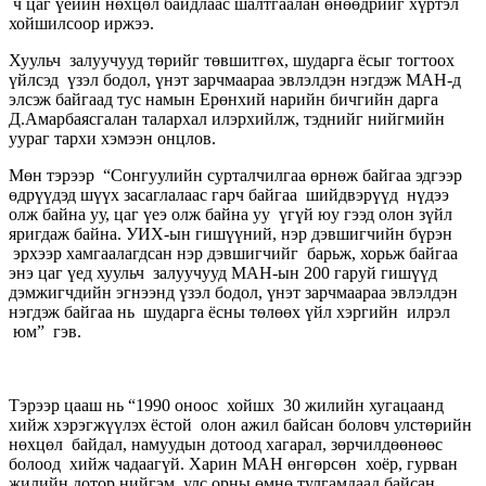
ч цаг үеийн нөхцөл байдлаас шалтгаалан өнөөдрийг хүртэл
хойшилсоор иржээ.
Хуульч залуучууд төрийг төвшитгөх, шударга ёсыг тогтоох
үйлсэд үзэл бодол, үнэт зарчмаараа эвлэлдэн нэгдэж МАН-д
элсэж байгаад тус намын Ерөнхий нарийн бичгийн дарга
Д.Амарбаясгалан талархал илэрхийлж, тэднийг нийгмийн
уураг тархи хэмээн онцлов.
Мөн тэрээр “Сонгуулийн сурталчилгаа өрнөж байгаа эдгээр
өдрүүдэд шүүх засаглалаас гарч байгаа шийдвэрүүд нүдээ
олж байна уу, цаг үеэ олж байна уу үгүй юу гээд олон зүйл
яригдаж байна. УИХ-ын гишүүний, нэр дэвшигчийн бүрэн
эрхээр хамгаалагдсан нэр дэвшигчийг барьж, хорьж байгаа
энэ цаг үед хуульч залуучууд МАН-ын 200 гаруй гишүүд
дэмжигчдийн эгнээнд үзэл бодол, үнэт зарчмаараа эвлэлдэн
нэгдэж байгаа нь шударга ёсны төлөөх үйл хэргийн илрэл
юм” гэв.
Тэрээр цааш нь “1990 оноос хойшх 30 жилийн хугацаанд
хийж хэрэгжүүлэх ёстой олон ажил байсан боловч улстөрийн
нөхцөл байдал, намуудын дотоод хагарал, зөрчилдөөнөөс
болоод хийж чадаагүй. Харин МАН өнгөрсөн хоёр, гурван
жилийн дотор нийгэм, улс орны өмнө тулгамдаад байсан