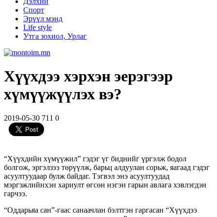
Дэлхий
Спорт
Эрүүл мэнд
Life style
Утга зохиол, Урлаг
Хүүхдээ хэрхэн эерэгээр
хүмүүжүүлэх вэ?
2019-05-30
711
0
“Хүүхдийн хүмүүжил” гэдэг үг биднийг үргэлж бодол
болгож, эргэлзээ төрүүлж, барьц алдуулан сорьж, яагаад гэдэг
асуултуудаар булж байдаг. Тэгвэл энэ асуултуудад
мэргэжлийнхэн хариулт өгсөн нэгэн гарын авлага хэвлэгдэн
гарчээ.
“Оддарьяа сан”-гаас санаачлан бэлтгэн гаргасан “Хүүхдээ