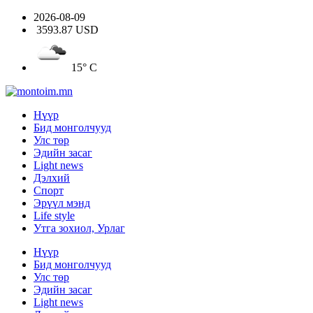
2026-08-09
3593.87 USD
15° C
Нүүр
Бид монголчууд
Улс төр
Эдийн засаг
Light news
Дэлхий
Спорт
Эрүүл мэнд
Life style
Утга зохиол, Урлаг
Нүүр
Бид монголчууд
Улс төр
Эдийн засаг
Light news