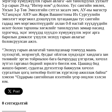
эерэгээр хүмүүжүүлэх гарын авлага”-ын танилцуулах уулзалт
5-р сарын 29-нд “Интер ном”-д боллоо. Тус сангийн зөвлөх,
Улсын 3-р Төв Эмнэлгийн сэтгэл засалч эмч, АУ-ны магистр
Ч.Ганцэцэг АНУ-ын Жорж Вашингтоны Их Сургуулийн
эмнэлэгт мэргэжил дээшлүүлэх хугацаандаа тус сангийн
гадаад эмч мэргэжилтнүүдийг ахлан 0-8 настай хүүхдүүдийн
өсөлт болон тархины хөгжлийг танилцуулах замаар насанд
хүрэгчид, эцэг эхчүүдэд хүүхдээ хүмүүжүүлэх эерэг арга
барилын дэмжлэг үзүүлэх энэхүү гарын авлагыг
боловсруулсан ажээ.
“Энэхүү гарын авлагатай танилцсанаар томчууд маань
хүлээцтэй, энэрэнгүй, бусдыг ойлгож хүндэлдэг хандлага зан
төлөвийг эргэн тойрныхоо бага балчруудад үлгэрлэж, хичээл
зүтгэл гаргавал бидний зорилго биелэх юм. Цаашид бид
жишээ баримт, судалгаа дүгнэлтээр баяжуулж хичээл
сургалтын цогц хөтөлбөр бэлтгэж хүргэхээр ажиллаж байна“
хэмээн “Оддарьяа сангийнхан нээлтийн үеэр онцлон хэлсэн
юм.
0 cэтгэгдэлтэй