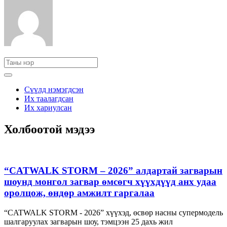
Сүүлд нэмэгдсэн
Их таалагдсан
Их хариулсан
Холбоотой мэдээ
“CATWALK STORM – 2026” алдартай загварын
шоунд монгол загвар өмсөгч хүүхдүүд анх удаа
оролцож, өндөр амжилт гаргалаа
“CATWALK STORM - 2026” хүүхэд, өсвөр насны супермодель
шалгаруулах загварын шоу, тэмцээн 25 дахь жил