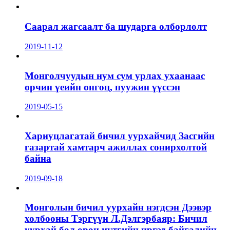
Саарал жагсаалт ба шударга олборлолт
2019-11-12
Монголчуудын нум сум урлах ухаанаас
орчин үеийн онгоц, пуужин үүссэн
2019-05-15
Хариуцлагатай бичил уурхайчид Засгийн
газартай хамтарч ажиллах сонирхолтой
байна
2019-09-18
Монголын бичил уурхайн нэгдсэн Дээвэр
холбооны Тэргүүн Л.Дэлгэрбаяр: Бичил
уурхай бол орон нутгийн иргэд байгалийн