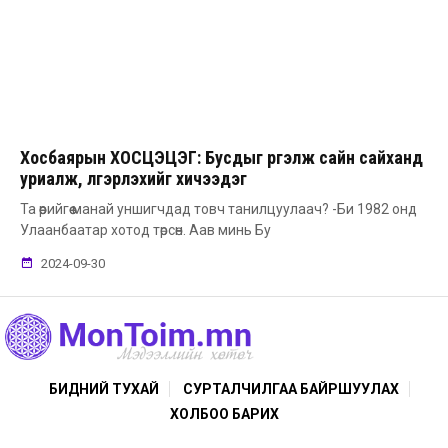
Хосбаярын ХОСЦЭЦЭГ: Бусдыг үргэлж сайн сайханд
уриалж, үлгэрлэхийг хичээдэг
Та өөрийгөө манай уншигчдад товч танилцуулаач? -Би 1982 онд
Улаанбаатар хотод төрсөн. Аав минь Бу
2024-09-30
БИДНИЙ ТУХАЙ
СУРТАЛЧИЛГАА БАЙРШУУЛАХ
ХОЛБОО БАРИХ