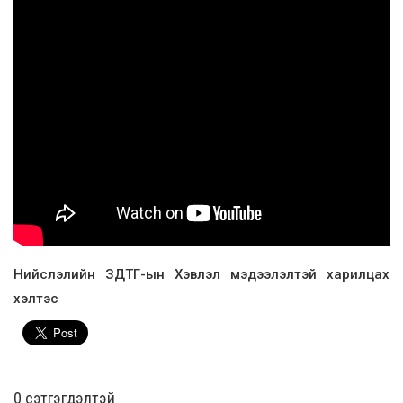
Нийслэлийн ЗДТГ-ын Хэвлэл мэдээлэлтэй харилцах
хэлтэс
0 cэтгэгдэлтэй