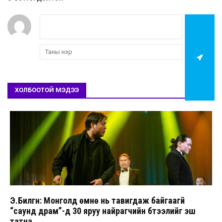
ХОЛБООТОЙ МЭДЭЭ
Э.Билгүүн: Монголд өмнө нь тавигдаж байгаагүй
“саунд драм”-д 30 яруу найрагчийн бүтээлийг эш
татна