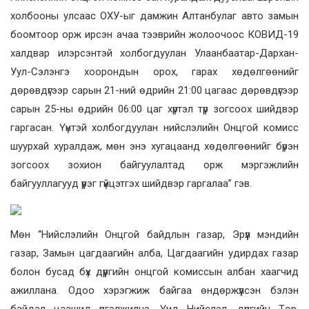
холбооны улсаас ОХУ-ыг дамжин Алтанбулаг авто замын
боомтоор орж ирсэн ачаа тээврийн жолоочоос КОВИД-19
халдвар илэрсэнтэй холбогдуулан Улаанбаатар-Дархан-
Уул-Сэлэнгэ хоорондын орох, гарах хөдөлгөөнийг
дөрөвдүгээр сарын 21-ний өдрийн 21:00 цагаас дөрөвдүгээр
сарын 25-ны өдрийн 06:00 цаг хүртэл түр зогсоох шийдвэр
гаргасан. Үүнтэй холбогдуулан нийслэлийн Онцгой комисс
шуурхай хуралдаж, мөн энэ хугацаанд хөдөлгөөнийг бүрэн
зогсоох зохион байгуулалтад орж мэргэжлийн
байгууллагууд үүрэг гүйцэтгэх шийдвэр гаргалаа” гэв.
Мөн “Нийслэлийн Онцгой байдлын газар, Эрүүл мэндийн
газар, Замын цагдаагийн алба, Цагдаагийн удирдах газар
болон бусад бүх дүүргийн онцгой комиссын албан хаагчид
ажиллана. Одоо хэрэгжиж байгаа өндөржүүлсэн бэлэн
байдал цаашид үргэлжилнэ. Үүнд Нийслэл, дүүргийн Төр,