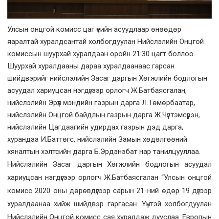
Улсын онцгой комисс цаг үеийн асуудлаар өнөөдөр
яаралтай хуралдсантай холбогдуулан Нийслэлийн Онцгой
комиссын шуурхай хуралдаан оройн 21:30 цагт боллоо.
Шуурхай хуралдааны дараа хуралдаанаас гарсан
шийдвэрийг нийслэлийн Засаг даргын Хөгжлийн бодлогын
асуудал хариуцсан нэгдүгээр орлогч Ж.Батбаясгалан,
нийслэлийн Эрүүл мэндийн газрын дарга Л.Төмөрбаатар,
нийслэлийн Онцгой байдлын газрын дарга Ж.Чүлтэмсүрэн,
нийслэлийн Цагдаагийн удирдах газрын дэд дарга,
хурандаа И.Баттөгс, нийслэлийн Замын хөдөлгөөний
хяналтын хэлтсийн дарга Б.Эрдэнэбат нар танилцууллаа.
Нийслэлийн Засаг даргын Хөгжлийн бодлогын асуудал
хариуцсан нэгдүгээр орлогч Ж.Батбаясгалан “Улсын онцгой
комисс 2020 оны дөрөвдүгээр сарын 21-ний өдөр 19 дүгээр
хуралдаанаа хийж шийдвэр гаргасан. Үүнтэй холбогдуулан
Нийслэлийн Онцгой комисс сая хуралдаж дууслаа. Европын