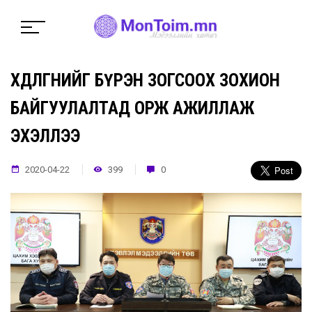
ХӨДӨЛГӨӨНИЙГ БҮРЭН ЗОГСООХ ЗОХИОН
БАЙГУУЛАЛТАД ОРЖ АЖИЛЛАЖ
ЭХЭЛЛЭЭ
2020-04-22
399
0