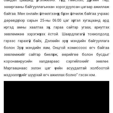
захиргааны байгууллагынхан хорогдуулсан цагаар ажиллаж
байгаа. Мөн онлайн үйлчилгээнүүд бүрэн үйлчилж байгаа учраас
дөрөвдүгээр сарын 25-ны 06:00 цаг хүртэл хугацаанд ард
иргэд амны хаалтаа зүүх, гараа сайтар угаах, ариутгах
зөвлөмжөө хэрэгжүүлэх ёстой. Шаардлагагүй тохиолдолд
гэрээс гарахгүй байх, Дэлхийн эрүүл мэндийн байгууллага
болон Эрүүл мэндийн яам, Онцгой комиссоос өгч байгаа
зөвлөмжийг сайтар биелүүлж, өөрийгөө болон бусдыг
коронавирусийн халдвараас сэргийлэхийг зөвлөе.
Маргаашнаас эхлэн цаг үеийн асуудалтай холбоотой
мэдээллүүдийг шуурхай өгч ажиллах болно” гэсэн юм.