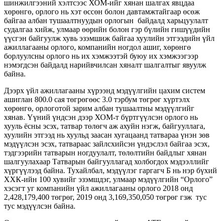
шинжилгээний хэлтсээс ХОМ-ийг хянан шалгах явцдаа
хөрөнгө, орлого нь хэт өссөн болон давтамжтайгаар өсөж
байгаа албан тушаалтнуудын орлогын байдалд харьцуулалт
судалгаа хийж, улмаар өөрийн болон гэр бүлийн гишүүдийн
үүсгэн байгуулж хувь эзэмшиж байгаа хуулийн этгээдийн үйл
ажиллагааны орлого, компанийн ногдол ашиг, хөрөнгө
борлуулсны орлого нь их хэмжээтэй буюу их хэмжээгээр
нэмэгдсэн байдалд нарийвчилсан хяналт шалгалтыг явуулж
байна.
Дээрх үйл ажиллагааны хүрээнд мэдүүлгийн цахим систем
ашиглан 800.0 сая төгрөгөөс 3.0 тэрбум төгрөг хүртэлх
хөрөнгө, орлоготой зарим албан тушаалтны мэдүүлгийг
хянав. Үүний үндсэн дээр ХОМ-т бүртгүүлсэн орлого нь
хууль ёсны эсэх, татвар төлөгч аж ахуйн нэгж, байгууллага,
хуулийн этгээд нь хуульд заасан хугацаанд татвараа үнэн зөв
мэдүүлсэн эсэх, татвараас зайлсхийсэн үндэслэл байгаа эсэх,
тэдгээрийн татварын ногдуулалт, төлөлтийн байдлыг хянан
шалгуулахаар Татварын байгууллагад холбогдох мэдээллийг
хүргүүлээд байна. Тухайлбал, мэдүүлэг гаргагч Б нь нэр бүхий
ХХК-ийн 100 хувийг эзэмшдэг, улмаар мэдүүлгийн “Орлого”
хэсэгт уг компанийн үйл ажиллагааны орлого 2018 онд
2,428,179,400 төгрөг, 2019 онд 3,169,350,050 төгрөг гэж тус
тус мэдүүлсэн байна.