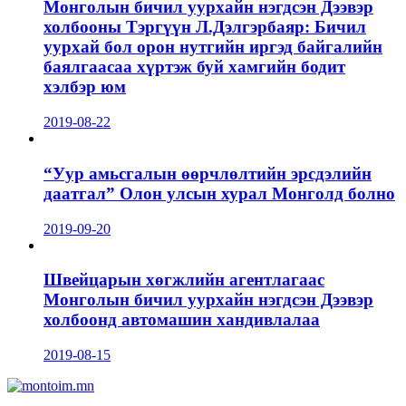
Монголын бичил уурхайн нэгдсэн Дээвэр
холбооны Тэргүүн Л.Дэлгэрбаяр: Бичил
уурхай бол орон нутгийн иргэд байгалийн
баялгаасаа хүртэж буй хамгийн бодит
хэлбэр юм
2019-08-22
“Уур амьсгалын өөрчлөлтийн эрсдэлийн
даатгал” Олон улсын хурал Монголд болно
2019-09-20
Швейцарын хөгжлийн агентлагаас
Монголын бичил уурхайн нэгдсэн Дээвэр
холбоонд автомашин хандивлалаа
2019-08-15