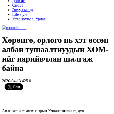
Дэлхий
Спорт
Эрүүл мэнд
Life style
Утга зохиол, Урлаг
Хөрөнгө, орлого нь хэт өссөн
албан тушаалтнуудын ХОМ-
ийг нарийвчлан шалгаж
байна
2020-04-13
425
0
Авлигатай тэмцэх газрын Хяналт шалгалт, дүн