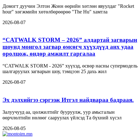
Домогт дуучин Элтон Жонн өөрийн хөтлөн явуулдаг "Rocket
hour" хөгжмийн хөтөлбөрөөрөө "The Hu" хамтла
2026-08-07
“CATWALK STORM – 2026” алдартай загварын
шоунд монгол загвар өмсөгч хүүхдүүд анх удаа
оролцож, өндөр амжилт гаргалаа
“CATWALK STORM - 2026” хүүхэд, өсвөр насны супермодель
шалгаруулах загварын шоу, тэмцээн 25 дахь жил
2026-08-07
Эх дэлхийгээ сэргээж Итгэл найдвараа бадраая.
Залуучууд аа, цөлжилтийг бууруулж, уур амьсгалын
өөрчлөлтийн нөлөөг сааруулах үйлсэд Та бүхний хүсэл
2026-08-05