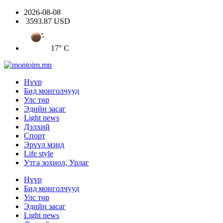
2026-08-08
3593.87 USD
17° C
Нүүр
Бид монголчууд
Улс төр
Эдийн засаг
Light news
Дэлхий
Спорт
Эрүүл мэнд
Life style
Утга зохиол, Урлаг
Нүүр
Бид монголчууд
Улс төр
Эдийн засаг
Light news