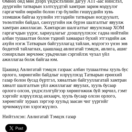
Өмнөх онд мөн дээрх үндэслэлийн дагуу АТГ-аас нийслэл,
дүүргийн татварын хэлтсүүдтэй хамтран зарим мэдүүлэг
гаргагчийн өөрийн болон гэр бүлийн гишүүдийн хувь
эзэмшиж байгаа хуулийн этгээдийн татварын ногдуулалт,
төлөлтийн байдал, санхүүгийн иж бүрэн шалгалтыг явуулж
хамтран ажилласан. Хамтарсан шалгалтыг явуулснаар ХОМ
гаргагчдын үүрэг, хариуцлагыг дээшлүүлэхээс гадна нийтийн
албан тушаалтан болон тэдний хамаарал бүхий этгээдийн аж
ахуйн нэгж Татварын байгууллагад тайлан, мэдээгээ үнэн зөв
бодитой тайлагнах, цаашлаад авлигатай тэмцэх, авлига, ашиг
сонирхлын зөрчлөөс урьдчилан сэргийлэх чухал үйл
ажиллагаа болж байгаа юм.
Цаашид Авлигатай тэмцэх газраас албан тушаалтны хууль бус
орлого, хөрөнгийн байдлыг илрүүлэхэд Татварын ерөнхий
газар болон бусад бүртгэл, хяналтын байгууллагатай хамтран
хяналт шалгалтын үйл ажиллагааг явуулах, хууль бусаар
орлого олсон, үндэслэлгүйгээр хөрөнгөжиж буй зөрчил, гэмт
хэргийг илрүүлэхэд анхаарч, хууль бусаар олсон орлого,
хөрөнгийг хураах зэргээр хуульд заасан чиг үүргийг
эрчимжүүлэн хэрэгжүүлнэ.
Нийтэлсэн: Авлигатай Тэмцэх газар