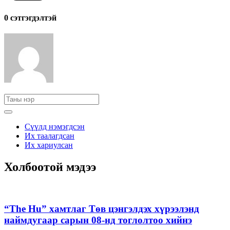
0 cэтгэгдэлтэй
Сүүлд нэмэгдсэн
Их таалагдсан
Их хариулсан
Холбоотой мэдээ
“The Hu” хамтлаг Төв цэнгэлдэх хүрээлэнд
наймдугаар сарын 08-нд тоглолтоо хийнэ