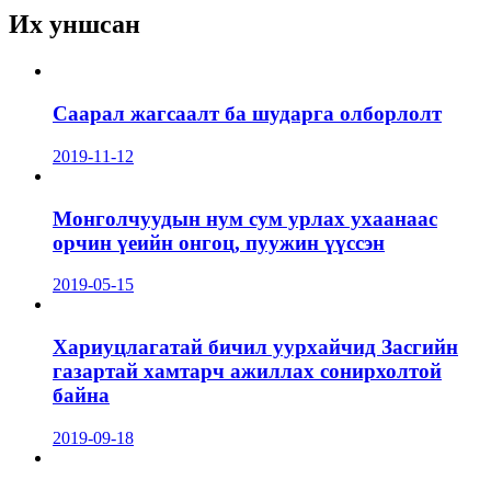
Их уншсан
Саарал жагсаалт ба шударга олборлолт
2019-11-12
Монголчуудын нум сум урлах ухаанаас
орчин үеийн онгоц, пуужин үүссэн
2019-05-15
Хариуцлагатай бичил уурхайчид Засгийн
газартай хамтарч ажиллах сонирхолтой
байна
2019-09-18