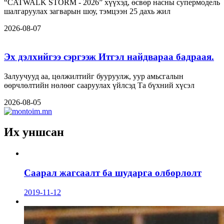
“CATWALK STORM - 2026” хүүхэд, өсвөр насны супермодель
шалгаруулах загварын шоу, тэмцээн 25 дахь жил
2026-08-07
Эх дэлхийгээ сэргээж Итгэл найдвараа бадраая.
Залуучууд аа, цөлжилтийг бууруулж, уур амьсгалын
өөрчлөлтийн нөлөөг сааруулах үйлсэд Та бүхний хүсэл
2026-08-05
Их уншсан
Саарал жагсаалт ба шударга олборлолт
2019-11-12