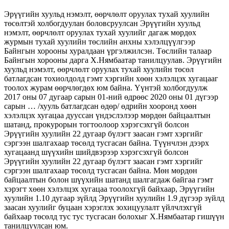
Эрүүгийн хуульд нэмэлт, өөрчлөлт оруулах тухай хуулийн
төсөлтэй холбогдуулан боловсруулсан Эрүүгийн хуульд
нэмэлт, өөрчлөлт оруулах тухай хуулийг дагаж мөрдөх
журмын тухай хуулийн төслийн анхны хэлэлцүүлгээр
Байнгын хорооны хуралдаан үргэлжилсэн. Төслийн талаар
Байнгын хорооны дарга Х.Нямбаатар танилцуулав. Эрүүгийн
хуульд нэмэлт, өөрчлөлт оруулах тухай хуулийн төсөл
батлагдсан тохиолдолд гэмт хэргийн хөөн хэлэлцэх хугацааг
тоолох журам өөрчлөгдөх юм байна. Үүнтэй холбогдуулж
2017 оны 07 дугаар сарын 01-ний өдрөөс 2020 оны 01 дүгээр
сарын … /хууль батлагдсан өдөр/ өдрийн хооронд хөөн
хэлэлцэх хугацаа дууссан үндэслэлээр мөрдөн байцаалтын
шатанд, прокурорын тогтоолоор хэрэгсэхгүй болсон
Эрүүгийн хуулийн 22 дугаар бүлэгт заасан гэмт хэргийг
сэргээн шалгахаар төсөлд тусгасан байна. Түүнчлэн дээрх
хугацаанд шүүхийн шийдвэрээр хэрэгсэхгүй болсон
Эрүүгийн хуулийн 22 дугаар бүлэгт заасан гэмт хэргийг
сэргээн шалгахаар төсөлд тусгасан байна. Мөн мөрдөн
байцаалтын болон шүүхийн шатанд шалгагдаж байгаа гэмт
хэрэгт хөөн хэлэлцэх хугацаа тоолохгүй байхаар, Эрүүгийн
хуулийн 1.10 дугаар зүйлд Эрүүгийн хуулийн 1.9 дүгээр зүйлд
заасан хуулийг буцаан хэрэглэх зохицуулалт үйлчлэхгүй
байхаар төсөлд тус тус тусгасан болохыг Х.Нямбаатар гишүүн
танилцуулсан юм.