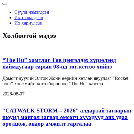
Сүүлд нэмэгдсэн
Их таалагдсан
Их хариулсан
Холбоотой мэдээ
“The Hu” хамтлаг Төв цэнгэлдэх хүрээлэнд
наймдугаар сарын 08-нд тоглолтоо хийнэ
Домогт дуучин Элтон Жонн өөрийн хөтлөн явуулдаг "Rocket
hour" хөгжмийн хөтөлбөрөөрөө "The Hu" хамтла
2026-08-07
“CATWALK STORM – 2026” алдартай загварын
шоунд монгол загвар өмсөгч хүүхдүүд анх удаа
оролцож, өндөр амжилт гаргалаа