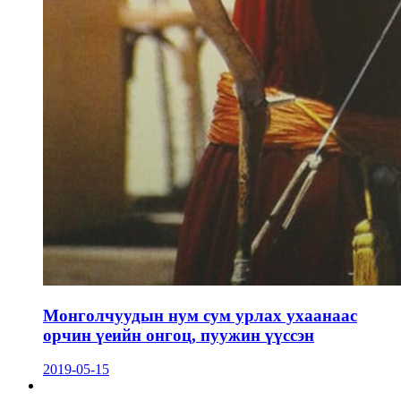
Монголчуудын нум сум урлах ухаанаас
орчин үеийн онгоц, пуужин үүссэн
2019-05-15