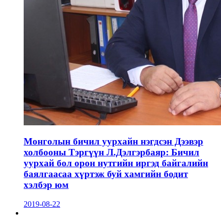
Монголын бичил уурхайн нэгдсэн Дээвэр
холбооны Тэргүүн Л.Дэлгэрбаяр: Бичил
уурхай бол орон нутгийн иргэд байгалийн
баялгаасаа хүртэж буй хамгийн бодит
хэлбэр юм
2019-08-22