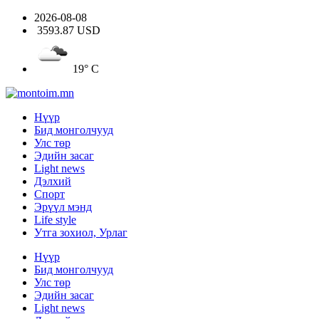
2026-08-08
3593.87 USD
19° C
Нүүр
Бид монголчууд
Улс төр
Эдийн засаг
Light news
Дэлхий
Спорт
Эрүүл мэнд
Life style
Утга зохиол, Урлаг
Нүүр
Бид монголчууд
Улс төр
Эдийн засаг
Light news