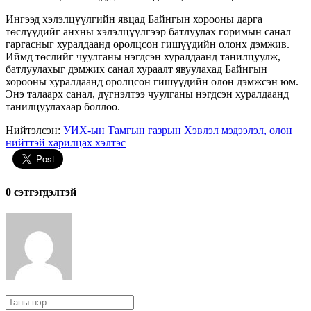
Ингээд хэлэлцүүлгийн явцад Байнгын хорооны дарга
төслүүдийг анхны хэлэлцүүлгээр батлуулах горимын санал
гаргасныг хуралдаанд оролцсон гишүүдийн олонх дэмжив.
Иймд төслийг чуулганы нэгдсэн хуралдаанд танилцуулж,
батлуулахыг дэмжих санал хураалт явуулахад Байнгын
хорооны хуралдаанд оролцсон гишүүдийн олон дэмжсэн юм.
Энэ талаарх санал, дүгнэлтээ чуулганы нэгдсэн хуралдаанд
танилцуулахаар боллоо.
Нийтэлсэн:
УИХ-ын Тамгын газрын Хэвлэл мэдээлэл, олон
нийттэй харилцах хэлтэс
0 cэтгэгдэлтэй