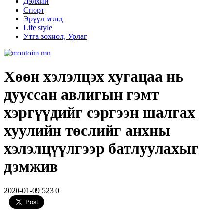
Дэлхий
Спорт
Эрүүл мэнд
Life style
Утга зохиол, Урлаг
Хөөн хэлэлцэх хугацаа нь
дууссан авлигын гэмт
хэргүүдийг сэргээн шалгах
хуулийн төслийг анхны
хэлэлцүүлгээр батлуулахыг
дэмжив
2020-01-09
523
0