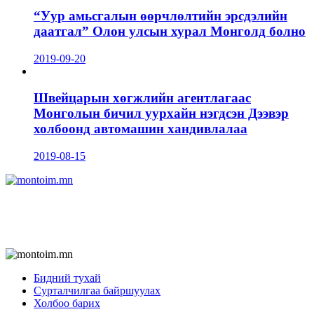
“Уур амьсгалын өөрчлөлтийн эрсдэлийн
даатгал” Олон улсын хурал Монголд болно
2019-09-20
Швейцарын хөгжлийн агентлагаас
Монголын бичил уурхайн нэгдсэн Дээвэр
холбоонд автомашин хандивлалаа
2019-08-15
Бидний тухай
Сурталчилгаа байршуулах
Холбоо барих