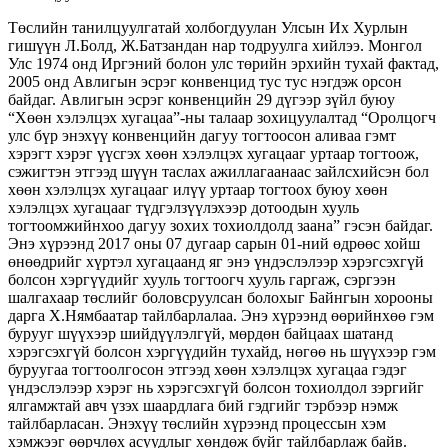
Төслийн танилцуулгатай холбогдуулан Улсын Их Хурлын
гишүүн Л.Болд, Ж.Батзандан нар тодруулга хийлээ. Монгол
Улс 1974 онд Иргэний болон улс төрийн эрхийн тухай фактад,
2005 онд Авлигын эсрэг конвенцид тус тус нэгдэж орсон
байдаг. Авлигын эсрэг конвенцийн 29 дүгээр зүйл буюу
“Хөөн хэлэлцэх хугацаа”-ны талаар зохицуулалтад “Оролцогч
улс бүр энэхүү конвенцийн дагуу тогтоосон аливаа гэмт
хэрэгт хэрэг үүсгэх хөөн хэлэлцэх хугацааг уртаар тогтоож,
сэжигтэн этгээд шүүн таслах ажиллагаанаас зайлсхийсэн бол
хөөн хэлэлцэх хугацааг илүү уртаар тогтоох буюу хөөн
хэлэлцэх хугацааг түдгэлзүүлэхээр дотоодын хууль
тогтоомжийнхоо дагуу зохих тохиолдолд заана” гэсэн байдаг.
Энэ хүрээнд 2017 оны 07 дугаар сарын 01-ний өдрөөс хойш
өнөөдрийг хүртэл хугацаанд яг энэ үндэслэлээр хэрэгсэхгүй
болсон хэргүүдийг хууль тогтоогч хууль гаргаж, сэргээн
шалгахаар төслийг боловсруулсан болохыг Байнгын хорооны
дарга Х.Нямбаатар тайлбарлалаа. Энэ хүрээнд өөрийнхөө гэм
бурууг шүүхээр шийдүүлэлгүй, мөрдөн байцаах шатанд
хэрэгсэхгүй болсон хэргүүдийн тухайд, нөгөө нь шүүхээр гэм
буруугаа тогтоолгосон этгээд хөөн хэлэлцэх хугацаа гэдэг
үндэслэлээр хэрэг нь хэрэгсэхгүй болсон тохиолдол зэргийг
ялгамжтай авч үзэх шаардлага бий гэдгийг тэрбээр нэмж
тайлбарласан. Энэхүү төслийн хүрээнд процессын хэм
хэмжээг өөрчлөх асуудлыг хөндөж буйг тайлбарлаж байв.