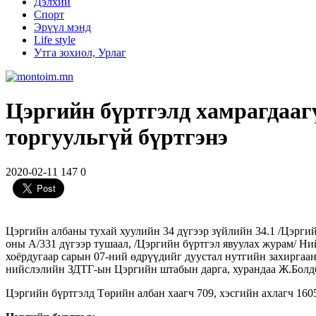
Дэлхий
Спорт
Эрүүл мэнд
Life style
Утга зохиол, Урлаг
Цэргийн бүртгэлд хамрагдааг
торгуульгүй бүртгэнэ
2020-02-11
147
0
Цэргийн албаны тухай хуулийн 34 дүгээр зүйлийн 34.1 /Цэргий
оны А/331 дүгээр тушаал, /Цэргийн бүртгэл явуулах журам/ Н
хоёрдугаар сарын 07-ний өдрүүдийг дуустал нутгийн захиргаа
нийслэлийн ЗДТГ-ын Цэргийн штабын дарга, хурандаа Ж.Болдба
Цэргийн бүртгэлд Төрийн албан хаагч 709, хэсгийн ахлагч 1605