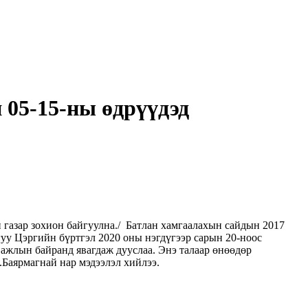
 05-15-ны өдрүүдэд
 газар зохион байгуулна./ Батлан хамгаалахын сайдын 2017
гуу Цэргийн бүртгэл 2020 оны нэгдүгээр сарын 20-ноос
ажлын байранд явагдаж дууслаа. Энэ талаар өнөөдөр
Баярмагнай нар мэдээлэл хийлээ.