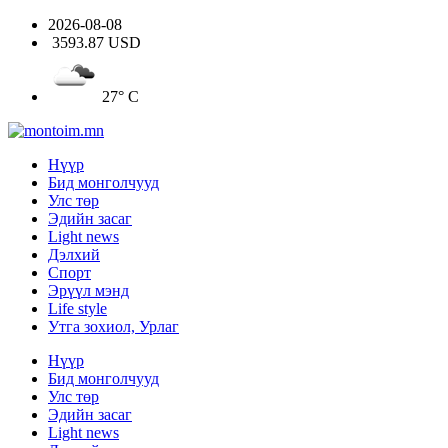
2026-08-08
3593.87 USD
27° C
Нүүр
Бид монголчууд
Улс төр
Эдийн засаг
Light news
Дэлхий
Спорт
Эрүүл мэнд
Life style
Утга зохиол, Урлаг
Нүүр
Бид монголчууд
Улс төр
Эдийн засаг
Light news