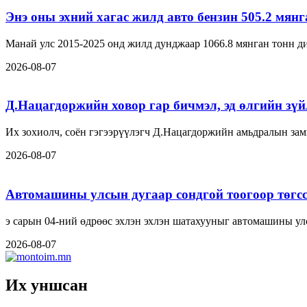
Энэ оны эхний хагас жилд авто бензин 505.2 мян
Манай улс 2015-2025 онд жилд дунджаар 1066.8 мянган тонн ди
2026-08-07
Д.Нацагдоржийн ховор гар бичмэл, эд өлгийн зүйл
Их зохиолч, соён гэгээрүүлэгч Д.Нацагдоржийн амьдралын замн
2026-08-07
Автомашины улсын дугаар сондгой тоогоор төгсс
э сарын 04-ний өдрөөс эхлэн эхлэн шатахууныг автомашины ул
2026-08-07
Их уншсан