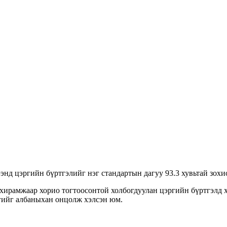
энд цэргийн бүртгэлийг нэг стандартын дагуу 93.3 хувьтай зохи
ахирамжаар хорио тогтоосонтой холбогдуулан цэргийн бүртгэлд 
гийг албаныхан онцолж хэлсэн юм.