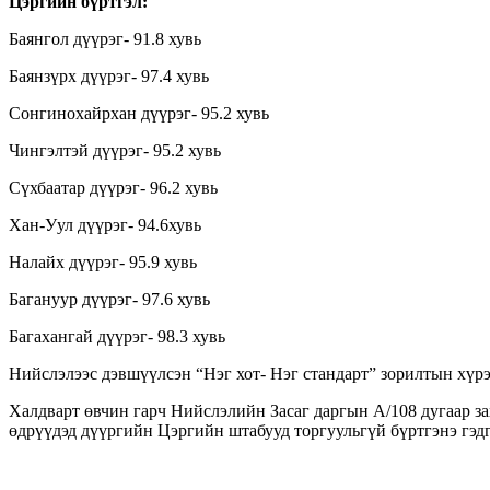
Цэргийн бүртгэл:
Баянгол дүүрэг- 91.8 хувь
Баянзүрх дүүрэг- 97.4 хувь
Сонгинохайрхан дүүрэг- 95.2 хувь
Чингэлтэй дүүрэг- 95.2 хувь
Сүхбаатар дүүрэг- 96.2 хувь
Хан-Уул дүүрэг- 94.6хувь
Налайх дүүрэг- 95.9 хувь
Багануур дүүрэг- 97.6 хувь
Багахангай дүүрэг- 98.3 хувь
Нийслэлээс дэвшүүлсэн “Нэг хот- Нэг стандарт” зорилтын хүрэ
Халдварт өвчин гарч Нийслэлийн Засаг даргын А/108 дугаар з
өдрүүдэд дүүргийн Цэргийн штабууд торгуульгүй бүртгэнэ гэд