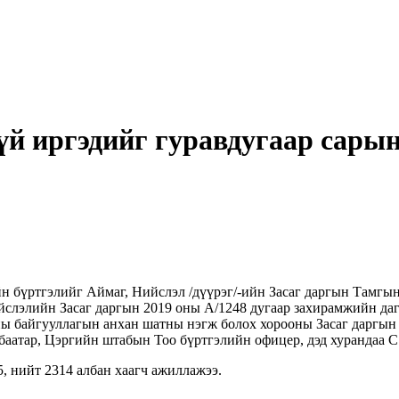
үй иргэдийг гуравдугаар сарын
н бүртгэлийг Аймаг, Нийслэл /дүүрэг/-ийн Засаг даргын Тамгын
ийслэлийн Засаг даргын 2019 оны А/1248 дугаар захирамжийн да
ны байгууллагын анхан шатны нэгж болох хорооны Засаг даргын 
атар, Цэргийн штабын Тоо бүртгэлийн офицер, дэд хурандаа С.
, нийт 2314 албан хаагч ажиллажээ.