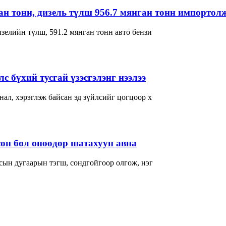
ган тонн, дизель түлш 956.7 мянган тонн импортол
зелийн түлш, 591.2 мянган тонн авто бензи
с бүхий тусгай үзэсгэлэнг нээлээ
ал, хэрэглэж байсан эд зүйлсийг цогцоор х
өн бол өнөөдөр шатахуун авна
сын дугаарын тэгш, сондгойгоор олгож, нэг