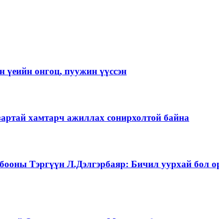
 үеийн онгоц, пуужин үүссэн
зартай хамтарч ажиллах сонирхолтой байна
бооны Тэргүүн Л.Дэлгэрбаяр: Бичил уурхай бол о