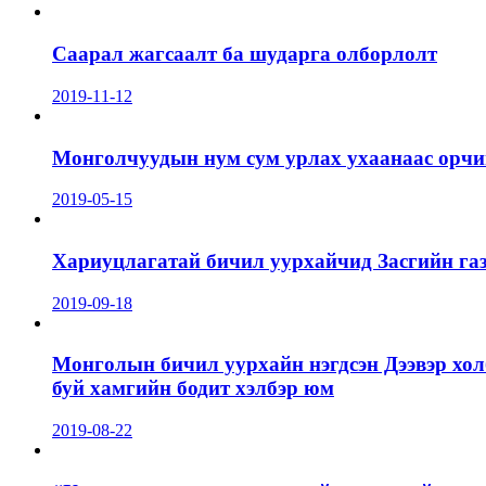
Саарал жагсаалт ба шударга олборлолт
2019-11-12
Монголчуудын нум сум урлах ухаанаас орчин
2019-05-15
Хариуцлагатай бичил уурхайчид Засгийн га
2019-09-18
Монголын бичил уурхайн нэгдсэн Дээвэр хол
буй хамгийн бодит хэлбэр юм
2019-08-22