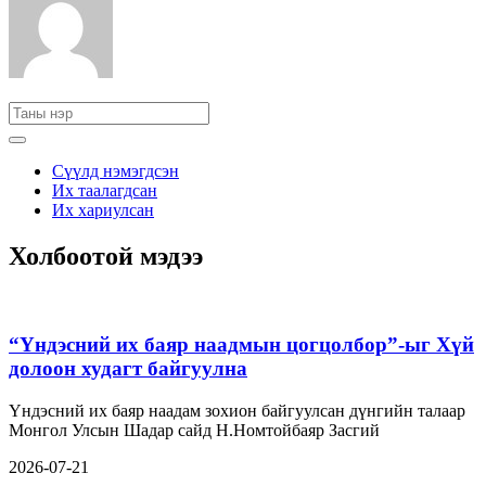
Сүүлд нэмэгдсэн
Их таалагдсан
Их хариулсан
Холбоотой мэдээ
“Үндэсний их баяр наадмын цогцолбор”-ыг Хүй
долоон худагт байгуулна
Үндэсний их баяр наадам зохион байгуулсан дүнгийн талаар
Монгол Улсын Шадар сайд Н.Номтойбаяр Засгий
2026-07-21