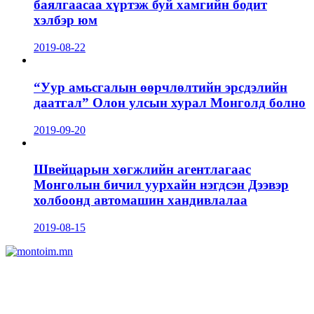
баялгаасаа хүртэж буй хамгийн бодит
хэлбэр юм
2019-08-22
“Уур амьсгалын өөрчлөлтийн эрсдэлийн
даатгал” Олон улсын хурал Монголд болно
2019-09-20
Швейцарын хөгжлийн агентлагаас
Монголын бичил уурхайн нэгдсэн Дээвэр
холбоонд автомашин хандивлалаа
2019-08-15