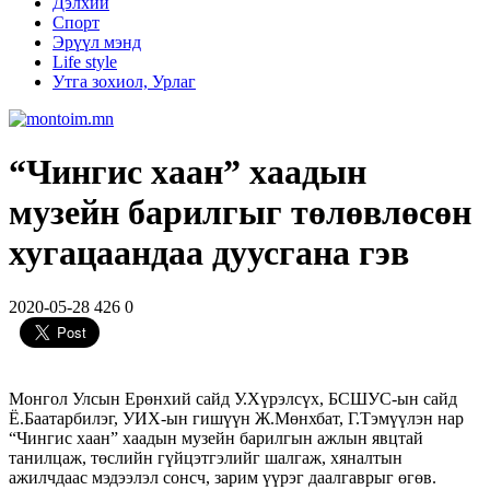
Дэлхий
Спорт
Эрүүл мэнд
Life style
Утга зохиол, Урлаг
“Чингис хаан” хаадын
музейн барилгыг төлөвлөсөн
хугацаандаа дуусгана гэв
2020-05-28
426
0
Монгол Улсын Ерөнхий сайд У.Хүрэлсүх, БСШУС-ын сайд
Ё.Баатарбилэг, УИХ-ын гишүүн Ж.Мөнхбат, Г.Тэмүүлэн нар
“Чингис хаан” хаадын музейн барилгын ажлын явцтай
танилцаж, төслийн гүйцэтгэлийг шалгаж, хяналтын
ажилчдаас мэдээлэл сонсч, зарим үүрэг даалгаврыг өгөв.