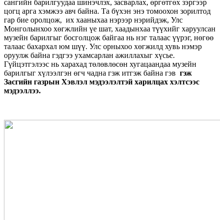
сангийн барилгуудаа шинэчлэх, засварлах, өргөтгөх зэргээр
цогц арга хэмжээ авч байна. Та бүхэн энэ томоохон зорилтод
гар бие оролцож, их хааныхаа нэрээр нэрийдэж, Улс
Монголынхоо хөгжлийн үе шат, хаадынхаа түүхийг харуулсан
музейн барилгыг босголцож байгаа нь нэг талаас үүрэг, нөгөө
талаас бахархал юм шүү. Улс орныхоо хөгжилд хувь нэмэр
оруулж байна гэдгээ ухамсарлан ажиллахыг хүсье.
Гүйцэтгэлээс нь харахад төлөвлөсөн хугацаандаа музейн
барилгыг хүлээлгэн өгч чадна гэж итгэж байна гэв
гэж
Засгийн газрын Хэвлэл мэдээлэлтэй харилцах хэлтсээс
мэдээллээ.