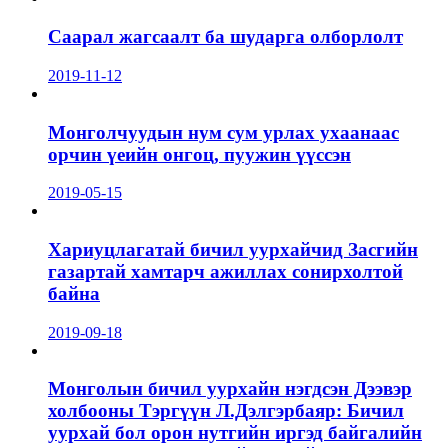
Саарал жагсаалт ба шударга олборлолт
2019-11-12
Монголчуудын нум сум урлах ухаанаас
орчин үеийн онгоц, пуужин үүссэн
2019-05-15
Хариуцлагатай бичил уурхайчид Засгийн
газартай хамтарч ажиллах сонирхолтой
байна
2019-09-18
Монголын бичил уурхайн нэгдсэн Дээвэр
холбооны Тэргүүн Л.Дэлгэрбаяр: Бичил
уурхай бол орон нутгийн иргэд байгалийн