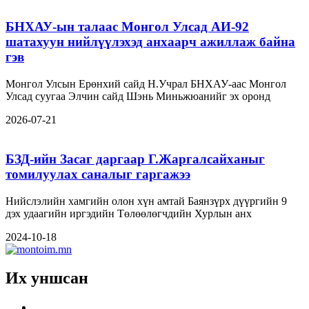
БНХАУ-ын талаас Монгол Улсад АИ-92
шатахуун нийлүүлэхэд анхаарч ажиллаж байна
гэв
Монгол Улсын Ерөнхий сайд Н.Учрал БНХАУ-аас Монгол
Улсад суугаа Элчин сайд Шэнь Миньжюанийг эх оронд
2026-07-21
БЗД-ийн Засаг даргаар Г.Жаргалсайханыг
томилуулах саналыг гаргажээ
Нийслэлийн хамгийн олон хүн амтай Баянзүрх дүүргийн 9
дэх удаагийн иргэдийн Төлөөлөгчдийн Хурлын анх
2024-10-18
Их уншсан