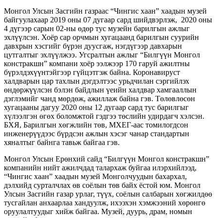
Монгол Улсын Засгийн газраас “Чингис хаан” хаадын музей
байгуулахаар 2019 оны 07 дугаар сард шийдвэрлэж, 2020 оны
4 дүгээр сарын 02-ны өдөр тус музейн барилгын ажлыг
эхлүүлсэн. Хоёр сар орчмын хугацаанд барилгын суурийн
давхрын хэсгийг бүрэн дуусгаж, нэгдүгээр давхарын
цутгалтыг эхлүүлжээ. Угсралтын ажлыг “Билгүүн Монгол
констракшн” компани хоёр ээлжээр 170 гаруй ажилтны
бүрэлдэхүүнтэйгээр гүйцэтгэж байна. Коронавируст
халдварын цар тахлын дэгдэлтээс урьдчилан сэргийлэх
өндөржүүлсэн бэлэн байдлын үеийн халдвар хамгааллын
дэглэмийг чанд мөрдөж, ажиллаж байна гэв. Төлөвлөсөн
хугацааны дагуу 2020 оны 12 дугаар сард тус барилгыг
хүлээлгэн өгөх боломжтой гэдгээ төслийн удирдагч хэлсэн.
БХЯ, Барилгын хөгжлийн төв, МХЕГ-аас томилогдсон
инженерүүдээс бүрдсэн ажлын хэсэг чанар стандартын
хяналтыг байнга тавьж байгаа гэв.
Монгол Улсын Ерөнхий сайд “Билгүүн Монгол констракшн”
компанийн нийт ажилчдад талархаж буйгаа илэрхийлээд,
“Чингис хаан” хаадын музей Монголчуудын бахархал,
дэлхийд сурталчлах өв соёлын төв байх ёстой юм. Монгол
Улсын Засгийн газар урлаг, түүх, соёлын салбарын хөгжилдөө
тусгайлан анхаарлаа хандуулж, ихээхэн хэмжээний хөрөнгө
оруулалтуудыг хийж байгаа. Музей, дуурь, драм, номын