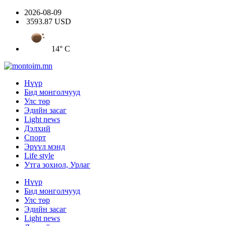
2026-08-09
3593.87 USD
14° C
Нүүр
Бид монголчууд
Улс төр
Эдийн засаг
Light news
Дэлхий
Спорт
Эрүүл мэнд
Life style
Утга зохиол, Урлаг
Нүүр
Бид монголчууд
Улс төр
Эдийн засаг
Light news