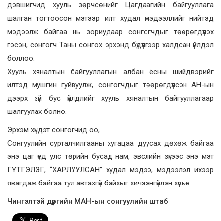
дэвшигчид хууль зөрчсөнийг Цагдаагийн байгууллага
шалган тогтоосон мэтээр илт худал мэдээллийг нийтэд
мэдээлж байгаа нь зориудаар сонгогчдыг төөрөгдүүлэх
гэсэн, сонгогч Таны сонгох эрхэнд бүдүүлгээр халдсан үйлдэл
боллоо.
Хууль хяналтын байгууллагын албан ёсны шийдвэрийг
илтэд мушгин гуйвуулж, сонгогчдыг төөрөгдүүлсэн АН-ын
дээрх зүй бус үйлдлийг хууль хяналтын байгууллагаар
шалгуулах болно.
Эрхэм хүндэт сонгогчид оо,
Сонгуулийн сурталчилгааны хугацаа дуусах дөхөж байгаа
энэ цаг үед улс төрийн бусад нам, эвслийн зүгээс энэ мэт
ГҮТГЭЛЭГ, “ХАРЛУУЛСАН” худал мэдээ, мэдээлэл ихээр
явагдаж байгаа тул автахгүй байхыг хичээнгүйлэн хүсье.
Чингэлтэй дүүргийн МАН-ын сонгуулийн штаб