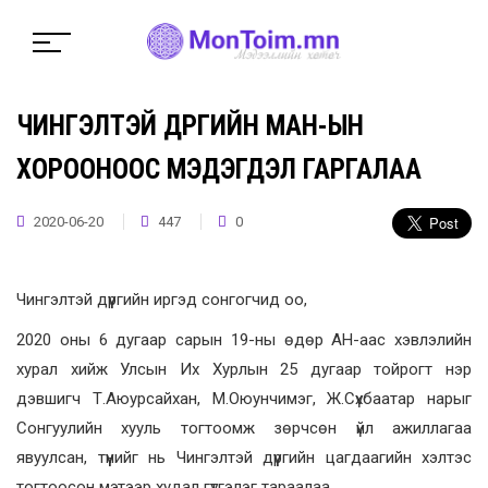
ЧИНГЭЛТЭЙ ДҮҮРГИЙН МАН-ЫН
ХОРООНООС МЭДЭГДЭЛ ГАРГАЛАА
2020-06-20
447
0
Чингэлтэй дүүргийн иргэд сонгогчид оо,
2020 оны 6 дугаар сарын 19-ны өдөр АН-аас хэвлэлийн
хурал хийж Улсын Их Хурлын 25 дугаар тойрогт нэр
дэвшигч Т.Аюурсайхан, М.Оюунчимэг, Ж.Сүхбаатар нарыг
Сонгуулийн хууль тогтоомж зөрчсөн үйл ажиллагаа
явуулсан, түүнийг нь Чингэлтэй дүүргийн цагдаагийн хэлтэс
тогтоосон мэтээр худал гүтгэлэг тараалаа.