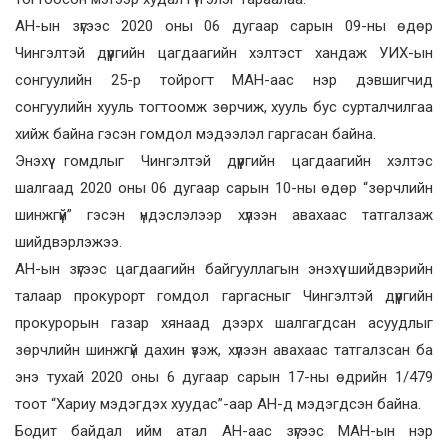
АН-ын зүгээс 2020 оны 06 дугаар сарын 09-ны өдөр
Чингэлтэй дүүргийн цагдаагийн хэлтэст хандаж УИХ-ын
сонгуулийн 25-р тойрогт МАН-аас нэр дэвшигчид
сонгуулийн хууль тогтоомж зөрчиж, хууль бус сурталчилгаа
хийж байна гэсэн гомдол мэдээлэл гаргасан байна.
Энэхүү гомдлыг Чингэлтэй дүүргийн цагдаагийн хэлтэс
шалгаад 2020 оны 06 дугаар сарын 10-ны өдөр “зөрчлийн
шинжгүй” гэсэн үндэслэлээр хүлээн авахаас татгалзаж
шийдвэрлэжээ.
АН-ын зүгээс цагдаагийн байгууллагын энэхүү шийдвэрийн
талаар прокурорт гомдол гаргасныг Чингэлтэй дүүргийн
прокурорын газар хянаад дээрх шалгагдсан асуудлыг
зөрчлийн шинжгүй дахин үзэж, хүлээн авахаас татгалзсан ба
энэ тухай 2020 оны 6 дугаар сарын 17-ны өдрийн 1/479
тоот “Хариу мэдэгдэх хуудас”-аар АН-д мэдэгдсэн байна.
Бодит байдал ийм атал АН-аас зүгээс МАН-ын нэр