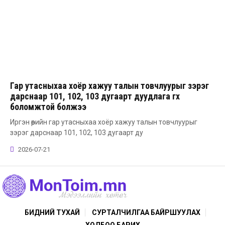
Гар утасныхаа хоёр хажуу талын товчлуурыг зэрэг
дарснаар 101, 102, 103 дугаарт дуудлага өгөх
боломжтой болжээ
Иргэн өөрийн гар утасныхаа хоёр хажуу талын товчлуурыг
зэрэг дарснаар 101, 102, 103 дугаарт ду
2026-07-21
БИДНИЙ ТУХАЙ
СУРТАЛЧИЛГАА БАЙРШУУЛАХ
ХОЛБОО БАРИХ