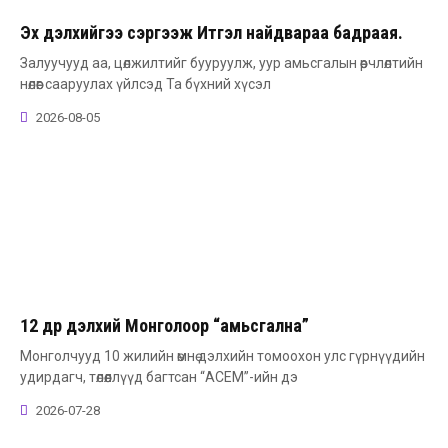
Эх дэлхийгээ сэргээж Итгэл найдвараа бадраая.
Залуучууд аа, цөлжилтийг бууруулж, уур амьсгалын өөрчлөлтийн
нөлөөг сааруулах үйлсэд Та бүхний хүсэл
2026-08-05
12 өдөр дэлхий Монголоор “амьсгална”
Монголчууд 10 жилийн өмнө дэлхийн томоохон улс гүрнүүдийн
удирдагч, төлөөллүүд багтсан “АСЕМ”-ийн дэ
2026-07-28