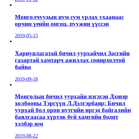
Монголчуудын нум сум урлах ухаанаас
орчин үеийн онгоц, пуужин үүссэн
2019-05-15
Хариуцлагатай бичил уурхайчид Засгийн
газартай хамтарч ажиллах сонирхолтой
байна
2019-09-18
Монголын бичил уурхайн нэгдсэн Дээвэр
холбооны Тэргүүн Л.Дэлгэрбаяр: Бичил
уурхай бол орон нутгийн иргэд байгалийн
баялгаасаа хүртэж буй хамгийн бодит
хэлбэр юм
2019-08-22