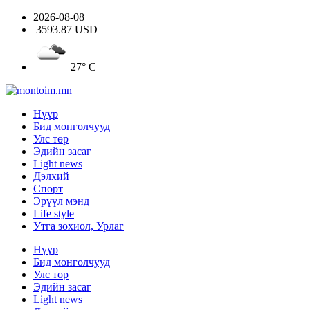
2026-08-08
3593.87 USD
27° C
Нүүр
Бид монголчууд
Улс төр
Эдийн засаг
Light news
Дэлхий
Спорт
Эрүүл мэнд
Life style
Утга зохиол, Урлаг
Нүүр
Бид монголчууд
Улс төр
Эдийн засаг
Light news