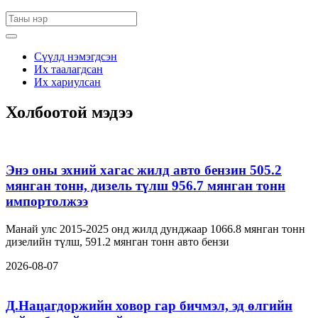
Сүүлд нэмэгдсэн
Их таалагдсан
Их хариулсан
Холбоотой мэдээ
Энэ оны эхний хагас жилд авто бензин 505.2
мянган тонн, дизель түлш 956.7 мянган тонн
импортолжээ
Манай улс 2015-2025 онд жилд дунджаар 1066.8 мянган тонн
дизелийн түлш, 591.2 мянган тонн авто бензи
2026-08-07
Д.Нацагдоржийн ховор гар бичмэл, эд өлгийн