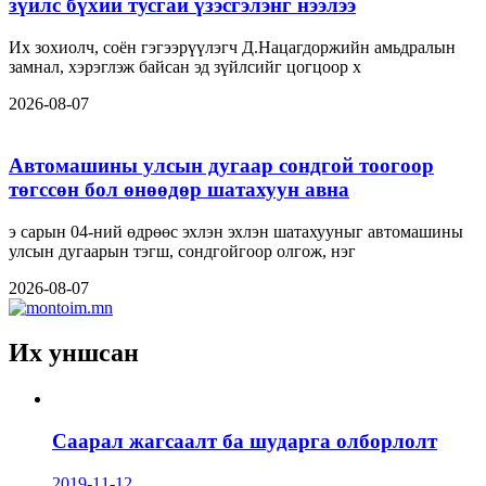
зүйлс бүхий тусгай үзэсгэлэнг нээлээ
Их зохиолч, соён гэгээрүүлэгч Д.Нацагдоржийн амьдралын
замнал, хэрэглэж байсан эд зүйлсийг цогцоор х
2026-08-07
Автомашины улсын дугаар сондгой тоогоор
төгссөн бол өнөөдөр шатахуун авна
э сарын 04-ний өдрөөс эхлэн эхлэн шатахууныг автомашины
улсын дугаарын тэгш, сондгойгоор олгож, нэг
2026-08-07
Их уншсан
Саарал жагсаалт ба шударга олборлолт
2019-11-12