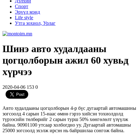
Дэлхий
Спорт
Эрүүл мэнд
Life style
Утга зохиол, Урлаг
Шинэ авто худалдааны
цогцолборын ажил 60 хувьд
хүрчээ
2020-04-06
153
0
Авто худалдааны цогцолборын 4-р бүс дугаартай автомашины
зогсоолд 4 сарын 15-наас өмнө гэрээ хийсэн тохиолдолд
түрээсийн төлбөрийг 2 сарын турш 50% хөнгөлөлт үзүүлж
байна. 90901100 утсаар холбогдно уу. Дугаартай автомашны
25000 зогсоолд эхэлж ирсэн нь байршилаа сонгож байна.