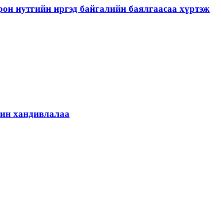
рон нутгийн иргэд байгалийн баялгаасаа хүртэж
шин хандивлалаа