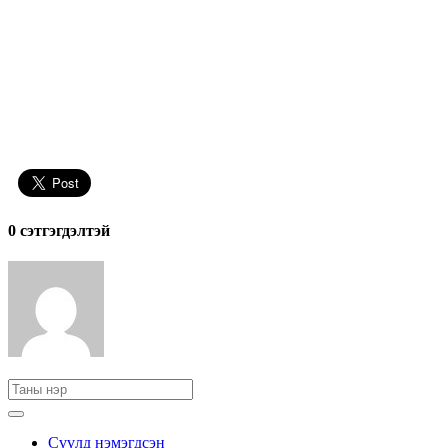
0 cэтгэгдэлтэй
Сүүлд нэмэгдсэн