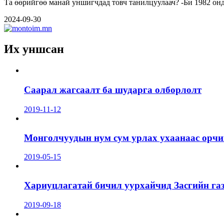
Та өөрийгөө манай унши
2024-09-30
Их уншсан
Саарал жагсаалт ба шударга олборлолт
2019-11-12
Монголчуудын нум сум урлах ухаанаас орчин
2019-05-15
Хариуцлагатай бичил уурхайчид Засгийн га
2019-09-18