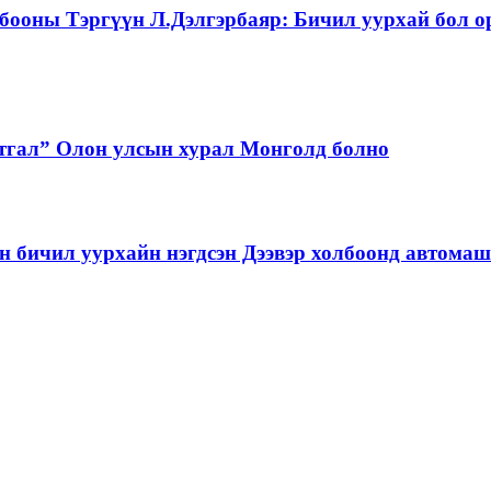
бооны Тэргүүн Л.Дэлгэрбаяр: Бичил уурхай бол о
тгал” Олон улсын хурал Монголд болно
бичил уурхайн нэгдсэн Дээвэр холбоонд автома