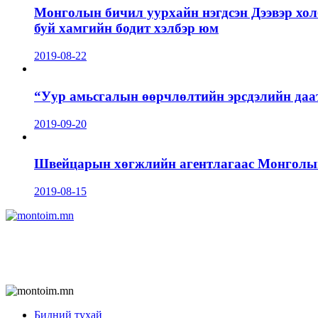
Монголын бичил уурхайн нэгдсэн Дээвэр хол
буй хамгийн бодит хэлбэр юм
2019-08-22
“Уур амьсгалын өөрчлөлтийн эрсдэлийн даа
2019-09-20
Швейцарын хөгжлийн агентлагаас Монголын 
2019-08-15
Бидний тухай