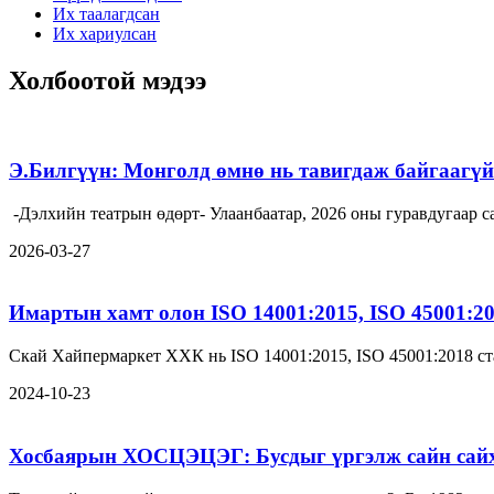
Их таалагдсан
Их хариулсан
Холбоотой мэдээ
Э.Билгүүн: Монголд өмнө нь тавигдаж байгаагүй 
-Дэлхийн театрын өдөрт- Улаанбаатар, 2026 оны гуравдугаа
2026-03-27
Имартын хамт олон ISO 14001:2015, ISO 45001:2
Скай Хайпермаркет ХХК нь ISO 14001:2015, ISO 45001:2018 ст
2024-10-23
Хосбаярын ХОСЦЭЦЭГ: Бусдыг үргэлж сайн сайха