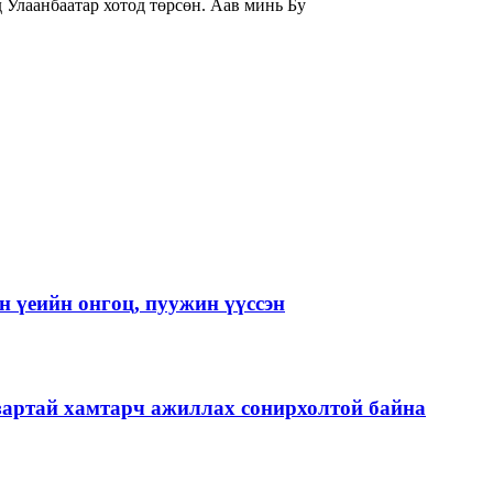
гчдад товч танилцуулаач? -Би 1982 онд Улаанбаатар хотод төрсөн. Аав минь Бу
 үеийн онгоц, пуужин үүссэн
зартай хамтарч ажиллах сонирхолтой байна