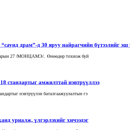
“саунд драм”-д 30 яруу найрагчийн бүтээлийг эш 
р сарын 27 /МОНЦАМЭ/. Өнөөдөр тохиож буй
018 стандартыг амжилттай нэвтрүүллээ
андартыг нэвтрүүлэн баталгаажуулалтын гэ
нд уриалж, үлгэрлэхийг хичээдэг