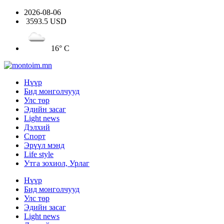
2026-08-06
3593.5 USD
16° C
Нүүр
Бид монголчууд
Улс төр
Эдийн засаг
Light news
Дэлхий
Спорт
Эрүүл мэнд
Life style
Утга зохиол, Урлаг
Нүүр
Бид монголчууд
Улс төр
Эдийн засаг
Light news