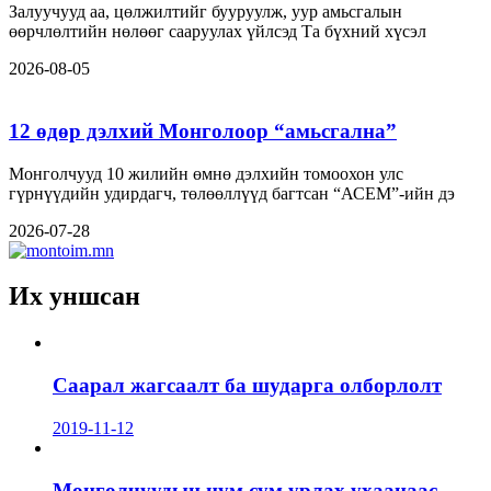
Залуучууд аа, цөлжилтийг бууруулж, уур амьсгалын
өөрчлөлтийн нөлөөг сааруулах үйлсэд Та бүхний хүсэл
2026-08-05
12 өдөр дэлхий Монголоор “амьсгална”
Монголчууд 10 жилийн өмнө дэлхийн томоохон улс
гүрнүүдийн удирдагч, төлөөллүүд багтсан “АСЕМ”-ийн дэ
2026-07-28
Их уншсан
Саарал жагсаалт ба шударга олборлолт
2019-11-12
Монголчуудын нум сум урлах ухаанаас