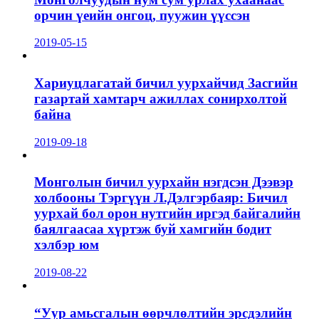
орчин үеийн онгоц, пуужин үүссэн
2019-05-15
Хариуцлагатай бичил уурхайчид Засгийн
газартай хамтарч ажиллах сонирхолтой
байна
2019-09-18
Монголын бичил уурхайн нэгдсэн Дээвэр
холбооны Тэргүүн Л.Дэлгэрбаяр: Бичил
уурхай бол орон нутгийн иргэд байгалийн
баялгаасаа хүртэж буй хамгийн бодит
хэлбэр юм
2019-08-22
“Уур амьсгалын өөрчлөлтийн эрсдэлийн