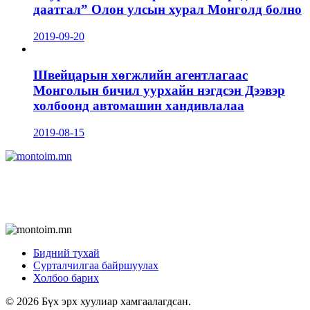
даатгал” Олон улсын хурал Монголд болно
2019-09-20
Швейцарын хөгжлийн агентлагаас
Монголын бичил уурхайн нэгдсэн Дээвэр
холбоонд автомашин хандивлалаа
2019-08-15
Бидний тухай
Сурталчилгаа байршуулах
Холбоо барих
© 2026 Бүх эрх хуулиар хамгаалагдсан.