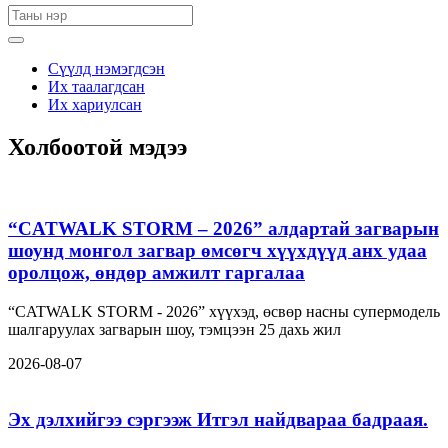
Сүүлд нэмэгдсэн
Их таалагдсан
Их хариулсан
Холбоотой мэдээ
“CATWALK STORM – 2026” алдартай загварын
шоунд монгол загвар өмсөгч хүүхдүүд анх удаа
оролцож, өндөр амжилт гаргалаа
“CATWALK STORM - 2026” хүүхэд, өсвөр насны супермодель
шалгаруулах загварын шоу, тэмцээн 25 дахь жил
2026-08-07
Эх дэлхийгээ сэргээж Итгэл найдвараа бадраая.