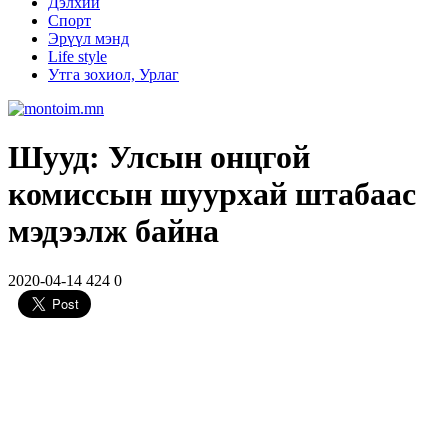
Дэлхий
Спорт
Эрүүл мэнд
Life style
Утга зохиол, Урлаг
Шууд: Улсын онцгой
комиссын шуурхай штабаас
мэдээлж байна
2020-04-14
424
0