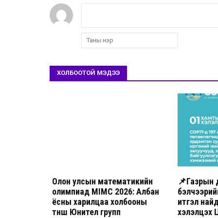
ХОЛБООТОЙ МЭДЭЭ
Олон улсын математикийн
📌Газрын 
олимпиад MIMC 2026: Албан
бэлчээрийн
ёсны харилцаа холбооны
итгэл най
түнш Юнител групп
хэлэлцэх 