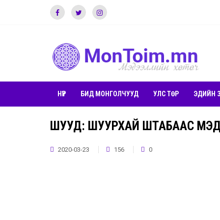
НҮҮР
БИД МОНГОЛЧУУД
УЛС ТӨР
ЭДИЙН 
ШУУД: ШУУРХАЙ ШТАБААС МЭД
2020-03-23
156
0