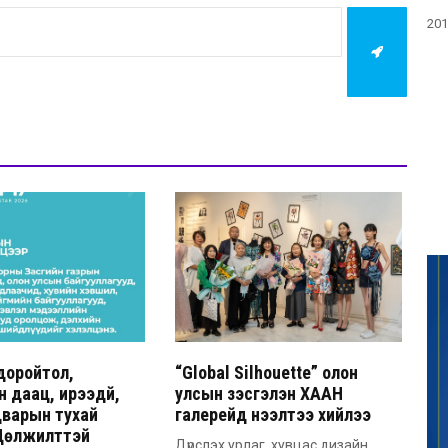
201
доройтол,
“Global Silhouette” олон
 даац, ирээдүй,
улсын үзэсгэлэн ХААН
дварын тухай
галерейд нээлтээ хийлээ
Цөлжилттэй
Дүрслэх урлаг, хувцас дизайн,