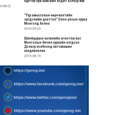
хүртэж буй хамгийн бодит хэлбэр юм
9-08-22
“Уур амьсгалын өөрчлөлтийн
эрсдэлийн даатгал” Олон улсын хурал
Монголд болно
2019-09-20
Швейцарын хөгжлийн агентлагаас
Монголын бичил уурхайн нэгдсэн
Дээвэр холбоонд автомашин
хандивлалаа
2019-08-15