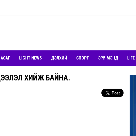
ЗАСАГ
LIGHT NEWS
ДЭЛХИЙ
СПОРТ
ЭРҮҮЛ МЭНД
LIFE
ЭЭЛЭЛ ХИЙЖ БАЙНА.