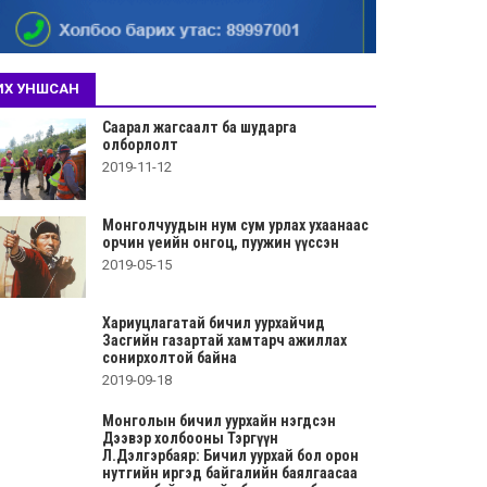
ИХ УНШСАН
Саарал жагсаалт ба шударга
олборлолт
2019-11-12
Монголчуудын нум сум урлах ухаанаас
орчин үеийн онгоц, пуужин үүссэн
2019-05-15
Хариуцлагатай бичил уурхайчид
Засгийн газартай хамтарч ажиллах
сонирхолтой байна
2019-09-18
Монголын бичил уурхайн нэгдсэн
Дээвэр холбооны Тэргүүн
Л.Дэлгэрбаяр: Бичил уурхай бол орон
нутгийн иргэд байгалийн баялгаасаа