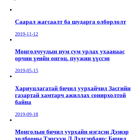
Саарал жагсаалт ба шударга олборлолт
2019-11-12
Монголчуудын нум сум урлах ухаанаас
орчин үеийн онгоц, пуужин үүссэн
2019-05-15
Хариуцлагатай бичил уурхайчид Засгийн
газартай хамтарч ажиллах сонирхолтой
байна
2019-09-18
Монголын бичил уурхайн нэгдсэн Дээвэр
холбооны Тэргүүн Л.Дэлгэрбаяр: Бичил