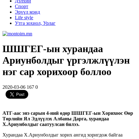
Дэлхий
Спорт
Эрүүл мэнд
Life style
Утга зохиол, Урлаг
ШШГЕГ-ын хурандаа
Ариунболдыг үргэлжлүүлэн
нэг сар хорихоор боллоо
2020-03-06
167
0
АТГ-аас энэ сарын 4-ний өдөр ШШГЕГ-ын Хорихоос Өөр
Төрлийн Ял Эдлүүлэх Албаны Дарга, хурандаа
Х.Ариунболдыг саатуулсан билээ.
Хурандаа Х.Ариунболдыг хорих ангид хоригдож байгаа