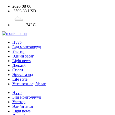
2026-08-06
3593.83 USD
24° C
Нүүр
Бид монголчууд
Улс төр
Эдийн засаг
Light news
Дэлхий
Спорт
Эрүүл мэнд
Life style
Утга зохиол, Урлаг
Нүүр
Бид монголчууд
Улс төр
Эдийн засаг
Light news