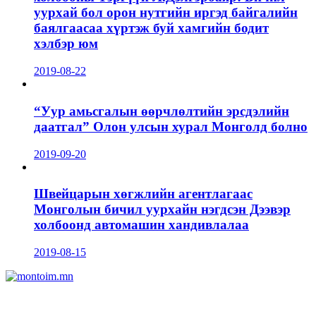
уурхай бол орон нутгийн иргэд байгалийн
баялгаасаа хүртэж буй хамгийн бодит
хэлбэр юм
2019-08-22
“Уур амьсгалын өөрчлөлтийн эрсдэлийн
даатгал” Олон улсын хурал Монголд болно
2019-09-20
Швейцарын хөгжлийн агентлагаас
Монголын бичил уурхайн нэгдсэн Дээвэр
холбоонд автомашин хандивлалаа
2019-08-15