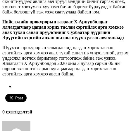
сэжигтнүүдээс авлига авч эрүүл мэндийн бичиг гаргаж өгөх,
эмнэлэгт хэвтүүлэх хуурамч бичиг баримт бүрдүүлдэг байсан
байж болзошгүй гэж үзэж саатуулаад байсан юм.
Нийслэлийн прокурорын газраас Х.Ариунболдыг
яллагдагчаар цагдан хорих таслан сэргийлэх арга хэмжээ
авах тухай санал ирүүлсэнийг Сүхбаатар дүүргийн
Эрүүгийн хэргийн анхан шатны шүүх хүлээн авч хянаад:
Шүүхээс прокурорын яллагдагчид цагдан хорих таслан
сэргийлэх арга хэмжээ авах тухай санал нь үндэслэлтэй, дээрх
үндэслэл нотлох баримтаар тогтоогдож байна гэж үзжээ.
Яллагдагч Х.Ариунболдод 2020 оны 3 дугаар сарын 06-ны
өдрөөс эхлэн нэг сарын хугацаагаар цагдан хорих таслан
сэргийлэх арга хэмжээ авсан байна.
0 cэтгэгдэлтэй