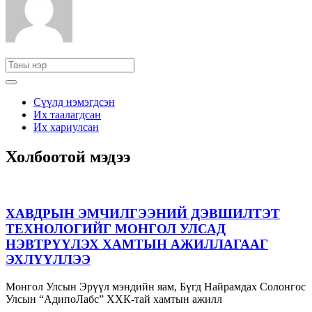
Сүүлд нэмэгдсэн
Их таалагдсан
Их хариулсан
Холбоотой мэдээ
ХАВДРЫН ЭМЧИЛГЭЭНИЙ ДЭВШИЛТЭТ
ТЕХНОЛОГИЙГ МОНГОЛ УЛСАД
НЭВТРҮҮЛЭХ ХАМТЫН АЖИЛЛАГААГ
ЭХЛҮҮЛЛЭЭ
Монгол Улсын Эрүүл мэндийн яам, Бүгд Найрамдах Солонгос
Улсын “АдипоЛабс” ХХК-тай хамтын ажилл