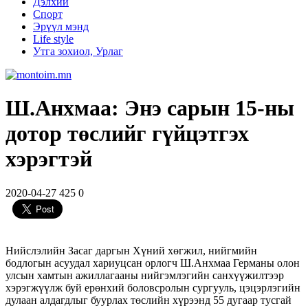
Дэлхий
Спорт
Эрүүл мэнд
Life style
Утга зохиол, Урлаг
Ш.Анхмаа: Энэ сарын 15-ны
дотор төслийг гүйцэтгэх
хэрэгтэй
2020-04-27
425
0
Нийслэлийн Засаг даргын Хүний хөгжил, нийгмийн
бодлогын асуудал хариуцсан орлогч Ш.Анхмаа Германы олон
улсын хамтын ажиллагааны нийгэмлэгийн санхүүжилтээр
хэрэгжүүлж буй ерөнхий боловсролын сургууль, цэцэрлэгийн
дулаан алдагдлыг буурлах төслийн хүрээнд 55 дугаар тусгай