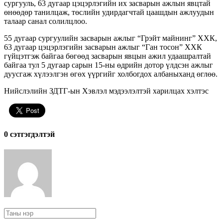
сургууль, 63 дугаар цэцэрлэгийн их засварын ажлын явцтай
өнөөдөр танилцаж, төслийн удирдагчтай цаашдын ажлуудын
талаар санал солилцлоо.
55 дугаар сургуулийн засварын ажлыг “Грэйт майнинг” ХХК,
63 дугаар цэцэрлэгийн засварын ажлыг “Ган тосон” ХХК
гүйцэтгэж байгаа бөгөөд засварын явцын ажил удаашралтай
байгаа тул 5 дугаар сарын 15-ны өдрийн дотор үлдсэн ажлыг
дуусгаж хүлээлгэн өгөх үүргийг холбогдох албаныханд өглөө.
Нийслэлийн ЗДТГ-ын Хэвлэл мэдээлэлтэй харилцах хэлтэс
0 cэтгэгдэлтэй