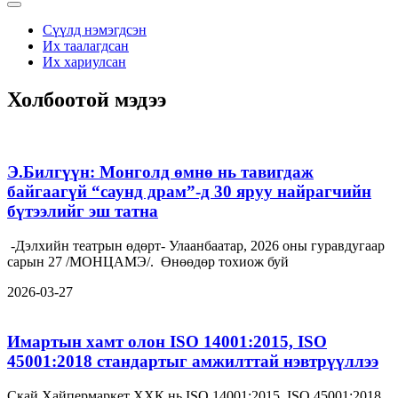
Сүүлд нэмэгдсэн
Их таалагдсан
Их хариулсан
Холбоотой мэдээ
Э.Билгүүн: Монголд өмнө нь тавигдаж
байгаагүй “саунд драм”-д 30 яруу найрагчийн
бүтээлийг эш татна
-Дэлхийн театрын өдөрт- Улаанбаатар, 2026 оны гуравдугаар
сарын 27 /МОНЦАМЭ/. Өнөөдөр тохиож буй
2026-03-27
Имартын хамт олон ISO 14001:2015, ISO
45001:2018 стандартыг амжилттай нэвтрүүллээ
Скай Хайпермаркет ХХК нь ISO 14001:2015, ISO 45001:2018