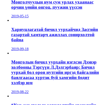
Монголчуудын нум сум урлах ухаанаас
орчин үеийн онгоц, пуужин үүссэн
2019-05-15
Хариуцлагатай бичил уурхайчид Засгийн
газартай хамтарч ажиллах сонирхолтой
байна
2019-09-18
Монголын бичил уурхайн нэгдсэн Дээвэр
холбооны Тэргүүн Л.Дэлгэрбаяр: Бичил
уурхай бол орон нутгийн иргэд байгалийн
баялгаасаа хүртэж буй хамгийн бодит
хэлбэр юм
2019-08-22