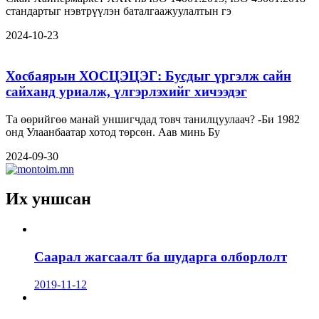
стандартыг нэвтрүүлэн баталгаажуулалтын гэ
2024-10-23
Хосбаярын ХОСЦЭЦЭГ: Бусдыг үргэлж сайн
сайханд уриалж, үлгэрлэхийг хичээдэг
Та өөрийгөө манай уншигчдад товч танилцуулаач? -Би 1982
онд Улаанбаатар хотод төрсөн. Аав минь Бу
2024-09-30
Их уншсан
Саарал жагсаалт ба шударга олборлолт
2019-11-12