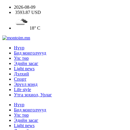
2026-08-09
3593.87 USD
18° C
Нүүр
Бид монголчууд
Улс төр
Эдийн засаг
Light news
Дэлхий
Спорт
Эрүүл мэнд
Life style
Утга зохиол, Урлаг
Нүүр
Бид монголчууд
Улс төр
Эдийн засаг
Light news