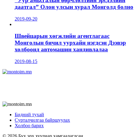
“Уур амьсгалын өөрчлөлтийн эрсдэлийн
даатгал” Олон улсын хурал Монголд болно
2019-09-20
Швейцарын хөгжлийн агентлагаас
Монголын бичил уурхайн нэгдсэн Дээвэр
холбоонд автомашин хандивлалаа
2019-08-15
Бидний тухай
Сурталчилгаа байршуулах
Холбоо барих
© 2026 Бүх эрх хуулиар хамгаалагдсан.